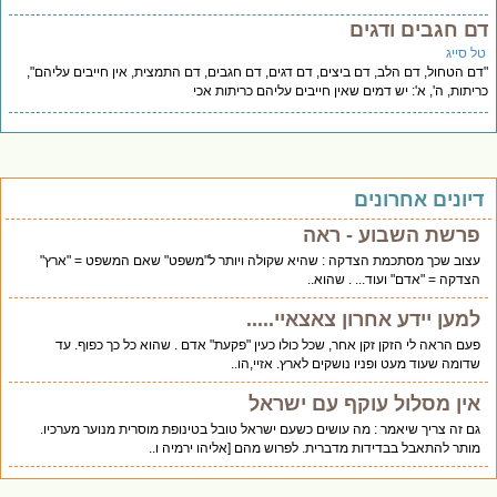
ם חגבים ודגים
ל סייג
ם הטחול, דם הלב, דם ביצים, דם דגים, דם חגבים, דם התמצית, אין חייבים עליהם",
יתות, ה', א': יש דמים שאין חייבים עליהם כריתות אכי
יונים אחרונים
פרשת השבוע - ראה
עצוב שכך מסתכמת הצדקה : שהיא שקולה ויותר ל"משפט" שאם המשפט = "ארץ"
הצדקה = "אדם" ועוד... . שהוא..
למען יידע אחרון צאצאיי.....
פעם הראה לי הזקן זקן אחר, שכל כולו כעין "פקעת" אדם . שהוא כל כך כפוף. עד
שדומה שעוד מעט ופניו נושקים לארץ. אזיי,הו..
אין מסלול עוקף עם ישראל
גם זה צריך שיאמר : מה עושים כשעם ישראל טובל בטינופת מוסרית מנוער מערכיו.
מותר להתאבל בבדידות מדברית. לפרוש מהם [אליהו ירמיה ו..