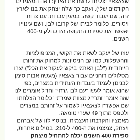
שצאצאיי יצליחו לרשת את הארץ: ראה המאמרים
הקודמים שלי). ועקב כך שלח יצחק את בנו לארץ
זרה, שם יעבוד קשה, במעין עבדות, עם צרות
ויסורים, כלומר לביתו של קרובו לבן, ושם עינוייו
יאפשר את ספירת התקופה הזו כחלק מ-400
השנים.
עוזו של יעקב לשאת את הקושי, המניפולציות
וההשפלות, כמו גם הניסיונות למחוק את זהותו
הייחודית ("לבן הארמי ביקש לעקור את הכל") יצרו
מסלולים רוחניים עבור צאצאיו (מעשה אבות סימן
לבנים) לעמוד בעבדות העתידית במצרים, כפי
שהוא אומר לעשו "עם לבן גרתי" וחז"ל אומרים לנו
שזה אומר "ותרי"ג מצוות שמרתי" כלומר הצלחתו
שם אפשרה לצאצאיו לשמור על זהותם במצרים
ולטפס מתוך 49 שערי טומאה.
מאמציו והקרבתו העצמית, בנוסף לזו של אברהם
ויצחק, צמצמו את ה-400 ל-210. במילים אחרות,
ספירת 400 השנים יכלה להתחיל מיצחק