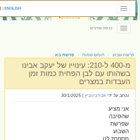
|
ENGLISH
Toggle
navigation
כניסה ומדורים
Toggle
navigation
פרשת שבוע
חומש שמות
פרשת בא
מ-400 ל-210: עינוייו של יעקב אבינו
בשהותו עם לבן הפחית כמות זמן
העבדות במצרים
נכתב על ידי
אבירבינוביץ
| 30/1/2025
אני מציע
שהסיבה
שפרשת
השבוע
מספרת לנו