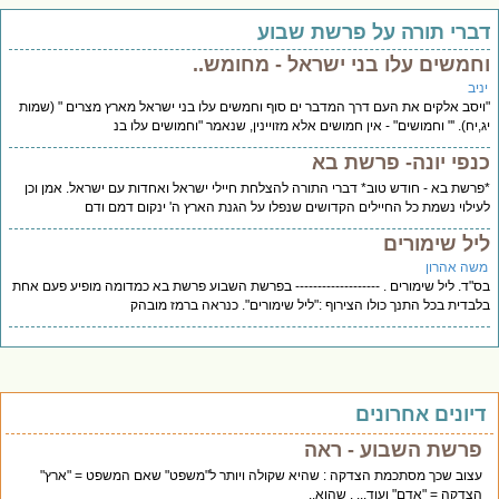
ברי תורה על פרשת שבוע
חמשים עלו בני ישראל - מחומש..
יב
יסב אלקים את העם דרך המדבר ים סוף וחמשים עלו בני ישראל מארץ מצרים " (שמות
,יח). '" וחמושים" - אין חמושים אלא מזויינין, שנאמר "וחמושים עלו בנ
נפי יונה- פרשת בא
רשת בא - חודש טוב* דברי התורה להצלחת חיילי ישראל ואחדות עם ישראל. אמן וכן
ילוי נשמת כל החיילים הקדושים שנפלו על הגנת הארץ ה' ינקום דמם ודם
יל שימורים
שה אהרון
"ד. ליל שימורים . ------------------- בפרשת השבוע פרשת בא כמדומה מופיע פעם אחת
בדית בכל התנך כולו הצירוף :"ליל שימורים". כנראה ברמז מובהק
יונים אחרונים
פרשת השבוע - ראה
עצוב שכך מסתכמת הצדקה : שהיא שקולה ויותר ל"משפט" שאם המשפט = "ארץ"
הצדקה = "אדם" ועוד... . שהוא..