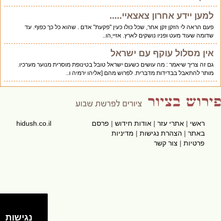
למען יידע אחרון צאצאיי.....
פעם הראה לי הזקן זקן אחר, שכל כולו כעין "פקעת" אדם . שהוא כל כך כפוף. עד
שדומה שעוד מעט ופניו נושקים לארץ. אזיי,הו..
אין מסלול עוקף עם ישראל
גם זה צריך שיאמר : מה עושים כשעם ישראל טובל בטינופת מוסרית מנוער מערכיו.
מותר להתאבל בבדידות מדברית. לפרוש מהם [אליהו ירמיה ו..
ראשי
|
אתרי עזר
|
אודות חידוש
|
פרסם
hidush.co.il
באתר
|
הצהרת נגישות
|
מדיניות
פרטיות
|
צור קשר
נגישות