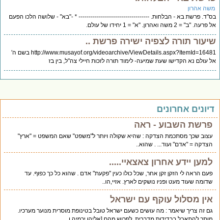
שה אהרון
"ד. פרשת בא - הבלחות. ------------------------------------ * -"בא" - שלושה הלכו הפעם
עה. "ב" = 2 משה ואהרון. "א" = 1 יחידו של עולם.
יעור תורה לצפיה ישירה פרשת ..
http://www.musayof.org/videoarchive/ViewDetails.aspx?ItemId=16481 בשם ה'
 עולם נא הקדישו שעת שמיעה- לימוד תורה לזכות חיילי צה"ל, בין בז
יונים אחרונים
פרשת השבוע - ראה
עצוב שכך מסתכמת הצדקה : שהיא שקולה ויותר ל"משפט" שאם המשפט = "ארץ"
הצדקה = "אדם" ועוד... . שהוא..
למען יידע אחרון צאצאיי.....
פעם הראה לי הזקן זקן אחר, שכל כולו כעין "פקעת" אדם . שהוא כל כך כפוף. עד
שדומה שעוד מעט ופניו נושקים לארץ. אזיי,הו..
אין מסלול עוקף עם ישראל
גם זה צריך שיאמר : מה עושים כשעם ישראל טובל בטינופת מוסרית מנוער מערכיו.
מותר להתאבל בבדידות מדברית. לפרוש מהם [אליהו ירמיה ו..