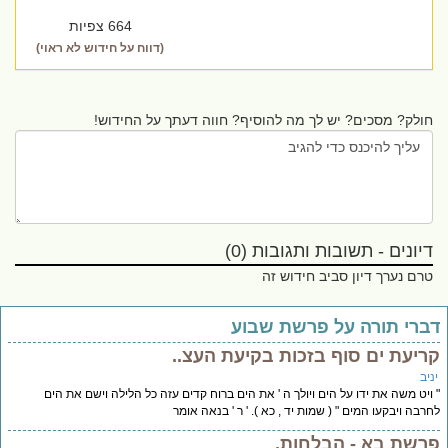
664 צפיות
(דווח על חידוש לא ראוי)
חולק? מסכים? יש לך מה להוסיף? חווה דעתך על החידוש!
דיונים - תשובות ותגובות (0)
טרם נערך דיון סביב חידוש זה
ברי תורה על פרשת שבוע
ריעת ים סוף בזכות בקיעת העצ..
יב
ויט משה את ידו על הים ויולך ה ' את הים ברוח קדים עזה כל הלילה וישם את הים
רבה ויבקעו המים " ( שמות יד , כא ). ' ר ' בנאה אומר
רשת בא - הבלחות.