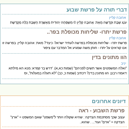
דברי תורה על פרשת שבוע
אהובה קליין
עֹנֶג שַׁבָּת וּקְדֻשָּׁה מֵאֵת: אֲהוּבָה קְלַייְן © מִשְׁפָּחָה יְהוּדִית מְאֻשֶּׁרֶת הַשַּׁבָּת כֻּלָּהּ מְקֻדֶּשֶׁת
פרשת יתרו- שליחות מכופלת בפר..
אהובה קליין
פרשת יתרו - שליחות מכופלת בפרשה לעתיד ישראל- כיצד? מאת: אהובה קליין. בפרשה זו
אנו קוראים על יתרו - חותן משה שמגיע אל המדבר עם ציפור
הוו מתונים בדין
יניב
"ואלה המשפטים אשר תשים לפניהם" (שמות כא,א). 'דרש בר קפרא: מנא הא מילתא
דאמרו רבנן: הוו מתונין בדין? דכתיב (שמות כ, כב) "לא תעלה במעלות", וס
דיונים אחרונים
פרשת השבוע - ראה
עצוב שכך מסתכמת הצדקה : שהיא שקולה ויותר ל"משפט" שאם המשפט = "ארץ"
הצדקה = "אדם" ועוד... . שהוא..