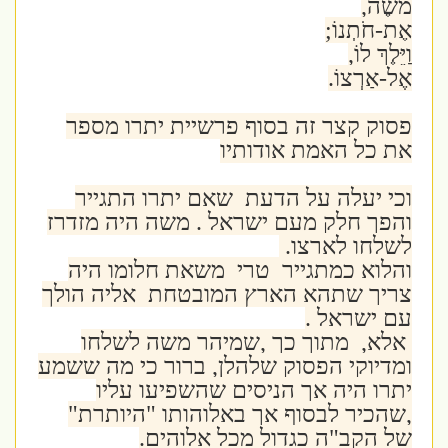
מֹשֶׁה,
אֶת-חֹתְנוֹ;
וַיֵּלֶךְ לוֹ,
אֶל-אַרְצוֹ.
פסוק קצר זה בסוף פרשיית יתרו מספר
את כל האמת אודותיו
וכי יעלה על הדעת שאם יתרו התגייר
והפך חלק מעם ישראל . משה היה מזדרז
לשלחו לארצו.
והלוא כמתגייר טרי משאת חלומו היה
צריך שתהא הארץ המובטחת אליה הולך
עם ישראל .
אלא, מתוך כך ,שמיהר משה לשלחו
ומדיוקי הפסוק שלהלן, ברור כי מה ששמע
יתרו היה אך הניסים שהשפיעו עליו
,שהכיר לבסוף אך באלוהותו "היותרת"
של הקב"ה כגדול מכל אלוהים.