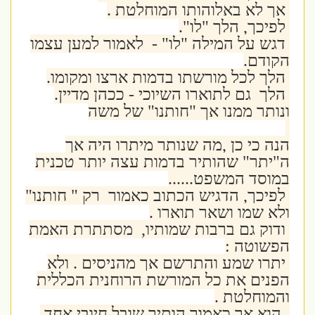
אך לא באלוהותו המוחלטת .
לפיכך, הלך "לו".
דגש על המילה "לו" - לאמור למען עצמו
הקודם.
הלך לכל מורשתו בדמות ארצו ומקומו.
הלך גם לתוארו השיוכי - ככהן מדיין.
ונותר ממנו אך "חותנו" של משה
הנה כי כן ,מה שנותר מיתרו היה אך
ה"יתר" שהותיר בדמות עצה יותר טכנית
במוסד המשפט......
לפיכך, הדגיש הכתוב כאמור רק " חותנו"
ולא שמו ושאר תוארו .
ודוק גם ברבות שמותיו, מסתתרת האמת
הפשוטה :
יתרו שמע והתרשם אך מהניסים . ולא
הפנים את כל המורשת הרוחנית הכללית
והמוחלטת .
הוא אך כאמור הותיר שובל חיובי אחד.