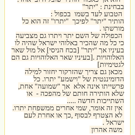
בבחינת : "יתר"
הטבוע לעד בשמו בכפול :
הותיר "יתר" לפיכך "יתרו" זה הוא כל
מורשתו .
הכפולה של השם יתר ויתרו גם מצביעה
כי כל מה שהכיר באלוהי ישראל שהיה לו
בעיניו אך "יתר" [בכח הניסי] אל מול שאר
האלוהויות .[בעיניו שאר האלוהויות גם הם
לגטימיות]
מכאן גם צריך שהזרקור יחזור למילה
הדומיננטית של "וישמע" יתרו. כל
פרשייתו אינה אלא אך "שמועה" אחת,
שלא הותירה חותם של מהפכה - או
השתייכות חדשה .....
אין זה אומר, שמי אחרים ממשפחת יתרו.
לא הצטרף לבסוף ,כך או אחרת לעם
ישראל .
משה אהרון