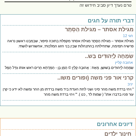
טרם נערך דיון סביב חידוש זה
ברי תורה על חגים
גילת אסתר – מגילת הַסֵתֶר
י 12
ילת אסתר – מגילת הַסֵתֶר מגילת אסתר מקפלת בתוכה סיפור, שבמבט ראשון נראה
שיה תמימה, שתחילתה בהתנהלות שבין בני הזוג המלכותי, אחשורוש לושתי.
ִמְחָה לַיְּהוּדִים בְּש..
הובה קליין
ִמְחָה לַיְּהוּדִים בְּשׁוּשָׁן. מֵאֵת : אֲהוּבָה קְלַיְן © הָמָן בֶּן - הַמְּדָתָא הֵרִים רֹאשׁ אוֹתוֹ גִּדֵּל הַמֶּל
רני אור פני משה (ופורים משו..
יב
ויהי ברדת משה מהר סיני ושני לחת העדת ביד משה ברדתו מן ההר ומשה לא ידע כי קרן
ר פניו בדברו אתו” ( שמות לד , כט ). '" ויהי ברדת משה מהר
יונים אחרונים
חינוך ילדים