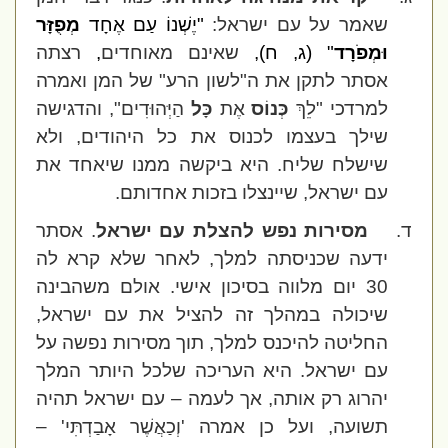
שאמר על עם ישראל:
"יֶשְׁנוֹ עַם אֶחָד
מְפֻזָּר
וּמְפֹרָד
" (ג, ח),
שאינם מאוחדים
,
רצתה
אסתר לתקן את ה"לשון הרע" של המן ואמרה
למרדכי "לֵךְ
כְּנוֹס
אֶת
כָּל
הַיְּהוּדִים", והדגישה
שילך בעצמו לכנוס את כל היהודים, ולא
שישלח שליח. היא ביקשה ממנו שיאחד את
עם ישראל, שיינצלו בזכות אחדותם.
ד.
מסירות נפש להצלת עם ישראל
. אסתר
ידעה שכניסתה למלך, לאחר שלא קרא לה
30 יום מלווה בסיכון אישי. אולם משהבינה
שיכולה במהלך זה להציל את עם ישראל,
החליטה להיכנס למלך,
תוך מסירות נפשה על
עם ישראל. היא העריכה
שלכל היותר המלך
יהרוג רק אותה, אך לעמה – עם ישראל תהיה
תשועה, ועל כן אמרה 'וְכַאֲשֶׁר אָבַדְתִּי' –