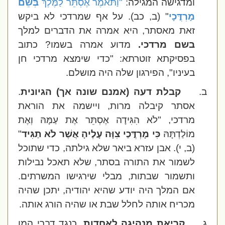
ומדגישה המגילה:
"וַתֹּאמֶר אֶסְתֵּר לַמֶּלֶךְ
בְּשֵׁם
מָרְדֳּכָי
" (ב, כב).
על אף שמרדכי לא ביקש
זאת מאסתר, היא אמרה את הדברים למלך
בשם מרדכי.
מדוע אמרה בשמו? כתוב
בפסיקתא זוטרתא: "כדי שימצא מרדכי חן
בעיניו", הפירגון שלה היה מושלם.
ב.
קבלת דעה (אמנם שונה אך) הגיונית
.
אסתר קיבלה מרות, ויישמה את הוראת
מרדכי, "לֹא הִגִּידָה אֶסְתֵּר אֶת עַמָּהּ וְאֶת
מוֹלַדְתָּהּ
כִּי מָרְדֳּכַי צִוָּה עָלֶיהָ אֲשֶׁר לֹא תַגִּיד
"
(ב, י). אבן עזרא ביאר שלא גילתה, כדי שתוכל
לשמור את התורה בסתר, שלא תאכל נבילות
ותשמור שבתות, מבלי שירגישו המשרתים.
אם המלך היה יודע שהיא יהודיה, יתכן שהיה
מכריח אותה לחלל שבת או שהיה הורג אותה.
ג.
קריאת מנהיגה לאחדות
. כנגד דברי המן