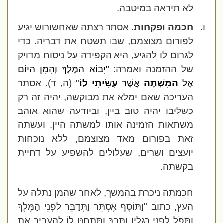
לא תיראה במיטבה.
ו.
חכמה ופקחות
. אסתר רצתה שאחשורוש יגיע
לפורום מצוצמם, שבו תשטח את דבריה. כדי
לגרום לו להגיע, היא הקפידה על ניסוח מדויק
של ההזמנה ואמרה:
"יָבוֹא הַמֶּלֶךְ וְהָמָן הַיּוֹם
אֶל
הַמִּשְׁתֶּה
אֲשֶׁר
עָשִׂיתִי לוֹ
" (ה, ד). אסתר
העריכה שאם ימלא את מבוקשה, יהיה זה רק
כשליבו יהיה טוב ביין, וביודעה שהוא אוהב
משתאות הזמינה אותו למשתה היין.
ועשתה
זאת בפורום מאד מצוצמם, ללא נוכחות
יועצים ושרים, שעלולים להשפיע על דחיית
בקשתה.
חכמתה ניכרת בהמשך, לאחר שהמן נתלה על
העץ, כתוב "
וַתּוֹסֶף אֶסְתֵּר וַתְּדַבֵּר לִפְנֵי הַמֶּלֶךְ
וַתִּפֹּל לִפְנֵי רַגְלָיו וַתֵּבְךְּ וַתִּתְחַנֶּן לוֹ לְהַעֲבִיר אֶת