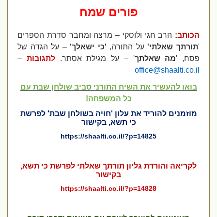
פורים שמח
הכותב:
הרב חגי ולוסקי – מרצה ומחבר סדרת הספרים
'
תורתך שאלתי'
על התורה,
'כי ישאלך'
– על הגדה של
פסח, '
מה שאלתך
' – על מגילת אסתר.
לתגובות
–
office@shaalti.co.il
בואו להעשיר את השיח התורני סביב שולחן שבת עם
כל המשפחה!
מוזמנים להוריד את עלון 'חויה בשולחן שבת' לפרשת
כי תשא, בקישור
https://shaalti.co.il/?p=14825
לקריאה והורדת גליון תורתך שאלתי לפרשת כי תשא,
בקישור
https://shaalti.co.il/?p=14828