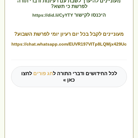
מעוניינים להיערך לשבת עם רעיונות ודברי תורה
לפרשת כי תשא?
היכנסו לקישור
https://did.li/CyYTY
מעוניינים לקבל בכל יום רעיון יומי לפרשת השבוע?
https://chat.whatsapp.com/EUVR197VITp8LQMjx429Uc
לכל החידושים ודברי התורה ל
חג פורים
לחצו
כאן »