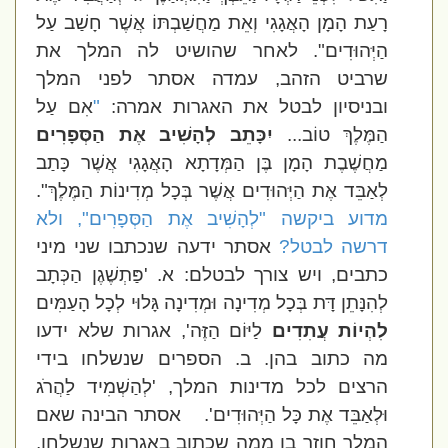
רָעַת הָמָן הָאֲגָגִי וְאֵת מַחֲשַׁבְתּוֹ אֲשֶׁר חָשַׁב עַל
הַיְּהוּדִים
". לאחר שהושיט לה המלך את
שרביט הזהב, עמדה אסתר לפני המלך
ובניסיון לבטל את האגרות אמרה:
"
אִם עַל
הַמֶּלֶךְ טוֹב...
יִכָּתֵב לְהָשִׁיב אֶת הַסְּפָרִים
מַחֲשֶׁבֶת הָמָן בֶּן הַמְּדָתָא הָאֲגָגִי אֲשֶׁר כָּתַב
לְאַבֵּד אֶת הַיְּהוּדִים אֲשֶׁר בְּכָל מְדִינוֹת הַמֶּלֶךְ
".
מדוע ביקשה "לְהָשִׁיב אֶת הַסְּפָרִים", ולא
דרשה לבטל?
א
סתר ידעה שנכתבו שני מיני
כתבים, ויש צורך לבטלם: א. 'פַּתְשֶׁגֶן הַכְּתָב
לְהִנָּתֵן דָּת בְּכָל מְדִינָה וּמְדִינָה גָּלוּי לְכָל הָעַמִּים
לִהְיוֹת עֲתִדִים
לַיּוֹם הַזֶּה', אגרות שלא ידעו
מה כתוב בהן. ב. הספרים שנשלחו בידי
הרצים לכל מדינות המלך, 'לְהַשְׁמִיד לַהֲרֹג
וּלְאַבֵּד אֶת כָּל הַיְּהוּדִים'.
אסתר הבינה שאם
המלך חוזר בו ממה שכתוב באגרות שנשלחו,