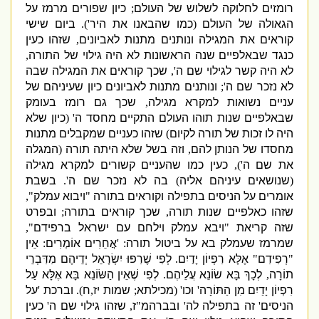
רומזים לחלוקה לשלוש של העולם
;
כיון שפורים מרמז על
הגאולה של העולם
(
כמו שהבאנו את היר
').
ביום שישי
קוראים את המגילה ונותנים מתנות לאביונים
,
שזהו כעין
כנגד שבאלפיים שנה הראשונות לא היה גילוי של התורה
,
לא היה קשר לגילוי שם ה
',
שכך קוראים את המגילה שבה
לא נזכר שם ה
';
ונותנים מתנות לאביונים כיון שעיניהם של
עניים נשואות למקרא מגילה
,
שכך גם רומז בעומק
שבאלפיים שנות תוהו העולם התקיים מחסד ה
' (
כיון שלא
היה לו זכות של תורה לקיום
)
שזהו כעניים שמקבלים מתנות
מחסדו של הנותן להם
,
וזה בשל שלא היתה תורה
(
המגלה
את שם ה
'),
כעין כמו שהעניים קשורים למקרא מגילה
(
שנושאים עיניהם אליה
)
בה לא נזכר שם ה
'.
בשבת
אומרים על הניסים בתפילה וקוראים בתורה
"
ויבוא עמלק
",
שזהו כאלפיים שנות תורה
,
שכך קוראים בתורה
;
ובפרט
שזה קריאת
"
ויבא עמלק וילחם עם ישראל ברפידם
",
שמרמז שעמלק בא על ביטול תורה
: '
אֲחֵרִים אוֹמְרִים
:
אֵין
"
רְפִידִם
"
אֶלָּא רִפְיוֹן יָדַיִם
.
לְפִי שֶׁרִפּוּ יִשְׂרָאֵל יְדֵיהֶם מִדִּבְרֵי
תוֹרָה
,
לְכָךְ בָּא שׂוֹנֵא עֲלֵיהֶם
.
לְפִי שֶׁאֵין הַשּׂוֹנֵא בָּא אֶלָּא עַל
רִפְיוֹן יָדַיִם מִן הַתּוֹרָה
'
וכו
' (
מכילתא
;
שמות יז
,
ח
).
וברכת
'
על
הניסים
'
זה בתפילה לה
'
ובברהמ
"
ז
,
שזהו גילוי שם ה
'
כעין