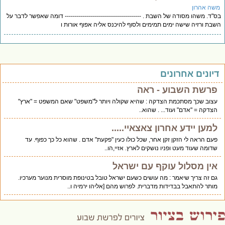
שה אהרון
"ד. משהו מסודה של השבת . -------------------------------------- דומה שאפשר לדבר על
בת ורזיה שישה ימים תמימים ולסוף להיכנס אליה אפוף אורות ו
יונים אחרונים
פרשת השבוע - ראה
עצוב שכך מסתכמת הצדקה : שהיא שקולה ויותר ל"משפט" שאם המשפט = "ארץ"
הצדקה = "אדם" ועוד... . שהוא..
למען יידע אחרון צאצאיי.....
פעם הראה לי הזקן זקן אחר, שכל כולו כעין "פקעת" אדם . שהוא כל כך כפוף. עד
שדומה שעוד מעט ופניו נושקים לארץ. אזיי,הו..
אין מסלול עוקף עם ישראל
גם זה צריך שיאמר : מה עושים כשעם ישראל טובל בטינופת מוסרית מנוער מערכיו.
מותר להתאבל בבדידות מדברית. לפרוש מהם [אליהו ירמיה ו..