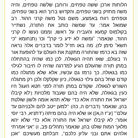
הלוחות ארכן ששה טפחים
,
ורוחבן שלשה טפחים
,
והיה
משה מחזיק בשני טפחים
,
והקדוש ברוך הוא בשני טפחים
,
וטפחים רווח באמצע
,
משם נטל משה קרני ההוד
.
רב
שמואל אמר
:
עד שמשה כותב את התורה
,
נשתייר
בקולמוס קמעא והעבירו על ראשו
,
וממנו נעשו לו קרני
ההוד
,
שנאמר
: "
ומשה לא ידע כי קרן”
'
וכו
' (
תנחומא “כי
תשא” סימן לז
).
מה באו חז
"
ל לומר בדברים אלו
?
נראה
שזה בא כרמז שהתורה מתקנת את העולם עד להופעת אור
ה
'
בעולם
,
שאז תהיה הגאולה
.
לכן כמו שהיה בהתחלה
במתן תורה שהעולם הגיע למדרגה שהיה לו חיבור לגילוי
כמו בגאולה
,
כך נרמז גם עכשיו
,
אלא שלא מתגלה כמו
קודם שחל בהם גילוי כגאולה
,
כיון שקלקלו ולכן רק מתגלה
השורש לגאולה
.
שקודם במתן תורה לפני חטא העגל היו
כעין בגאולה
,
שלא היה בהם שעבוד מלכויות
('
לא קיבלו
ישראל את התורה אלא כדי שלא תהא אומה ולשון שולטת
בהן
,
שנאמר
(
דברים ה
,
כה
) "
למען ייטב להם ולבניהם עד
עולם
"' [
ע
"
ז ה
,
א
])
או שלא היה בהם מיתה
('
דתניא
,
רבי יוסי
אומר
:
לא קיבלו ישראל את התורה אלא כדי שלא יהא
מלאך המות שולט בהן
,
שנאמר
(
תהלים פב
,
ו
) "
אני אמרתי
אלהים אתם ובני עליון כלכם
",
חבלתם מעשיכם
"
אכן