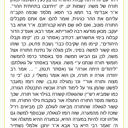
תורה של משה
: '
(
שמות יט
,
יז
) "
ויתיצבו בתחתית ההר
".
א
"
ר אבדימי בר חמא בר חסא
:
מלמד שכפה הקב
"
ה
עליהם את ההר כגיגית
,
ואמר להם
:
אם אתם מקבלים
התורה מוטב
,
ואם לאו שם תהא קבורתכם
.
א
"
ר אחא בר
יעקב
:
מכאן מודעא רבה לאורייתא
.
אמר רבא
:
אעפ
"
כ הדור
קבלוה בימי אחשורוש
,
דכתיב
(
אסתר ט
,
כז
) "
קימו וקבלו
היהודים
",
קיימו מה שקיבלו כבר
' (
שבת פח
,
א
).
כך שזהו
כמו קשור למשה בסיני
,
ולכן מגלה על נתינת התורה אצל
משה
,
לכן גם הביאו חמשה פס
'
באסתר כרמז לחמשה
חומשי תורה שנתנו ע
"
י משה
.
ונאמר באסתר על גאולתם
:
"
ליהודים היתה אורה
"
וגו
' (
אסתר ח
,
טז
), ' …
אמר רב
יהודה
:
אורה זו תורה
,
וכן הוא אומר
(
משלי ו
,
כג
) "
כי נר
מצוה ותורה אור
"'
וכו
' (
מגילה טז
,
ב
).
שזה רומז
(
מעבר
לפשט שהמן גזר על לימוד תורה ועכשיו התבטלה הגזרה
,
כמו שמביא רש
"
י
)
שהגאולה קשורה בגילוי אור תורה
,
שכך
במשה מוסר התורה התגלה אור בעקבות גילוי התורה
,
וזה
קשור לגאולה שהתורה מביאה לעולם
.
לכן מביאים רז
"
ל
שזכה לזה מהמערה
,
שזה רומז לגאולה
,
שבנוסף למשה גם
אליהו זכה להיות במערה ההיא
,
ובמערה ההיא מתגלה אור
ה
': '
ואמר רבי חייא בר אבא א
"
ר יוחנן
:
אלמלי נשתייר