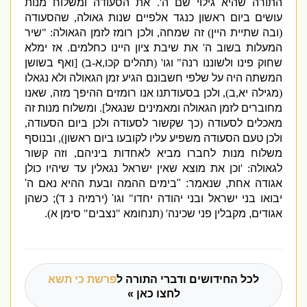
התורה שהיא גילוי שם ה
'.
את הסעודה ומשלוח מנות
עושים ביום ראשון כנגד אלפיים שנות גאולה
,
שהסעודה
(
ובה שתיית היין
)
זה שמחה
,
ולכן רומז לזמן הגאולה
: "
שיר
המעלות בשוב ה
'
את שיבת ציון היינו כחלמים
.
אז ימלא
שחוק פינו ולשוננו רנה
"
וגו
' (
תהלים קכו
,
א
-
ב
) [
ואף בשושן
המשתה היה על שלפי חשבונם הגיע זמן הגאולה ולא נגאלו
(
מגילה יא
,
ב
),
ולכן בסעודתנו אנו רומזים ההיפך מזה
,
שאנ
ו
מחוברים לזמן הגאולה ומאמינים שנגאל
].
ומשלוח מנות זה
מאכלים לסעודה
(
כך שקשור לסעודה ולכן ביום הסעודה
,
ולכן טעם הסעודה משפיע עליו לקובעו ביום ראשון
),
ובנוסף
משלוח מנות לחברו מביא לאחדות ביניהם
,
וזה קשור
לגאולה
: '
וכן את מוצא שאין ישראל נגאלין עד שיהיו כולן
אגודה אחת
,
שנאמר
: "
בימים ההמה ובעת ההיא נאם ה
'
יבואו בני ישראל ובני יהודה יחדו
"
וגו
' (
ירמיה נ ד
);
כשהן
אגודים
,
מקבלין פני שכינה
' (
תנחומא
"
נצבים
"
סימן א
).
לכל החידושים ודברי התורה ל
פרשת כי תשא
לחצו כאן »