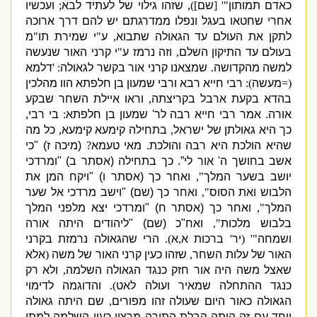
כאדם תמותון
"' [
שם
]),
שזהו גילוי של לעתיד לבא
;
ועכשיו
אחרי שחטאו בעגל ונפלו ממדרגתם יש להם דרך ארוכה
לתקן את העולם עד הגאולה שתבוא
,
ע
"
י שמירת תו
"
מ
בעולם עד התיקון השלם
,
וזה נרמז ע
"
י קרני האור שנעשה
למשה מהקדושה
.
שמצאנו קרני אור בקשר לגאולה
: '
דלמא
(=
מעשה
):
רבי חייא רבא ורבי שמעון בן חלפתא הוו מהלכין
בהדא בקעת ארבל בקריצתה
,
וראו איילת השחר שבקע
אורה
.
אמר רבי חייא רבה לר
'
שמעון בן חלפתא
:
בי רבי
,
כך היא גאולתן של ישראל
,
בתחילה קימעא קימעא
,
כל מה
שהיא הולכת היא רבה והולכת
.
מאי טעמא
?
(
מיכה ז
) "
כי
אשב בחושך ה
'
אור לי”
.
כך בתחילה
(
אסתר ב
) "
ומרדכי
יושב בשער המלך
",
ואחר כך
(
אסתר ו
) "
ויקח המן את
הלבוש ואת הסוס
",
ואחר כך
(
שם
) "
וישב מרדכי אל שער
המלך
",
ואחר כך
(
אסתר ח
) "
ומרדכי יצא מלפני המלך
בלבוש מלכות
",
ואח
"
כ
(
שם
) "
ליהודים היתה אורה
ושמחה
"' (
יר
'
ברכות א
,
א
).
הרי שהגאולה נרמזת בקרני
האור של עלות השחר
,
שזהו כעין קרני האור של משה
(
אלא
שאצל משה היה אור חזק כנגד הגאולה השלמה
,
ולא רק
כנגד ההתחלה שמאיר ועולה לאט
).
והדוגמה לדימוי
הגאולה כאור היום שעולה זהו מפורים
,
שם היתה גאולה
ויחד עם זה היתה קבלת התורה מרצון כעין השלמה למתן