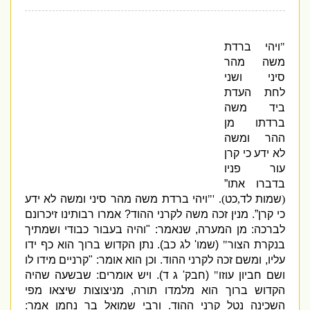
"
ויהי ברדת
משה מהר
סיני ושני
לחת העדת
ביד משה
ברדתו מן
ההר ומשה
לא ידע כי קרן
עור פניו
בדברו אתו”
(
שמות לד
,
כט
). '"
ויהי ברדת משה מהר סיני
ומשה לא ידע
כי קרן”
.
מנין זכה משה לקרני ההוד
?
אמרו רבותינו זיכרונם
לברכה
:
מן המערה
,
שנאמר
: "
והיה בעבור כבודי ושמתיך
בנקרת הצור
"
(
שמו
'
לג כב
).
נתן הקדוש ברוך הוא כף ידו
עליו
,
ומשם זכה לקרני ההוד
.
וכן הוא אומר
: "
קרניים מידו לו
ושם חביון עוזו
"
(
חבק
'
ג ד
).
ויש אומרים
:
שבשעה שהיה
הקדוש ברוך הוא מלמדו תורה
,
מניצוצות שיצאו מפי
השכינה נטל קרני ההוד
.
ורבי שמואל בר נחמן אמר
: