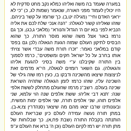
במערה שעמד בה משה ואליהו כמלא נקב מחט סדקית לא
היו יכולין לעמוד מפני האורה
,
שנאמר
(
שמות לג
,
כ
) "
כי לא
יראני האדם וחי
"' (
מגילה יט
,
ב
).
כך שרומז על קשר ביניהם
,
שזהו שאליהו קשור לגאולה
: "
הנה אנכי שלח לכם את אליה
הנביא לפני בוא יום ה
'
הגדול והנורא
" (
מלאכי ג
,
כג
),
וכך גם
נרמז באור אצל משה שהוא מוסר התורה
,
כך שהוא
הבסיס לתיקון העולם שמזה הגעת הגאולה
(
לכן גם בפס
'
קודם במלאכי נאמר
: "
זכרו תורת משה עבדי אשר צויתי
אותו בחרב על כל ישראל חקים ומשפטים
",
כרמז לסמוך
בין התורה שקיבלנו ע
"
י משה בסיני להגעת אליהו
והגאולה
).
גם השאר רומזים לגאולה
,
הי
"
א מדמים זאת
לניצוצות שיצאו מהשכינה ודבקו בו
,
כעין רמז שזה גילוי של
השכינה עליו
,
שזהו כרמז לזמן הגאולה שתהיה השראת
שכינה בעולם
.
רשב
"
נ מרמז שהעולם מתחלק לששת אלפי
שנה
: '
תנא דבי אליהו
:
ששת אלפים שנה הוי עלמא
,
שני
אלפים תוהו
,
שני אלפים תורה
,
שני אלפים ימות המשיח
,
ובעונותינו שרבו יצאו מהם מה שיצאו
' (
סנהדרין צז
,
א
-
ב
).
במתן תורה נעשה עמידה לעולם כיון שבריאת העולם
הותנתה בקבלת התורה
(
שבת פח
,
א
),
כך שבלוחות של
מתן תורה יש רמז לקיום העולם
(
וכן ה
'
ברא את העולם ע
"
פ