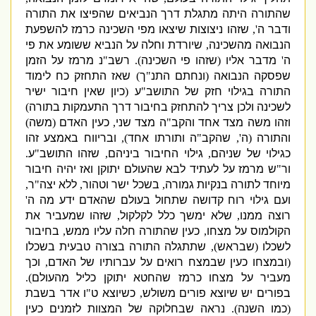
שהתורה היתה מתגלת דרך הנביאים שהפיצו את התורה
ודבר ה
',
שזהו ניצוצות שיצאו מפי השכינה כרמז להשפעת
הנבואה מהשכינה
,
שיורדת וחלה על הנביא ששומע את פי
ה
'
מדבר אליו
(
שזהו פי השכינה
).
רשב
"
נ מרמז על הזמן
שפסקה הנבואה
(
ונחתם התנ
"
ך
)
שאז התחזק כח לימוד
התורה בגילוי חזק של התושב
"
ע
(
כיון שאין חיבור ישיר
לשכינה ולכן צריך להתחזק בחיבור דרך התעמקות בתורה
)
וזהו משה מצד אחד והקב
"
ה מצד שני
,
כעין האדם
(
משה
)
והתורה
(
ה
',
שהקב
"
ה ותורתו אחד
),
ובריווח באמצע זהו
כגילוי של שניהם
,
גילוי החיבור ביניהם
,
שזהו התושב
"
ע
.
ור
"
ש מרמז על לעתיד לבא שהעולם יתוקן ואז יהיה חיבור
מיוחד לתורה בנקיות גמורה
,
בשכל ישר וטהור
,
ללא יצה
"
ר
,
ועם גילוי רוח קדושה שתחול בעולם שהאדם ידע מה ה
'
רוצה ממנו
,
שלא ימשך כלל לקלקול
,
שזהו שמעביר את
הקולמוס על מצחו
,
כעין שהתורה חלה עליו ממש
,
בחיבור
לשכלו
(
שבראש
),
שתתגלה התורה בצורה טבעית בשכלו
(
ובמצחו כעין שבמצח רואים על עברותיו של האדם
,
וכך
מעביר על מצחו כרמז שהחטא יתוקן כליל מהעולם
).
בפורים יש שיוצא פורים משולש
,
כשיוצא ט
"
ו אדר בשבת
(
כמו השנה
).
נראה שבחלוקה של המצוות לזמנים כעין