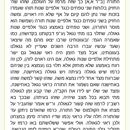
התורה
[
ב
"
ר א
,
א
]
כך שזה מרמז על העולם
),
שזהו שה
'
החזיק בלוחות שני טפחים כנגד אלפיים שנות תוהו שעמדו
בזכות שה
'
נתן להם קיום על אף שלא היו ראויים
,
ומשה
החזיק בשני טפחים כנגד אלפיים שנות תורה
(
שמשה הוא
מוסר התורה
),
ושני טפחים באמצע כנגד אלפיים שנות
גאולה
,
שתלוי בנו מתי נגאל
(
ע
"
פ דבקותנו בקדושה
),
כמו
שאמרה הגמ
': '
ובעוונותינו שרבו יצאו מהם מה שיצאו
'
(
שעד עכשיו עברו הרבה השנים שעדיין לא נגאלנו
בעוונותינו
,
אבל מצד הזמן היה ראוי שנגאל גם ישר
מתחילת אלפיים שנות גאולה
,
אם הינו ראוים לזה
),
לכן זה
רווח באמצע שלא מוחזק אלא תלוי בנו
(
ונמצא בין שניהם
כרמז שיש גאולה בעיתה ויש גאולה באחישנה
,
שזהו
שברווח מצד אחד לידו נמצא משה
,
שזהו קשר למשה שזהו
באחישנה שאם נשמור את התורה כראוי נגאל באחישנה
,
ומצד שני שלו יש לידו את הקב”ה
,
שה
'
קבע זמן לגאולה
מתי תבוא בכל מצב שיהיה
,
שזהו בעיתה
).
שבכך בא
רשב
"
נ לרמוז שזה קשור לגאולה
.
ור
"
ש אומר שהעביר על
מצחו את הקולמוס של התורה
,
כרמז שהאדם ניתקן עד
שהתורה חלה עליו כראוי
(
כמו שדיו התורה סימן במצחו
)
ולכן ראוי לגאולה
.
אולי אפשר ששלושתם באו כרמז על
תהליך גילוי התורה בעולם
,
שהי
"
א רומזים לזמן הנבואה
,