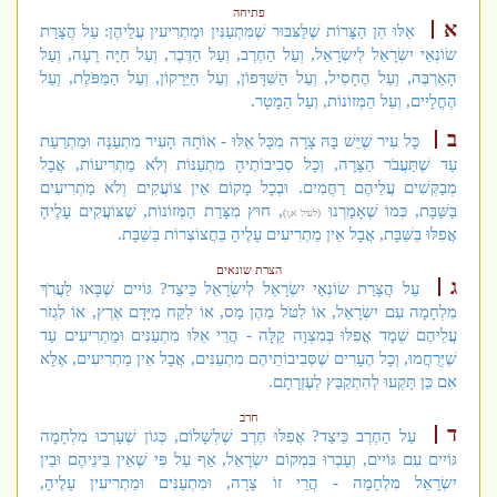
פתיחה
א
אֵלּוּ הֵן הַצָּרוֹת שֶׁלַּצִּבּוּר שֶׁמִּתְעַנִּין וּמַתְרִיעִין עֲלֵיהֶן: עַל הֲצָרַת
שׂוֹנְאֵי יִשְׂרָאֵל לְיִשְׂרָאֵל, וְעַל הַחֶרֶב, וְעַל הַדֶּבֶר, וְעַל חַיָּה רָעָה, וְעַל
הָאַרְבֶּה, וְעַל הֶחָסִיל, וְעַל הַשִּׁדָּפוֹן, וְעַל הַיֵּרָקוֹן, וְעַל הַמַּפֹּלֶת, וְעַל
הֶחֳלָיִים, וְעַל הַמְּזוֹנוֹת, וְעַל הַמָּטָר.
ב
כָּל עִיר שֶׁיֵּשׁ בָּהּ צָרָה מִכָּל אֵלּוּ - אוֹתָהּ הָעִיר מִתְעַנָּה וּמַתְרַעַת
עַד שֶׁתַּעֲבֹר הַצָּרָה, וְכָל סְבִיבוֹתֶיהָ מִתְעַנּוֹת וְלֹא מַתְרִיעוֹת, אֲבָל
מְבַקְּשִׁים עֲלֵיהֶם רַחֲמִים. וּבְכָל מָקוֹם אֵין צוֹעֲקִים וְלֹא מַתְרִיעִים
בַּשַּׁבָּת, כְּמוֹ שֶׁאָמַרְנוּ
, חוּץ מִצָּרַת הַמְּזוֹנוֹת, שֶׁצּוֹעֲקִים עָלֶיהָ
(לעיל א,ו)
אֲפִלּוּ בַּשַּׁבָּת, אֲבָל אֵין מַתְרִיעִים עָלֶיהָ בַּחֲצוֹצְרוֹת בַּשַּׁבָּת.
הצרת שונאים
ג
עַל הֲצָרַת שׂוֹנְאֵי יִשְׂרָאֵל לְיִשְׂרָאֵל כֵּיצַד? גּוֹיִים שֶׁבָּאוּ לַעֲרֹךְ
מִלְחָמָה עִם יִשְׂרָאֵל, אוֹ לִטֹּל מֵהֶן מַס, אוֹ לִקַּח מִיָּדָם אֶרֶץ, אוֹ לִגְזֹר
עֲלֵיהֶם שְׁמָד אֲפִלּוּ בְּמִצְוָה קַלָּה - הֲרֵי אֵלּוּ מִתְעַנִּים וּמַתְרִיעִים עַד
שֶׁיְּרֻחֲמוּ, וְכָל הֶעָרִים שֶׁסְּבִיבוֹתֵיהֶם מִתְעַנִּים, אֲבָל אֵין מַתְרִיעִים, אֶלָּא
אִם כֵּן תָּקְעוּ לְהִתְקַבֵּץ לְעֶזְרָתָם.
חרב
ד
עַל הַחֶרֶב כֵּיצַד? אֲפִלּוּ חֶרֶב שֶׁלְּשָׁלוֹם, כְּגוֹן שֶׁעָרְכוּ מִלְחָמָה
גּוֹיִים עִם גּוֹיִים, וְעָבְרוּ בִּמְקוֹם יִשְׂרָאֵל, אַף עַל פִּי שֶׁאֵין בֵּינֵיהֶם וּבֵין
יִשְׂרָאֵל מִלְחָמָה - הֲרֵי זוֹ צָרָה, וּמִתְעַנִּים וּמַתְרִיעִין עָלֶיהָ,