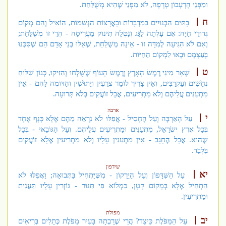
וּמִפְּנֵי הָרְעָבוֹן טָרְפָה, לֹא מִפְּנֵי שֶׁהִיא מְשֻׁלַּחַת.
ח
בָּתִּים הַבְּנוּיִים בַּמִּדְבָּרוֹת וּבָאֲרָצוֹת הַנְּשַׁמּוֹת, הוֹאִיל וְהֵם מְקוֹם
גְּדוּדֵי חַיָּה: אִם עָלְתָה לַגַּג וְנָטְלָה תִּינוֹק מֵעֲרִיסָה - הֲרֵי זוֹ מְשֻׁלַּחַת;
וְאִם לֹא הִגִּיעָה לְמִדָּה זוֹ - אֵינָהּ מְשֻׁלַּחַת, שֶׁאֵלּוּ בְּנֵי אָדָם הֵם שֶׁסִּכְּנוּ
בְּעַצְמָם וּבָאוּ לִמְקוֹם הַחַיּוֹת.
ט
שְׁאָר מִינֵי רֶמֶשׂ הָאָרֶץ וְרֶמֶשׂ הָעוֹף שֶׁשֻּׁלְּחוּ וְהִזִּיקוּ, כְּגוֹן שִׁלּוּחַ
נְחָשִׁים וְעַקְרַבִּים, וְאֵין צָרִיךְ לוֹמַר צְרָעִין וְיַתּוּשִׁין וְהַדּוֹמֶה לָהֶם - אֵין
מִתְעַנִּים עֲלֵיהֶם וְלֹא מַתְרִיעִים, אֲבָל זוֹעֲקִים בְּלֹא תְּרוּעָה.
ארבה
י
עַל הָאַרְבֶּה וְעַל הֶחָסִיל - אֲפִלּוּ לֹא נִרְאָה מֵהֶם אֶלָּא כָּנָף אֶחָד
בְּכָל אֶרֶץ יִשְׂרָאֵל, מִתְעַנִּים וּמַתְרִיעִים עֲלֵיהֶם. וְעַל הַגּוֹבַאי - בְּכָל
שֶׁהוּא. אֲבָל הֶחָגָב - אֵין מִתְעַנִּין עָלָיו וְלֹא מַתְרִיעִין אֶלָּא זוֹעֲקִים
בִּלְבַד.
שידפון
יא
עַל הַשִּׁדָּפוֹן וְעַל הַיֵּרָקוֹן - מִשֶּׁיַּתְחִיל בַּתְּבוּאָה; וַאֲפִלּוּ לֹא
הִתְחִיל אֶלָּא בְּמָקוֹם קָטָן, כִּמְלוֹא פִּי תַּנּוּר - גּוֹזְרִין עָלָיו תַּעֲנִית
וּמַתְרִיעִין.
מפולת
יב
עַל הַמַּפֹּלֶת כֵּיצַד? הֲרֵי שֶׁרָבְתָה בָּעִיר מַפֹּלֶת כְּתָלִים בְּרִיאִים