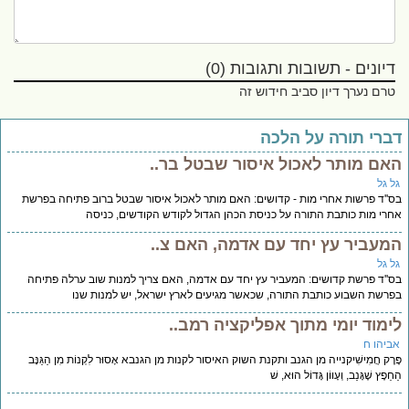
דיונים - תשובות ותגובות (0)
טרם נערך דיון סביב חידוש זה
דברי תורה על הלכה
האם מותר לאכול איסור שבטל בר..
גל גל
בס''ד פרשות אחרי מות - קדושים: האם מותר לאכול איסור שבטל ברוב פתיחה בפרשת
אחרי מות כותבת התורה על כניסת הכהן הגדול לקודש הקודשים, כניסה
המעביר עץ יחד עם אדמה, האם צ..
גל גל
בס''ד פרשת קדושים: המעביר עץ יחד עם אדמה, האם צריך למנות שוב ערלה פתיחה
בפרשת השבוע כותבת התורה, שכאשר מגיעים לארץ ישראל, יש למנות שנו
לימוד יומי מתוך אפליקציה רמב..
אביהו ח
פֶּרֶק חֲמִישִׁיקנייה מן הגנב ותקנת השוק האיסור לקנות מן הגנבא אָסוּר לִקְנוֹת מִן הַגַּנָּב
הַחֵפֶץ שֶׁגָּנַב, וְעָווֹן גָּדוֹל הוּא, שׁ