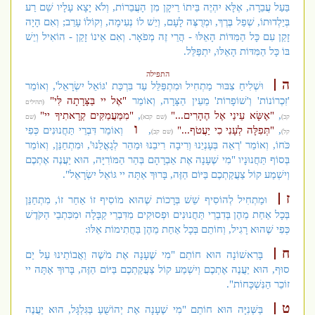
בַּעַל עֲבֵרָה, אֶלָּא יִהְיֶה בֵּיתוֹ רֵיקָן מִן הָעֲבֵרוֹת, וְלֹא יָצָא עָלָיו שֵׁם רַע
בְּיַלְדוּתוֹ, שְׁפַל בֶּרֶךְ, וּמְרֻצֶּה לָעָם, וְיֵשׁ לוֹ נְעִימָה, וְקוֹלוֹ עָרֵב; וְאִם הָיָה
זָקֵן עִם כָּל הַמִּדּוֹת הָאֵלּוּ - הֲרֵי זֶה מְפֹאָר. וְאִם אֵינוֹ זָקֵן - הוֹאִיל וְיֵשׁ
בּוֹ כָּל הַמִּדּוֹת הָאֵלּוּ, יִתְפַּלֵּל.
התפילה
ה
וּשְׁלִיחַ צִבּוּר מַתְחִיל וּמִתְפַּלֵּל עַד בִּרְכַּת 'גּוֹאֵל יִשְׂרָאֵל', וְאוֹמֵר
'זִכְרוֹנוֹת' וְ'שׁוֹפָרוֹת' מֵעֵין הַצָּרָה, וְאוֹמֵר
"אֶל יי בַּצָּרָתָה לִּי"
(תהילים
,
"אֶשָּׂא עֵינַי אֶל הֶהָרִים..."
,
"מִמַּעֲמַקִּים קְרָאתִיךָ יי"
קכ)
(שם קכא)
(שם
ו
,
"תְּפִלָּה לְעָנִי כִי יַעֲטֹף..."
,
וְאוֹמֵר דִּבְרֵי תַּחֲנוּנִים כְּפִי
קל)
(שם קב)
כֹּחוֹ, וְאוֹמֵר 'רְאֵה בְּעָנְיֵנוּ וְרִיבָה רִיבֵנוּ וּמַהֵר לְגָאֳלֵנוּ', וּמִתְחַנֵּן, וְאוֹמֵר
בְּסוֹף תַּחֲנוּנָיו "מִי שֶׁעָנָה אֶת אַבְרָהָם בְּהַר הַמּוֹרִיָּה, הוּא יַעֲנֶה אֶתְכֶם
וְיִשְׁמַע קוֹל צַעֲקַתְכֶם בַּיּוֹם הַזֶּה, בָּרוּךְ אַתָּה יי גּוֹאֵל יִשְׂרָאֵל".
ז
וּמַתְחִיל לְהוֹסִיף שֵׁשׁ בְּרָכוֹת שֶׁהוּא מוֹסִיף זוֹ אַחַר זוֹ, מִתְחַנֵּן
בְּכָל אַחַת מֵהֶן בְּדִבְרֵי תַּחֲנוּנִים וּפְסוּקִים מִדִּבְרֵי קַבָּלָה וּמִכִּתְבֵי הַקֹּדֶשׁ
כְּפִי שֶׁהוּא רָגִיל, וְחוֹתֵם בְּכָל אַחַת מֵהֶן בַּחֲתִימוֹת אֵלּוּ:
ח
בָּרִאשׁוֹנָה הוּא חוֹתֵם "מִי שֶׁעָנָה אֶת מֹשֶׁה וַאֲבוֹתֵינוּ עַל יַם
סוּף, הוּא יַעֲנֶה אֶתְכֶם וְיִשְׁמַע קוֹל צַעֲקַתְכֶם בַּיּוֹם הַזֶּה, בָּרוּךְ אַתָּה יי
זוֹכֵר הַנִּשְׁכָּחוֹת".
ט
בַּשְּׁנִיָּה הוּא חוֹתֵם "מִי שֶׁעָנָה אֶת יְהוֹשֻׁעַ בַּגִּלְגָּל, הוּא יַעֲנֶה