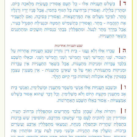
ד
בְּשָׁלשׁ תַּעֲנִיּוֹת אֵלּוּ - כָּל הָעָם אֲסוּרִין בַּעֲשִׂיַּת מְלָאכָה בַּיּוֹם,
וּמֻתָּרִין בַּלַּיְלָה. וַאֲסוּרִין בִּרְחִיצַת כָּל הַגּוּף בְּחַמִּין, אֲבָל פָּנָיו יָדָיו וְרַגְלָיו
מֻתָּר, לְפִיכָךְ נוֹעֲלִים אֶת הַמֶּרְחֲצָאוֹת. וַאֲסוּרִין בְּסִיכָה, וְאִם לְהַעֲבִיר
אֶת הַזֻּהֲמָה - מֻתָּר. וַאֲסוּרִין בְּתַשְׁמִישׁ הַמִּטָּה וּבִנְעִילַת הַסַּנְדָּל בָּעִיר,
אֲבָל בַּדֶּרֶךְ מֻתָּר לִנְעֹל. וּמִתְפַּלְּלִין בְּבָתֵּי כְּנֵסִיּוֹת וְזוֹעֲקִים וּמִתְחַנְּנִים
כִּשְׁאָר הַתַּעֲנִיּוֹת.
שבע תעניות אחרונות
ה
עָבְרוּ אֵלּוּ וְלֹא נַעֲנוּ - בֵּית דִּין גּוֹזְרִין שֶׁבַע תַּעֲנִיּוֹת אֲחֵרוֹת עַל
הַצִּבּוּר, שֵׁנִי וַחֲמִישִׁי וְשֵׁנִי וַחֲמִישִׁי וְשֵׁנִי וַחֲמִישִׁי וְשֵׁנִי. וּבְאֵלּוּ הַשֶּׁבַע
בִּלְבַד עֻבָּרוֹת וּמְנִיקוֹת מִתְעַנּוֹת, אֲבָל בִּשְׁאָר הַתַּעֲנִיּוֹת אֵין עֻבָּרוֹת
וּמְנִיקוֹת מִתְעַנּוֹת*; וְאַף עַל פִּי שֶׁאֵינָן מִתְעַנּוֹת - אֵין מְעַנְּגִין עַצְמָן
בְּפִנּוּקִין אֶלָּא אוֹכְלוֹת וְשׁוֹתוֹת כְּדֵי קִיּוּם הַוָּלָד.
ו
וּבְשֶׁבַע תַּעֲנִיּוֹת אֵלּוּ אַנְשֵׁי מִשְׁמָר מִתְעַנִּין וּמַשְׁלִימִין, וְאַנְשֵׁי בֵּית
אָב מִתְעַנִּין מִקְצָת הַיּוֹם וְלֹא מַשְׁלִימִין. וְכָל דָּבָר שֶׁהוּא אָסוּר בְּשָׁלשׁ
אֶמְצָעִיּוֹת - אָסוּר בְּאֵלּוּ הַשֶּׁבַע הָאַחֲרוֹנוֹת.
ז
וִיתֵרוֹת אֵלּוּ, שֶׁבָּהֶן בִּלְבַד מַתְרִיעִים וּמִתְפַּלְּלִין בִּרְחוֹב הָעִיר,
וּמוֹרִידִין זָקֵן לְהוֹכִיחַ לָעָם כְּדֵי שֶׁיָּשׁוּבוּ מִדַּרְכָּם, וּמוֹסִיפִין שֵׁשׁ בְּרָכוֹת
בִּתְפִלַּת שַׁחֲרִית וּבִתְפִלַּת מִנְחָה, וְנִמְצְאוּ מִתְפַּלְּלִין אַרְבַּע וְעֶשְׂרִים
בְּרָכוֹת. וְנוֹעֲלִין אֶת הַחֲנֻיוֹת. וּבְשֵׁנִי מַטִּין לְעֵת עֶרֶב וּפוֹתְחִין אֶת