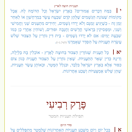
תעניות חוצה לארץ
י
בַּמֶּה דְּבָרִים אֲמוּרִים? בְּאֶרֶץ יִשְׂרָאֵל וְכָל הַדּוֹמֶה לָהּ. אֲבָל
מְקוֹמוֹת שֶׁעוֹנַת הַגְּשָׁמִים שֶׁלָּהֶן קֹדֶם שִׁבְעָה עָשָׂר בְּמַרְחֶשְׁוָן אוֹ לְאַחַר
זְמַן זֶה - כְּשֶׁיַּגִּיעַ זְמַנָּם וְלֹא יָרְדוּ גְּשָׁמִים, יְחִידִים מִתְעַנִּים שֵׁנִי וַחֲמִישִׁי
וְשֵׁנִי, וּמַפְסִיקִין בְּרָאשֵׁי חֳדָשִׁים וַחֲנֻכָּה וּפוּרִים, וְשׁוֹהִין אַחֲרֵי כֵן כְּמוֹ
שִׁבְעָה יָמִים: אִם לֹא יָרְדוּ גְּשָׁמִים - בֵּית דִּין גּוֹזְרִין עַל הַצִּבּוּר שְׁלשׁ
עֶשְׂרֵה תַּעֲנִיּוֹת עַל הַסֵּדֶר שֶׁאָמַרְנוּ
.
(לעיל, ב-ז)
יא
כָּל תַּעֲנִית שֶׁגּוֹזְרִין הַצִּבּוּר בְּחוּצָה לָאָרֶץ - אוֹכְלִין בָּהּ בַּלַּיְלָה,
וְדִינָהּ כְּדִין שְׁאָר הַתַּעֲנִיּוֹת. שֶׁאֵין גּוֹזְרִין עַל הַצִּבּוּר תַּעֲנִית כְּגוֹן צוֹם
כִּפּוּר אֶלָּא בְּאֶרֶץ יִשְׂרָאֵל בִּלְבַד, וּבִגְלַל הַמָּטָר, וּבְאוֹתָן עֶשֶׂר תַּעֲנִיּוֹת,
שֶׁהֵן שָׁלשׁ אֶמְצָעִיּוֹת וְשֶׁבַע אַחֲרוֹנוֹת.
פֶּרֶק רְבִיעִי
תפילת תעניות המטר
סדר היום
א
בְּכָל יוֹם וָיוֹם מִשֶּׁבַע תַּעֲנִיּוֹת הָאַחֲרוֹנוֹת שֶׁלַּמָּטָר מִתְפַּלְּלִים עַל