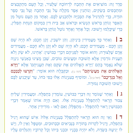
סֵדֶר זֶה: מוֹצִיאִים אֶת הַתֵּבָה לִרְחוֹבָהּ שֶׁלָּעִיר, וְכָל הָעָם מִתְקַבְּצִים
וּמִתְכַּסִּים בְּשַׂקִּים, וְנוֹתְנִין אֵפֶר מִקְלֶה עַל גַּבֵּי הַתֵּבָה וְעַל גַּבֵּי סֵפֶר
תּוֹרָה, כְּדֵי לְהַרְגִּיל אֶת הַבְּכִיָּה וּלְהַכְנִיעַ לִבָּם. וְאֶחָד מִן הָעָם נוֹטֵל מִן
הָאֵפֶר וְנוֹתֵן בְּרֹאשׁ הַנָּשִׂיא וּבְרֹאשׁ אַב בֵּית דִּין בִּמְקוֹם הַנָּחַת תְּפִלִּין,
כְּדֵי שֶׁיִּכָּלְמוּ וְיָשׁוּבוּ. וְכָל אֶחָד וְאֶחָד נוֹטֵל וְנוֹתֵן בְּרֹאשׁוֹ.
ב
וְאַחַר כָּךְ מַעֲמִידִין בֵּינֵיהֶן, וְהֵן יוֹשְׁבִין, זָקֵן חָכָם; לֹא הָיָה שָׁם
זָקֵן חָכָם - מַעֲמִידִים חָכָם; לֹא הָיָה שָׁם לֹא זָקֵן וְלֹא חָכָם - מַעֲמִידִים
אָדָם שֶׁלְּצוּרָה; וְהוּא אוֹמֵר לִפְנֵיהֶם דִּבְרֵי כִּבּוּשִׁין: 'אַחֵינוּ, לֹא שַׂק וְלֹא
תַּעֲנִית גּוֹרְמִין אֶלָּא תְּשׁוּבָה וּמַעֲשִׂים טוֹבִים, שֶׁכֵּן מָצִינוּ בְּאַנְשֵׁי נִינְוֵה
שֶׁלֹּא נֶאֱמַר בָּהֶם 'וַיַּרְא הָאֱלֹהִים אֶת שַׂקָּם וְאֶת תַּעֲנִיתָם' אֶלָּא "
וַיַּרְא
הָאֱלֹהִים אֶת מַעֲשֵׂיהֶם"
. וּבַקַּבָּלָה הוּא אוֹמֵר: "
וְקִרְעוּ לְבַבְכֶם
(יונה ג,י)
וְאַל בִּגְדֵיכֶם"
'. וּמוֹסִיף בְּעִנְיָנוֹת אֵלּוּ כְּפִי כֹּחוֹ, עַד שֶׁיַּכְנִיעַ לִבָּם
(יואל ב,יג)
וְיָשׁוּבוּ תְּשׁוּבָה גְּמוּרָה.
ג
וְאַחַר שֶׁגּוֹמֵר זֶה דִּבְרֵי כִּבּוּשִׁין, עוֹמְדִין בִּתְפִלָּה. וּמַעֲמִידִין שְׁלִיחַ
צִבּוּר הָרָאוּי לְהִתְפַּלֵּל בְּעִנְיָנוֹת אֵלּוּ. וְאִם הָיָה אוֹתוֹ שֶׁאָמַר דִּבְרֵי
הַכִּבּוּשִׁין רָאוּי לְהִתְפַּלֵּל - מִתְפַּלֵּל; וְאִם לָאו - מוֹרִידִין אַחֵר.
ד
וְאֵי זֶה הוּא הָרָאוּי לְהִתְפַּלֵּל בְּעִנְיָנוֹת אֵלּוּ? אִישׁ שֶׁהוּא רָגִיל
בִּתְפִלָּה, וְרָגִיל לִקְרוֹת בַּתּוֹרָה בַּנְּבִיאִים וּבַכְּתוּבִים, וּמְטֻפָּל וְאֵין לוֹ, וְיֵשׁ
לוֹ יְגִיעָה בַּשָּׂדֶה, וְלֹא יִהְיֶה בְּבָנָיו וּבִבְנֵי בֵּיתוֹ וְכָל קְרוֹבָיו וְהַנִּלְוִים עָלָיו