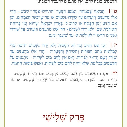
הַגְּשָׁמִים טוֹבָה לָהֶם, וְאֵין מִתְעַנִּים לְהַעֲבִיר הַטּוֹבָה.
טז
תְּבוּאָה שֶׁצָּמְחָה, וְנִמְנַע הַמָּטָר וְהִתְחִילוּ צְמָחִין לִיבַשׁ - הֲרֵי
אֵלּוּ מִתְעַנִּים וְזוֹעֲקִים עַד שֶׁיֵּרְדוּ גְּשָׁמִים אוֹ עַד שֶׁיִּיבְשׁוּ הַצְּמָחִים. וְכֵן
אִם הִגִּיעַ זְמַן הַפֶּסַח אוֹ קָרוֹב לוֹ בְּאֶרֶץ יִשְׂרָאֵל, שֶׁהוּא זְמַן פְּרִיחַת
הָאִילָנוֹת שָׁם, וְלֹא יָרְדוּ גְּשָׁמִים - הֲרֵי אֵלּוּ מִתְעַנִּים וְזוֹעֲקִים עַד שֶׁיֵּרְדוּ
גְּשָׁמִים הָרְאוּיִין לָאִילָנוֹת אוֹ עַד שֶׁיַּעֲבֹר זְמַנָּם.
יז
וְכֵן אִם הִגִּיעַ זְמַן חַג הַסֻּכּוֹת וְלֹא יָרְדוּ גְּשָׁמִים הַרְבֵּה כְּדֵי
לְמַלֹּאות מֵהֶם הַבּוֹרוֹת וְהַשִּׁיחִין וְהַמְּעָרוֹת - הֲרֵי אֵלּוּ מִתְעַנִּים עַד
שֶׁיֵּרֵד גֶּשֶׁם הָרָאוּי לַבּוֹרוֹת. וְאִם אֵין לָהֶם מַיִם לִשְׁתּוֹת - מִתְעַנִּים עַל
הַגְּשָׁמִים בְּכָל עֵת שֶׁלֹּא יִהְיֶה לָהֶם מַיִם לִשְׁתּוֹת, וַאֲפִלּוּ בִּימוֹת הַחַמָּה.
יח
פָּסְקוּ הַגְּשָׁמִים בֵּין גֶּשֶׁם לְגֶשֶׁם אַרְבָּעִים יוֹם בִּימוֹת הַגְּשָׁמִים -
הֲרֵי זוֹ מַכַּת בַּצֹּרֶת, וּמִתְעַנִּים וְזוֹעֲקִים עַד שֶׁיֵּרְדוּ הַגְּשָׁמִים אוֹ עַד
שֶׁיַּעֲבֹר זְמַנָּם.
פֶּרֶק שְׁלִישִׁי