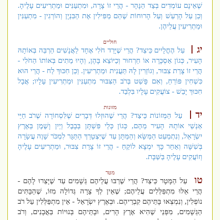
שֶׁאֵינָם עוֹמְדִים בְּצַד הַנָּהָר - הֲרֵי זוֹ צָרָה, וּמִתְעַנִּים וּמַתְרִיעִים עָלֶיהָ.
וְכֵן עַל הָרַעַשׁ וְעַל הָרוּחוֹת שֶׁהֵם מַפִּילִין אֶת הַבִּנְיָן וְהוֹרְגִין - מִתְעַנִּין
וּמַתְרִיעִין עֲלֵיהֶן.
חוליים
יג
עַל הֶחֳלָיִים כֵּיצַד? הֲרֵי שֶׁיָּרַד חֹלִי אֶחָד לַאֲנָשִׁים הַרְבֵּה בְּאוֹתָהּ
הָעִיר, כְּגוֹן אַסְכָּרָה אוֹ חַרְחוּר וְכַיּוֹצֵא בָּהֶן, וְהָיוּ מֵתִים בְּאוֹתוֹ הַחֹלִי -
הֲרֵי זוֹ צָרַת צִבּוּר, וְגוֹזְרִין לָהּ תַּעֲנִית וּמַתְרִיעִין. וְכֵן חִכּוּךְ לַח - הֲרֵי הוּא
כִּשְׁחִין פּוֹרֵחַ, וְאִם פָּשַׁט בְּרֹב הַצִּבּוּר מִתְעַנִּין וּמַתְרִיעִין עָלָיו; אֲבָל
חִכּוּךְ יָבֵשׁ - צוֹעֲקִים עָלָיו בִּלְבַד.
מזונות
יד
עַל הַמְּזוֹנוֹת כֵּיצַד? הֲרֵי שֶׁהוּזְלוּ דְּבָרִים שֶׁלִּסְחוֹרָה שֶׁרֹב חַיֵּי
אַנְשֵׁי אוֹתָהּ הָעִיר מֵהֶם, כְּגוֹן כְּלֵי פִּשְׁתָּן בְּבָבֶל וְיַיִן וָשֶׁמֶן בְּאֶרֶץ
יִשְׂרָאֵל, וְנִתְמַעֵט הַמַּשָּׂא וְהַמַּתָּן עַד שֶׁיִּצְטָרֵךְ הַתַּגָּר לִמְכֹּר שָׁוֶה עֲשָׂרָה
בְּשִׁשָּׁה וְאַחַר כָּךְ יִמְצָא לוֹקֵחַ - הֲרֵי זוֹ צָרַת צִבּוּר, וּמַתְרִיעִים עָלֶיהָ
וְזוֹעֲקִים עָלֶיהָ בַּשַּׁבָּת.
מטר
טו
עַל הַמָּטָר כֵּיצַד? הֲרֵי שֶׁרַבּוּ עֲלֵיהֶם גְּשָׁמִים עַד שֶׁיָּצֵרוּ לָהֶם -
הֲרֵי אֵלּוּ מִתְפַּלְּלִים עֲלֵיהֶם; שֶׁאֵין לְךָ צָרָה גְּדוֹלָה מִזּוֹ, שֶׁהַבָּתִּים
נוֹפְלִין, וְנִמְצְאוּ בָּתֵּיהֶם קִבְרֵיהֶם. וּבְאֶרֶץ יִשְׂרָאֵל - אֵין מִתְפַּלְּלִין עַל רֹב
הַגְּשָׁמִים, מִפְּנֵי שֶׁהִיא אֶרֶץ הָרִים, וּבָתֵּיהֶם בְּנוּיוֹת בַּאֲבָנִים, וְרֹב