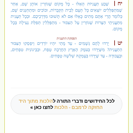
יח
שֶׁבַע תַּעֲנִיּוֹת הָאֵלּוּ - כָּל מָקוֹם שֶׁגּוֹזְרִין אוֹתָן שָׁם, אַחַר
שֶׁמִּתְפַּלְּלִים יוֹצְאִים כָּל הָעָם לְבֵית הַקְּבָרוֹת, וּבוֹכִים וּמִתְחַנְּנִים שָׁם,
כְּלוֹמַר הֲרֵי אַתֶּם מֵתִים כָּאֵלּוּ אִם לֹא תָּשׁוּבוּ מִדַּרְכֵיכֶם. וּבְכָל תַּעֲנִית
מִתַּעֲנִיתֵי הַצָּרוֹת שֶׁגּוֹזְרִין עַל הַצִּבּוּר - מִתְפַּלְּלִין תְּפִלַּת נְעִילָה בְּכָל
מָקוֹם.
הפסקת התענית
יט
יָרְדוּ לָהֶם גְּשָׁמִים - עַד מָתַי יִהְיוּ יוֹרְדִים וְיִפְסְקוּ הַצִּבּוּר
הַתַּעֲנִית? מִשֶּׁיֵּרְדוּ בְּעֹמֶק הָאָרֶץ הַחֲרֵבָה טֶפַח, וּבַבֵּינוֹנִית טִפְחַיִם,
וּבָעֲבוּדָה - עַד שֶׁיֵּרְדוּ בְּעָמְקָהּ שְׁלשָׁה טְפָחִים.
לכל החידושים ודברי התורה ל
הלכות מתוך היד
החזקה לרמבם - הלכות
לחצו כאן »