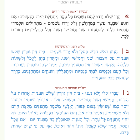
תעניות המטר
תעניות ראשונות של יחידים
א
הֲרֵי שֶׁלֹּא יָרְדוּ לָהֶם גְּשָׁמִים כָּל עִקָּר מִתְּחִלַּת יְמוֹת הַגְּשָׁמִים: אִם
הִגִּיעַ שִׁבְעָה עָשָׂר בְּמַרְחֶשְׁוָן וְלֹא יָרְדוּ גְּשָׁמִים - מַתְחִילִים תַּלְמִידֵי
חֲכָמִים בִּלְבַד לְהִתְעַנּוֹת שֵׁנִי וַחֲמִישִׁי וְשֵׁנִי. וְכָל הַתַּלְמִידִים רְאוּיִים
לְכָךְ.
שלוש תעניות ראשונות
ב
הִגִּיעַ רֹאשׁ חֹדֶשׁ כִּסְלֵו וְלֹא יָרְדוּ גְּשָׁמִים - בֵּית דִּין גּוֹזְרִין שָׁלשׁ
תַּעֲנִיּוֹת עַל הַצִּבּוּר, שֵׁנִי וַחֲמִישִׁי וְשֵׁנִי, וּמֻתָּרִין בָּהֶן לֶאֱכֹל וְלִשְׁתּוֹת
בַּלַּיְלָה. וְאַנְשֵׁי מִשְׁמָר אֵין מִתְעַנִּין עִמָּהֶן, מִפְּנֵי שֶׁהֵן עוֹסְקִין בָּעֲבוֹדָה.
וְכָל הָעָם נִכְנָסִים לְבָתֵּי כְּנֵסִיּוֹת וּמִתְפַּלְּלִין וְזוֹעֲקִים וּמִתְחַנְּנִים, כְּדֶרֶךְ
שֶׁעוֹשִׂין בְּכָל הַתַּעֲנִיּוֹת.
שלוש תעניות אמצעיות
ג
עָבְרוּ אֵלּוּ וְלֹא נַעֲנוּ - בֵּית דִּין גּוֹזְרִין שָׁלשׁ תַּעֲנִיּוֹת אֲחֵרוֹת עַל
הַצִּבּוּר, חֲמִישִׁי וְשֵׁנִי וַחֲמִישִׁי. וּבְשָׁלשׁ אֵלּוּ - אוֹכְלִין וְשׁוֹתִין מִבְּעוֹד
יוֹם* כְּמוֹ שֶׁעוֹשִׂין בְּצוֹם כִּפּוּר, וְאַנְשֵׁי מִשְׁמָר מִתְעַנִּים מִקְצָת הַיּוֹם
וְלֹא מַשְׁלִימִין, וְאַנְשֵׁי בֵּית אָב, וְהֵם הָעוֹסְקִין בָּעֲבוֹדָה בְּאוֹתוֹ הַיּוֹם, לֹא
יִהְיוּ מִתְעַנִּים כָּל עִקָּר. וְכָל תַּעֲנִית שֶׁאוֹכְלִין בָּהּ מִבְּעוֹד יוֹם - אִם אָכַל
וּפָסַק, וְגָמַר שֶׁלֹּא לֶאֱכֹל, אֵינוֹ חוֹזֵר וְאוֹכֵל, אַף עַל פִּי שֶׁיֵּשׁ שָׁהוּת
בַּיּוֹם.