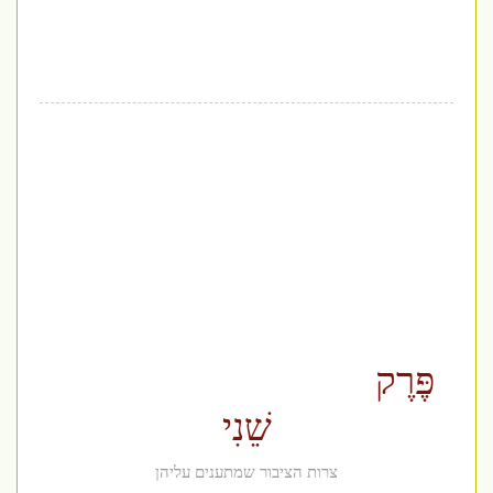
פֶּרֶק
שֵׁנִי
צרות הציבור שמתענים עליהן