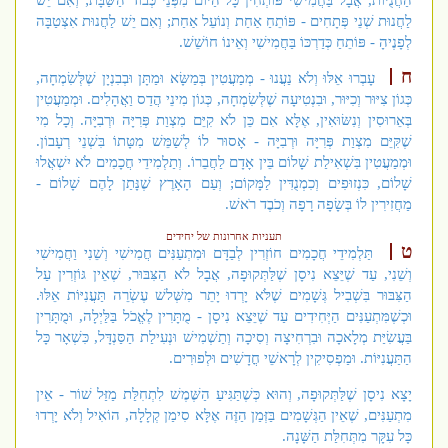
הַחֲנֻיוֹת, אֲבָל בַּחֲמִישִׁי פּוֹתְחִין כָּל הַיּוֹם מִפְּנֵי כְּבוֹד הַשַּׁבָּת; וְאִם יֵשׁ
לַחֲנוּת שְׁנֵי פְּתָחִים - פּוֹתֵחַ אַחַת וְנוֹעֵל אַחַת; וְאִם יֵשׁ לַחֲנוּת אִצְטַבָּה
לְפָנֶיהָ - פּוֹתֵחַ כְּדַרְכּוֹ בַּחֲמִישִׁי וְאֵינוֹ חוֹשֵׁשׁ.
ח
עָבְרוּ אֵלּוּ וְלֹא נַעֲנוּ - מְמַעֲטִין בְּמַשָּׂא וּמַתָּן וּבְבִנְיָן שֶׁלְּשִׂמְחָה,
כְּגוֹן צִיּוּר וְכִיּוּר, וּבִנְטִיעָה שֶׁלְּשִׂמְחָה, כְּגוֹן מִינֵי הֲדַס וַאֲהָלִים. וּמְמַעֲטִין
בְּאֵרוּסִין וְנִשּׂוּאִין, אֶלָּא אִם כֵּן לֹא קִיֵּם מִצְוַת פְּרִיָּה וּרְבִיָּה. וְכָל מִי
שֶׁקִּיֵּם מִצְוַת פְּרִיָּה וּרְבִיָּה - אָסוּר לוֹ לְשַׁמֵּשׁ מִטָּתוֹ בִּשְׁנֵי רְעָבוֹן.
וּמְמַעֲטִין בִּשְׁאִילַת שָׁלוֹם בֵּין אָדָם לַחֲבֵרוֹ. וְתַלְמִידֵי חֲכָמִים לֹא יִשְׁאֲלוּ
שָׁלוֹם, כִּנְזוּפִים וְכִמְנֻדִּין לַמָּקוֹם; וְעַם הָאָרֶץ שֶׁנָּתַן לָהֶם שָׁלוֹם -
מַחֲזִירִין לוֹ בְּשָׂפָה רָפָה וְכֹבֶד רֹאשׁ.
תעניות אחרונות של יחידים
ט
תַּלְמִידֵי חֲכָמִים חוֹזְרִין לְבַדָּם וּמִתְעַנִּים חֲמִישִׁי וְשֵׁנִי וַחֲמִישִׁי
וְשֵׁנִי, עַד שֶׁיֵּצֵא נִיסָן שֶׁלַּתְּקוּפָה, אֲבָל לֹא הַצִּבּוּר, שֶׁאֵין גּוֹזְרִין עַל
הַצִּבּוּר בִּשְׁבִיל גְּשָׁמִים שֶׁלֹּא יָרְדוּ יָתֵר מִשְּׁלשׁ עֶשְׂרֵה תַּעֲנִיּוֹת אֵלּוּ.
וּכְשֶׁמִּתְעַנִּים הַיְּחִידִים עַד שֶׁיֵּצֵא נִיסָן - מֻתָּרִין לֶאֱכֹל בַּלַּיְלָה, וּמֻתָּרִין
בַּעֲשִׂיַּת מְלָאכָה וּבִרְחִיצָה וְסִיכָה וְתַשְׁמִישׁ וּנְעִילַת הַסַּנְדָּל, כִּשְׁאָר כָּל
הַתַּעֲנִיּוֹת. וּמַפְסִיקִין לְרָאשֵׁי חֳדָשִׁים וּלְפוּרִים.
יָצָא נִיסָן שֶׁלַּתְּקוּפָה, וְהוּא כְּשֶׁתַּגִּיעַ הַשֶּׁמֶשׁ לִתְחִלַּת מַזַּל שׁוֹר - אֵין
מִתְעַנִּים, שֶׁאֵין הַגְּשָׁמִים בַּזְּמַן הַזֶּה אֶלָּא סִימַן קְלָלָה, הוֹאִיל וְלֹא יָרְדוּ
כָּל עִקָּר מִתְּחִלַּת הַשָּׁנָה.