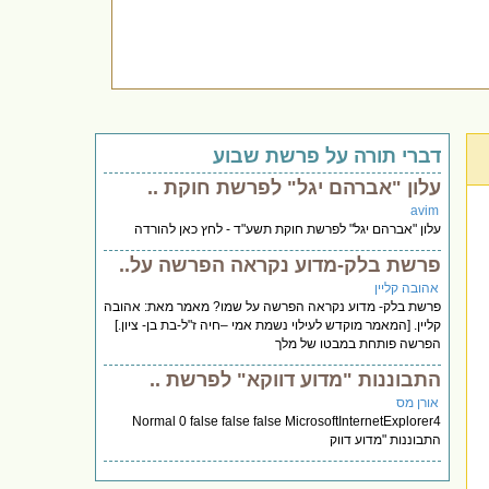
דברי תורה על פרשת שבוע
עלון "אברהם יגל" לפרשת חוקת ..
avim
עלון "אברהם יגל" לפרשת חוקת תשע"ד - לחץ כאן להורדה
פרשת בלק-מדוע נקראה הפרשה על..
אהובה קליין
פרשת בלק- מדוע נקראה הפרשה על שמו? מאמר מאת: אהובה
קליין. [המאמר מוקדש לעילוי נשמת אמי –חיה ז"ל-בת בן- ציון.]
הפרשה פותחת במבטו של מלך
התבוננות "מדוע דווקא" לפרשת ..
אורן מס
Normal 0 false false false MicrosoftInternetExplorer4
התבוננות "מדוע דווק