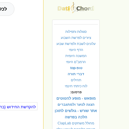
לכל
סגולות ותפילות
ציורים לפרשת השבוע
עלונים לשבת ולפרשת שבוע
הדף היומי
המשנה היומית
הרמב"ם היומי
טופ-top
דברי תורה
תהילים
לוח כיתתי חינמי
פרסום:
מופאש - מופע להטוטים
הצגה לנוער ולמתגברים
להקדשת החידוש (בחינ
אתר שורש - גולשים לתוכן
הלכה בפרשה
מחולל משחקים ClapLab