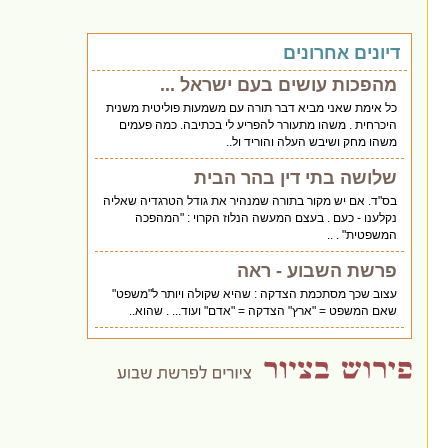
דיונים אחרונים
מהפכות עושים בעם ישראל ...
כל אימת שאני מביא דבר תורה עם משמעות פוליטית משנית
היכרחית . משהו מתעורר להפריע לי בכתיבה. כמה פעמים
משהו מחק ושיבש העלה והוריד ול..
שלושה בתי דין בהר הבית
בס"ד. אם יש מקור בתורה שמנהיר את גודל הטרגדיה שאליה
נקלענו - כעם . בעצם המעשה הנלוז הקרוי : "המהפכה
המשפטית" . ..
פרשת השבוע - ראה
עצוב שכך מסתכמת הצדקה : שהיא שקולה ויותר ל"משפט"
שאם המשפט = "ארץ" הצדקה = "אדם" ועוד... . שהוא..