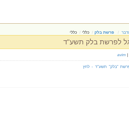
דבר
פרשת בלק
כללי
כללי
גל לפרשת בלק תשע"ד
avim
|
פרשת "בלק" תשע"ד - לחץ