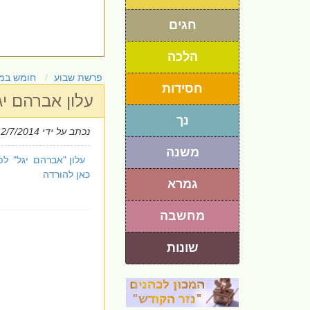
חגים
הלכה
פרשת שבוע
חומש במ
חסידות
עלון אברהם י
נך
נכתב על ידי
 2/7/2014
משנה
עלון "אברהם יגל" ל
כאן להורדה
גמרא
מחשבה
שונות