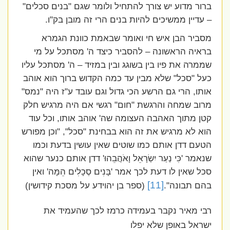
ברור מדוע יש צורך להתחיל ולומר שגם "בנים סכלים"
– עדיין ממשיכים להיות בנים הרי זה מובן בק"ו.
מסביר הבן איש חי ואומר שבאמת כוונת הגמרא
בראיה הראשונה – להסביר כיצד ה' מסתכל על מי
שממרה את פיו בין בשוגג ובין במזיד – ה' מסתכל עליו
כעל "סכל" שלא מבין עד כמה הקדוש ברוך הוא אוהב
אותו, הרי גם הרשע הכי גדול וגם עובד ע"ז היה "נמס"
מרוב שמחה והרגשת "חום" רגשי אם היה מרגיש חלק
קטן מתוך האהבה העצומה שה' אוהב אותו, וכל עוד
הוא לא מרגיש את זה הוא בבחינת "סכל", "וכן מפורש
הטעם דדן אותם כמו שוטים שאין עושין בדעת וכמו
שנאמר 'כִּי נַעַר יִשְׂרָאֵל וָאֹהֲבֵהוּ' דדן אותם כנער שהוא
סכל שאין לו דעת לכך אמר 'בָּנִים סְכָלִים הֵמָּה' ואין
[11]
בהם תבונה".
(ספר בן יהוידע על מסכת קידושין)
רבי מאיר נקבר בעמידה כרמז לכך שהעמיד את
ישראל באופן שלא יפלו