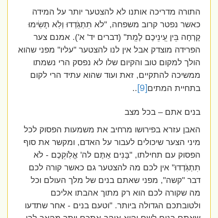
התורה מדריכה אותנו לא להצטער יותר על המידה
כאשר נפטר קרוב משפחה, "לֹא תִתְגֹּֽדְדוּ וְלֹֽא תָשִׂימוּ
קָרְחָה בֵּין עֵֽינֵיכֶם לָמֵֽת" (דברים יד' א'). אמנם צער
הפרידה מוצדק אבל אין לנו להצטער "עליו" מפני שהוא
הולך למקום טוב והקיום שלו לא נפסק הרי נשמתו
ממשיכה להתקיים, זאת ועוד שהוא עתיד הרי לקום
[9]
בתחיית המתים
..
בנים אתם – בכל מצב
האבן עזרא בפירושו מרחיב את משמעות הפסוק לכל
מיני הצער שיכולים לעבור על האדם, ומקשר את סוף
הפסוק עם תחילתו, "בָּנִים אַתֶּם לה' אֱלֹֽוקֵכֶם - לֹא
תִתְגֹּֽדְדוּ" אין לכם מה להצטער גם כאשר קורה לכם
דבר "קשה", מפני שאתם בנים של מלך העולם וכל
מה שקורה לכם הוא רק מתוך אהבתו אליכם
ולטובתכם הגדולה ביותר. "וטעם בנים - אחר שתדעו