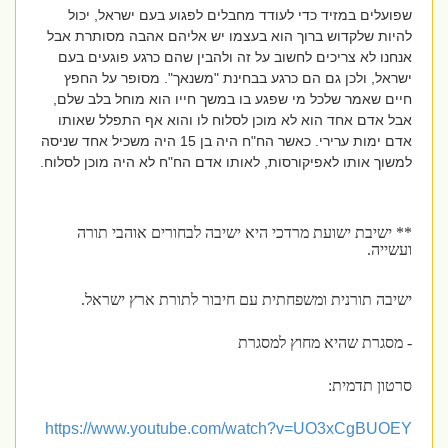
שפועלים במזיד כדי לעודד מחבלים לפגוע בעם ישראל, יכול
להיות שלקדוש ברוך הוא בעצמו יש אליהם אהבה מסותרת אבל
אנחנו לא צריכים לחשוב על זה ולהבין שהם כרגע פוגעים בעם
ישראל, ולכן גם הם כרגע בבחינת "משנאך". מסופר על החפץ
חיים שאמר שלכל מי שפגע בו במשך חייו הוא מוחל בלב שלם,
אבל אדם אחד הוא לא מוכן לסלוח לו והוא אף התפלל שאותו
אדם ימות ערירי. כאשר הח"ח היה בן 15 היה משכיל אחד שניסה
למשוך אותו לאפיקורסות, לאותו אדם הח"ח לא היה מוכן לסלוח.
** ישיבת ישועת מרדכי היא ישיבה לבחורים אוהבי תורה
ועשייה.
ישיבה תורנית ומשפחתית עם חיבור לתורת ארץ ישראל.
- מסגרת שהיא מחוץ למסגרת
סרטון תדמית:
https://www.youtube.com/watch?v=UO3xCgBUOEY