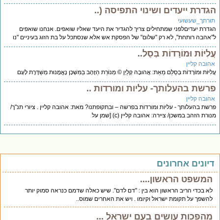
גדרת ייעדים ושינוי התפיסה (..
ורתך_שעשועי
דרת יעדיםלפני שמתחילים צריך להגדיר את היעד שאליו שואפים. אנחנו שואפים
אהבה רותחת", לא רק "שלום" של הפסקת אש אלא שנסתכל על בת הזוג בעיניים "נו
לִיּוֹת וּמוֹרָדוֹת בְּסֻל..
הובה קליין
ִיּוֹת וּמוֹרָדוֹת בְּסֻלַּם מֵאֵת: אֲהוּבָה קְלַיְן © מְנוֹרַת הַזָּהָב בַּמִּשְׁכָּן נֶאֱמָנוּת מְשַׁדֶּרֶת לָעָם
רשת בהעלותך- עליות ומורדות ..
הובה קליין
שת בהעלותך - עליות ומורדות בפרשה – ובתקופתנו? מאת: אהובה קליין . ציורי תנ"ך/
ורת הזהב במשכן/ ציירה: אהובה קליין (c) [שמן על
יונים אחרונים
המשפט הראשון....
לא בכדי הריב הראשון הוא בין : "דם לדם". שיש כאלה שדמם כנראה סמוק יותר
להשפך על תקומת ישראל וקיומו . ויש את האחרים שמוס..
מהפכות עושים בעם ישראל ...