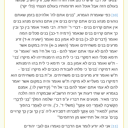
יצטער על דבר שיש לו מציאות וזורח הוא שם, ורק הערב שמשו
בעולם הזה אבל אוכל הוא תרומותיו בעולם הנצחי (כלי יקר)
כפי שאמרת הגמרא, "בנים אתם לה' אלהיכם בזמן שאתם
[10]
נוהגים מנהג בנים אתם קרוים בנים אין אתם נוהגים מנהג בנים
אין אתם קרוים בנים - דברי ר' יהודה. רבי מאיר אומר בין כך ובין
כך אתם קרוים בנים שנאמר {ירמיה ד-כב} בנים סכלים המה
ואומר {דברים לב-כ} בנים לא אמון בם ואומר {ישעיה א-ד} זרע
מרעים בנים משחיתים ואומר {הושע ב-א} והיה במקום אשר
יאמר להם לא עמי אתם יאמר להם - בני אל חי! מאי 'ואומר' וכי
תימא סכלי הוא דמקרי בני כי לית בהו הימנותייהו לא מיקרו 'בני'
- ת"ש ואומר בנים לא אמון בם. וכי תימא כי לית בהו הימנותא
הוא דמיקרו 'בנים' כי פלחו לעבודת כוכבים לא מיקרו 'בנים' -
ת"ש ואומר זרע מרעים בנים משחיתים. וכ"ת בנים משחיתים הוא
דמיקרו בני מעלייא לא מיקרו ת"ש ואומר והיה במקום אשר יאמר
להם לא עמי אתם יאמר להם בני אל חי" (קידושין לו:), אמנם
בגמרא יש שתי דעות אך הוכיח הרשב"א שבמקרה הזה הלכה
כרבי מאיר. מטעים את דבריו ע"פ דברי שלמה המלך "בְּנִי לִדְבָרַי
הַקְשִׁיבָה לַאֲמָרַי הַט אָזְנֶךָ" (משלי ד', כ'), והיינו לַאֲמָרַי בהפוך
אתוון 'למאיר' הַט אָזְנֶךָ לסברתו דסבירא ליה 'בֵּין כָּךְ וּבֵין כָּךְ קְרוּיִים
בָּנִים' ובזה אל תתייאש מן הרחמים!"
אני לא יודע לומר אם הדברים נאמרו גם לגבי יהודים
[11]