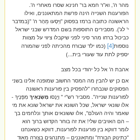
מהר ה', וא"ר חמא בר' חנינא שסרו מאחרי ה'.
הפורענות השנייה הינה פרשת המתאוננים, ואילו
הראשונה כתובה ברמז בפסוק "וַיִּסְעוּ מֵהַר ה' "(במדבר
י' לג'). מסבירים התוספות בשם המדרש שבני ישראל
כביכול ברחו מהר סיני לפני שיקבלו ציווי על מצוות
[4]
נוספות
(כמו ילד שבורח מהכיתה לפני שהמורה
יספיק לתת עוד שעורי בית...)
אהבת ה' אל כל יהודי בכל מצב
אם כן יש להבין מה המסר החשוב שמופנה אלינו בשני
הפסוקים שנבחרו "להפסיק בין פורענות ראשונה
לפורענות שנייה". מסביר רש"י " וְיָנֻסוּ
מְשַׂנְאֶיךָ
מִפָּנֶיךָ -
אלו שונאי ישראל, שכל השונא את ישראל שונא את מי
שאמר והיה העולם", אלו ששונאים אותך ונלחמים בך
– הם האויבים שלי! את זה בוחר הקדוש ברוך הוא
לומר דווקא בין פורענות לפורענות, דווקא כשאנחנו
"כתינוק הבורח" ומתאוננים – מתנהגים בצורה מאוד