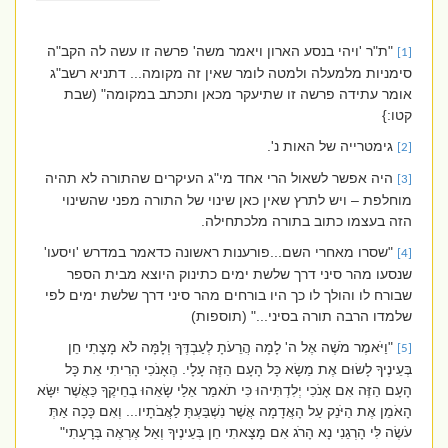
"ת"ר 'ויהי בנסע הארון ויאמר משה' פרשה זו עשה לה הקב"ה
[1]
סימניות מלמעלה ולמטה לומר שאין זה מקומה... דתניא רשב"ג
אומר עתידה פרשה זו שתיעקר מכאן ותכתב במקומה" (שבת
קטו:}
גימטרייה של האות נ'.
[2]
היה אפשר לשאול הרי אחד מי"ג העיקרים שהתורה לא תהיה
[3]
מוחלפת – ויש לתרץ שאין כאן שינוי של התורה מפני שהשינוי
הזה בעצמו כתוב בתורה מלכתחילה.
"שסרו מאחרי השם...פורענות ראשונה כדאמר במדרש 'ויסעו'
[4]
שנסעו מהר סיני דרך שלשת ימים כתינוק היוצא מבית הספר
שבורח לו והולך לו כך היו בורחים מהר סיני דרך שלשת ימים לפי
שלמדו הרבה תורה בסיני..." (תוספות)
"וַיֹּאמֶר מֹשֶׁה אֶל ה' לָמָה הֲרֵעֹתָ לְעַבְדֶּךָ וְלָמָּה לֹא מָצָתִי חֵן
[5]
בְּעֵינֶיךָ לָשׂוּם אֶת מַשָׂא כָּל הָעָם הַזֶּה עָלָי. הֶאָנֹכִי הָרִיתִי אֵת כָּל
הָעָם הַזֶּה אִם אָנֹכִי יְלִדְתִּיהוּ כִּי תֹאמַר אֵלַי שָׂאֵהוּ בְחֵיקֶךָ כַּאֲשֶׁר יִשָּׂא
הָאֹמֵן אֶת הַיֹּנֵק עַל הָאֲדָמָה אֲשֶׁר נִשְׁבַּעְתָּ לַאֲבֹתָיו... וְאִם כָּכָה אַתְּ
עֹשֶׂה לִּי הָרְגֵנִי נָא הָרֹג אִם מָצָאתִי חֵן בְּעֵינֶיךָ וְאַל אֶרְאֶה בְּרָעָתִי"