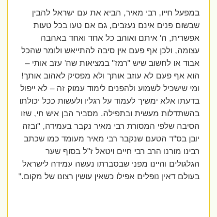
במפעל חייו, רבי מאיר, הביא את עם ישראל להבין
שבשום פנים אינם נעזבים, גם אם טעו בכל טעות
אפשרית, ה' איתם ואוהב כל אחד ואחד באהבה
עצומה, ולכן אף פעם אין סיבה להתייאש ולומר שהכל
אבוד או לחשוב שיש "רמז" במציאות שה' עזב אותי –
הוא אף פעם לא עוזב אותך ולא מפסיק לאהוב אותך!
ומי שישכיל לשמוע ולהפנים לימוד עמוק זה – לא ייפול
בדעתו אלא ימשיך לעמוד על רגליו ולעשות ככל יכולתו
בהשתדלות מעשית ובתפילה. מסביר הבן איש חי, שזו
הסיבה שלפי המסורת רבי מאיר נקבר בעמידה, "ובזה
יובן בס"ד הטעם שנקבר רבי מאיר מעומד כמו שכתב
רבינו מורנו הרב רבי חיים ויטאל ז"ל בסוף שער
הגלגולים והיינו מפני שבסברתו נעשה עמידה לישראל
בעולם דאין נופלים אפילו כשאין עושין רצונו של מקום."