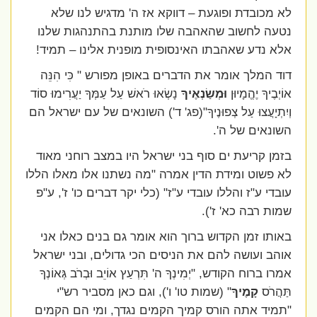
לא מכובדת ופוגעת – דווקא אז ה' מדגיש לנו שלא
נטעה לחשוב שהאהבה שלו מותנת בהתנהגות שלנו
אלא נדע שאהבתו האינסופית מופנית אלינו – תמיד!
דוד המלך אומר את הדברים באופן מפורש " כִּי הִנֵּה
אוֹיְבֶיךָ יֶהֱמָיוּן
וּמְשַׂנְאֶיךָ
נָשְׂאוּ רֹאשׁ עַל עַמְּךָ יַעֲרִימוּ סוֹד
וְיִתְיָעֲצוּ עַל צְפוּנֶיךָ"(פג' ד') השונאים של עם ישראל הם
השונאים של ה'.
בזמן קריעת ים סוף בני ישראל היו במצב רוחני מאוד
לא פשוט ומידת הדין אמרה "מה נשתנו אלו מאלו הללו
עובדי ע"ז והללו עובדי ע"ז" (כלי יקר דברים כו' ז', ע"פ
שמות רבה כא' ז').
באותו זמן הקדוש ברוך הוא אומר גם בנים כאלו אני
אוהב ועושה להם את הניסים הכי גדולים, ובני ישראל
אמרו ברוח הקודש, "יְמִינְךָ ה' תִּרְעַץ אוֹיֵב וּבְרֹב גְּאוֹנְךָ
תַּהֲרֹס
קָמֶיךָ
" (שמות טו' ו'), וגם כאן מסביר רש"י
"תמיד אתה הורס קמיך הקמים נגדך, ומי הם הקמים