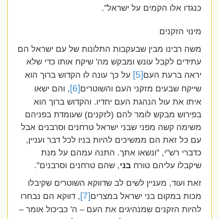
כנגדו אלו הקמים על ישראל".
מינוי הזקנים
משה רבינו מבין שבעקבות התלונות של עם ישראל הם
עתידים לקבל עונש ומבקש מה' שיקח אותו כדי שלא
[5]
יראה ברעת העם
על כך עונה לו הקדוש ברוך הוא
[6]
שייקח שבעים מזקני העם והשוטרים
, והם ישאו
איתו את עול הנהגת העם יחדיו. והקדוש ברוך הוא
בפירוש מבקש לומר להם (לזקנים) שעומדת בפניהם
משימה קשה מפני שבני ישראל טרחנים וסרבנים אבל
עם כל זאת הם ממשיכים להיות בניו לכל דבר ועניין,
כדברי רש"י, "ונשאו אתך. התנה עמהם על מנת
שיקבלו עליהם טורח
בני
, שהם טרחנים וסרבנים".
זאת ועוד, מעניין לשים לב שדווקא השוטרים שקיבלו
[7]
מכות במקום בני ישראל במצרים
, דווקא הם נבחרו
להיות הזקנים שמנהיגים את העם – ה' כביכול אומר –