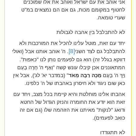
אני אוהב את עם ישראל ואוהב את אלו שמוכנים
לחטוף במקומם מכות, גם אם הם נמצאים במ"ט
שערי טומאה.
לא להתבלבל בין אהבה לגבולות
יחד עם זאת, מוטל עלינו להכיל את המורכבות ולא
[8]
להתבלבל גם לצד השני
. ה' אוהב אותנו אבל (ואולי
דווקא בגלל זה) הוא גם לפעמים נותן לנו "כאפות".
המתאוננים אכן קיבלו עונש קשה "וְאַף ה' חָרָה בָעָם
וַיַּךְ ה' בָּעָם
מַכָּה רַבָּה מְאֹד
" (במדבר יא' לג'), אבל אין
כאן שום ניגוד ולא חיסרון באהבתו של ה' כלפינו.
אהבתו אלינו מוחלטת והיא קיימת בכל מצב, ויחד עם
זאת הוא יודע את החומרה והנזק הגדול של החטא
ודואג "לנקות" מאיתנו את הזוהמה שלו (גם אם זה
כואב לפעמים).
לא תתגודדו