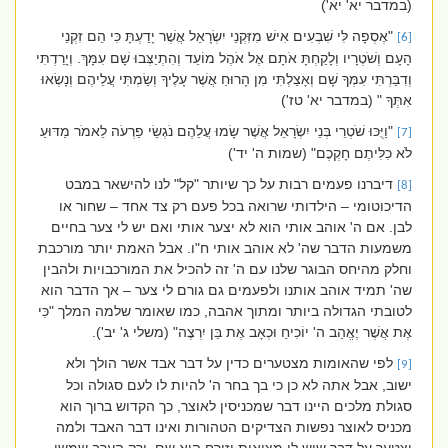
(במדבר יא' יא')
"אֶסְפָה לִּי שִׁבְעִים אִישׁ מִזִּקְנֵי יִשְׂרָאֵל אֲשֶׁר יָדַעְתָּ כִּי הֵם זִקְנֵי
[6]
הָעָם וְשֹׁטְרָיו וְלָקַחְתָּ אֹתָם אֶל אֹהֶל מוֹעֵד וְהִתְיַצְּבוּ שָׁם עִמָּךְ. וְיָרַדְתִּי
וְדִבַּרְתִּי עִמְּךָ שָׁם וְאָצַלְתִּי מִן הָרוּחַ אֲשֶׁר עָלֶיךָ וְשַׂמְתִּי עֲלֵיהֶם וְנָשְׂאוּ
אִתְּךָ " (במדבר יא' טז')
"וַיֻּכּוּ שֹׁטְרֵי בְּנֵי יִשְׂרָאֵל אֲשֶׁר שָׂמוּ עֲלֵהֶם נֹגְשֵׂי פַרְעֹה לֵאמֹר מַדּוּעַ
[7]
לֹא כִלִּיתֶם חָקְכֶם" (שמות ה' יד')
דיברנו פעמים רבות על כך שיותר "קל" לנו להישאר במבט
[8]
הדיכוטומי – הילדותי שרואה בכל פעם רק צד אחד – שחור או
לבן. אם ה' אוהב אותי הוא לא יצער אותי ואם יש לי צער בחיים
משמעות הדבר שה' לא אוהב אותי ח"ו. אבל האמת יותר מורכבת
וחלק מהיחס הבוגר שלנו עם ה' זה להכיל את המורכבויות ולהבין
שה' תמיד אוהב אותנו ולפעמים גם גורם לי צער – אך הדבר הוא
לטובתי הגדולה ביותר ומתוך אהבה, כמו שאומר שלמה המלך "כִּי
אֶת אֲשֶׁר יֶאֱהַב ה' יוֹכִיחַ וּכְאָב אֶת בֵּן יִרְצֶה" (משלי ג' יב').
לפי שהאומות מצטערים כדין על דבר אבד אשר הולך ולא
[9]
ישוב, אבל אתה לא כן כי בך בחר ה' להיות לו לעם סגולה וכל
סגולת מלכים היינו דבר שמכניסין לאוצר, כך הקדוש ברוך הוא
מכניס לאוצר נפשות הצדיקים הטהורות ואינו דבר האבד ולמה