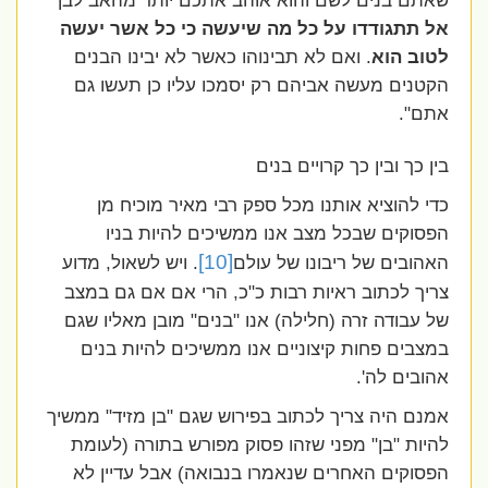
שאתם בנים לשם והוא אוהב אתכם יותר מהאב לבן
אל תתגודדו על כל מה שיעשה כי כל אשר יעשה
לטוב הוא
. ואם לא תבינוהו כאשר לא יבינו הבנים
הקטנים מעשה אביהם רק יסמכו עליו כן תעשו גם
אתם".
בין כך ובין כך קרויים בנים
כדי להוציא אותנו מכל ספק רבי מאיר מוכיח מן
הפסוקים שבכל מצב אנו ממשיכים להיות בניו
[10]
האהובים של ריבונו של עולם
. ויש לשאול, מדוע
צריך לכתוב ראיות רבות כ"כ, הרי אם אם גם במצב
של עבודה זרה (חלילה) אנו "בנים" מובן מאליו שגם
במצבים פחות קיצוניים אנו ממשיכים להיות בנים
אהובים לה'.
אמנם היה צריך לכתוב בפירוש שגם "בן מזיד" ממשיך
להיות "בן" מפני שזהו פסוק מפורש בתורה (לעומת
הפסוקים האחרים שנאמרו בנבואה) אבל עדיין לא