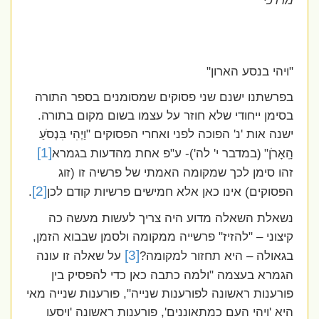
מרדכי**
"ויהי בנסע הארון"
בפרשתנו ישנם שני פסוקים שמסומנים בספר התורה
בסימן ייחודי שלא חוזר על עצמו בשום מקום בתורה.
ישנה אות 'נ' הפוכה לפני ואחרי הפסוקים "וַיְהִי בִּנְסֹעַ
[1]
הָֽאָרֹן"
(במדבר י' לה')- ע"פ אחת מהדעות בגמרא
זהו סימן לכך שמקומה האמתי של פרשיה זו (זוג
[2]
הפסוקים) אינו כאן אלא חמישים פרשיות קודם לכן
.
נשאלת השאלה מדוע היה צריך לעשות מעשה כה
קיצוני – "להזיז" פרשייה ממקומה ולסמן שבבוא הזמן,
[3]
בגאולה – היא תחזור למקומה?
על שאלה זו עונה
הגמרא בעצמה "ולמה כתבה כאן כדי להפסיק בין
פורענות ראשונה לפורענות שנייה", פורענות שנייה מאי
היא 'ויהי העם כמתאוננים', פורענות ראשונה 'ויסעו