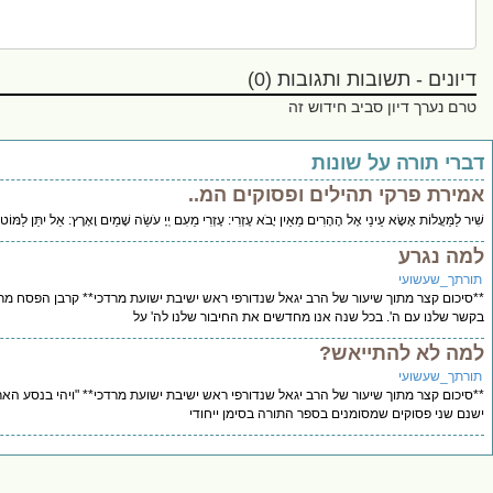
ובות ותגובות (0)
ן סביב חידוש זה
על שונות
י תהילים ופסוקים המ..
 עֵינַי אֶל הֶהָרִים מֵאַיִן יָבֹא עֶזְרִי: עֶזְרִי מֵעִם יְיָ עֹשֵׂה שָׁמַיִם וָאָרֶץ: אַל יִתֵּן לַמּוֹט רַגְלֶךָ אַל יָנ
ך שיעור של הרב יגאל שנדורפי ראש ישיבת ישועת מרדכי** קרבן הפסח מרכזי מאוד
. בכל שנה אנו מחדשים את החיבור שלנו לה' על
התייאש?
ך שיעור של הרב יגאל שנדורפי ראש ישיבת ישועת מרדכי** "ויהי בנסע הארון" בפרשתנו
 שמסומנים בספר התורה בסימן ייחודי