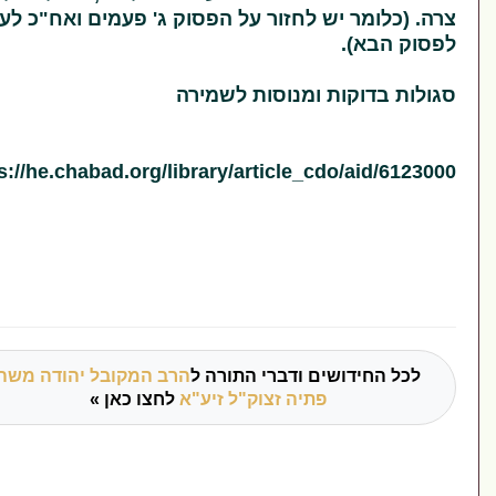
כלומר יש לחזור על הפסוק ג' פעמים ואח"כ לעבור
הבא).
 בדוקות ומנוסות לשמירה
https://he.chabad.org/library/article_cdo/aid/
 החידושים ודברי התורה ל
הרב המקובל יהודה משה
פתיה זצוק"ל זיע"א
לחצו כאן »