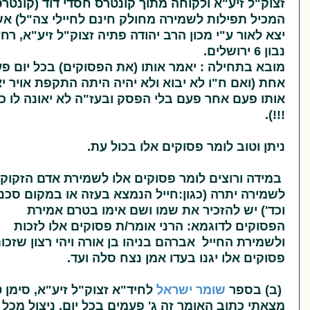
 זיע"א ולקוחה מתוך קונטרס חסדי דוד (קונטרס
תפילות לשמירה מחולק חינם לחיילי צה"ל) אשר
ר ע"י מכון הרב יהודה פתיה זצוק"ל זיע"א, רח'
תחילה : יאמר אותו (את הפסוקים) בכל יום פעם
אם ח"ו לא יבוא ולא יהיה היתה התקפת אויר יאמר
עם אחר פעם בלי הפסק ובעז"ה לא יאונה לו כל רע
וב לומר פסוקים אלו בכול עת.
ורוצים לומר פסוקים אלו לשמירת אדם הזקוק
 יתרה (כגון:חייל הנמצא בעזה או במקום סכנה
יש להזכיר את שמו ושם אימו בטרם אמירת
ם לדוגמא: הרני אומר/ת פסוקים אלו לזכות
 החייל אברהם בניהו בן אורה ויהי רצון שזכות
אלו יגנו בעדו אמן נצח סלה ועד.
ספר
שומר ישראל
לחיד"א זצוק"ל זיע"א, סימן ט:
כתוב
האומר זה ג'
פעמים בכל יום, ניצול מכל