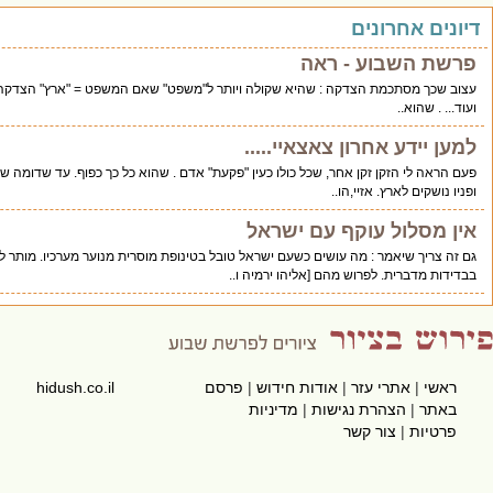
ונים
וע - ראה
מת הצדקה : שהיא שקולה ויותר ל"משפט" שאם המשפט = "ארץ" הצדקה = "אדם"
אחרון צאצאיי.....
קן זקן אחר, שכל כולו כעין "פקעת" אדם . שהוא כל כך כפוף. עד שדומה שעוד מעט
ץ. אזיי,הו..
 עוקף עם ישראל
מר : מה עושים כשעם ישראל טובל בטינופת מוסרית מנוער מערכיו. מותר להתאבל
. לפרוש מהם [אליהו ירמיה ו..
רי עזר
|
אודות חידוש
|
פרסם
hidush.co.il
הרת נגישות
|
מדיניות
צור קשר