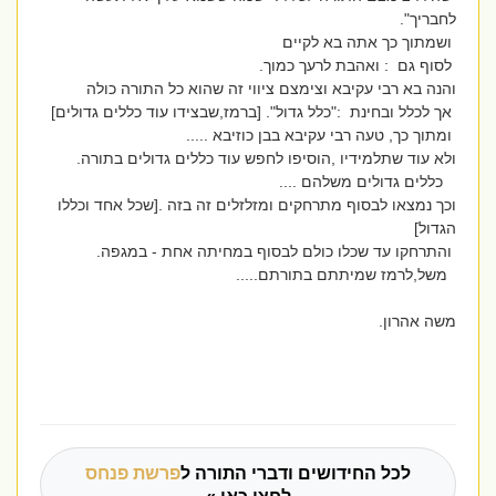
לחבריך".
ושמתוך כך אתה בא לקיים
לסוף גם : ואהבת לרעך כמוך.
והנה בא רבי עקיבא וצימצם ציווי זה שהוא כל התורה כולה
אך לכלל ובחינת :"כלל גדול". [ברמז,שבצידו עוד כללים גדולים]
ומתוך כך, טעה רבי עקיבא בבן כוזיבא .....
ולא עוד שתלמידיו ,הוסיפו לחפש עוד כללים גדולים בתורה.
כללים גדולים משלהם ....
וכך נמצאו לבסוף מתרחקים ומזלזלים זה בזה .[שכל אחד וכללו
הגדול]
והתרחקו עד שכלו כולם לבסוף במחיתה אחת - במגפה.
משל,לרמז שמיתתם בתורתם.....
משה אהרון.
לכל החידושים ודברי התורה ל
פרשת פנחס