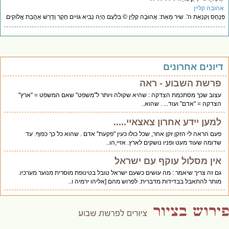
אהובה קליין
פִּנְחָס וְקִנְאַת ה'. שיר מֵאֵת: אֲהוּבָה קְלַיְן © בִּלְעָם הָיָה נְבִיא גּוֹיִים חָקַר וְדָרַשׁ אַהֲבַת אֱלוֹקִים
דיונים אחרונים
פרשת השבוע - ראה
עצוב שכך מסתכמת הצדקה : שהיא שקולה ויותר ל"משפט" שאם המשפט = "ארץ"
הצדקה = "אדם" ועוד... . שהוא..
למען יידע אחרון צאצאיי.....
פעם הראה לי הזקן זקן אחר, שכל כולו כעין "פקעת" אדם . שהוא כל כך כפוף. עד
שדומה שעוד מעט ופניו נושקים לארץ. אזיי,הו..
אין מסלול עוקף עם ישראל
גם זה צריך שיאמר : מה עושים כשעם ישראל טובל בטינופת מוסרית מנוער מערכיו.
מותר להתאבל בבדידות מדברית. לפרוש מהם [אליהו ירמיה ו..