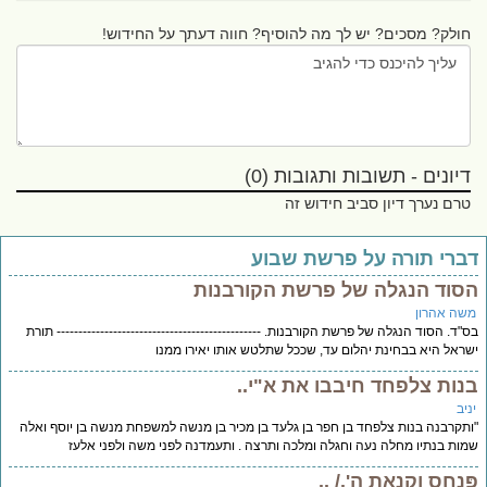
חולק? מסכים? יש לך מה להוסיף? חווה דעתך על החידוש!
דיונים - תשובות ותגובות (0)
טרם נערך דיון סביב חידוש זה
דברי תורה על פרשת שבוע
הסוד הנגלה של פרשת הקורבנות
משה אהרון
בס"ד. הסוד הנגלה של פרשת הקורבנות. ----------------------------------------------- תורת
ישראל היא בבחינת יהלום עד, שככל שתלטש אותו יאירו ממנו
בנות צלפחד חיבבו את א"י..
יניב
"ותקרבנה בנות צלפחד בן חפר בן גלעד בן מכיר בן מנשה למשפחת מנשה בן יוסף ואלה
שמות בנתיו מחלה נעה וחגלה ומלכה ותרצה . ותעמדנה לפני משה ולפני אלעז
פִּנְחָס וְקִנְאַת ה'./ ..