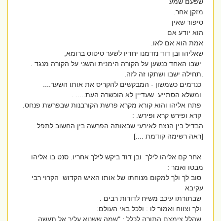
שפעם שמע
מזקן אחר.
סיפור שאין
הוא יודע אם
אמת הוא אם לאו.
שאליהו ובן דוד נזדמנו יחדיו לשער טיטוס ברומא,
ישבו האחד כנשען על הקורה הימנית והשני על הקורה מנגד .
.תחילה ישבו ושתקו זה לזה.
כנדמים כשמשון - המבקשים להקריס את אותו השער....
ומשלא הסתייע שעדיין לא הוכשרה העת..... .
פתח אליהו והוא קורא מקרא פרשת הקורבנות שבפרשת פנחס.
קרא ופירש קרא ופירש. :
הבדיל בין הנצח לאירעי שבאותה הפרשה בין החשוב לתפל
[ראה רשימה קודמת ....]
אחר קם אליהו לילך ובן דוד ביקש לילך אחריו. סנט בו אליהו
מבטו ואמר :
סוב לך ולך למקום מנוחתו של אותו האיש הקדוש הקרוי רבי
עקיבא
שבתורתו עיכב משיח לדורות רבים .
ולך וצווח ואמור לו : ולכל באי העולם:
שהלל צימצם התורה לכלל : "שמה ששנוא עליך אל תעשה