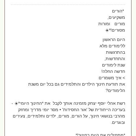
*הורים
משקיעים,
מורים ומורות
מסורים!*☀️
היום הראשון
ללימודים מלא
בהתרגשות
והתחדשות,
שנת לימודים
חדשה החלה!
> איך משמרים
את תודעת חינוך הילדים והתלמידים גם בכל יום משנת
הלימודים?
רשת אהלי יוסף יצחק מזמינה אותך לקבל את *החינוך היומי*☀️ -
בעריכה הייחודית של 'אור החסידות' • מסר יומי מדריך ומחזק
מהרבי בנושאי חינוך, על הורים, מורים, ילדים ותלמידים, צעירים
ובוגרים.
*מתחילים את היום בחינוך!*