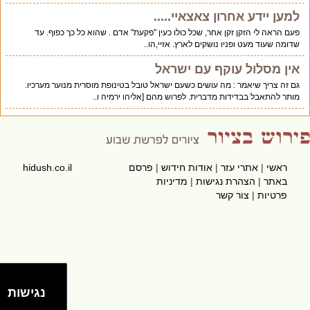
למען יידע אחרון צאצאיי.....
פעם הראה לי הזקן זקן אחר, שכל כולו כעין "פקעת" אדם . שהוא כל כך כפוף. עד
שדומה שעוד מעט ופניו נושקים לארץ. אזיי,הו..
אין מסלול עוקף עם ישראל
גם זה צריך שיאמר : מה עושים כשעם ישראל טובל בטינופת מוסרית מנוער מערכיו.
מותר להתאבל בבדידות מדברית. לפרוש מהם [אליהו ירמיה ו..
ראשי
|
אתרי עזר
|
אודות חידוש
|
פרסם
hidush.co.il
באתר
|
הצהרת נגישות
|
מדיניות
פרטיות
|
צור קשר
נגישות