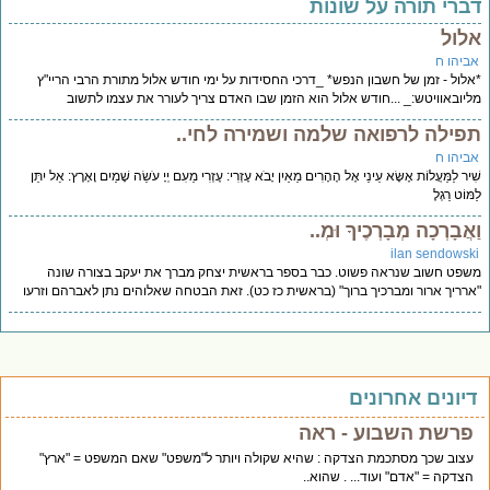
ברי תורה על שונות
לול
ביהו ח
לול - זמן של חשבון הנפש* _דרכי החסידות על ימי חודש אלול מתורת הרבי הריי"ץ
יובאוויטש:_ ...חודש אלול הוא הזמן שבו האדם צריך לעורר את עצמו לתשוב
פילה לרפואה שלמה ושמירה לחי..
ביהו ח
יר לַמַּעֲלוֹת אֶשָּׂא עֵינַי אֶל הֶהָרִים מֵאַיִן יָבֹא עֶזְרִי: עֶזְרִי מֵעִם יְיָ עֹשֵׂה שָׁמַיִם וָאָרֶץ: אַל יִתֵּן
ּוֹט רַגְלֶ
אֲבָרְכָה מְבָרְכֶיךָ וּמְ..
ilan sendowsk
פט חשוב שנראה פשוט. כבר בספר בראשית יצחק מברך את יעקב בצורה שונה
רריך ארור ומברכיך ברוך" (בראשית כז כט). זאת הבטחה שאלוהים נתן לאברהם וזרעו
יונים אחרונים
פרשת השבוע - ראה
עצוב שכך מסתכמת הצדקה : שהיא שקולה ויותר ל"משפט" שאם המשפט = "ארץ"
הצדקה = "אדם" ועוד... . שהוא..