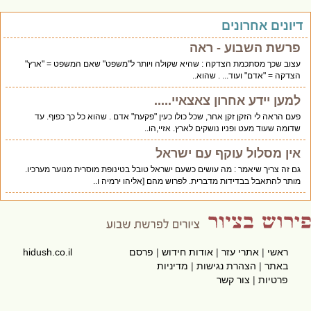
יונים אחרונים
פרשת השבוע - ראה
עצוב שכך מסתכמת הצדקה : שהיא שקולה ויותר ל"משפט" שאם המשפט = "ארץ"
הצדקה = "אדם" ועוד... . שהוא..
למען יידע אחרון צאצאיי.....
פעם הראה לי הזקן זקן אחר, שכל כולו כעין "פקעת" אדם . שהוא כל כך כפוף. עד
שדומה שעוד מעט ופניו נושקים לארץ. אזיי,הו..
אין מסלול עוקף עם ישראל
גם זה צריך שיאמר : מה עושים כשעם ישראל טובל בטינופת מוסרית מנוער מערכיו.
מותר להתאבל בבדידות מדברית. לפרוש מהם [אליהו ירמיה ו..
ראשי
|
אתרי עזר
|
אודות חידוש
|
פרסם
hidush.co.il
באתר
|
הצהרת נגישות
|
מדיניות
פרטיות
|
צור קשר