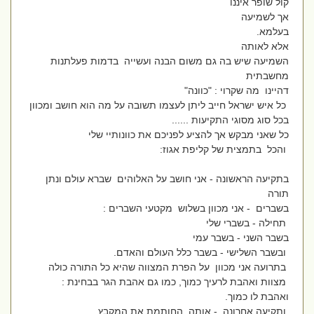
קול שופר איננו
אך לשמיעה
בעלמא.
אלא לאותה
השמיעה שיש בה גם משום הבנה ועשייה בדמות פעלתנות
מחשבתית
דהיינו מה שקרוי : "כוונה"
כל איש ישראל חייב ליתן לעצמו תשובה על מה הוא חושב ומכוון
בכל סוג מסוגי התקיעות ......
כל שאני מבקש אך להציע לפניכם את כוונותיי שלי
והכל בתמצית של קליפת אגוז:
בתקיעה הראשונה - אני חושב על האלוהים שברא עולם ונתן
תורה
בשברים - אני מכוון בשלוש מקטעי השברים :
תחילה - בשברי שלי
בשבר השני - בשבר עמי
ובשבר השלישי - בשבר כלל העולם והאדם.
בתרועה אני מכוון על הפרת המצווה שהיא כל התורה כולה
מצוות ואהבת לרעיך כמוך, כמו גם אהבת הגר בבחינת :
ואהבת לו כמוך.
ותקיעה אחרונה. - אותה החותמת את המקבץ .