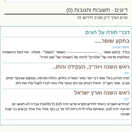
דיונים - תשובות ותגובות (0)
טרם נערך דיון סביב חידוש זה
ברי תורה על חגים
תקע שופר.....
שה אהרון
"ד. בתקע שופר ..... -------------------------- השופר :"משפר" - מעלה : את רמת ההשגחה
לוקית מרמה של "אלוהים" לרמה של השגחה של "שם הוויה".
אש השנה ויוה"כ, העקידה והתו..
יב
סיני מהיכן בא? אמר רבי יוסי: מהר המוריה נתלש, כחלה מעיסה, ממקום שנעקד יצחק
ינו. אמר הקב"ה: הואיל ויצחק אביהם נעקד עליו נאה לבניו לקבל עליו את התו
אש השנה וארץ ישראל
יב
בחדש השביעי באחד לחדש מקרא קדש יהיה לכם כל מלאכת עבדה לא תעשו יום
ועה יהיה לכם. ועשיתם עלה לריח ניחח לה' פר בן בקר אחד איל אחד כבשים בני שנה
בעה