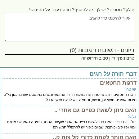
חולק? מסכים? יש לך מה להוסיף? חווה דעתך על החידוש!
דיונים - תשובות ותגובות (0)
טרם נערך דיון סביב חידוש זה
ברי תורה על חגים
רגות החטאים
י טחן
גות החטאים: הרב שי טחן הנה בשעת הוידוי אנו משתמשים במושגים שונים, כגון בי״ג
דות אומרים נושא עון, ופשע, וחטאה. ויש לדעת שיש הבדל
אם ניתן לשאת כפיים גם אחרי ..
ל גל
''ד יום כיפור: האם ניתן לשאת כפיים גם אחרי שקיעת החמה פתיחה הגמרא במסכת
מא (פז ע''ב) כותבת, שביום כיפור יש להתפלל חמש תפ
אם מותר לקחת כדורי קל צום ק..