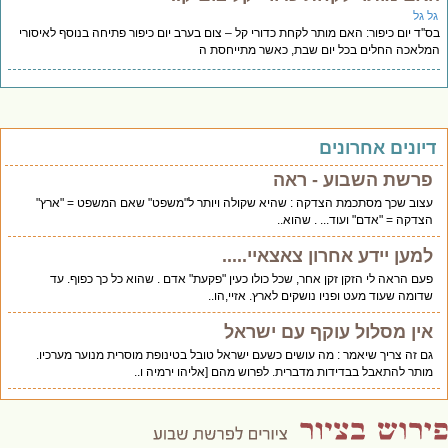
ל גל
''ד יום כיפור: האם מותר לקחת כדורי קל – צום בערב יום כיפור פתיחה בנוסף לאיסורי
לאכה החלים בכל יום שבת, כאשר מתייחסת ה
יונים אחרונים
פרשת השבוע - ראה
עצוב שכך מסתכמת הצדקה : שהיא שקולה ויותר ל"משפט" שאם המשפט = "ארץ"
הצדקה = "אדם" ועוד... . שהוא..
למען יידע אחרון צאצאיי.....
פעם הראה לי הזקן זקן אחר, שכל כולו כעין "פקעת" אדם . שהוא כל כך כפוף. עד
שדומה שעוד מעט ופניו נושקים לארץ. אזיי,הו..
אין מסלול עוקף עם ישראל
גם זה צריך שיאמר : מה עושים כשעם ישראל טובל בטינופת מוסרית מנוער מערכיו.
מותר להתאבל בבדידות מדברית. לפרוש מהם [אליהו ירמיה ו..