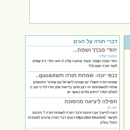
דברי תורה על חגים
יְהוּדִי מְבֹרָךְ וְשָׂמֵחַ...
אהובה קליין
יְהוּדִי מְבֹרָךְ וְשָׂמֵחַ. מֵאֵת: אֲהוּבָה קְלַייְן © הוּא יְהוּדִי יְרֵא שָׁמַיִם
לוֹמֵד תּוֹרָה יוֹמָם וְלַיִל
כנפי יונה- שמחת תורה תשפ&quo..
שמחת תורה תשפ"ו יום שמחה לישראל עם שחרור החטופים
שחזרו למשפחתם יהי רצון מתוך בריאות אמן הודו לה' כי טוב כי
לעולם חסדו *ניסים גלויים כאשר יש
תפילה ליציאה מהסוכה
חגי 12
רוצה להיערך עם רעיונות ודברי תורה לשמחת תורה ? היכנסו
לקישור https://did.li/kummC רוצים דברי תורה ערוכים לסעודות
החג? בגליון