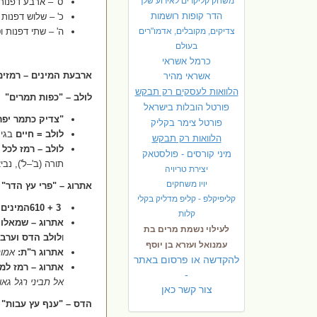
משחק קליקרים לאירוע שלך
ס' – ארבע דפנות
הדר קופות רושמות
כ' – שלוש דפנות
צדיקים, מקובלים, אדמו"רים
ה' – שתי דפנות 
בעולם
כרמל אשראי
ארבעת המינים – רמזים 
אשראי מהיר
הלוואות לעסקים רק תבקש
לולב – "כפות תמרים
"
פורטל הובלות בישראל
"
צדיק כתמר יפר
פ
ורטל צימר בקליק
לולב = חיים
בגי
הלוואות רק תבקש
לולב – רמז לכל
מיני קורסים - פולסטאק
תורה (ב'–ל'), נביא
יצירת טריויה
יויו משחקים
אתרוג – "פרי עץ הדר
"
קליפיקלפ - קליפ מדליק בקלי
610 + 3
המינים = 
קלות
אתרוג – שמאלו
לעילוי נשמת מרים בת
ו
לולב הדס וערבה
עמנואל ועזרא בן יוסף
אתרוג ר"ת
:
אמונ
להקדשה או פרסום באתר
אתרוג – רמז למ
-
אל תביני רגל גאוו
צור קשר כאן
הדס – "ענף עץ עבות
"