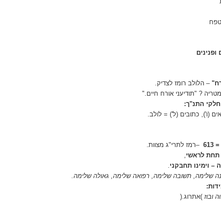
וטפח
ופנינים
ח
"
–
הלולב רומז לצדיק
.
מטריה
?
"תודיעני אורח חיים
".
 חלקי התנ"ך
:
ים (ו'), כתובים (ל') = לולב
.
613
–
רמז לתרי"ג מצוות
.
 תחת לראשי
,
 – וימינו תחבקני
.
ה שלימה, תשובה שלימה, רפואה שלימה, גאולה שלימה
.
ידות
:
ה ובוז
(
אתרוג
).