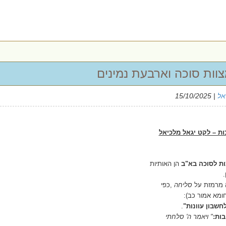
וות סוכה וארבעת נמינים
אל
| 15/10/2025
ות – לקט יגאל מלכיאל
ת לסוכה בא"ב
הן האותיות
.
 מרמזת על
סליחה
,
כפי
ומא אמור כב)
:
חשבון עוונות
"
.
בות
:
"
ויאמר ה' סלחתי