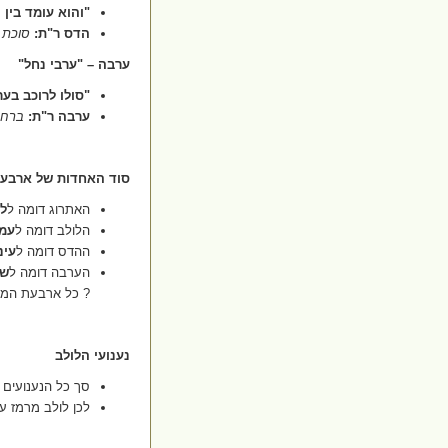
"
והוא עומד בין
הדס ר"ת
:
סוכת 
ערבה – "ערבי נחל
"
"
סולו לרוכב בער
ערבה ר"ת
:
ברחמ
סוד האחדות של ארבעת
האתרוג דומה ל
ל
הלולב דומה ל
עמ
ההדס דומה ל
עינ
הערבה דומה ל
שפ
?
כל ארבעת המינ
נענועי הלולב
סך כל הנענועים
)
לכן לולב מרמז ע