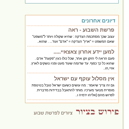
דיונים אחרונים
פרשת השבוע - ראה
עצוב שכך מסתכמת הצדקה : שהיא שקולה ויותר ל"משפט"
שאם המשפט = "ארץ" הצדקה = "אדם" ועוד... . שהוא..
למען יידע אחרון צאצאיי.....
פעם הראה לי הזקן זקן אחר, שכל כולו כעין "פקעת" אדם .
שהוא כל כך כפוף. עד שדומה שעוד מעט ופניו נושקים לארץ.
אזיי,הו..
אין מסלול עוקף עם ישראל
גם זה צריך שיאמר : מה עושים כשעם ישראל טובל בטינופת
מוסרית מנוער מערכיו. מותר להתאבל בבדידות מדברית.
לפרוש מהם [אליהו ירמיה ו..