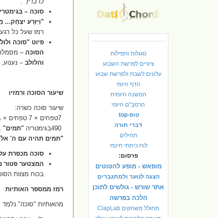
כדבריך
"
.
סוכה – בגימטרי
"
וַיִּזְרַע יִצְחָק... 
רמז שעל כל רגע 
פיוט "סוכה ולול
הסוכה
– מסמלת 
סגולות ותפילות
והלולב
– נענוע,
ציורים לפרשת השבוע
עלונים לשבת ולפרשת שבוע
הדף היומי
שיעור הסוכה ורמזיו
המשנה היומית
הרמב"ם היומי
שיעור סוכה כשרה
:
טופ-top
7
טפחים × 7 טפחים × גובה 10 טפחים = 490
דברי תורה
490
בגימטריה
"
תמים
"
,
תהילים
"
תמים תהיה עם ה' אלו
לוח כיתתי חינמי
סוכה מכפרת על 
פרסום:
המצטער פטור מ
מופאש - מופע להטוטים
בכוח מצוות הסוכ
הצגה לנוער ולמתגברים
אתר שורש - גולשים לתוכן
רמז ממספר האותיות
הלכה בפרשה
מהאותיות "סוכה" נלמד 
מחולל משחקים ClapLab