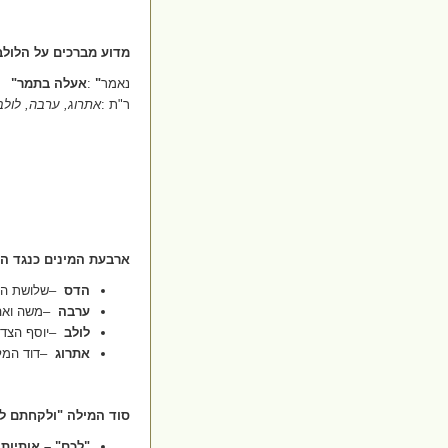
מדוע מברכים על הלולב
נאמר
"
:
אעלה בתמר
"
ר"ת
:
אתרוג, ערבה, לולב
ארבעת המינים כנגד הד
הדס
–
שלושת ה
ערבה
–
משה ואה
לולב
–
יוסף הצדי
אתרוג
–
דוד המל
סוד המילה "ולקחתם ל
"
לכם" – אותיות