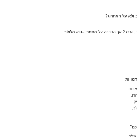
 ולא על האתרוג
?
, הדס
?
אך הברכה על
התמר
–
הוא
הלולב
.
מויות
אבות
.
רן
.
ק
.
ך
.
כם
"
 מלך
,