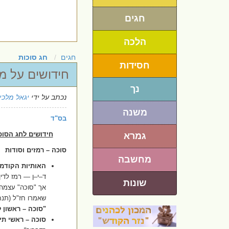
חגים
הלכה
חגים
חג סוכות
חסידות
חידושים על מצ
נך
נכתב על ידי
יגאל מלכי
משנה
בס"ד
חידושים לחג הסוכ
גמרא
סוכה – רמזים וסודות
מחשבה
האותיות הקודמו
ד–י–ן — רמז לדין
שונות
אך "סוכה" עצמה
שאמרו חז"ל (תנח
"
סוכה – ראשון ל
סוכה – ראשי תי