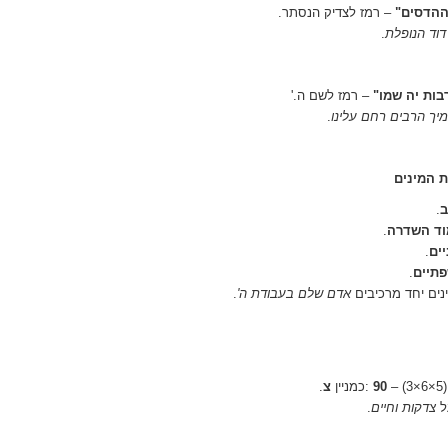
 ההדסים
"
–
רמז לצדיק הנסתר
.
דוד הנופלת
.
בות יה שמו
"
–
רמז לשם ה
'.
יך הרבים רחם עלינו
.
 המינים
ב
.
וד השדרה
.
יים
.
תיים
.
ים יחד מרכיבים
אדם שלם בעבודת ה
'
.
– (3×6×5
90
:
כמניין
צ
.
ל
צדקות וחיים
.