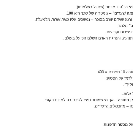
ה
:
הוי"ה + אדנות (שם ה' בשלמותו)
.
מֵאָה שְׁעָרִים
"
–
גימטריה של
סכך
היא
100
,
ורגע שאדם יושב בסוכה – נמשכים עליו
מאה אורות
מלמעלה
.
ב
"
מלמד
:
יציבות וקביעות
,
 תנועה, והנהגת האדם השלם הפועל בעולם
.
לרמז על הפסוק
:
קיך
"
.
גלות
.
ן הסוכה
–
אך מי שמוסר נפשו לשבת בה למרות הקושי
,
ה
–
מתבטלים הייסורים
.
על
מספר הדפנות
: