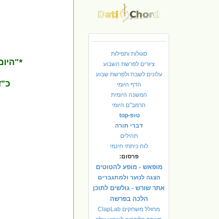
סגולות ותפילות
*"היום
ציורים לפרשת השבוע
עלונים לשבת ולפרשת שבוע
כ"ד
הדף היומי
המשנה היומית
הרמב"ם היומי
טופ-top
דברי תורה
תהילים
לוח כיתתי חינמי
פרסום:
מופאש - מופע להטוטים
הצגה לנוער ולמתגברים
אתר שורש - גולשים לתוכן
הלכה בפרשה
מחולל משחקים ClapLab