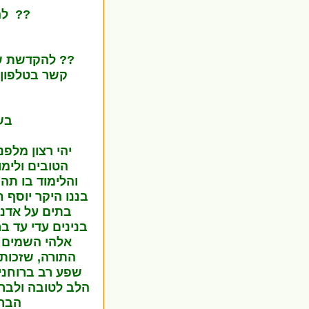
?? לה
?? להקדשת שיע
קשר בטלפון +972546398851 (ישראל) או 0017187786006
בשם
יהי רצון מלפ
הטובים ולימו
והלימוד בו תה
בננו היקר יוסף ח
בתים על אדני
בנינים עדי עד בר
אלהי השמים ו
התורה, שזכות 
שפע רב ברוחניו
הלב לטובה ולברכ
הברכ