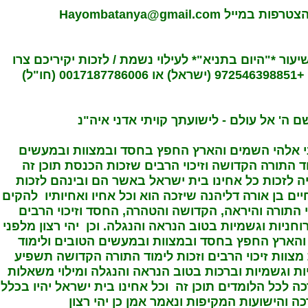
צטרפות במייל
Hayombatanya@gmail.com
ור *"היום בתניא"* לעילוי נשמת / לזכות יקיריכם צרו
 (חו"ל)
 ה' אל עולם - לישועתך קויתי אדני איה"נ
ני אלהי השמים והארץ החפץ בחסד ובמצוות ובמעשים
ד התורה הקדושה וזיכוי הרבים שזכות הכנסת תוכן זה
יה לזכות כל אחינו בית ישראל באשר הם ובינהם לזכות
יים בן אורה דליהנה שיזכה הוא וכל אחיו ואחיותיו להקים
 התורה והיראה, הקדושה והטהרה, החסד וזיכוי הרבים
וחניות וגשמיות בטוב הנראה והנגלה. וכן יהי רצון מלפני
הארץ החפץ בחסד ובמצוות ובמעשים הטובים ולימוד
מצוות זיכוי הרבים וזכות לימוד התורה הקדושה תשפיע
ת וגשמיות וברכות בטוב הנראה והנגלה ומילוי משאלות
ה לכל הלומדים תוכן זה וכל אחינו בית ישראל יהיו בכלל
ה והישועות המקיפות ונאמר אמן כן יהי רצון