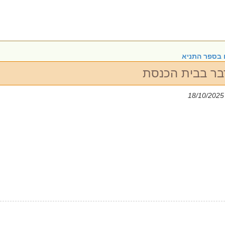
 בספר התניא
בר בבית הכנסת
| 