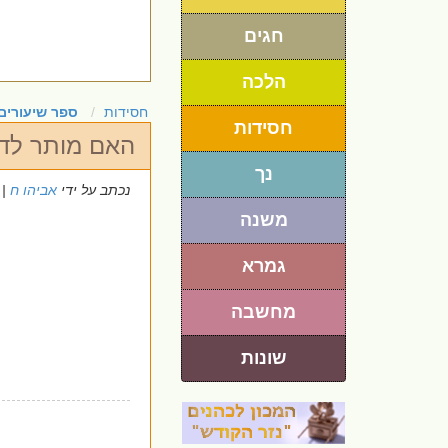
חגים
הלכה
חסידות
ספר שיעורים
חסידות
האם מותר לד
נך
נכתב על ידי
אביהו ח
18/10/2025
משנה
גמרא
מחשבה
שונות