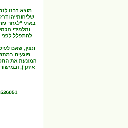
מוצא רבנו לנכ
שליחותייהו דרז
באתי "לגזור גז
ותלמידי חכמי
להתפלל לפני 
ונצין, שאם לעי
פוגעים במתפל
המונעת את התפי
איתך), ובמישור
d/536051