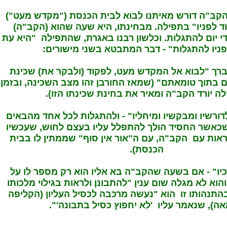
ב"ה דורש מאיתנו לבוא לבית הכנסת ("מקדש מעט")
ד לפניו" בתפילה. מבחינתו, היא שעה שהוא (הקב"ה)
י יום להתגלות. וכלשון רבנו באגרת, שהתפילה "היא עת
פניו להתגלות" - דבר המתבטא בשני מישורים:
תברך "לבוא אל המקדש מעט, לפקוד (ולבקר את) שכינת
ם בתוך טומאתם" (שמאז החורבן זהו מצב השכינה, ובזמן
ה יורד הקב"ה ומאיר את בחינת שכינתו הזו).
דורשיו ומבקשיו ומיחליו" - ולהתגלות לכל אחד מהבאים
שכאשר החסיד הולך להתפלל עליו בעצם לחוש, שעכשיו
אות עם הקב"ה, עם ה"אור אין סוף" שממתין לו בבית
הכנסת).
יו" - אם בשעה שהקב"ה בא אליו הוא רק מספר לו על
והוא לא מגלה שום ענין "להתבונן ולראות בגילוי מלכותו
בהתנהותו זו הוא "נעשה מרכבה לכסיל העליון (הקליפה
ה), שנאמר עליו 'לא יחפוץ כסיל בתבונה'".