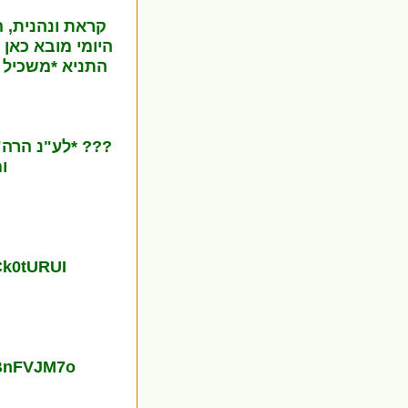
קראת ונהנית, 
היומי מובא כאן 
התניא *משכיל 
??? *לע"נ הרה"
ו
Ck0tURUI
hBnFVJM7o