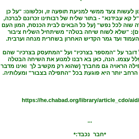
ון לעשות צעד ממשי למניעת תופעה זו, וכלשונו: "על כן
"ל קא עבידנא" - בתור שליח של רבותינו זכרונם לברכה,
רה שוה לכל נפש" (על כל הבאים לבית הכנסת, המון העם
ם): "שלא לשוח שיחה בטלה" משיתחיל השליח ציבור
העמוד ועד גמר הקדיש האחרון בשחרית מנחה וערבית.
ל דובר על "המספר בצרכיו" ועל "המתעסק בצרכיו" שהם
ל עצמו. הנה, כאן בא רבנו למנוע את השיחה הבטלה
לה הראויה גם מחברך (שהוא רק מקשיב לך ואינו מדבר
 הרחב יותר היא פוגעת בכל "התפילה בצבור" ומעלותיה.
https://he.chabad.org/library/article_cdo/ai
...
*חבר נכבד:*