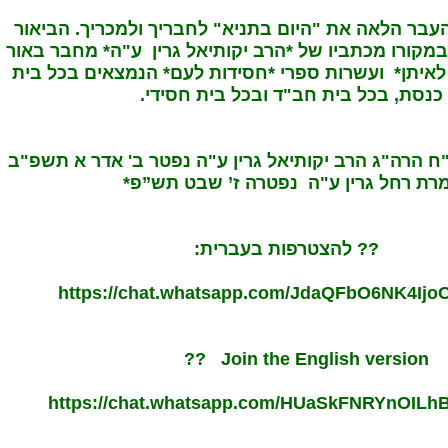
העבר הלאה את "היום בתניא" לחבריך ולמכריך. הביאור
במקורו מכתביו של *הרב יקותיאל גרין ע"ה* מחבר באור
לאיתן* ועשרות ספרי *חסידות לעם* הנמצאים בכל בית
כנסת, בכל בית חב"ד ובכל בית חסידי.
ח הרה"ג הרב יקותיאל גרין ע"ה נפטר ב' אדר א תשפ"ב
מרת רחל גרין ע"ה נפטרה ז’ שבט תש”פ*
?? להצטרפות בעברית:
https://chat.whatsapp.com/JdaQFbO6NK4Ijo
Join the English version ??
https://chat.whatsapp.com/HUaSkFNRYnOIL