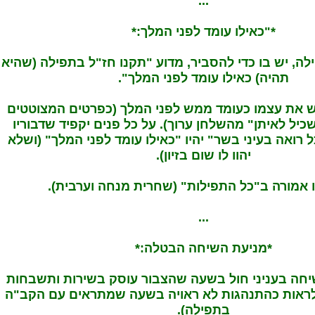
...
*"כאילו עומד לפני המלך:*
ה, יש בו כדי להסביר, מדוע "תקנו חז"ל בתפילה (שהיא
תהיה) כאילו עומד לפני המלך".
חש את עצמו כעומד ממש לפני המלך (כפרטים המצוטטים
ל לאיתן" מהשלחן ערוך). על כל פנים יקפיד שדבוריו
ל רואה בעיני בשר" יהיו "כאילו עומד לפני המלך" (ושלא
יהוו לו שום בזיון).
ו אמורה ב"כל התפילות" (שחרית מנחה וערבית).
...
*מניעת השיחה הבטלה:*
יחה בעניני חול בשעה שהצבור עוסק בשירות ותשבחות
לראות כהתנהגות לא ראויה בשעה שמתראים עם הקב"ה
בתפילה).