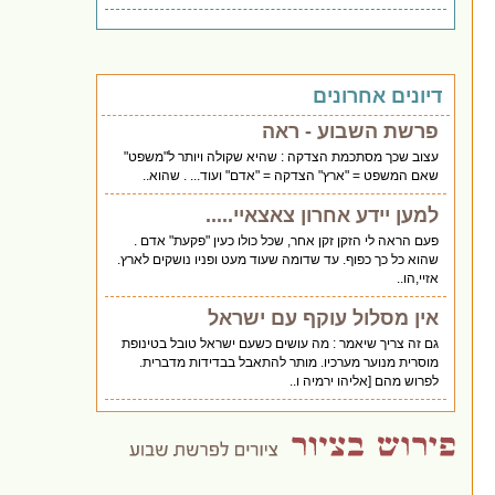
דיונים אחרונים
פרשת השבוע - ראה
עצוב שכך מסתכמת הצדקה : שהיא שקולה ויותר ל"משפט"
שאם המשפט = "ארץ" הצדקה = "אדם" ועוד... . שהוא..
למען יידע אחרון צאצאיי.....
פעם הראה לי הזקן זקן אחר, שכל כולו כעין "פקעת" אדם .
שהוא כל כך כפוף. עד שדומה שעוד מעט ופניו נושקים לארץ.
אזיי,הו..
אין מסלול עוקף עם ישראל
גם זה צריך שיאמר : מה עושים כשעם ישראל טובל בטינופת
מוסרית מנוער מערכיו. מותר להתאבל בבדידות מדברית.
לפרוש מהם [אליהו ירמיה ו..