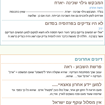
מבקש גילוי שכינה -יארח
שה אהרון
"ד. המבקש גילוי שכינה - יארח. ---------------------------------------- שאין כהכנסת
רחים לזמן ולהכניס גם את השכינה הבייתה. הנה אם כן : שלושה
א היו צדיקים בפרהסיה בסדום
יב
ולי יש חמשים צדיקם בתוך העיר האף תספה ולא תשא למקום למען חמשים הצדיקם
ר בקרבה . חללה לך מעשת כדבר הזה להמית צדיק עם רשע והיה כצדיק כרשע ח
יונים אחרונים
פרשת השבוע - ראה
עצוב שכך מסתכמת הצדקה : שהיא שקולה ויותר ל"משפט" שאם המשפט = "ארץ"
הצדקה = "אדם" ועוד... . שהוא..
למען יידע אחרון צאצאיי.....
פעם הראה לי הזקן זקן אחר, שכל כולו כעין "פקעת" אדם . שהוא כל כך כפוף. עד
שדומה שעוד מעט ופניו נושקים לארץ. אזיי,הו..
אין מסלול עוקף עם ישראל