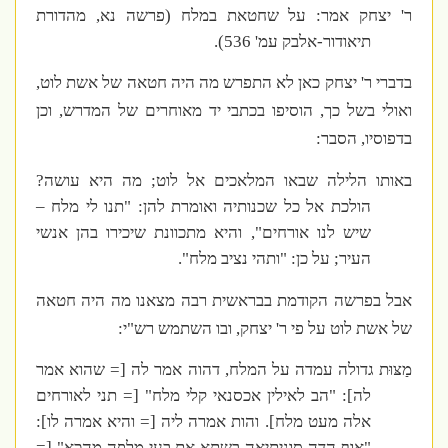
ר' יצחק אמר: על שחטאת במלח (פרשה נא, מהדורת
תיאודור-אלבק עמ' 536).
בדברי ר' יצחק כאן לא התפרש מה היה חטאה של אשת לוט,
ואולי בשל כך, הוסיפו בכתבי יד מאוחרים של המדרש, וכן
בדפוסיו, הסבר:
באותו הלילה שבאו המלאכים אל לוט; מה היא עושה?
הולכת אל כל שכנותיה ואומרת להן: "תנו לי מלח –
שיש לנו אורחים", והיא מתכוונת שיכירו בהן אנשי
העיר; על כן: "ותהי נציב מלח".
אבל בפרשה הקודמת בבראשית רבה מצאנו מה היה חטאה
של אשת לוט על פי ר' יצחק, ובו השתמש רש"י:
מַצּוּת גדולה עמדה על המלח, דהוה אמר לה [= שהוא אמר
לה]: "הב לאילין אכסנאי קלי מלח" [= תני לאורחים
אלה מעט מלח]. והות אמרה ליה [= והיא אמרה לו]:
"אוף הדה סוניתיאה בִשתא את בעי מלפה מהכא" [=