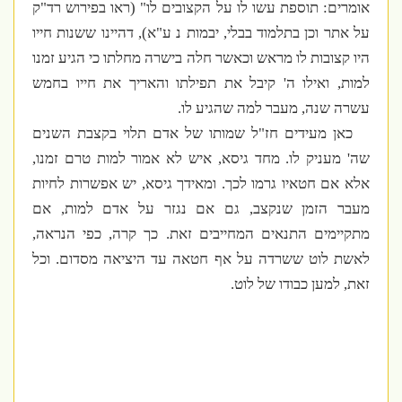
אומרים:
תוספת עשו לו על הקצובים לו" (ראו בפירוש רד"ק
על אתר וכן בתלמוד בבלי, יבמות נ ע"א), דהיינו ששנות חייו
היו קצובות לו מראש וכאשר חלה בישרה מחלתו כי הגיע זמנו
למות, ואילו ה' קיבל את תפילתו והאריך את חייו בחמש
עשרה שנה, מעבר למה שהגיע לו.
כאן מעידים חז"ל שמותו של אדם תלוי בקצבת השנים
שה' מעניק לו. מחד גיסא, איש לא אמור למות טרם זמנו,
אלא אם חטאיו גרמו לכך. ומאידך גיסא, יש אפשרות לחיות
מעבר הזמן שנקצב, גם אם נגזר על אדם למות, אם
מתקיימים התנאים המחייבים זאת. כך קרה, כפי הנראה,
לאשת לוט ששרדה על אף חטאה עד היציאה מסדום. וכל
זאת, למען כבודו של לוט.