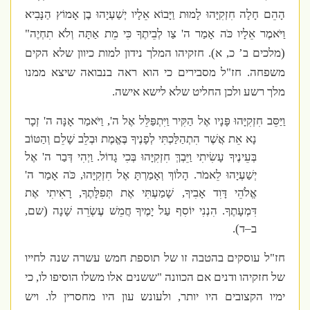
הָהֵם חָלָה חִזְקִיָּהוּ לָמוּת וַיָּבוֹא אֵלָיו יְשַׁעְיָהוּ בֶן אָמוֹץ הַנָּבִיא
וַיֹּאמֶר אֵלָיו כֹּה אָמַר ה' צַו לְבֵיתֶךָ כִּי מֵת אַתָּה וְלֹא תִחְיֶה"
(מלכים ב’ כ, א). חזקיהו המלך נידון למות כיוון שלא הקים
משפחה. חז"ל מסבירים כי הוא ראה בנבואה שיצא ממנו
מלך רשע ולכן החליט שלא לישא אישה.
וַיַּסֵּב חִזְקִיָּהוּ פָּנָיו אֶל הַקִּיר וַיִּתְפַּלֵּל אֶל ה', וַיֹּאמַר אָנָּה ה' זְכָר
נָא אֵת אֲשֶׁר הִתְהַלַּכְתִּי לְפָנֶיךָ בֶּאֱמֶת וּבְלֵב שָׁלֵם וְהַטּוֹב
בְּעֵינֶיךָ עָשִׂיתִי וַיֵּבְךְּ חִזְקִיָּהוּ בְּכִי גָדוֹל. וַיְהִי דְּבַר ה' אֶל
יְשַׁעְיָהוּ לֵאמֹר. הָלוֹךְ וְאָמַרְתָּ אֶל חִזְקִיָּהוּ, כֹּה אָמַר ה'
אֱלֹהֵי דָּוִד אָבִיךָ, שָׁמַעְתִּי אֶת תְּפִלָּתֶךָ, רָאִיתִי אֶת
דִּמְעָתֶךָ. הִנְנִי יוֹסִף עַל יָמֶיךָ חֲמֵשׁ עֶשְׂרֵה שָׁנָה (שם,
ב–ד).
חז"ל עוסקים בהטבה זו של תוספת חמש עשרה שנה לחייו
של חזקיהו ודנים אם הכוונה "ששנים אלו משלו הוסיפו לו, כי
ימיו הקצובים היו יותר, ולעונש עון היו מחסרין לו.
ויש