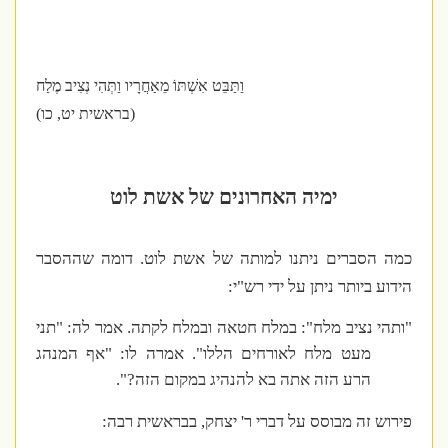
וַתַּבֵּט אִשְׁתּוֹ מֵאַחֲרָיו וַתְּהִי נְצִיב מֶלַח
(בראשית יט, כו)
ימיה האחרונים של אשת לוט
כמה הסברים ניתנו למותה של אשת לוט. דומה שההסבר
הידוע ביותר ניתן על ידי רש"י:
"ותהי נציב מלח": במלח חטאה ובמלח לקתה. אמר לה: "תני
מעט מלח לאורחים הללו". אמרה לו: "אף המנהג
הרע הזה אתה בא להנהיג במקום הזה?".
פירוש זה מבוסס על דברי ר' יצחק, בבראשית רבה: