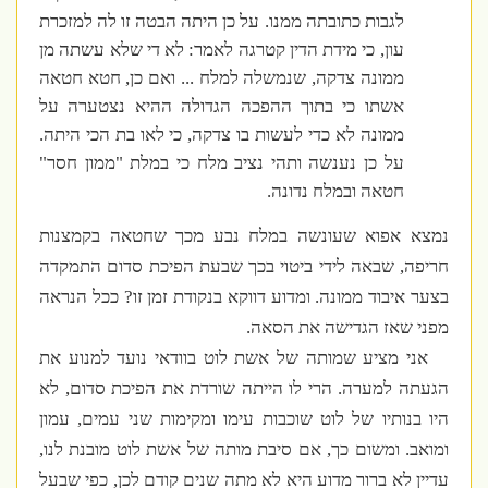
לגבות כתובתה ממנו. על כן היתה הבטה זו לה למזכרת
עון, כי מידת הדין קטרגה לאמר: לא די שלא עשתה מן
ממונה צדקה, שנמשלה למלח ... ואם כן, חטא חטאה
אשתו כי בתוך ההפכה הגדולה ההיא נצטערה על
ממונה לא כדי לעשות בו צדקה, כי לאו בת הכי היתה.
על כן נענשה ותהי נציב מלח כי במלת "ממון חסר"
חטאה ובמלח נדונה.
נמצא אפוא שעונשה במלח נבע מכך שחטאה בקמצנות
חריפה, שבאה לידי ביטוי בכך שבעת הפיכת סדום התמקדה
בצער איבוד ממונה. ומדוע דווקא בנקודת זמן זו? ככל הנראה
מפני שאז הגדישה את הסאה.
אני מציע שמותה של אשת לוט בוודאי נועד למנוע את
הגעתה למערה. הרי לו הייתה שורדת את הפיכת סדום, לא
היו בנותיו של לוט שוכבות עימו ומקימות שני עמים, עמון
ומואב. ומשום כך, אם סיבת מותה של אשת לוט מובנת לנו,
עדיין לא ברור מדוע היא לא מתה שנים קודם לכן, כפי שבעל