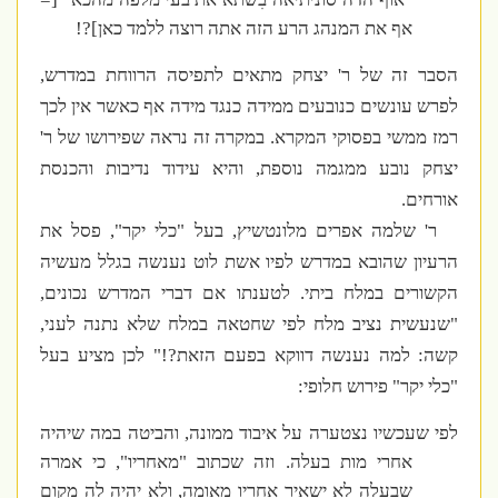
אף את המנהג הרע הזה אתה רוצה ללמד כאן]?!
הסבר זה של ר' יצחק מתאים לתפיסה הרווחת במדרש,
לפרש עונשים כנובעים ממידה כנגד מידה אף כאשר אין לכך
רמז ממשי בפסוקי המקרא. במקרה זה נראה שפירושו של ר'
יצחק נובע ממגמה נוספת, והיא עידוד נדיבות והכנסת
אורחים.
ר' שלמה אפרים מלונטשיץ, בעל "כלי יקר", פסל את
הרעיון שהובא במדרש לפיו אשת לוט נענשה בגלל מעשיה
הקשורים במלח ביתי. לטענתו אם דברי המדרש נכונים,
"שנעשית נציב מלח לפי שחטאה במלח שלא נתנה לעני,
קשה: למה נענשה דווקא בפעם הזאת?!" לכן מציע בעל
"כלי יקר" פירוש חלופי:
לפי שעכשיו נצטערה על איבוד ממונה, והביטה במה שיהיה
אחרי מות בעלה. וזה שכתוב "מאחריו", כי אמרה
שבעלה לא ישאיר אחריו מאומה, ולא יהיה לה מקום