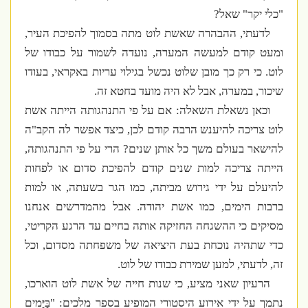
"כלי יקר" שאל?
לדעתי, ההבהרה שאשת לוט מתה בסמוך להפיכת העיר,
ומעט קודם למעשה המערה, נועדה לשמור על כבודו של
לוט. כי רק כך מובן שלוט נכשל בגילוי עריות באקראי, בעודו
שיכור, במערה, אבל לא היה מועד בחטא זה.
וכאן נשאלת השאלה: אם על פי התנהגותה הייתה אשת
לוט צריכה להיענש הרבה קודם לכן, כיצד אפשר לה הקב"ה
להישאר בעולם משך כל אותן שנים? הרי על פי התנהגותה,
הייתה צריכה למות שנים קודם להפיכת סדום או לפחות
להיעלם על ידי גירוש מביתה, כמו הגר בשעתה, או למות
ברבות הימים, כמו אשת יהודה. אבל מהמדרשים אנחנו
מסיקים כי ההשגחה החזיקה אותה בחיים עד הרגע הקריטי,
כדי שתהיה נוכחת בעת היציאה של משפחתה מסדום, וכל
זה, לדעתי, למען שמירת כבודו של לוט.
הרעיון שאני מציע, כי שנות חייה של אשת לוט הוארכו,
נתמך על ידי אירוע היסטורי המופיע בספר מלכים: "בַּיָּמִים