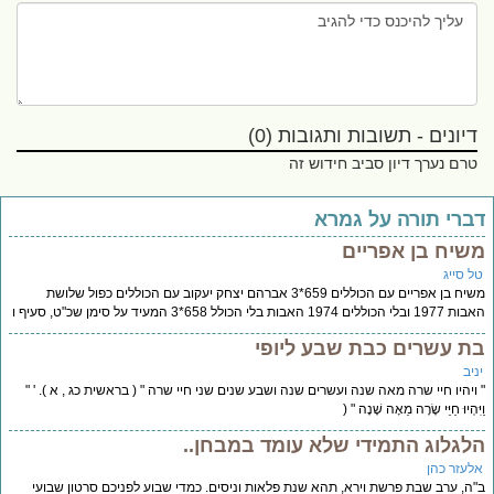
דיונים - תשובות ותגובות (0)
טרם נערך דיון סביב חידוש זה
ברי תורה על גמרא
שיח בן אפריים
ל סייג
משיח בן אפריים עם הכוללים 659*3 אברהם יצחק יעקוב עם הכוללים כפול שלושת
 הכוללים 1974 האבות בלי הכולל 658*3 המעיד על סימן שכ"ט, סעיף ו
ת עשרים כבת שבע ליופי
יב
ויהיו חיי שרה מאה שנה ועשרים שנה ושבע שנים שני חיי שרה " ( בראשית כג , א ). ' "
ִּהְיוּ חַיֵּי שָׂרָה מֵאָה שָׁנָה " (
לגלוג התמידי שלא עומד במבחן..
לעזר כהן
ה, ערב שבת פרשת וירא, תהא שנת פלאות וניסים. כמדי שבוע לפניכם סרטון שבועי