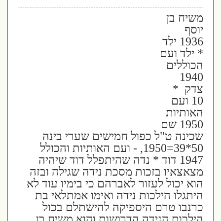
משיח בן
יוסף
1936 ילד
* ילד ועם
הכוללים
1940
צדק *
10 ועם
האותיות
1950 שם
שכינה ט"ל כפול חמישים שערי בינה
50*39=1950, - ועם האותיות והכולל
1947 דוד * נדה שהיתפלל דוד שיהיה
מצאצאיו בזכות מסכת נידה שגילה ובזה
הוא יכול לעזור לאברהם כי בימיו עוד לא
היתגלו הילכות נידה ואימו אמתלאי בת
כרנבו טרם היספיקה להישתלם בכול
הילכות הנידה הדרושות והוא משיח בן