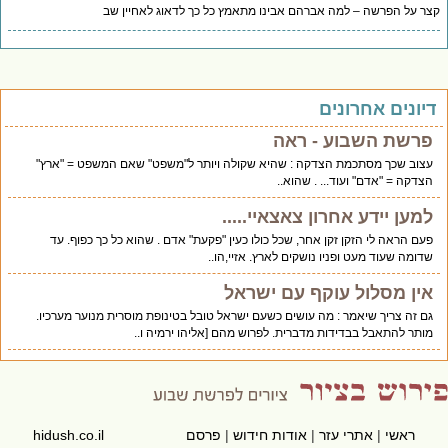
ר על הפרשה – למה אברהם אבינו מתאמץ כל כך לדאוג לאחיין שב
יונים אחרונים
פרשת השבוע - ראה
עצוב שכך מסתכמת הצדקה : שהיא שקולה ויותר ל"משפט" שאם המשפט = "ארץ"
הצדקה = "אדם" ועוד... . שהוא..
למען יידע אחרון צאצאיי.....
פעם הראה לי הזקן זקן אחר, שכל כולו כעין "פקעת" אדם . שהוא כל כך כפוף. עד
שדומה שעוד מעט ופניו נושקים לארץ. אזיי,הו..
אין מסלול עוקף עם ישראל
גם זה צריך שיאמר : מה עושים כשעם ישראל טובל בטינופת מוסרית מנוער מערכיו.
מותר להתאבל בבדידות מדברית. לפרוש מהם [אליהו ירמיה ו..
ראשי
|
אתרי עזר
|
אודות חידוש
|
פרסם
hidush.co.il