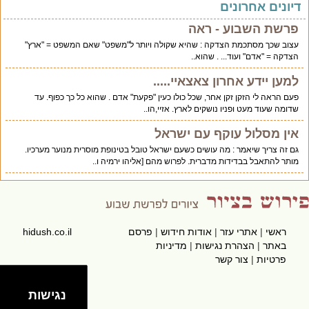
דיונים אחרונים
פרשת השבוע - ראה
עצוב שכך מסתכמת הצדקה : שהיא שקולה ויותר ל"משפט" שאם המשפט = "ארץ"
הצדקה = "אדם" ועוד... . שהוא..
למען יידע אחרון צאצאיי.....
פעם הראה לי הזקן זקן אחר, שכל כולו כעין "פקעת" אדם . שהוא כל כך כפוף. עד
שדומה שעוד מעט ופניו נושקים לארץ. אזיי,הו..
אין מסלול עוקף עם ישראל
גם זה צריך שיאמר : מה עושים כשעם ישראל טובל בטינופת מוסרית מנוער מערכיו.
מותר להתאבל בבדידות מדברית. לפרוש מהם [אליהו ירמיה ו..
ראשי
|
אתרי עזר
|
אודות חידוש
|
פרסם
hidush.co.il
באתר
|
הצהרת נגישות
|
מדיניות
פרטיות
|
צור קשר
נגישות