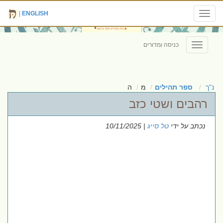
|
ENGLISH
Toggle
navigation
כניסה ומדורים
Toggle
navigation
נ"ך
ספר תהילים
מ
ה
רהבים ושטי כזב
נכתב על ידי
טל סייג
| 10/11/2025