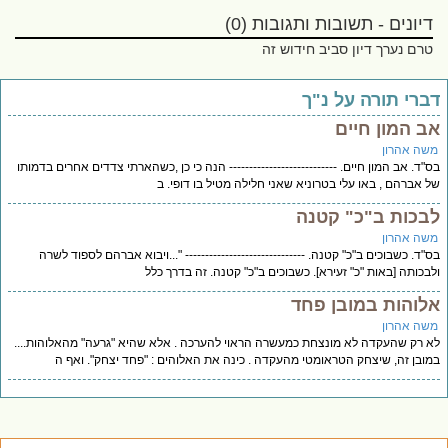
דיונים - תשובות ותגובות (0)
טרם נערך דיון סביב חידוש זה
דברי תורה על נ"ך
אב המון חיים
משה אהרון
בס"ד. אב המון חיים. --------------------------- הנה כי כן ,כשהארתי צדדים אחרים בדמותו
של אברהם , באו עלי בטרוניא שאני חלילה מטיל בו דופי. ב
לבכות ב"כ" קטנה
משה אהרון
בס"ד. כשבוכים ב"כ" קטנה. ------------------------------ "...ויבוא אברהם לספוד לשרה
ולבכותה [באות "כ" זעירא]. כשבוכים ב"כ" קטנה. זה בדרך כלל
אלוהות במובן פחד
משה אהרון
לא רק שהעקדה לא מונצחת כמעשרה הראוי להערכה . אלא שהיא "גרעה" מהאלוהות....
במובן זה, שיצחק הטראומטי מהעקדה . כינה את האלוהים : "פחד יצחק". ואף ה