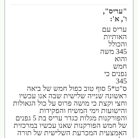
"עריס",
ו', א':
עריס עם
האותיות
והכולל
345 משה
והוא
חמש
גפנים כי
345
ס"ט*5 סוף טוב כפול חמש של ביאה
ראשונה שנייה שלישית שבה אנו עכשיו
וחצי וקצת כי מושה פרוס על כול הגאולות
והישועות וימי המשיח והפקידות
והפורקנות מגלות כגדר עריס בת 5 גפנים
של חמש הפורקנות שאנו עכשיו במרכזית
האמצעית המכרעת השלישית של תורה