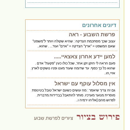
דיונים אחרונים
פרשת השבוע - ראה
עצוב שכך מסתכמת הצדקה : שהיא שקולה ויותר ל"משפט"
שאם המשפט = "ארץ" הצדקה = "אדם" ועוד... . שהוא..
למען יידע אחרון צאצאיי.....
פעם הראה לי הזקן זקן אחר, שכל כולו כעין "פקעת" אדם .
שהוא כל כך כפוף. עד שדומה שעוד מעט ופניו נושקים לארץ.
אזיי,הו..
אין מסלול עוקף עם ישראל
גם זה צריך שיאמר : מה עושים כשעם ישראל טובל בטינופת
מוסרית מנוער מערכיו. מותר להתאבל בבדידות מדברית.
לפרוש מהם [אליהו ירמיה ו..