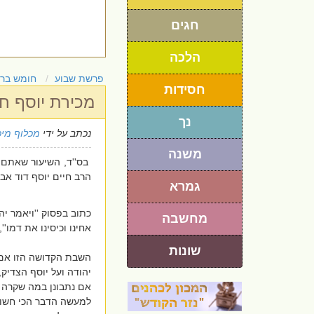
חגים
הלכה
פרשת שבוע
חומש בר
חסידות
מכירת יוסף חי
נך
נכתב על ידי
מכלוף מיכ
משנה
בס''ד, השיעור שאתם ה
הרב חיים יוסף דוד אבר
גמרא
כתוב בפסוק ''ויאמר יה
מחשבה
אחינו וכיסינו את דמו'',
שונות
השבת הקדושה הזו אם 
יהודה ועל יוסף הצדיק,
אם נתבונן במה שקרה 
למעשה הדבר הכי חשוב