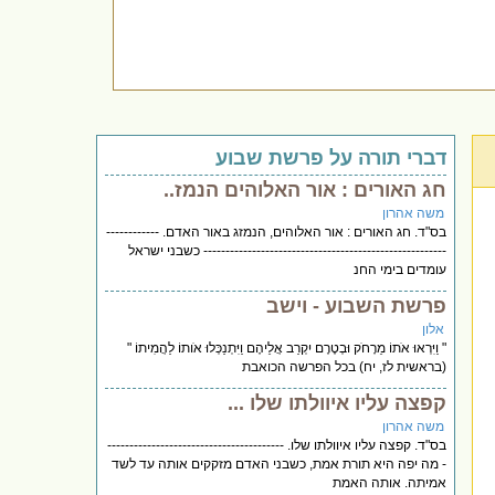
דברי תורה על פרשת שבוע
חג האורים : אור האלוהים הנמז..
משה אהרון
בס"ד. חג האורים : אור האלוהים, הנמזג באור האדם. ------------
------------------------------------------------------- כשבני ישראל
עומדים בימי החנ
פרשת השבוע - וישב
אלון
" וַיִּרְאוּ אֹתוֹ מֵרָחֹק וּבְטֶרֶם יִקְרַב אֲלֵיהֶם וַיִּתְנַכְּלוּ אֹותוֹ לַהֲמִיתוֹ "
(בראשית לז, יח) בכל הפרשה הכואבת
קפצה עליו איוולתו שלו ...
משה אהרון
בס"ד. קפצה עליו איוולתו שלו. ----------------------------------------
- מה יפה היא תורת אמת, כשבני האדם מזקקים אותה עד לשד
אמיתה. אותה האמת