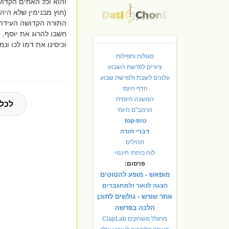
והוא וכל האחים הקדו
(חוץ מבנימין שלא היה 
התורה הקדושה העידה 
חשבו להרוג את יוסף, ו
וכיסינו את דמו לכו ונמ
סגולות ותפילות
ציורים לפרשת השבוע
עלונים לשבת ולפרשת שבוע
הדף היומי
המשנה היומית
לכל 
הרמב"ם היומי
טופ-top
דברי תורה
תהילים
לוח כיתתי חינמי
פרסום:
מופאש - מופע להטוטים
הצגה לנוער ולמתגברים
אתר שורש - גולשים לתוכן
הלכה בפרשה
מחולל משחקים ClapLab