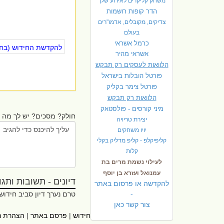
משחק קליקרים לאירוע שלך
הדר קופות רושמות
צדיקים, מקובלים, אדמו"רים
בעולם
כרמל אשראי
להקדשת החידוש (בחינ
אשראי מהיר
הלוואות לעסקים רק תבקש
פורטל הובלות בישראל
פ
ורטל צימר בקליק
הלוואות רק תבקש
מיני קורסים - פולסטאק
חולק? מסכים? יש לך מה ל
יצירת טריויה
יויו משחקים
קליפיקלפ - קליפ מדליק בקלי
קלות
לעילוי נשמת מרים בת
עמנואל ועזרא בן יוסף
דיונים - תשובות ותגובו
להקדשה או פרסום באתר
-
טרם נערך דיון סביב חידוש
צור קשר כאן
ראשי
|
אתרי עזר
|
אודות חידוש
|
פרסם באתר
|
הצהרת נ