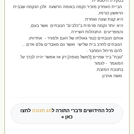
בסקירה היסטורית
הביית האחרון מזכיר נקמה באומה הרשעה ולכן הנקמה שבבית
הראשון כנרמז,
היא קצת שונה ואחרת .
היא יותר נקמה פנימית ב"כלבים" הנובחים אשר בעם,
והמפריעים התנהלות השיירה.
אותם הנובחים כנגד גאולתו של העם ולפורר - אחדותו.
הנובחים לחרב בית שלישי ואשר גם מאבדים צלם אדם....
להם מייחל המחבר :
"טבח" ביד שמיים [למשל מגפה] רק אז אפשר יהיה לברך על
המוגמר - לגמור
בחנוכת המזבח.
משה אהרון
לכל החידושים ודברי התורה ל
חג חנוכה
לחצו
כאן »