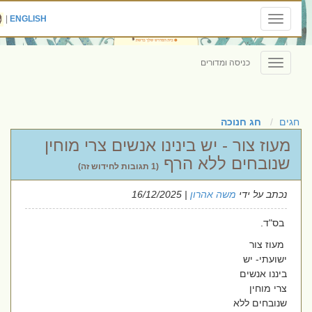
|
ENGLISH
Toggle
navigation
כניסה ומדורים
Toggle
navigation
חגים
חג חנוכה
מעוז צור - יש בינינו אנשים צרי מוחין
שנובחים ללא הרף
(1 תגובות לחידוש זה)
נכתב על ידי
משה אהרון
| 16/12/2025
בס"ד.
מעוז צור
ישועתי- יש
ביננו אנשים
צרי מוחין
שנובחים ללא