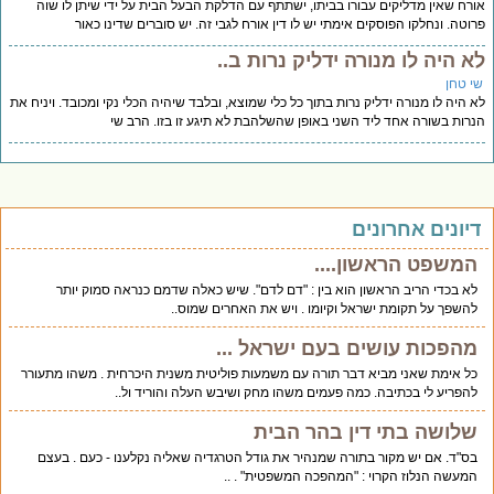
רח שאין מדליקים עבורו בביתו, ישתתף עם הדלקת הבעל הבית על ידי שיתן לו שוה
וטה. ונחלקו הפוסקים אימתי יש לו דין אורח לגבי זה. יש סוברים שדינו כאור
א היה לו מנורה ידליק נרות ב..
י טחן
 היה לו מנורה ידליק נרות בתוך כל כלי שמוצא, ובלבד שיהיה הכלי נקי ומכובד. ויניח את
רות בשורה אחד ליד השני באופן שהשלהבת לא תיגע זו בזו. הרב שי
יונים אחרונים
המשפט הראשון....
לא בכדי הריב הראשון הוא בין : "דם לדם". שיש כאלה שדמם כנראה סמוק יותר
להשפך על תקומת ישראל וקיומו . ויש את האחרים שמוס..
מהפכות עושים בעם ישראל ...
כל אימת שאני מביא דבר תורה עם משמעות פוליטית משנית היכרחית . משהו מתעורר
להפריע לי בכתיבה. כמה פעמים משהו מחק ושיבש העלה והוריד ול..
שלושה בתי דין בהר הבית
בס"ד. אם יש מקור בתורה שמנהיר את גודל הטרגדיה שאליה נקלענו - כעם . בעצם
המעשה הנלוז הקרוי : "המהפכה המשפטית" . ..