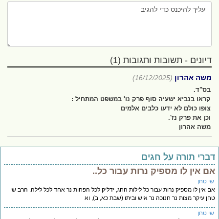
דיונים - תשובות ותגובות (1)
משה אהרון
(16/12/2025)
בס"ד.
קראו בנביא ישעיה סוף פרק נו' במשפט המתחיל :
צופו כולם לא ידעו כלבים אלמים
וכן את פרק נז'.
משה אהרון
ברי תורה על חגים
ם אין לו מספיק נרות עבור כל..
י טחן
 אין לו מספיק נרות עבור כל לילות החג, ידליק לכל הפחות נר אחד לכל לילה. הרב שי
ן עיקר מצות נר חנוכה נר איש וביתו (שבת כא, ב), וא
י טחן