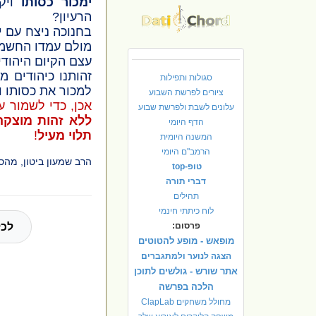
ימכור כסותו
ויקנ
הרעיון?
בחנוכה ניצח עם י
מולם עמדו החשמו
עצם הקיום היהודי
זהותנו כיהודים 
סגולות ותפילות
למכור את כסותו ו
ציורים לפרשת השבוע
אכן, כדי לשמור ע
עלונים לשבת ולפרשת שבוע
ללא זהות מוצקה
הדף היומי
תלוי מעיל
!
המשנה היומית
הרמב"ם היומי
הרב שמעון ביטון, מהס
טופ-top
דברי תורה
תהילים
לוח כיתתי חינמי
פרסום:
לכל
מופאש - מופע להטוטים
הצגה לנוער ולמתגברים
אתר שורש - גולשים לתוכן
הלכה בפרשה
מחולל משחקים ClapLab