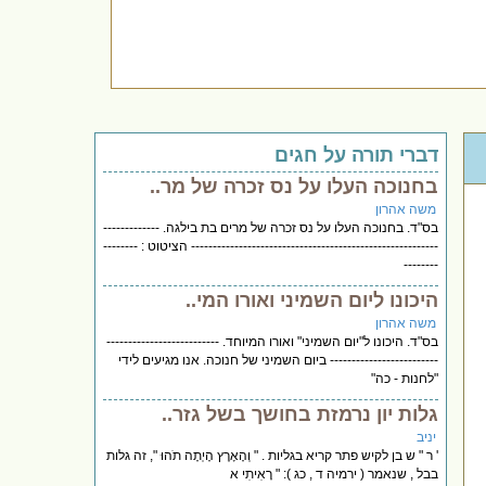
דברי תורה על חגים
בחנוכה העלו על נס זכרה של מר..
משה אהרון
בס"ד. בחנוכה העלו על נס זכרה של מרים בת בילגה. -------------
--------------------------------------------------------- הציטוט : --------
--------
היכונו ליום השמיני ואורו המי..
משה אהרון
בס"ד. היכונו ל"יום השמיני" ואורו המיוחד. --------------------------
------------------------- ביום השמיני של חנוכה. אנו מגיעים לידי
"לחנות - כה"
גלות יון נרמזת בחושך בשל גזר..
יניב
' ר " ש בן לקיש פתר קריא בגליות . " וְהָאָרֶץ הָיְתָה תֹהוּ ", זה גלות
בבל , שנאמר ( ירמיה ד , כג ): " רָאִיתִי א