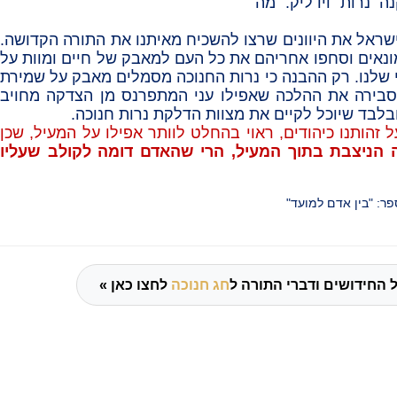
ה נרות וידליק. מה
שראל את היוונים שרצו להשכיח מאיתנו את התורה הקדושה.
נאים וסחפו אחריהם את כל העם למאבק של חיים ומוות על
 שלנו. רק ההבנה כי נרות החנוכה מסמלים מאבק על שמירת
מסבירה את ההלכה שאפילו עני המתפרנס מן הצדקה מחויב
בלבד שיוכל לקיים את מצוות הדלקת נרות חנוכה.
ל זהותנו כיהודים, ראוי בהחלט לוותר אפילו על המעיל, שכן
 הניצבת בתוך המעיל, הרי שהאדם דומה לקולב שעליו
פר: "בין אדם למועד"
 החידושים ודברי התורה ל
חג חנוכה
לחצו כאן »