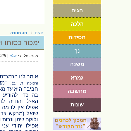
חגים
הלכה
חגים
חג חנוכה
חסידות
ימכור כסותו וי
נך
נכתב על ידי
אלון
| 22/12/2025
משנה
אומר לנו הרמב"ם
גמרא
: "מצ
וחנוכה ד, יב)
חביבה היא עד מאד
מחשבה
בה כדי להודיע 
הא-ל והודיה לו
שונות
אפילו אין לו מה
שואל (מבקש צדק
ולוקח שמן ונרות ו
אפילו יהודי עני