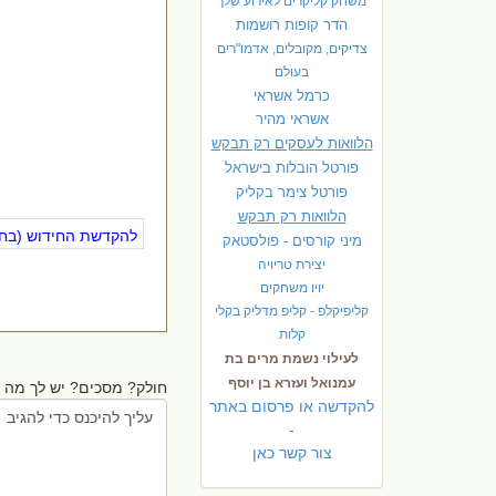
משחק קליקרים לאירוע שלך
הדר קופות רושמות
צדיקים, מקובלים, אדמו"רים
בעולם
כרמל אשראי
אשראי מהיר
הלוואות לעסקים רק תבקש
פורטל הובלות בישראל
פ
ורטל צימר בקליק
הלוואות רק תבקש
להקדשת החידוש (בחינ
מיני קורסים - פולסטאק
יצירת טריויה
יויו משחקים
קליפיקלפ - קליפ מדליק בקלי
קלות
לעילוי נשמת מרים בת
עמנואל ועזרא בן יוסף
חולק? מסכים? יש לך מה ל
להקדשה או פרסום באתר
-
צור קשר כאן