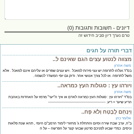
דיונים - תשובות ותגובות (0)
טרם נערך דיון סביב חידוש זה
ברי תורה על חגים
צווה לנטוע עצים הגם שאינם ל..
שה אהרון
"ד.ועלהו לתרופה.יש עצי פירות למאכל . ויש עצים שפרים או עליהם אינם למאכל . אלא
ל לתרופה .או לכל צורך אנושי אחר. ודוק גם יופי המשדר לנשמה .
יורהו עץ : סגולות העץ כמראה..
שה אהרון
"ד "ויורהו עץ : סגולות העץ כמראה לאדם או איך ה"יער" מרמז על האחדות באהבת
יע שיער = ריע. ------------------------------------------------
יַּנְחֵם לָבֶטַח וְלֹא פָח..
לעזר כהן
ה, ערב שבת שירה וסיום והתחלת ג' מחזורי לימוד הרמב"ם היומי , תהא שנת פלאות
יסים. כמדי שבוע לפניכם סרטון שבועי קצר על הפרשה – על ה