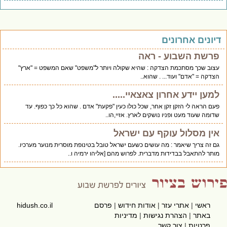
יונים אחרונים
פרשת השבוע - ראה
עצוב שכך מסתכמת הצדקה : שהיא שקולה ויותר ל"משפט" שאם המשפט = "ארץ"
הצדקה = "אדם" ועוד... . שהוא..
למען יידע אחרון צאצאיי.....
פעם הראה לי הזקן זקן אחר, שכל כולו כעין "פקעת" אדם . שהוא כל כך כפוף. עד
שדומה שעוד מעט ופניו נושקים לארץ. אזיי,הו..
אין מסלול עוקף עם ישראל
גם זה צריך שיאמר : מה עושים כשעם ישראל טובל בטינופת מוסרית מנוער מערכיו.
מותר להתאבל בבדידות מדברית. לפרוש מהם [אליהו ירמיה ו..
ראשי
|
אתרי עזר
|
אודות חידוש
|
פרסם
hidush.co.il
באתר
|
הצהרת נגישות
|
מדיניות
פרטיות
|
צור קשר