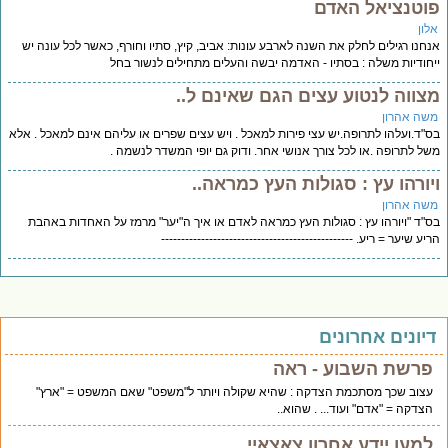
וטנציאל האדם
לון
חנו רגילים לחלק את השנה לארבע עונות: אביב, קיץ, סתיו וחורף, כאשר לכל עונה יש
חודיות משלה : בסתיו - האדמה יבשה והעלים מתחילים לנשור בחל
צווה לנטוע עצים הגם שאינם ל..
שה אהרון
"ד.ועלהו לתרופה.יש עצי פירות למאכל . ויש עצים שפרים או עליהם אינם למאכל . אלא
ל לתרופה .או לכל צורך אנושי אחר. ודוק גם יופי המשדר לנשמה .
יורהו עץ : סגולות העץ כמראה..
שה אהרון
"ד "ויורהו עץ : סגולות העץ כמראה לאדם או איך ה"יער" מרמז על האחדות באהבת
יע שיער = ריע. ------------------------------------------------
יונים אחרונים
פרשת השבוע - ראה
עצוב שכך מסתכמת הצדקה : שהיא שקולה ויותר ל"משפט" שאם המשפט = "ארץ"
הצדקה = "אדם" ועוד... . שהוא..
למען יידע אחרון צאצאיי.....