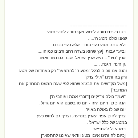
=======================
בטו בשבט חובה לנטוע ואף חובה לחוש נטוע
שאנו כולנו מטע ה'.....
ולא סתם נטוע כעץ בודד אלא כעץ בכרם
וביער עבות. [עץ שהוא בשדה רחב ורבים כמוהו....
ארץ "נצר" - היא ארץ ישראל שבה גם נצור ואצור
גן העדן הגנוז. .....
והנה אנו זוכים לכלל "מטע ה' להתפאר" רק באחדות של מטע .
ורק בהיותינו "אילי צדק"
[משל מקדשים את הבג"צ שהוא לפי שעה המעט המחזיק את
המרובה]
"ועמך כולם צדיקים [דוברי אמת ואוהבי ה'].
הנה כ כן, היום הזה - יום טו בשבט הוא יום גדול .
יום שכולו גאולה באויר
צריך לחונן עפר הארץ בנטיעה. וצריך גם לחוש כעץ
במטע של כלל ישראל .
במטע ה' להתפאר.
[כיום להוותינו איננו מטע וודאי שאיננו להתפאר]