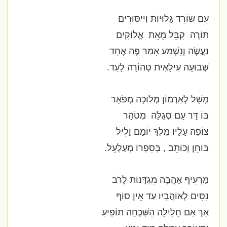
עִם שׂוֹרֵד גָּלוּיוֹת וְיִיסּוּרִים
תּוֹרָה
קִבֵּל מֵאֵת
אֱלוֹקִים
נַעֲשֶׂה וְנִשְׁמַע אָמַר פֶּה אֶחָד
שְׁבוּעָה עִילָּאִית טְהוֹרָה לָעַד.
מָשָׁל לְאַרְמוֹן מְלוּכָה מְפֹאָר
בּוֹ דָּר עַם סְגֻלָּה
מְטֹהָר
צוֹפֶה עָלָיו מֶלֶךְ יוֹמָם וָלֵיל
בּוֹחֵן וְכוֹתֵב , בְּסִפְרוֹ מְעַלְעֵל.
מַרְעִיף אַהֲבָה מִגְדָּנוֹת לָרֹב
נִסִּים לְאוֹהֲבָיו עַד אֵין סוֹף
אַךְ אִם חָלִילָה הַשִּׁכְחָה תּוֹפִיעַ