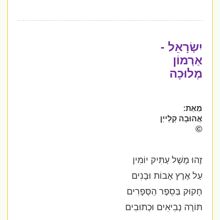
יִשְׂרָאֵל -
אַרְמוֹן
מְלוּכָה
מֵאֵת:
אֲהוּבָה קְלַייְן
©
זֶהוּ מָשָׁל עַתִּיק יוֹמִין
עַל אֶרֶץ אָבוֹת וּבָנִים
חָקוּק בְּסֵפֶר הַסְּפָרִים
תּוֹרָה נְבִיאִים וּכְתוּבִים