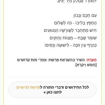
יִתְעוֹרֵר עֲמָלֵק מִיָּד יַגִּיעַ.
עִם חָכָם וְנָבוֹן
הֶחָפֵץ בְּלִיבּוֹ - כֹּה לְשָׁלוֹם
חִישׁ מִתְחַבֵּר לְשָׁורָשָׁיו הַנְּטוּעִים
שׁוֹמֵר שַׁבָּת – מִצְווֹת וְחֻוקִּים
כְּהֶרֶף עַיִן זוֹכֶה - לִישׁוּעָה וְנִסִּים!
הֶעָרָה:
הַשִּׁיר בְּהַשְׁרָאַת פָּרָשַׁת: אַחֲרֵי מוֹת קְדוֹשִׁים
[חֻמַּשׁ וַיִּקְרָא]
לכל החידושים ודברי התורה ל
פרשת קדושים
לחצו כאן »