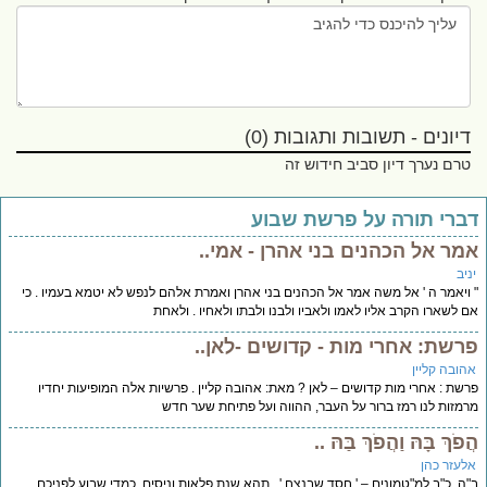
דיונים - תשובות ותגובות (0)
טרם נערך דיון סביב חידוש זה
ברי תורה על פרשת שבוע
מר אל הכהנים בני אהרן - אמי..
יב
ויאמר ה ' אל משה אמר אל הכהנים בני אהרן ואמרת אלהם לנפש לא יטמא בעמיו . כי
 לשארו הקרב אליו לאמו ולאביו ולבנו ולבתו ולאחיו . ולאחת
רשת: אחרי מות - קדושים -לאן..
הובה קליין
שת : אחרי מות קדושים – לאן ? מאת: אהובה קליין . פרשיות אלה המופיעות יחדיו
מזות לנו רמז ברור על העבר, ההווה ועל פתיחת שער חדש
פֹךְ בָּהּ וַהֲפֹךְ בַּהּ ..
לעזר כהן
ה, כ"ב למ"טמונים – ' חסד שבנצח ' , תהא שנת פלאות וניסים. כמדי שבוע לפניכם