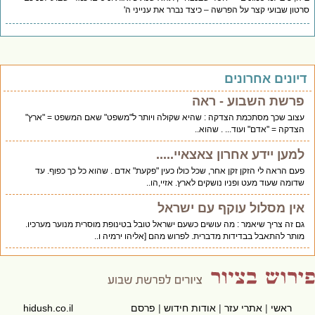
טון שבועי קצר על הפרשה – כיצד נברר את ענייני ה'
יונים אחרונים
פרשת השבוע - ראה
עצוב שכך מסתכמת הצדקה : שהיא שקולה ויותר ל"משפט" שאם המשפט = "ארץ"
הצדקה = "אדם" ועוד... . שהוא..
למען יידע אחרון צאצאיי.....
פעם הראה לי הזקן זקן אחר, שכל כולו כעין "פקעת" אדם . שהוא כל כך כפוף. עד
שדומה שעוד מעט ופניו נושקים לארץ. אזיי,הו..
אין מסלול עוקף עם ישראל
גם זה צריך שיאמר : מה עושים כשעם ישראל טובל בטינופת מוסרית מנוער מערכיו.
מותר להתאבל בבדידות מדברית. לפרוש מהם [אליהו ירמיה ו..
ראשי
|
אתרי עזר
|
אודות חידוש
|
פרסם
hidush.co.il