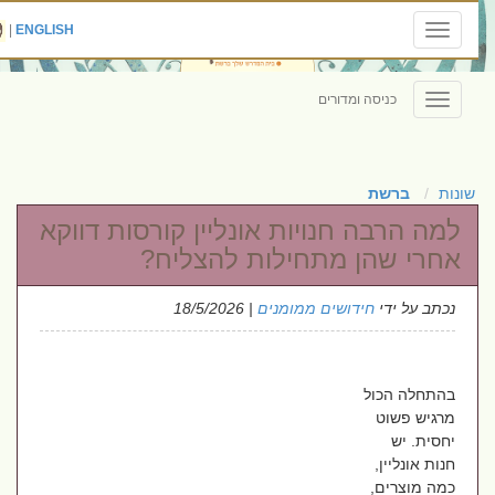
|
ENGLISH
Toggle
navigation
כניסה ומדורים
Toggle
navigation
שונות
ברשת
למה הרבה חנויות אונליין קורסות דווקא
אחרי שהן מתחילות להצליח?
נכתב על ידי
חידושים ממומנים
| 18/5/2026
בהתחלה הכול
מרגיש פשוט
יחסית. יש
חנות אונליין,
כמה מוצרים,