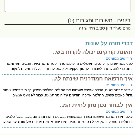
דיונים - תשובות ותגובות (0)
טרם נערך דיון סביב חידוש זה
ברי תורה על שונות
אונת קורקינט יכולה לקרות בש..
ידושים ממומנים
ני כמה שנים קורקינטים חשמליים נראו כמו טרנד קטן ונחמד בעיר. אנשים השתמשו
ם כדי להגיע מהר לעבודה, לחסוך פקקים או פשוט להתנייד בקלות ממקום למקום.
יך הרפואה המודרנית שינתה לג..
ידושים ממומנים
 לפני כמה שנים, הרבה אנשים ששמעו את המילים החלפת מפרק ירך מיד דמיינו ניתוח
ול, כאבים קשים, החלמה ארוכה וחודשים של חוסר תנועה. עבור לא מעט אנשים,
יך לבחור נכון מזון לחיית המ..
ידושים ממומנים
לם חיות המחמד השתנה בצורה משמעותית בשנים האחרונות. אם בעבר בעלי כלבים
תולים הסתפקו בשק אוכל בסיסי מהסופר, היום יותר אנשים מבינים שלתזונה יש השפע