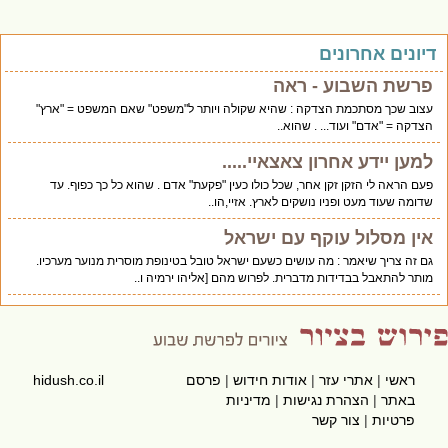
יונים אחרונים
פרשת השבוע - ראה
עצוב שכך מסתכמת הצדקה : שהיא שקולה ויותר ל"משפט" שאם המשפט = "ארץ"
הצדקה = "אדם" ועוד... . שהוא..
למען יידע אחרון צאצאיי.....
פעם הראה לי הזקן זקן אחר, שכל כולו כעין "פקעת" אדם . שהוא כל כך כפוף. עד
שדומה שעוד מעט ופניו נושקים לארץ. אזיי,הו..
אין מסלול עוקף עם ישראל
גם זה צריך שיאמר : מה עושים כשעם ישראל טובל בטינופת מוסרית מנוער מערכיו.
מותר להתאבל בבדידות מדברית. לפרוש מהם [אליהו ירמיה ו..
ראשי
|
אתרי עזר
|
אודות חידוש
|
פרסם
hidush.co.il
באתר
|
הצהרת נגישות
|
מדיניות
פרטיות
|
צור קשר