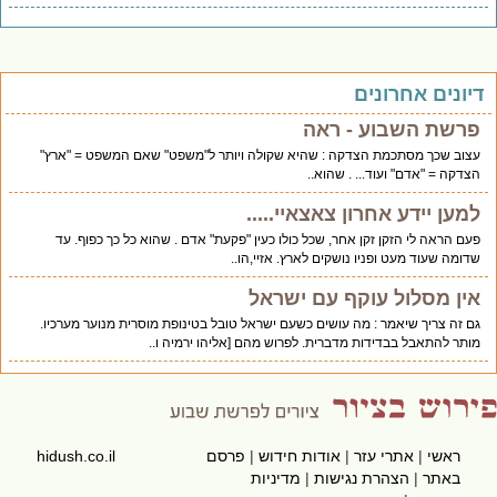
יונים אחרונים
פרשת השבוע - ראה
עצוב שכך מסתכמת הצדקה : שהיא שקולה ויותר ל"משפט" שאם המשפט = "ארץ"
הצדקה = "אדם" ועוד... . שהוא..
למען יידע אחרון צאצאיי.....
פעם הראה לי הזקן זקן אחר, שכל כולו כעין "פקעת" אדם . שהוא כל כך כפוף. עד
שדומה שעוד מעט ופניו נושקים לארץ. אזיי,הו..
אין מסלול עוקף עם ישראל
גם זה צריך שיאמר : מה עושים כשעם ישראל טובל בטינופת מוסרית מנוער מערכיו.
מותר להתאבל בבדידות מדברית. לפרוש מהם [אליהו ירמיה ו..
ראשי
|
אתרי עזר
|
אודות חידוש
|
פרסם
hidush.co.il
באתר
|
הצהרת נגישות
|
מדיניות