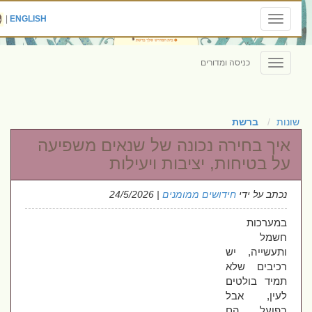
|
ENGLISH
Toggle
navigation
כניסה ומדורים
Toggle
navigation
שונות
ברשת
איך בחירה נכונה של שנאים משפיעה
על בטיחות, יציבות ויעילות
נכתב על ידי
חידושים ממומנים
| 24/5/2026
במערכות 
חשמל 
ותעשייה, יש 
רכיבים שלא 
תמיד בולטים 
לעין, אבל 
בפועל הם 