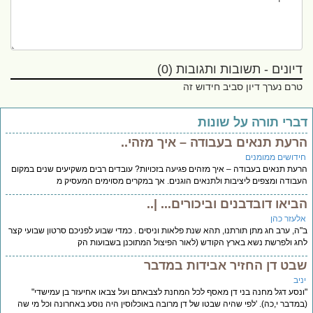
דיונים - תשובות ותגובות (0)
טרם נערך דיון סביב חידוש זה
ברי תורה על שונות
רעת תנאים בעבודה – איך מזהי..
ידושים ממומנים
עת תנאים בעבודה – איך מזהים פגיעה בזכויות? עובדים רבים משקיעים שנים במקום
בודה ומצפים ליציבות ולתנאים הוגנים. אך במקרים מסוימים המעסיק מ
ביאו דובדבנים וביכורים... |..
לעזר כהן
ה, ערב חג מתן תורתנו, תהא שנת פלאות וניסים . כמדי שבוע לפניכם סרטון שבועי קצר
ג ולפרשת נשא בארץ הקודש (לאור הפיצול המתוכנן בשבועות הק
בט דן החזיר אבידות במדבר
יב
נסע דגל מחנה בני דן מאסף לכל המחנת לצבאתם ועל צבאו אחיעזר בן עמישדי"
מדבר י,כה). 'לפי שהיה שבטו של דן מרובה באוכלוסין היה נוסע באחרונה וכל מי שה