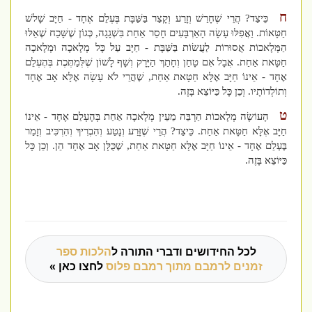
ח
כֵּיצַד? הֲרֵי שֶׁחָרַשׁ וְזָרַע וְקָצַר בַּשַּׁבָּת בֶּעְלֵם אֶחָד - חַיָּב שָׁלשׁ
חַטָּאוֹת. וַאֲפִלּוּ עָשָׂה הָאַרְבָּעִים חָסֵר אַחַת בִּשְׁגָגָה, כְּגוֹן שֶׁשָּׁכַח שֶׁאֵלּוּ
הַמְּלָאכוֹת אֲסוּרוֹת לַעֲשׂוֹת בַּשַּׁבָּת - חַיָּב עַל כָּל מְלָאכָה וּמְלָאכָה
חַטָּאת אַחַת. אֲבָל אִם טָחַן וְחָתַךְ הַיָּרָק וְשָׁף לָשׁוֹן שֶׁלְּמַתֶּכֶת בְּהֶעְלֵם
אֶחָד - אֵינוֹ חַיָּב אֶלָּא חַטָּאת אַחַת, שֶׁהֲרֵי לֹא עָשָׂה אֶלָּא אָב אֶחָד
וְתוֹלְדוֹתָיו. וְכֵן כָּל כַּיּוֹצֵא בָּזֶה.
ט
הָעוֹשֶׂה מְלָאכוֹת הַרְבֵּה מֵעֵין מְלָאכָה אַחַת בְּהֶעְלֵם אֶחָד - אֵינוֹ
חַיָּב אֶלָּא חַטָּאת אַחַת. כֵּיצַד? הֲרֵי שֶׁזָּרַע וְנָטַע וְהִבְרִיךְ וְהִרְכִּיב וְזָמַר
בֶּעְלֵם אֶחָד - אֵינוֹ חַיָּב אֶלָּא חַטָּאת אַחַת, שֶׁכֻּלָּן אָב אֶחָד הֵן. וְכֵן כָּל
כַּיּוֹצֵא בָּזֶה.
לכל החידושים ודברי התורה ל
הלכות ספר
זמנים לרמבם מתוך רמבם פלוס
לחצו כאן »