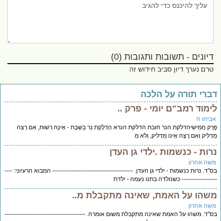
דיונים - תשובות ותגובות (0)
טרם נערך דיון סביב חידוש זה
ברי תורה על הלכה
ימוד רמב"ם יומי - פרק ..
ביהו ח
ֶרֶק חֲמִישִׁיהדלקת הנר חובת הדלקת הנרא הַדְלָקַת נֵר בַּשַּׁבָּת - אֵינָהּ רְשׁוּת, אִם רָצָה
דְלִיק וְאִם רָצָה אֵינוֹ מַדְלִיק, וְלֹא מִ
רות - כנשמות .ילדי גן העדן
שה אהרון
"ד. נרות כנשמות - ילדי גן העדן. ----------------------------------------- המבוא הרעיוני: ----
---------------- כשנולדה בתנו נעמה - ילדת
שהו על האמת, שאינה מתקבלת מ..
שה אהרון
"ד. משהו על האמת שאינה מתקבלת משום אומרה. -----------------------------------------