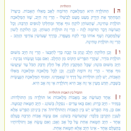
התולדות
ה
הַתּוֹלָדָה הִיא הַמְּלָאכָה הַדּוֹמָה לְאָב מֵאֵלּוּ הָאָבוֹת. כֵּיצַד?
הַמְּחַתֵּךְ אֶת הַיָּרָק מְעַט מְעַט לְבַשְּׁלוֹ - הֲרֵי זֶה חַיָּב, שֶׁזּוֹ הַמְּלָאכָה
תּוֹלֶדֶת טְחִינָה, שֶׁהַטּוֹחֵן לוֹקֵחַ גּוּף אֶחָד וּמְחַלְּקוֹ לְגוּפִים הַרְבֵּה; וְכָל
הָעוֹשֶׂה דָּבָר הַדּוֹמֶה לָזֶה - הֲרֵי זֶה תּוֹלֶדֶת הַטּוֹחֵן. וְכֵן הַלּוֹקֵחַ לָשׁוֹן
שֶׁלְּמַתֶּכֶת וְשָׁף אוֹתוֹ כְּדֵי לִקַּח מֵעֲפָרוֹ, כְּדֶרֶךְ שֶׁעוֹשִׂין צוֹרְפֵי הַזָּהָב -
הֲרֵי זֶה תּוֹלֶדֶת טְחִינָה.
ו
וְכֵן הַלּוֹקֵחַ חָלָב וְנָתַן בּוֹ קֵבָה כְּדֵי לְחַבְּצוֹ - הֲרֵי זֶה חַיָּב מִשּׁוּם
תּוֹלֶדֶת בּוֹרֵר, שֶׁהֲרֵי הִפְרִישׁ הַקּוֹס מִן הֶחָלָב. וְאִם גִּבְּנוֹ וְעָשָׂהוּ גְּבִינָה -
חַיָּב מִשּׁוּם בּוֹנֶה; שֶׁכָּל הַמְּקַבֵּץ חֵלֶק אֶל חֵלֶק וְדִבֵּק הַכֹּל עַד שֶׁיֵּעָשׂוּ
גּוּף אֶחָד - הֲרֵי זֶה דּוֹמֶה לְבִנְיָן. וְכֵן לְכָל מְלָאכָה וּמְלָאכָה מֵאֵלּוּ
הָאָבוֹת, יֵשׁ לָהֶן תּוֹלָדוֹת עַל דֶּרֶךְ זוֹ שֶׁאָמַרְנוּ. וּמִגּוּף הַמְּלָאכָה הַנַּעֲשֵׂית
בַּשַּׁבָּת, תֵּדַע מֵעֵין אֵי זֶה אָב הִיא וְתוֹלֶדֶת אֵי זֶה אָב הִיא.
ההבדל בין האבות והתולדות
ז
אֶחָד הָעוֹשֶׂה אָב מֵאֲבוֹת מְלָאכוֹת אוֹ תּוֹלָדָה מִן הַתּוֹלָדוֹת:
בְּמֵזִיד - חַיָּב כָּרֵת; וְאִם בָּאוּ עֵדִים - נִסְקָל; בְּשׁוֹגֵג - חַיָּב חַטָּאת קְבוּעָה.
אִם כֵּן, מַה הֶפְרֵשׁ יֵשׁ בֵּין הָאָבוֹת וְהַתּוֹלָדוֹת? אֵין בֵּינֵיהֶן הֶפְרֵשׁ אֶלָּא
לְעִנְיַן הַקָּרְבָּן בִּלְבַד: שֶׁהָעוֹשֶׂה בְּשׁוֹגֵג: אִם עָשָׂה אָבוֹת הַרְבֵּה בֶּעְלֵם
אֶחָד - חַיָּב חַטָּאת אַחַת עַל כָּל אָב וְאָב; וְאִם עָשָׂה אָב וְתוֹלְדוֹתָיו
בְּהֶעְלֵם אֶחָד - אֵינוֹ חַיָּב אֶלָּא חַטָּאת אַחַת.