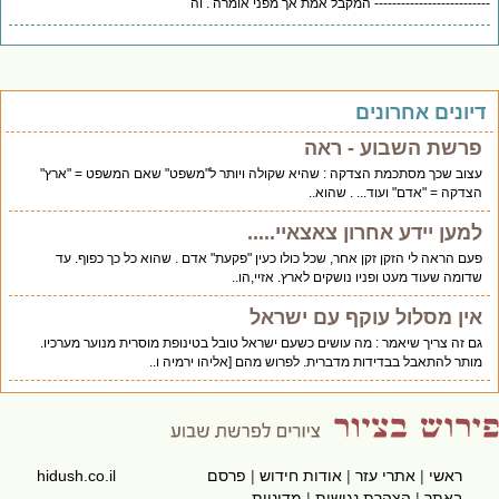
------------------------ המקבל אמת אך מפני אומרה . וה
יונים אחרונים
פרשת השבוע - ראה
עצוב שכך מסתכמת הצדקה : שהיא שקולה ויותר ל"משפט" שאם המשפט = "ארץ"
הצדקה = "אדם" ועוד... . שהוא..
למען יידע אחרון צאצאיי.....
פעם הראה לי הזקן זקן אחר, שכל כולו כעין "פקעת" אדם . שהוא כל כך כפוף. עד
שדומה שעוד מעט ופניו נושקים לארץ. אזיי,הו..
אין מסלול עוקף עם ישראל
גם זה צריך שיאמר : מה עושים כשעם ישראל טובל בטינופת מוסרית מנוער מערכיו.
מותר להתאבל בבדידות מדברית. לפרוש מהם [אליהו ירמיה ו..
ראשי
|
אתרי עזר
|
אודות חידוש
|
פרסם
hidush.co.il
באתר
|
הצהרת נגישות
|
מדיניות