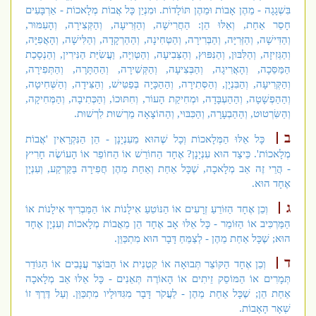
בִּשְׁגָגָה - מֵהֶן אָבוֹת וּמֵהֶן תּוֹלָדוֹת. וּמִנְיַן כָּל אֲבוֹת מְלָאכוֹת - אַרְבָּעִים
חָסֵר אַחַת, וְאֵלּוּ הֵן: הַחֲרִישָׁה, וְהַזְּרִיעָה, וְהַקְּצִירָה, וְהָעִמּוּר,
וְהַדִּישָׁה, וְהַזְּרִיָּה, וְהַבְּרִירָה, וְהַטְּחִינָה, וְהַהַרְקָדָה, וְהַלִּישָׁה, וְהָאֲפִיָּה,
וְהַגְּזִיזָה, וְהַלִּבּוּן, וְהַנִּפּוּץ, וְהַצְּבִיעָה, וְהַטְּוִיָּה, וַעֲשִׂיַּת הַנִּירִין, וְהַנְסָכַת
הַמַּסֵּכָה, וְהָאֲרִיגָה, וְהַבְּצִיעָה, וְהַקְּשִׁירָה, וְהַהַתָּרָה, וְהַתְּפִירָה,
וְהַקְּרִיעָה, וְהַבִּנְיָן, וְהַסְּתִירָה, וְהַהַכָּיָה בְּפַטִּישׁ, וְהַצִּידָה, וְהַשְּׁחִיטָה,
וְהַהַפְשָׁטָה, וְהַהַעְבָּדָה, וּמְחִיקַת הָעוֹר, וְחִתּוּכוֹ, וְהַכְּתִיבָה, וְהַמְּחִיקָה,
וְהַשִּׂרְטוּט, וְהַהַבְעָרָה, וְהַכִּבּוּי, וְהַהוֹצָאָה מֵרְשׁוּת לִרְשׁוּת.
ב
כָּל אֵלּוּ הַמְּלָאכוֹת וְכָל שֶׁהוּא מֵעִנְיָנָן - הֵן הַנִּקְרָאִין 'אֲבוֹת
מְלָאכוֹת'. כֵּיצַד הוּא עִנְיָנָן? אֶחָד הַחוֹרֵשׁ אוֹ הַחוֹפֵר אוֹ הָעוֹשֶׂה חָרִיץ
- הֲרֵי זֶה אַב מְלָאכָה, שֶׁכָּל אַחַת וְאַחַת מֵהֶן חֲפִירָה בַּקַּרְקַע, וְעִנְיָן
אֶחָד הוּא.
ג
וְכֵן אֶחָד הַזּוֹרֵעַ זְרָעִים אוֹ הַנּוֹטֵעַ אִילָנוֹת אוֹ הַמַּבְרִיךְ אִילָנוֹת אוֹ
הַמַּרְכִּיב אוֹ הַזּוֹמֵר - כָּל אֵלּוּ אָב אֶחָד הֵן מֵאֲבוֹת מְלָאכוֹת וְעִנְיָן אֶחָד
הוּא; שֶׁכָּל אַחַת מֵהֶן - לְצַמֵּחַ דָּבָר הוּא מִתְכַּוֵּן.
ד
וְכֵן אֶחָד הַקּוֹצֵר תְּבוּאָה אוֹ קִטְנִית אוֹ הַבּוֹצֵר עֲנָבִים אוֹ הַגּוֹדֵר
תְּמָרִים אוֹ הַמּוֹסֵק זֵיתִים אוֹ הָאוֹרֶה תְּאֵנִים - כָּל אֵלּוּ אַב מְלָאכָה
אַחַת הֵן; שֶׁכָּל אַחַת מֵהֶן - לַעֲקֹר דָּבָר מִגִּדּוּלָיו מִתְכַּוֵּן. וְעַל דֶּרֶךְ זוֹ
שְׁאָר הָאָבוֹת.