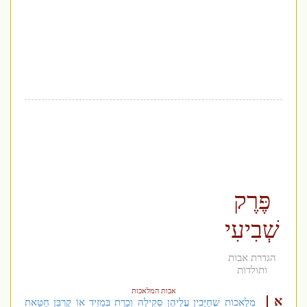
פֶּרֶק
שְׁבִיעִי
הגדרת אבות
ותולדות
אבות המלאכות
א
מְלָאכוֹת שֶׁחַיָּבִין עֲלֵיהֶן סְקִילָה וְכָרֵת בְּמֵזִיד אוֹ קָרְבַּן חַטָּאת