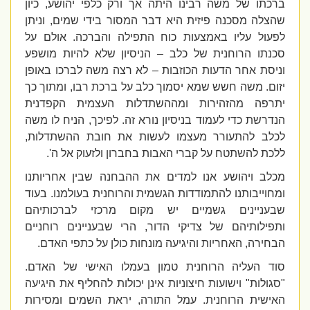
ברכתו של משה רבינו היתה אך ורק כלפי יהושע, כיון
שהצלה מסכנה פיזית היא דבר המסור בידי שמים, וניתן
לפעול עליו באמצעות כוח התפילה והברכה. אולם על
סכנתו הרוחנית של כלב – הניסיון שלא להיות מושפע
וניסת אחר הדעות הכוזבות – לא רצה משה לברכו באופן
יזום. משה חשש שמא יסמוך כלב על ברכת רבו, ומתוך כך
יתרפה מהזהירות ומההשתדלות העצמית הקפדנית
הנדרשת כדי לעמוד בניסיון נורא זה.
לפיכך, הניח לו משה
לכלב להתעורר מעצמו לעשות את חובת ההשתדלות,
ללכת להשתטח על קברי האבות בחברון ולזעוק אל ה'.
מכלב ויהושע אנו למדים את ההבחנה שבין אחריותנו
ומחוייבותנו להתמודדות הגשמית והרוחנית בעולמנו. בעוד
שבעניינים גשמיים יש מקום מרכזי לברכותיהם
ותפילותיהם של צדיקי הדור, הרי שבעניינים רוחניים
הבחירה, האחריות והיגיעה מונחות כולן על כתפי האדם.
סוד העליה הרוחנית טמון בעמלו האישי של האדם.
"סגולות" וישועות חיצוניות אינן יכולות להחליף את היגיעה
האישית הרוחנית. עמל התורה, יראת השמים ומסירות