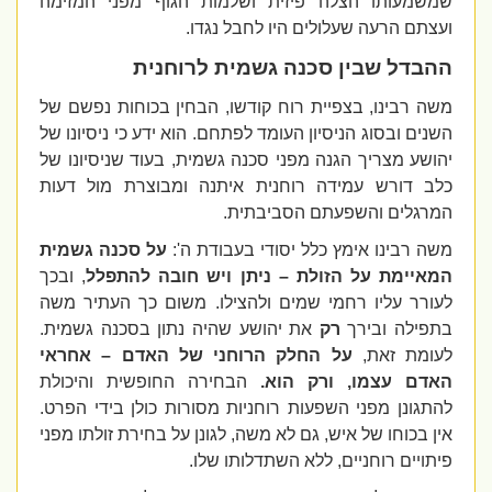
שמשמעותו הצלה פיזית ושלמות הגוף מפני המזימה
ועצתם הרעה שעלולים היו לחבל נגדו.
ההבדל שבין סכנה גשמית לרוחנית
משה רבינו, בצפיית רוח קודשו, הבחין בכוחות נפשם של
השנים ובסוג הניסיון העומד לפתחם. הוא ידע כי ניסיונו של
יהושע מצריך הגנה מפני סכנה גשמית, בעוד שניסיונו של
כלב דורש עמידה רוחנית איתנה ומבוצרת מול דעות
המרגלים והשפעתם הסביבתית.
משה רבינו אימץ כלל יסודי בעבודת ה':
על סכנה גשמית
המאיימת על הזולת – ניתן ויש חובה להתפלל
,
ובכך
לעורר עליו רחמי שמים ולהצילו. משום כך העתיר משה
בתפילה ובירך
רק
את יהושע שהיה נתון בסכנה גשמית.
לעומת זאת,
על החלק הרוחני של האדם – אחראי
האדם עצמו, ורק הוא.
הבחירה החופשית והיכולת
להתגונן מפני השפעות רוחניות מסורות כולן בידי הפרט.
אין בכוחו של איש, גם לא משה, לגונן על בחירת זולתו מפני
פיתויים רוחניים, ללא השתדלותו שלו.