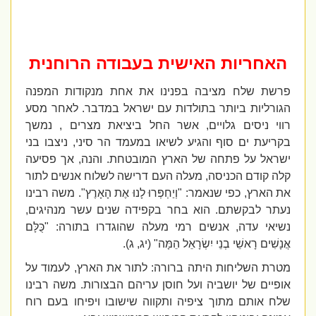
האחריות האישית בעבודה הרוחנית
פרשת שלח מציבה בפנינו את אחת מנקודות המפנה
הגורליות ביותר בתולדות עם ישראל במדבר. לאחר מסע
רווי ניסים גלויים, אשר החל ביציאת מצרים , נמשך
בקריעת ים סוף והגיע לשיאו במעמד הר סיני, ניצבו בני
ישראל על פתחה של הארץ המובטחת. והנה, אך פסיעה
קלה קודם הכניסה, מעלה העם דרישה לשלוח אנשים לתור
את הארץ, כפי שנאמר: "וְיַחְפְּרוּ לָנוּ אֶת הָאָרֶץ". משה רבינו
נעתר לבקשתם. הוא בחר בקפידה שנים עשר מנהיגים,
נשיאי עדה, אנשים רמי מעלה שהוגדרו בתורה: "כֻּלָּם
אֲנָשִׁים רָאשֵׁי בְנֵי יִשְׂרָאֵל הֵמָּה" (יג, ג).
מטרת השליחות היתה ברורה: לתור את הארץ, לעמוד על
אופיים של יושביה ועל חוסן עריהם הבצורות. משה רבינו
שלח אותם מתוך ציפיה ותקווה שישובו ויפיחו בעם רוח