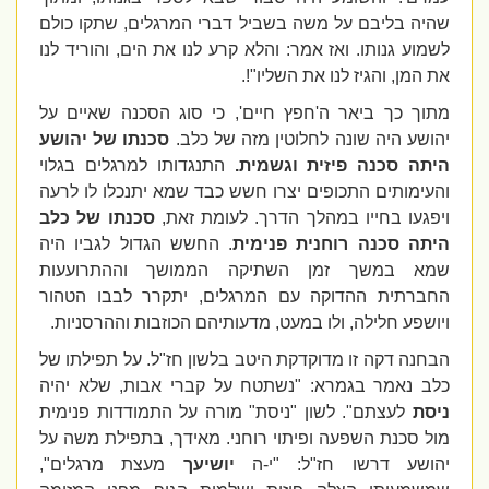
שהיה בליבם על משה בשביל דברי המרגלים, שתקו כולם
לשמוע גנותו. ואז אמר: והלא קרע לנו את הים, והוריד לנו
את המן, והגיז לנו את השליו
!"
.
מתוך כך ביאר ה'חפץ חיים', כי סוג הסכנה שאיים על
יהושע היה שונה לחלוטין מזה של כלב.
סכנתו של יהושע
היתה סכנה פיזית וגשמית.
התנגדותו למרגלים בגלוי
והעימותים התכופים יצרו חשש כבד שמא יתנכלו לו לרעה
ויפגעו בחייו במהלך הדרך. לעומת זאת,
סכנתו של כלב
היתה סכנה רוחנית פנימית
.
החשש הגדול לגביו היה
שמא במשך זמן השתיקה הממושך וההתרועעות
החברתית ההדוקה עם המרגלים, יתקרר לבבו הטהור
ויושפע חלילה, ולו במעט, מדעותיהם הכוזבות וההרסניות.
הבחנה דקה זו מדוקדקת היטב בלשון חז"ל. על תפילתו של
כלב נאמר בגמרא: "נשתטח על קברי אבות, שלא יהיה
ניסת
לעצתם". לשון "ניסת" מורה על התמודדות פנימית
מול סכנת השפעה ופיתוי רוחני. מאידך, בתפילת משה על
יהושע דרשו חז"ל: "י-ה
יושיעך
מעצת מרגלים",