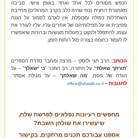
הנפש מסורים לכל אחד ואחד באופן אישי. סביבה
מאתגרת רוחנית (כפי שהיה כלב בקרב המרגלים) מחייבת
השתדלות כפולה ומכופלת. אין לאדם לסמוך על הגנה
פסיבית או על תפילותיהם של אחרים עליו. עליו לעורר את
עצמו, להתפלל ולנקוט בפעולות מעשיות וברורות שיאפשרו
לו לעמוד כחומה בצורה מול רוחות הזמן.
הכותב:
הרב חגי ולוסקי – מרצה ומחבר סדרת הספרים
'
תורתך שאלתי'
על התורה, רב המכר
'כי ישאלך'
– על
הגדה של פסח, '
מה שאלתך
' – על מגילת אסתר.
לתגובות
–
office@shaalti.co.il
מחפשים רעיונות נפלאים לפרשת שלח,
שיעשירו את שולחן השבת?
אספנו
עבורכם
תכנים
מרתקים
, בקישור