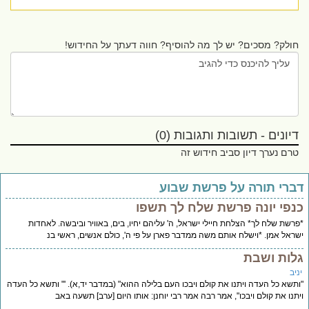
חולק? מסכים? יש לך מה להוסיף? חווה דעתך על החידוש!
דיונים - תשובות ותגובות (0)
טרם נערך דיון סביב חידוש זה
ברי תורה על פרשת שבוע
נפי יונה פרשת שלח לך תשפו
רשת שלח לך* הצלחת חיילי ישראל, ה' עליהם יחיו, בים, באוויר וביבשה. לאחדות
ראל אמן. *וישלח אותם משה ממדבר פארן על פי ה', כולם אנשים, ראשי בנ
לות ושבת
יב
תשא כל העדה ויתנו את קולם ויבכו העם בלילה ההוא" (במדבר יד,א). '" ותשא כל העדה
תנו את קולם ויבכו", אמר רבה אמר רבי יוחנן: אותו היום [ערב] תשעה באב