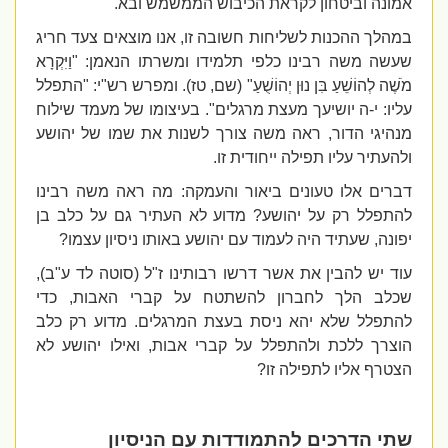
אמונה וביטחון לקראת הכיבוש הממשמש ובא.
במהלך ההכנות לשליחות חשובה זו, אנו מוצאים צעד חריג
שעשה משה רבינו כלפי תלמידו ומשרתו הנאמן: "וַיִּקְרָא
מֹשֶׁה לְהוֹשֵׁעַ בִּן נוּן יְהוֹשֻׁעַ" (שם, טז). ומפרש רש"י: "התפלל
עליו: י-ה יושיעך מעצת מרגלים". בעיצומו של מעמד שילוח
מנהיגי הדור, ראה משה צורך לשנות את שמו של יהושע
ולהעתיר עליו תפילה ייחודית זו.
דברים אלו טעונים ביאור והעמקה: מה ראה משה רבינו
להתפלל רק על יהושע? מדוע לא העתיר גם על כלב בן
יפונה, שעתיד היה לעמוד עם יהושע באותו ניסיון עצמו?
עוד יש להבין את אשר דרשו רבותינו ז"ל (סוטה לד ע"ב),
שכלב הלך לחברון להשתטח על קברי האבות, כדי
להתפלל שלא יהא ניסת בעצת המרגלים. מדוע רק כלב
הוצרך ללכת ולהתפלל על קברי אבות, ואילו יהושע לא
הצטרף אליו לתפילה זו?
שתי הדרכים להתמודדות עם הניסיון