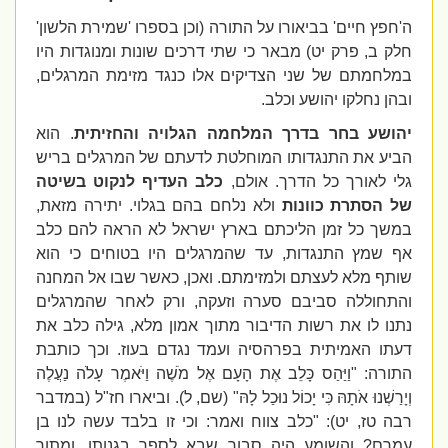
ה'חפץ חיים' בביאורו על התורה (וכן בספרו 'שמירת הלשון'
חלק ב, פרק יט) מבאר כי שתי דרכים שונות ומנוגדות היו
במלחמתם של שני הצדיקים אלו כנגד מזימת המרגלים,
ובהן נחלקו יהושע וכלב.
יהושע בחר בדרך המלחמה הגלויה והחזיתית
.
הוא
הביע את התנגדותו המוחלטת לדעתם של המרגלים בריש
גלי לאורך כל הדרך. אולם,
כלב העדיף לנקוט בשיטה
של הסתרת כוונות
ולא נלחם בהם בגלוי. יתירה מזאת,
במשך כל זמן הליכתם בארץ ישראל לא הראה להם כלב
אף שמץ התנגדות, עד שהמרגלים היו בטוחים כי הוא
שותף מלא לעצתם ולמזימתם. ואכן, כאשר שבו אל המחנה
והתחוללה סביבם סערה וזעקה, ורק לאחר שהמרגלים
נתנו לו את רשות הדיבור מתוך אמון מלא, גילה כלב את
דעתו האמיתית בפרהסיה ועמד נגדם בעוז.
וכך כותבת
התורה: "וַיַּהַס כָּלֵב אֶת הָעָם אֶל מֹשֶׁה וַיֹּאמֶר עָלֹה נַעֲלֶה
וְיָרַשְׁנוּ אֹתָהּ כִּי יָכוֹל נוּכַל לָהּ" (שם, ל). וביארו חז"ל (במדבר
רבה טז, יט): "כלב צווח ואמר: וכי זו בלבד עשה לנו בן
עמרם? והשומע היה סבור שבא לספר בגנותו, ומתוך