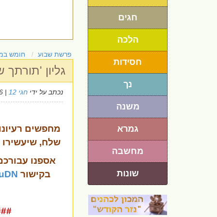
חגים
הלכה
פרשת שבוע
חומש במ
חסידות
גליון 'תורתך
נך
נכתב על ידי
חגי 12
| 4/6/2026
משנה
מחפשים רעיונו
גמרא
שלח, שיעשירו 
מחשבה
אספנו
עבורכם
שונות
בקישור
VIuDN
###