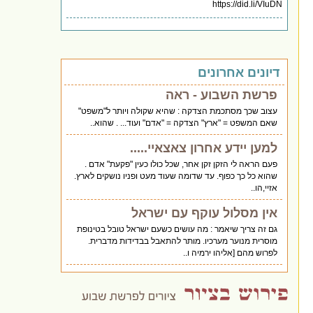
https://did.li/VIuDN
דיונים אחרונים
פרשת השבוע - ראה
עצוב שכך מסתכמת הצדקה : שהיא שקולה ויותר ל"משפט"
שאם המשפט = "ארץ" הצדקה = "אדם" ועוד... . שהוא..
למען יידע אחרון צאצאיי.....
פעם הראה לי הזקן זקן אחר, שכל כולו כעין "פקעת" אדם .
שהוא כל כך כפוף. עד שדומה שעוד מעט ופניו נושקים לארץ.
אזיי,הו..
אין מסלול עוקף עם ישראל
גם זה צריך שיאמר : מה עושים כשעם ישראל טובל בטינופת
מוסרית מנוער מערכיו. מותר להתאבל בבדידות מדברית.
לפרוש מהם [אליהו ירמיה ו..