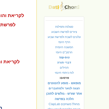
לקריאת והו
לפרשת 
סגולות ותפילות
ציורים לפרשת השבוע
עלונים לשבת ולפרשת שבוע
הדף היומי
המשנה היומית
הרמב"ם היומי
טופ-top
לקריאת וה
דברי תורה
תהילים
לוח כיתתי חינמי
פרסום:
מופאש - מופע להטוטים
הצגה לנוער ולמתגברים
אתר שורש - גולשים לתוכן
הלכה בפרשה
מחולל משחקים ClapLab
ר