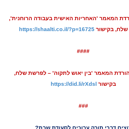
רדת המאמר
'האחריות האישית בעבודה הרוחנית',
שלח, בקישור
https://shaalti.co.il/?p=16725
####
ורדת המאמר '
בין יאוש לתקוה' – לפרשת שלח
,
בקישור
https://did.li/rXdsl
###
וצים דברי תורה ערוכים לסעודת שבת?