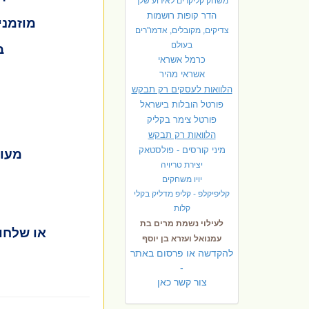
משחק קליקרים לאירוע שלך
הדר קופות רושמות
מוזמני
צדיקים, מקובלים, אדמו"רים
בעולם
ב
כרמל אשראי
אשראי מהיר
הלוואות לעסקים רק תבקש
פורטל הובלות בישראל
פ
ורטל צימר בקליק
הלוואות רק תבקש
מיני קורסים - פולסטאק
מעונ
יצירת טריויה
יויו משחקים
קליפיקלפ - קליפ מדליק בקלי
קלות
לעילוי נשמת מרים בת
או שלחו 
עמנואל ועזרא בן יוסף
להקדשה או פרסום באתר
-
צור קשר כאן