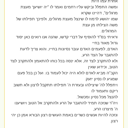
אחרת עמו היות
ומשה התפלל וביקש עליו רחמים ואמר לו "יה יושיעך מעצת
מרגלים", דהיינו שקרא
שמו יהושע לרמוז לו שינצל מעצת מרגלים, ולפיכך תפילתו של
משה הצילתו מן עצת
המרגלים.
וראיתי בס"ד להוסיף על דברי קדשו, שהנה אנו רואים כאן יסוד
גדול מאוד בחיי
האדם, לפעמים האדם עובר נסיונות בחייו, והוא צריך לדעת
להתגבר על הצד הרע,
ולא להתקרב לצד זה, אלא ינסה בכל כוחו להתאמץ ולהתקרב לצד
הטוב, וכידוע שאין
הקב"ה מביא לאדם לולא היה יכול לעמוד בו. ועל כן בכל פעם
שמגיע לו נסיון יזעק
ויתפלל לה' שיצילהו ובעזרת ה' תפילתו תתקבל לרצון ולא תשוב
ריקם ותעמוד לו
להנצל מכל נסיון ומכשול.
ויה"ר שנזכה תמיד להתגבר על הרע ולהתקרב אל הטוב ויושיענו
ה' מיצרנו הרע,
ונזכה להיות אנשים כשרים באמת העושים רצון הבורא אמן כן יהי
רצון.