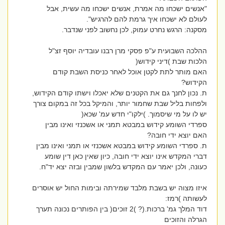
"אנשים ישכחו מה אמרת, אנשים ישכחו מה עשית, אבל
לעולם לא ישכחו איך גרמת להם להרגיש".
מסקנה: הרגש נחרט עמוק, לכן נחשוב לפני שנדבר.
ההלכה השבועית ע"פ פסקי מרן רבנו עובדיה יוסף זצ"ל
הלכות שבת )דיני קידוש(
האם מותר לתת לקטן אוכל לאחר כניסת השבת קודם
הקידוש?
ת. נכון לחנך גם את הקטנים שלא יאכלו וישתו קודם הקידוש,
ולפחות בליל שבת שחמור יותר, והמיקל בכל זה במקום צורך
יש לו על מי שיסמוך. )ילקו"י חדש עמ' שכא(
ספרדי השומע קידוש במבטא תמני או אשכנזי ואינו מבין
האם יוצא ידי חובה?
ת. ספרדי השומע קידוש במבטא אשכנזי או תמני ואינו מבין
דברי המקדש אינו יוצא ידי חובה, כיון שאין כאן דין שומע
כעונה, ולכן יאמר עם המקדש בלשון שמבין ובזה יצא יד"ח.
איזו מצוה יש בשבת מלבד שמירתה ובימות החול יש אוסרים
לעשותה )רמז:
דוד המלך גמ' ברכות.(? )2 זוכים( בין הפותרים נכונה תערך
הגרלה והזוכים