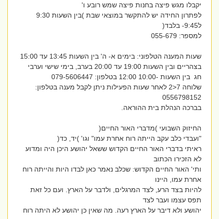
יקבלו מגש פיצה בחנות פיצה שמש רובע ו'
לפתרון החידה יש להתקשר במוצאי שבת )בין השעות 9:30
ל9:45- בלבד(
למספר: 055-679
שעות המענה הטלפוני: בימים א- ה' בין השעות 13:45 עד 15:00
בצהריים ובין השעות 19:00 עד 20:00 בערב, בימי שישי וערבי
חג בין השעות -10:00 12:00 בטלפון: 079-5606447
שלוחה 7<2 לאחר שעות הפעילות ניתן לקבל מענה בטלפון:
0556798152
בברכה הנהלת בית ההוראה.
החיזוק השבועי )מדברי האור החיים(
"ועבדי כלב עקב הייתה רוח אחרת עמו" וגו' )יד, כד(
ראיתי בדברי האור החיים הקדוש ששאל יהושע היכן היה ומדוע
לא הזכירו הכתוב
ותי' האור החיים הקדוש: שכלב נאמר כאן לבדו היות והייתה רוח
אחרת עמו, היינו
להיות בצד הרע, לצד המרגלים, ולדבר על הארץ. ועם כל זאת
תפס עצמו ועבר לצד
יהושע ולא דיבר על הארץ רעה. מה שאין כן יהושע לא היתה רוח