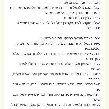
לעבודתו יתברך בקרוב אמן.
העלון מוקדש להצלחת דוד בן שרית ומשפחתו ולרפואת שרה בת
ציפורה תחי' בתוך שאר חולי עמו ישראל.
להבדיל בין החיים למתים
העלון מוקדש לע"נ יעקב בן רחל ז"ל נלב"ע כ"א תמוז תשפ"ה
ת.נ.צ.ב.ה.
מיהו האדם השמח בחלקו. הסיפור השבועי
מעשה במלך אחד שבנה במרכז העיר ארמון נהדר ומרהיב עין,
וסביבו נטע
גן נפלא עצי פרי ושושנים ופרחים, וריח לו כלבנון, וקבע בו שלט
קטן, וחרט
עליו: "הארמון והגן האלה ינתנו במתנה על ידי המלך לאדם
השמח
בחלקו". עברו כמה בני אדם וראו את הארמון ואת השלט שעליו,
וכל אחד
חשב לעצמו בודאי שלא בשבילי יהיה הארמון הזה, כי מי שיש לו
מנה
רוצה מאתיים, ואינו שמח בחלקו. והנה עבר שם איש עשיר ונכבד,
שזכה
לעושר וכבוד ולמשפחה מפוארת, והוא מדושן עונג, ומאושר בכל