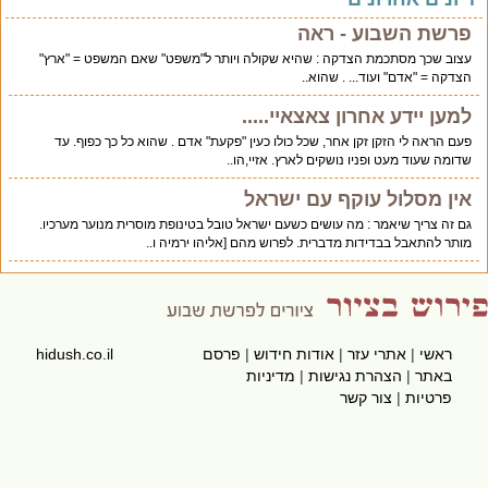
פרשת השבוע - ראה
עצוב שכך מסתכמת הצדקה : שהיא שקולה ויותר ל"משפט" שאם המשפט = "ארץ"
הצדקה = "אדם" ועוד... . שהוא..
למען יידע אחרון צאצאיי.....
פעם הראה לי הזקן זקן אחר, שכל כולו כעין "פקעת" אדם . שהוא כל כך כפוף. עד
שדומה שעוד מעט ופניו נושקים לארץ. אזיי,הו..
אין מסלול עוקף עם ישראל
גם זה צריך שיאמר : מה עושים כשעם ישראל טובל בטינופת מוסרית מנוער מערכיו.
מותר להתאבל בבדידות מדברית. לפרוש מהם [אליהו ירמיה ו..
ראשי
|
אתרי עזר
|
אודות חידוש
|
פרסם
hidush.co.il
באתר
|
הצהרת נגישות
|
מדיניות
פרטיות
|
צור קשר