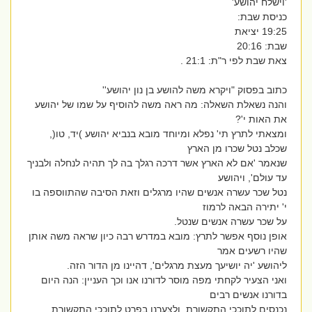
'וישלח יהושע'
כניסת שבת:
19:25 יציאת
שבת: 20:16
צאת שבת לפי ר"ת: 21:1 .
כתוב בפסוק "ויקרא משה להושע בן נון יהושע''
והנה נשאלת השאלה: מה ראה משה להוסיף על שמו של יהושע
את האות י'?
ומצאתי לתרץ תי' נפלא ומיוחד מובא בנביא יהושע )יד, טו(,
שכלב נטל שכרו מן הארץ
שנאמר 'אם לא הארץ אשר דרכה רגלך בה לך תהיה לנחלה ולבניך
עד עולם', ויהושע
נטל שכר עשרה אנשים שהיו מרגלים וזאת הסיבה שהתווספה בו
י' יתירה הבאה לרמוז
על שכר עשרה אנשים שנטל.
אופן נוסף אפשר לתרץ: מובא במדרש רבה כיון שראה משה אותן
שהיו רשעים אמר
ליהושע 'יה יושיעך מעצת מרגלים', דהיינו מן הדור הזה.
ואני הצעיר לקחתי מפה מוסר לדורנו אנו וכך העניין: הנה היום
בדורנו אנשים רבים
נכנסים לתוככי התקשורת, ולצערנו בפרט לתוככי התקשורת