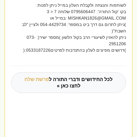
לשותפות והנצחה ולקבלת העלון במייל ניתן לפנות:
בקו 'קול התורה': 0795606447 שלוחה 7 < 3
MISHKAN1826@GMAIL.COM
:במייל או
)ניתן לתרום גם דרך ביט במספר: 054-4429734 ולציין "לב
השבת"(
ניתן להאזין לשיעורי הרב בקול הלשון )מספר ישיר(: 073-
2951206
)דרושים מפיצים לעלון בהתנדבות לפרטים0533187226:(
לכל החידושים ודברי התורה ל
פרשת שלח
לחצו כאן »