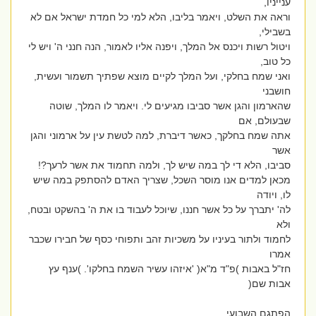
ענייניו,
וראה את השלט, ויאמר בליבו, הלא למי כל חמדת ישראל אם לא
בשבילי,
ויטול רשות ויכנס אל המלך, ויפנה אליו לאמור, הנה חנני ה' ויש לי
כל טוב,
ואני שמח בחלקי, ועל המלך לקיים מוצא שפתיך תשמור ועשית,
חושבני
שהארמון והגן אשר סביבו מגיעים לי. ויאמר לו המלך, שוטה
שבעולם, אם
אתה שמח בחלקך, כאשר דיברת, למה לטשת עין על ארמוני והגן
אשר
סביבו, הלא די לך במה שיש לך, ולמה תחמוד את אשר לרעך?!
מכאן למדים אנו מוסר השכל, שצריך האדם להסתפק במה שיש
לו, ויודה
לה' יתברך על כל אשר חננו, שיוכל לעבוד בו את ה' בהשקט ובטח,
ולא
לחמוד ולתור בעיניו על משכיות זהב ותפוחי כסף של חבירו שכבר
אמרו
חז"ל באבות )פ"ד מ"א( 'איזהו עשיר השמח בחלקו'. )ענף עץ
אבות שם(
הפתגם השבועי.