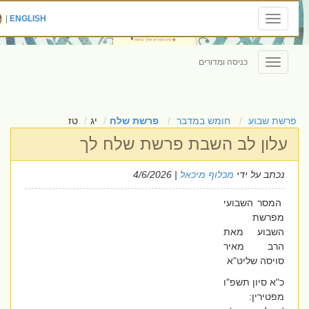
|
ENGLISH
Toggle
navigation
כניסה ומדורים
Toggle
navigation
פרשת שבוע
חומש במדבר
פרשת שלח
יג
טז
עלון לב השבת פרשת שלח לך
נכתב על ידי
מכלוף מיכאל
| 4/6/2026
המסר השבועי
מפרשת
השבוע מאת
הרב מאיר
סויסה שליט"א
כ"א סיון תשפ"ו
מפטירין: