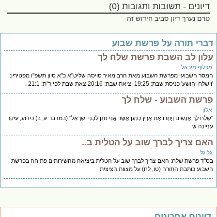
דיונים - תשובות ותגובות (0)
טרם נערך דיון סביב חידוש זה
ברי תורה על פרשת שבוע
לון לב השבת פרשת שלח לך
כלוף מיכאל
סר השבועי מפרשת השבוע מאת הרב מאיר סויסה שליט"א כ"א סיון תשפ"ו מפטירין:
לח יהושע' כניסת שבת: 19:25 יציאת שבת: 20:16 צאת שבת לפי ר"ת: 21:1 .
רשת השבוע - שלח לך
לון
ְׁלַח לְךָ אֲנָשִׁים וְיָתֻרוּ אֶת אֶרֶץ כְּנַעַן אֲשֶׁר אֲנִי נֹתֵן לִבְנֵי יִשְׂרָאֵל" (במדבר יג, ב) כידוע, עיקר
יינה ש
אם צריך לברך שוב על הטלית ב..
ל גל
''ד פרשת שלח: האם צריך לברך שוב על הטלית ביציאה מהשירותים פתיחה בפרשת
בוע כותבת התורה (טו, לח) על מצוות הציצית
יונים אחרונים