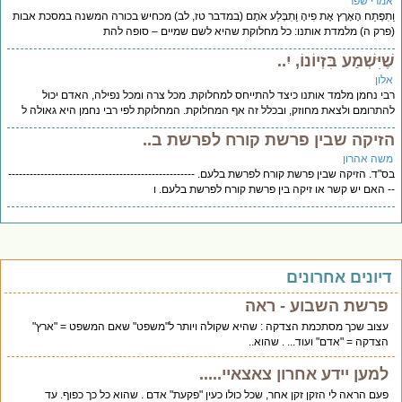
מרי שפר
תִפְּתַח הָאָרֶץ אֶת פִיהָ וַתִבְּלַע אֹתָם (במדבר טז, לב) מכחיש בכורה המשנה במסכת אבות
רק ה) מלמדת אותנו: כל מחלוקת שהיא לשם שמיים – סופה להת
ֶיִּשְׁמַע בִּזְיוֹנוֹ, יִ..
לון
י נחמן מלמד אותנו כיצד להתייחס למחלוקת. מכל צרה ומכל נפילה, האדם יכול
תרומם ולצאת מחוזק, ובכלל זה אף המחלוקת. המחלוקת לפי רבי נחמן היא גאולה ל
זיקה שבין פרשת קורח לפרשת ב..
שה אהרון
"ד. הזיקה שבין פרשת קורח לפרשת בלעם. ----------------------------------------------------
 האם יש קשר או זיקה בין פרשת קורח לפרשת בלעם. ו
יונים אחרונים
פרשת השבוע - ראה
עצוב שכך מסתכמת הצדקה : שהיא שקולה ויותר ל"משפט" שאם המשפט = "ארץ"
הצדקה = "אדם" ועוד... . שהוא..
למען יידע אחרון צאצאיי.....
פעם הראה לי הזקן זקן אחר, שכל כולו כעין "פקעת" אדם . שהוא כל כך כפוף. עד