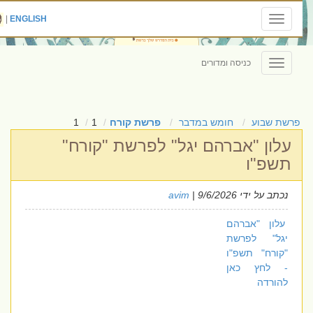
|
ENGLISH
Toggle
navigation
כניסה ומדורים
Toggle
navigation
פרשת שבוע
חומש במדבר
פרשת קורח
1
1
עלון "אברהם יגל" לפרשת "קורח"
תשפ"ו
נכתב על ידי
| 9/6/2026
avim
עלון "אברהם
יגל" לפרשת
"קורח" תשפ"ו
- לחץ כאן
להורדה