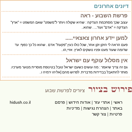
יונים אחרונים
פרשת השבוע - ראה
עצוב שכך מסתכמת הצדקה : שהיא שקולה ויותר ל"משפט" שאם המשפט = "ארץ"
הצדקה = "אדם" ועוד... . שהוא..
למען יידע אחרון צאצאיי.....
פעם הראה לי הזקן זקן אחר, שכל כולו כעין "פקעת" אדם . שהוא כל כך כפוף. עד
שדומה שעוד מעט ופניו נושקים לארץ. אזיי,הו..
אין מסלול עוקף עם ישראל
גם זה צריך שיאמר : מה עושים כשעם ישראל טובל בטינופת מוסרית מנוער מערכיו.
מותר להתאבל בבדידות מדברית. לפרוש מהם [אליהו ירמיה ו..
ראשי
|
אתרי עזר
|
אודות חידוש
|
פרסם
hidush.co.il
באתר
|
הצהרת נגישות
|
מדיניות
פרטיות
|
צור קשר