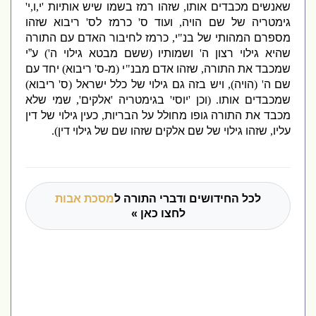
שאנשים מכבדים אותו
,
שזהו רמז בשמו שיש אותיות
'
י
,
ו
,
י
'
גימטריה של שם הויה
,
ועוד ס
'
כרמז לס
'
ריבוא שזהו
מספרם המהותי של בנ
"
י
,
כרמז לחיבור האדם עם התורה
שהיא גילוי רצון ה
'
ושמותיו
(
ששם מבטא גילוי ה
')
ע”י
שמכבד את התורה
,
שזהו אדם מבנ
"
י
(
מ
-
ס
'
ריבוא
)
יחד עם
שם ה
' (
הויה
),
ויש בזה גם גילוי של כלל ישראל
(
ס
'
ריבוא
)
שמכבדים אותו
. (
וכן
'
יוסי
'
בגימטריה
'
אלקים
',
שמי שלא
מכבד את התורה גופו מחולל על הבריות
,
כעין גילוי של דין
עליו
,
שזהו גילוי של שם אלקים שזהו שם של גילוי דין
).
לכל החידושים ודברי התורה ל
מסכת אבות
לחצו כאן »