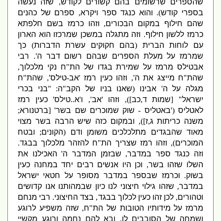
שהספרים שרשומים בהם קשורים לקודש
,
שזה נעשה
בספרי
קודש
).
והוא כנגד ספר ויקרא
,
ספרם של כהנים
שהם חילוף במקום הבכורים
,
וזהו כרמז בשם חלפתא
כרמז ללשון חילוף
.
וזה מתגלה במשכן שמרכזו הוא הארון
עם לוחות הברית
(
בהם חקוקים עשרת הדברות
)
כך
שמרמז על מעלת הספרים שבהם רשום דבר ה
'.
רבי
אבטילס מרמז על שמירת בגדו של הת
"
ח נקי מלכלוך
,
שהת
"
ח מייצג את ה
',
וזהו כעין רמז
'
אב
-
טילס
',
שהת
"
ח
מגלה על ה
'
אבינו
(
שאנו בניו של הקב
"
ה
: "
בני בכרי
ישראל
" [
שמות ד
,
כב
]),
וזהו
'
אב
',
ו
'
א
..
טילס
'
כעין רמז
לאטליס
('
באטליס
-
שוק שמוכרים שם בשר
' [
ברטנורא
;
משנה כריתות ג
,
ז
])
,
ובמקום כזה שיש הרבה בשר מצוי
מאוד שהבגדים מתלכלכים משומן ודם
(
הקונים
;
ובטח
המוכרים
),
וזהו רמז שצריך הת
"
ח להזהר מלכלוך בבגד
.
וזה כנגד ספר במדבר
,
שבזמן המדבר ה
'
האכילנו את
השלו שזהו בשר
,
וכן היו אנשים רבים יחד במחנה כעין
בשוק
.
וכרמז שבספר במדבר מסופר על חטאי ישראל
במדבר
,
שזהו גילוי חיצוני לנו כיון שבמהותנו אנו קדושים
וטהורים
,
לכן זהו כעין לכלוך בבגד
,
בצד החיצוני
.
רבי מנחם
מרמז על מידותיו הטובות של הת
"
ח
,
שזה משפיע לרוגע
ושמחה של הסובבים לו
,
ובא להם נחמה ורוגע מקשיי