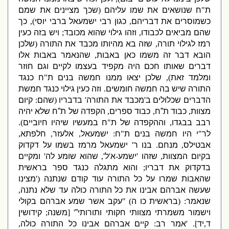
ת
"
ח שנושאים את שמו עליהם
(
שכך מציינים את שמם
כשמוסרים את דבריהם
,
כגון רבי ישמעאל ברבי יוסי
),
כך
שהם מביאים לכבודו
,
וזהו גילוי שהוא מכובד
;
ויש בזה כעין
רמז לגילוי תורה
,
שזה בא מהיותו מכבד את התורה
(
שלכן
הובא דבר זה משמו כאן באבות
,
שהנאמר באבות אלו
דברים שאותו חכם היה מקפיד בעצמו לקיים וגם חוזר
ומלמד זאת
),
שלכן יצאו ממנו חמשה בנים ת
"
ח כנגד
התורה שיש בה חמשה חומשים
.
וזה כעין גילוי כנגד חמשת
הדברים שכלולים ב
'
מכבד את התורה
'
בדבריו
(
שהם
:
קיום
מצוות
,
כבוד ת”ח
,
כבוד ספרים
,
הקפדה של ת”ח שלא יהיה
רבב בבגדו
,
וההקפדה של ת
"
ח במעשיו שיהיו חיוביים
).
לר
"
י היו חמשה בנים ת
"
ח
:
ישמעאל
,
אלעזר
,
חלפתא
,
אבטילס
,
מנחם
.
בנו ר
'
ישמעאל מרמז בשמו על דקדוק
בקיום המצוות
,
שזהו
'
ישמע
-
א
'
ל
',
שהוא שומע לה
'
ומקיים
בדקדוק את דבריו
;
והוא מתגלה כנגד ספר בראשית
שהאבות שמרו על כל התורה עוד קודם שנתנה
('
מצינו
שעשה אברהם אבינו את כל התורה כולה עד שלא נתנה
,
שנאמר
: (
בראשית כו ה
) "
עקב אשר שמע אברהם בקולי
וישמור משמרתי מצוותי חקותי ותורותי”
' [
משנה
;
קידושין
ד
,
יד
]. '
אמר
רב
:
קיים אברהם אבינו כל התורה כולה
,