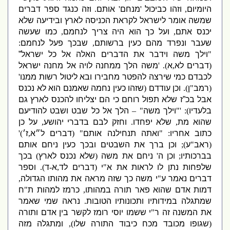
היומיום
,
וזהו כביכול
'
מנחם
'
אותם
.
וזה כנגד ספר דברים
שמשה אומר לישראל לקראת הכניסה לארץ ובידיעה שלא
יכנס אתם
,
ועל כך הוא היה צריך לנחמם
,
כמו שעשה
שעבר ונפרד מהם כעין ברשותם
,
שבכך פעל לנחמם
:
"
וילך משה וידבר את הדברים האלה אל כל ישראל”
(
דברים לא
,
א
)
.
'
משה הלך ממחנה לויה אל מחנה ישראל
לכבדם כמי שירצה להפטר מחבירו ובא ליטול רשות ממנו
'
(
רמב
"
ן
).
וכן עודדם
(
שזהו כעין נחמה שאמנם הוא לא נכנס
אבל בכ”ז שלא תפול רוחם כי הם יצליחו להכנס לארץ גם
בלעדיו
): '"
וילך משה
" –
הלך אל כל שבט ושבט להודיעם
שהוא מת
,
שלא יפחדו
.
וחזק לבם בדברי יהושע
,
על כן
כתוב אחריו
: "
ואתה תנחילנה אותם
" (
דברים ל״א
,
ז׳
)'
(
ראב
"
ע
);
וכן ברך את השבטים ובכך כעין ניחם אותם
בברכותיו
;
וכן ה
'
ניחם את משה
(
שלא נכנס לארץ
)
בכך
שלפחות נתן לו לראות את א
"
י
(
דברים לד
,
א
-
ד
).
וספר
דברים נאמר ע
"
י משה כך שזה מראה את מהותו הגדולה
,
דמות אדם שהוא פאר תורה במהותו
,
כרמז למהות ת
"
ח
שמתגלה במידותיו ותכונותיו הטובות
.
נראה שמי שאמר
את המשנה זה ר
"
י ששמו יוסי רומז לקשר בין אדם ותורה
(
שגופו מכובד מכח כיבוד התורה שלו
),
ומתגלה מזה