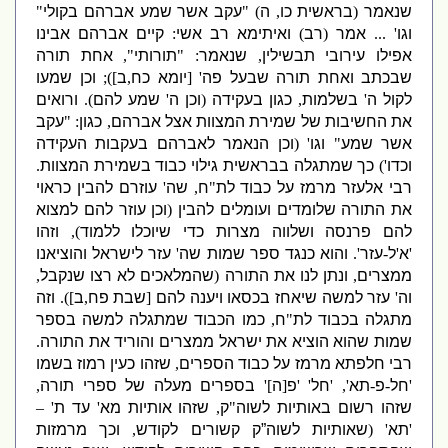
שנאמר
(
בראשית כו
,
ה
) "
עקב אשר שמע אברהם בקולי
"
וגו
' ...
אמר
(
רב
)
ואיתימא
רב אשי
:
קיים אברהם אבינו
אפילו עירובי תבשילין
,
שנאמר
: "
תורותי
",
אחת תורה
שבכתב ואחת תורה שבעל פה
' [
יומא כח
,
ב
]);
וכן שמעו
לקול ה
'
בשלמות
,
כגון בעקידה
(
וכן ה
'
שמע להם
).
ורואים
את החשיבות של שמירת המצוות אצל אברהם
,
כגון
: "
עקב
אשר שמע
"
וגו
' (
וכן הנאמר לאברהם בעקבות העקידה
וכדו
')
כך שמתגלה בבראשית גילוי כבוד בשמירת המצוות
.
רבי
אלעזר מרמז על כבוד לת
"
ח
,
שה
'
עוזרם להבין כראוי
את התורה שלומדים ועומלים להבין
(
וכן עוזר להם למצוא
להם פרנסה ושלווה מצרות כדי שיוכלו ללמוד
),
וזהו
'
א
'
ל
-
עזר
'.
והוא כנגד ספר שמות שה
'
עזר לישראל והוציאנו
ממצרים
,
ונתן לנו את התורה
(
שהמלאכים לא רצו שנקבל
,
וה
'
עזר למשה שיאחז בכסאו ויענה להם
[
שבת פח
,
ב
]).
וזה
מתגלה בכבוד לת
"
ח
,
כמו הכבוד שמתגלה למשה בספר
שמות שהוא הוציא את ישראל ממצרים והוריד את התורה
.
רבי חלפתא מרמז על כבוד הספרים
,
שזהו כעין רמוז בשמו
'
חל
-
פ
-
תא
', '
חל
' '
פ
[
ה
]'
בספרים מעלה של ספרי תורה
,
שזהו רשום באותיות לשוה
"
ק
,
שזהו אותיות מא
'
עד ת
' –
'
תא
' (
שאותיות לשוה”ק קשורים לקודש
,
וכך מרמזות