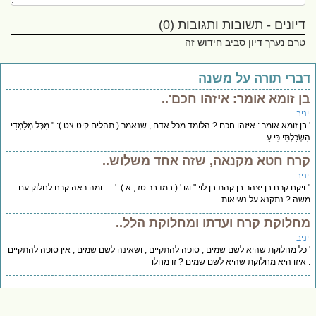
דיונים - תשובות ותגובות (0)
טרם נערך דיון סביב חידוש זה
ברי תורה על משנה
ן זומא אומר: איזהו חכם'..
יב
בן זומא אומר : איזהו חכם ? הלומד מכל אדם , שנאמר ( תהלים קיט צט ): " מִכָּל מְלַמְּדַי
ְׂכַּלְתִּי כִּי עֵ
רח חטא מקנאה, שזה אחד משלוש..
יב
ויקח קרח בן יצהר בן קהת בן לוי " וגו ' ( במדבר טז , א ). ' … ומה ראה קרח לחלוק עם
ה ? נתקנא על נשיאות
חלוקת קרח ועדתו ומחלוקת הלל..
יב
כל מחלוקת שהיא לשם שמים , סופה להתקיים ; ושאינה לשם שמים , אין סופה להתקיים
איזו היא מחלוקת שהיא לשם שמים ? זו מחלו