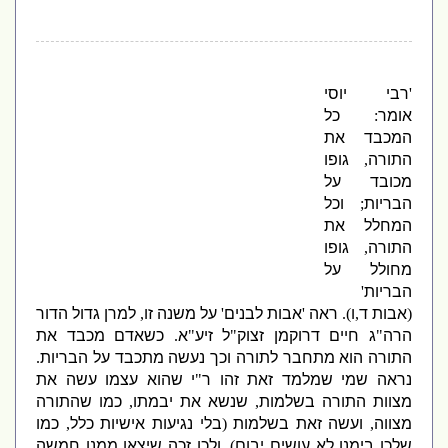
'
רבי יוסי
אומר
:
כל
המכבד את
התורה
,
גופו
מכובד על
הבריות
;
וכל
המחלל את
התורה
,
גופו
מחולל על
הבריות
'
(
אבות ד
,
ו
).
ראה
'
אבות לבנים
'
על משנה זו
,
למרן גדול הדור
הרה
"
ג חיים דרוקמן זצוק
"
ל זיע
"
א
.
כשאדם מכבד את
התורה הוא מתחבר לתורה וכך נעשה מתכבד על הבריות
.
נראה שמי שמלמד זאת זהו ר
"
י שהוא עצמו עשה את
מצוות התורה בשלמות
,
שנשא את יבמתו
,
כמו שהתורה
מצווה
,
ועשה זאת בשלמות
(
בלי נגיעות אישיות כלל
,
כמו
שלכן בימנו לא עושים יבום
),
ולכן זכה שיצאו ממנו חמשה