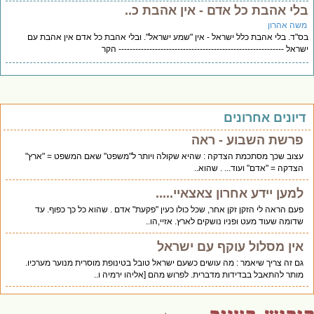
לי אהבת כל אדם - אין אהבת כ..
שה אהרון
"ד. בלי אהבת כלל ישראל - אין "שמע ישראל". ובלי אהבת כל אדם אין אהבת עם
ראל ----------------------------------------------------------- הקר
יונים אחרונים
פרשת השבוע - ראה
עצוב שכך מסתכמת הצדקה : שהיא שקולה ויותר ל"משפט" שאם המשפט = "ארץ"
הצדקה = "אדם" ועוד... . שהוא..
למען יידע אחרון צאצאיי.....
פעם הראה לי הזקן זקן אחר, שכל כולו כעין "פקעת" אדם . שהוא כל כך כפוף. עד
שדומה שעוד מעט ופניו נושקים לארץ. אזיי,הו..
אין מסלול עוקף עם ישראל
גם זה צריך שיאמר : מה עושים כשעם ישראל טובל בטינופת מוסרית מנוער מערכיו.
מותר להתאבל בבדידות מדברית. לפרוש מהם [אליהו ירמיה ו..