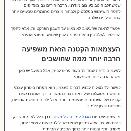
שמשתלב היטב בעיצוב מודרני. הרבה הורים גם מעדיפים
להפחית שימוש בפלסטיק ולבחור מוצרים מחומרים טבעיים יותר
עבור הילדים שלהם.
אפשר לראות שהעיצוב לא מגיע על חשבון הפרקטיות, אלא להפך
יש ניסיון לשלב בין נראות נעימה לבין שימוש יומיומי אמיתי.
העצמאות הקטנה הזאת משפיעה
הרבה יותר ממה שחושבים
לפעמים נדמה שמדובר בעוד פריט לבית, אבל בפועל יש כאן
משהו הרבה יותר משמעותי.
כאשר ילד מצליח לבצע דברים בעצמו, הוא מפתח ביטחון עצמי
ותחושת מסוגלות שילוו אותו גם בהמשך הדרך. אותם רגעים
קטנים של השתתפות יומיומית בונים אצל ילדים תחושת אחריות,
סקרנות ורצון ללמוד.
מי שמחפש היום
מגדל
למידה
של
משה
בדרך כלל לא מחפש רק
רהיט מעוצב, אלא פתרון שמאפשר לילד להיות עצמאי יותר,
מעורב יותר ובטוח יותר בתוך הסביבה הביתית.