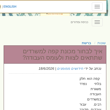
|
ENGLISH
Toggle
navigation
כניסה ומדורים
Toggle
navigation
שונות
ברשת
איך לבחור מכונת קפה למשרדים
שתתאים לצוות ולעומס העבודה?
נכתב על ידי
חידושים ממומנים
| 18/6/2026
קפה הוא חלק
בלתי נפרד
משגרת
העבודה
במשרדים
רבים. עבור
עובדים, מדובר