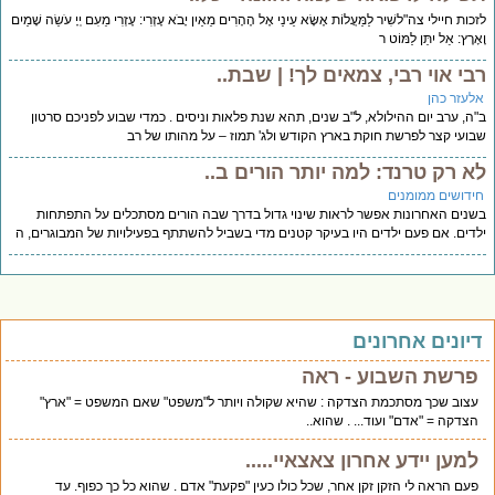
כות חיילי צה"לשִׁיר לַמַּעֲלוֹת אֶשָּׂא עֵינַי אֶל הֶהָרִים מֵאַיִן יָבֹא עֶזְרִי: עֶזְרִי מֵעִם יְיָ עֹשֵׂה שָׁמַיִם
ָרֶץ: אַל יִתֵּן לַמּוֹט ר
בי אוי רבי, צמאים לך! | שבת..
לעזר כהן
ה, ערב יום ההילולא, ל"ב שנים, תהא שנת פלאות וניסים . כמדי שבוע לפניכם סרטון
ועי קצר לפרשת חוקת בארץ הקודש ולג' תמוז – על מהותו של רב
א רק טרנד: למה יותר הורים ב..
ידושים ממומנים
נים האחרונות אפשר לראות שינוי גדול בדרך שבה הורים מסתכלים על התפתחות
דים. אם פעם ילדים היו בעיקר קטנים מדי בשביל להשתתף בפעילויות של המבוגרים, ה
יונים אחרונים
פרשת השבוע - ראה
עצוב שכך מסתכמת הצדקה : שהיא שקולה ויותר ל"משפט" שאם המשפט = "ארץ"
הצדקה = "אדם" ועוד... . שהוא..
למען יידע אחרון צאצאיי.....
פעם הראה לי הזקן זקן אחר, שכל כולו כעין "פקעת" אדם . שהוא כל כך כפוף. עד