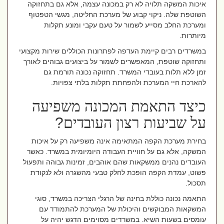
איכות המשקה תלויה לא רק במכונה עצמה, אלא גם בתחזוקה
השוטפת שלה. ניקוי קבוע של מערכת החליטה, מגשי הטפטוף
ומערכת החלב מסייע לשמור על טעם עקבי ומונע תקלות
מיותרות
.
במשרדים רבים קיימת העדפה לפתרונות הכוללים שירות מקצועי
ותחזוקה שוטפת, המאפשרים לשמור על ביצועים גבוהים לאורך
זמן ללא תלות בעובדי המשרד. תחזוקה נכונה תורמת גם
להארכת חיי המערכת ולהפחתת תקלות בלתי צפויות
.
כיצד התאמת המכונה משפיעה
על שביעות רצון העובדים
?
בחירת מערכת הקפה המתאימה אינה משפיעה רק על איכות
המשקה, אלא גם על חוויית העבודה היומיומית במשרד. כאשר
העובדים נהנים ממשקאות שהם אוהבים, זמינות גבוהה ותפעול
פשוט, עמדת הקפה הופכת לחלק טבעי מהשגרה ולא לנקודת
תסכול
.
התאמה נכונה כוללת בחינה של הרגלי הצריכה במשרד, סוגי
המשקאות המבוקשים והיכולת של המערכת להתמודד עם
עומסים בשעות השיא. במשרדים מסוימים הדגש יהיה על