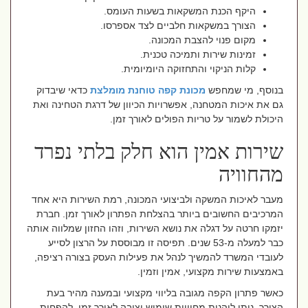
היקף הכנת המשקאות בשעות העומס
.
הצורך במשקאות חלביים לצד אספרסו
.
מקום פנוי להצבת המכונה
.
זמינות שירות ותמיכה טכנית
.
קלות הניקוי והתחזוקה היומיומית
.
בנוסף, מי שמחפש
מכונת קפה טוחנת מומלצת
כדאי שיבדוק
גם את איכות המטחנה, אפשרויות הכיוון של דרגת הטחינה ואת
היכולת לשמור על טריות הפולים לאורך זמן
.
שירות אמין הוא חלק בלתי נפרד
מהחוויה
מעבר לאיכות המשקה ולביצועי המכונה, רמת השירות היא אחד
המרכיבים החשובים ביותר בהצלחת הפתרון לאורך זמן. חברת
יזמקו חרטה על דגלה את נושא השירות, וזהו החזון שמלווה אותה
כבר למעלה מ-53 שנים. תפיסה זו מבוססת על הרצון לסייע
לעובדי המשרד להמשיך לנהל את פעילות העסק בצורה רציפה,
באמצעות שירות מקצועי, אמין וזמין
.
כאשר פתרון הקפה מגובה בליווי מקצועי ובמענה מהיר בעת
הצורך, ניתן ליהנות מחוויית שימוש יציבה לאורך זמן, להפחית