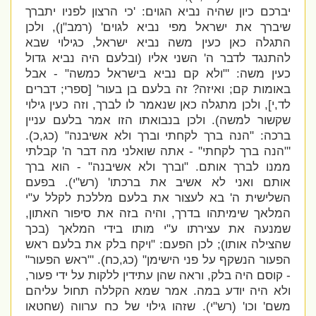
יברכם כיון שהיה נביא הגוים:
'כי הרצון לפניו יתברך
שיברך את ישראל מפי נביא לגוים' (רמב"ן), ולכן
התגלה כאן כעין משה נביא ישראל, כגילוי שבא
להתנגד לדבר ה' השני אליו (ובלעם היה נביא גדול
כעין משה: '"
ולא קם נביא בישראל כמשה" - אבל
באומות קם; ואיזה? זה בלעם בן בעור' [ספרי; דברים
לד,י], ולכן מתגלה כאן שנאמר לו לברך, וזה כעין גילוי
שקשור למשה). ולכן בנבואתו הזו אמר בלעם עניין
ברכה: "
הנה ברך לקחתי וברך ולא אשיבנה" (כג,כ).
'
"הנה ברך לקחתי" - אתה שואלני מה דבר ה' קבלתי
ממנו לברך אותם. "וברך ולא אשיבנה" - הוא ברך
אותם ואני לא אשיב את ברכתו' (רש"י). בפעם
השלישית ה' בא לעצור את בלעם מללכת לקלל ע"י
המלאך שימיתהו בדרך, והיה בזה את סיפור האתון,
שמנעה את עצירתו ע"י מותו בידי המלאך (בכך
שהצילה אותו); לכן הפעם: "
ויקח בלק את בלעם ראש
הפעור הנשקף על פני הישימן" (כג,כח). '
"ראש הפעור"
- קוסם היה בלק, וראה שהן עתידין ללקות על ידי פעור,
ולא היה יודע במה. אמר שמא הקללה תחול עליהם
משם' וכו' (רש"י). שזהו גילוי של כח ערווה (שחטאו