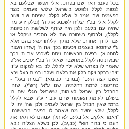
בכל פעם; ראה שם בפרוט. אולי אפשר שבלעם בא
לנסות לקלל ולפגוע בישראל שלוש פעמים כנגד
הפעמים שה' אמר לו שלא לקלל, שניסה שוב ושוב
לקלל אולי בכ"ז יצליח לשכנע את ה' (ובלק ידע מה
שהיה עם בלעם ולכן היה שותף לשלושת הניסיונות
לקלל), ולבסוף כשהוכח שה' לא מסכים שיקלל אז
עבר לדרך אחרת, שלא מתוך קללתו יפגע בהם אלא
ע"י שיחטאו בעצמם ויכעיסו בכך את ה' (שזהו העצה
להחטיא). בפעם הראשונה ניסה לשכנע את ה' בכך
שבא וניסה לקלל במחשבה שאולי ה' בכ"ז יסכים אע"פ
שאמר לו בפרוש שלא ילך לקלל. לכן בא למקום ע"ז:
"
ויהי בבקר ויקח בלק את בלעם ויעלהו במות בעל וירא
משם קצה העם" (במדבר כב,מא). '
"במות בעל" -
כתרגומו: לרמת דחלתיה, שם ע"א' (רש"י). שזהו
ההבדל בין ישראל לאומות, שישראל מגלי שם ה'
בעולם לעומת האומות שהם עובדי ע"ז, שבא לקלל
ברמז שאין הבדל בין ישראל לעמים ולכן שה' יתן לו
לקלל; שלא יחשב מה שאמר לו בפעם הראשונה:
"
ויאמר אלקים אל בלעם לא תלך עמהם לא תאר את
העם כי ברוך הוא" (כב,יב). לכן כשלא הצליח ניבא