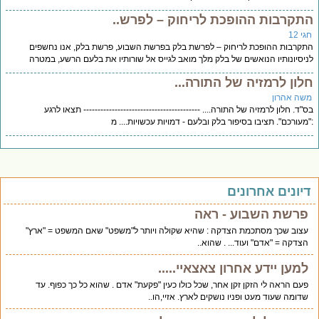
תקרבות ההופכת לריחוק – לפרש..
י 12
קרבות ההופכת לריחוק – לפרשת בלק בפרשת השבוע, פרשת בלק, אנו נחשפים
יסיונותיו הנואשים של בלק מלך מואב לגייס אל שורותיו את בלעם הרשע, במטרה
לון לרמזיה של התורה...
שה אהרון
"ד. חלון לרמזיה של התורה.... ----------------------------------------- תצאו לרגע
מעורכם". תציבו בסיפור בלק ובלעם - דמויות עכשויות.... מ
יונים אחרונים
פרשת השבוע - ראה
עצוב שכך מסתכמת הצדקה : שהיא שקולה ויותר ל"משפט" שאם המשפט = "ארץ"
הצדקה = "אדם" ועוד... . שהוא..
למען יידע אחרון צאצאיי.....
פעם הראה לי הזקן זקן אחר, שכל כולו כעין "פקעת" אדם . שהוא כל כך כפוף. עד
שדומה שעוד מעט ופניו נושקים לארץ. אזיי,הו..