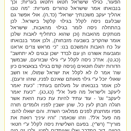
הפעור, כגילוי שישראל חטאו ויחטאו בעריות; וכך
בנבואתו אמר שישראל טהורים מעריות: "
מה טבו
אהליך יעקב משכנתיך ישראל" (כד,ה). אולי אפשר גם
שבלעם ניסה לקלל בגילוי קלקול בישראל. לכן
בהתחלה ניסה לומר בגילוי מהאבות, שישראל
מנותקים מהאבות (וכן שהוא כתחליף לאבות שלכן
אומר שהקריב בשבעה מזבחות), ולכן אומר בנבואתו
על כח האבות והמשכם בנו: "
כי מראש צרים אראנו
ומגבעות אשורנו הן עם לבדד ישכן ובגוים לא יתחשב"
(כג,ט). אח"כ ניסה לקלל ע"י גילוי שבזרעם, שבמשך
הדורות יתגלו חוטאים (וניסה קודם בגילוי בצאצאים כיון
שה' אמר לו לא לקלל את ישראל שמולו, אז חשב
שאולי יוכל ע"י גילוי מאותם שאינם לפניו, שזהו זרעם).
לכן אומר בנבואתו על מעלתם בעתיד: "
כעת יאמר
ליעקב ולישראל מה פעל א'ל" (כג,כג). '
"כעת יאמר
ליעקב" וגו' - עוד עתיד להיות עת כעת הזאת אשר
תגלה חבתן לעין כל, שהן יושבין לפניו ולומדים תורה
מפיו ומחיצתן לפנים ממלאכי השרת. והם ישאלו להם:
מה פעל א'ל?. וזהו שנאמר: "והיו עיניך רואות את
מוריך"' (רש"י). בפעם השלישית ניסה לקלל ע"י חטאי
ההווה, דור המדבר ואלו שעומדים לפניו, ולכן זה היה