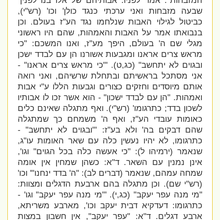
המזבחות". אמר לפניו: אבותיהם של אלו בנו לפניך
שבעה מזבחות ואני ערכתי כנגד כולן' וכו' (רש"י),
כביטול לגילוי האבות שנלחמו נגד הע"ז בעולם. וכן
בנבואתו אמר על האבות והאמהות, שהם היו ראשוני
מגלי שם ה' בעולם, היפך מע"ז, ואנו המשכם: "
כי
מראש צרים אראנו ומגבעות אשורנו הן עם לבדד ישכן
ובגוים לא יתחשב" (כג,ט). '
"כי מראש צרים אראנו" -
אני מסתכל בראשיתם ובתחלת שרשיהם, ואני רואה
אותם מיוסדים וחזקים כצורים וגבעות הללו ע"י אבות
ואמהות.
"הן עם לבדד ישכון" - הוא אשר זכו לו אבותיו
לשכון בדד; כתרגומו
' (רש"י). ואף מתגלה שאינם כלים
כאומות עובדי הע"ז, ואף ה' משמחם כך שמתגלה
שהם דבקים בה' ולא בע"ז: '
"ובגוים לא יתחשב" -
כתרגומו, לא יהיו נעשין כלה עם שאר האומות עו"ג,
שנאמר (ירמיהו ל): "כי אעשה כלה בכל הגוים" וגו',
אינן נמנין עם השאר. ד"א: כשהן שמחין אין אומה
שמחה עמהם, שנאמר (דברים לב): "ה' בדד ינחנו"' וכו'
(רש"י שם). וכן מתגלה בהם ארבעת הדגלים ומצוות:
"
מי מנה עפר יעקב" (כג,י).
'"
מי מנה עפר יעקב" וגו' -
כתרגומו: דעדקיא דבית יעקב וכו', מארבע משריתא,
ארבע דגלים. ד"א: "עפר יעקב", אין חשבון במצות