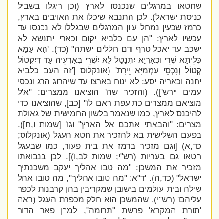
שחטאו במרגלים שנכנסו לארץ (וכן ריגלו בשביל
כניסת ישראל). לכן התנבא שיכלו את האויבים בארץ,
כרמז שכעין נמחל עוון המרגלים שבגללו לא נכנסו עד
עכשיו לארץ: "
הן עם כלביא יקום וכארי יתנשא לא
ישכב עד יאכל טרף ודם חללים ישתה" (כד). '
הָא עַמָּא
כְּלֵיתָא שְׁרֵי וּכְאַרְיָא יִתְנַטַּל לָא יִשְׁרֵי בְּאַרְעֵיהּ עַד דְּיִקְטוֹל
קְטוֹל וְנִכְסֵי עַמְמַיָּא יֵירָת' (אונקלוס ['
זה העם כלביא
יחנה וכאריה יסע: לא ינוח בארצו עד שיהרוג הרג ונכסי
עמים יירש']). (והזכיר שה' הוציאנו ממצרים: "
א'ל
מוציאם ממצרים כתועפת ראם לו" [כב], שהוציאנו כדי
להיכנס לארץ, כמו שנאמר בלשון החמישית של גאולת
מצרים: "והבאתי
אתכם אל הארץ"
וגו' [שמות ו,ח]).
בפעם השלישית בא להזכיר את חטא העגל
(אונקלוס;
כד,א) [וגם מזכיר ברמז את בית פעור, כמו שבעגל
חטאו גם בעריות (רש"י; שמות לב,ו)]. לכן בנבואתו
מזכיר את המשכן: "
מה טבו אהליך יעקב משכנתיך
ישראל" (כד,ה).
'ד"א: "מה טובו אהליך", מה טובו אהל
שילה ובית עולמים בישובן שמקריבין בהן קרבנות לכפר
עליהם' (רש"י). שהמשכן הוא חלק מכפרת העגל (ראה
'תורת המקרא' פרשת "תרומה", למרן פאר הדור