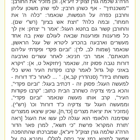
הרה"ג שלמה גורן זצוק"ל זיע"א). וכן מזכיר את החורבן:
'
"משכנתיך" - אף כשהן חרבין; לפי שהן משכון עליהן
וחרבנן כפרה על הנפשות, שנאמר: "כלה ה' את
חמתו", ובמה כלה? "ויצת אש בציון" (רש"י שם).
והחורבן קשור גם בחטא העגל:
'אמר ר' יצחק: אין לך
כל פורענות ופורענות שבאה לעולם שאין בה אחד
מעשרים וארבעה בהכרע ליטרא של עגל הראשון,
שנאמר (שמות לב, לד): "וביום פקדי ופקדתי עליהם
חטאתם".
אמר רבי חנינא: לאחר עשרים וארבעה
דורות נגבה פסוק זה, שנאמר (יחזקאל ט, א): "ויקרא
באזני קול גדול לאמר קרבו פקדות העיר ואיש כלי
משחתו בידו"' (סנהדרין קב,א). ' ...
לאחר כ"ד דורות -
למעשה העגל: פסוק זה - דכתיב בעגל: "וביום פקדי",
והכא בימי צדקיה כשחרב הבית כתוב: "קרבו פקודות
העיר", קרב אותו מעשה שנאמר "וביום פקדי",
וממעשה העגל עד צדקיה כ"ד דורות' וכו' (רש"י).
(ומזכיר את יציאת מצרים [כד,ח], שכיון שיצאו ממצרים
שסימנה הלאומי הוא עגלה לכן עשו את העגל [ראה
'תורת המקרא' פרשת "כי תשא", למרן פאר הדור
הרה"ג שלמה גורן זצוק"ל זיע"א], שמברכתו שהתהפכה
אפשר למצוא רמז איך ניסה לקלל). ומנבא גם על