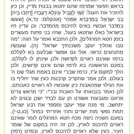
בראש הפעור שמרמז שהם יחטאו בבנות מדיין, וכן כיון
להזכיר את העגל: '
וְשַׁוִי לָקֳבֵיל עֶיגְלָא דַעֲבַדוּ [דְחַבוּ בֵּיהּ]
בְּנֵי יִשְׂרָאֵל בְּמַדְבְּרָא אַפּוֹהִי' (אונקלוס; כד,א) [שעשו
במדבר ועכשיו באים להיכנס מהמדבר; וכן עדיין היו
בישראל כאלו שחטאו בעגל, שהיו בני פחות מעשרים
בזמן חטא המרגלים], ולכן התנבא ואמר על הווה: "
מה
טבו אהליך יעקב משכנתיך ישראל" (ה), שעכשיו
מתנהגים כראוי. אולי גם אפשר שבלעם בא לקללם
ברמז שאינם ראויים לקדושה ולכן שינתן לו לקללם.
בפעם הראשונה בא לרמז שהם אינם קדושים, ולכן
הלך למקום ע"ז, כרמז שבנ"י אינם באמת מגלי שם ה'
בעולם, ולכן אמר שהקריב קרבנות כעין שה' יחליף בו
את הגילוי שמהאבות כיון שעכשיו לא ראויים כאבותם.
לכן נאמר בנבואתו על האבות ובנ"י: "
כי מראש צרים
אראנו ומגבעות אשורנו הן עם לבדד ישכן ובגוים לא
יתחשב.
מי מנה עפר יעקב ומספר את רבע ישראל
תמת נפשי מות ישרים ותהי אחריתי כמהו" (כג,ט-י).
בפעם השניה ניסה מכח חטא המרגלים לומר שאינם
ראויים להיכנס לארץ, לכן זה היה במקום של שומר
העיר, כעין שלא ראויים להיכנס לארץ, ובפרט (רמז)