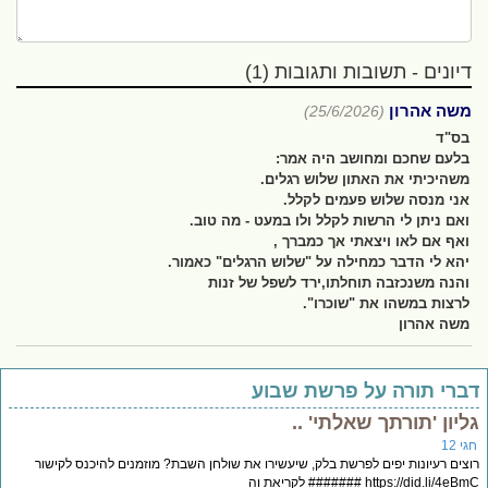
דיונים - תשובות ותגובות (1)
משה אהרון
(25/6/2026)
בס"ד
בלעם שחכם ומחושב היה אמר:
משהיכיתי את האתון שלוש רגלים.
אני מנסה שלוש פעמים לקלל.
ואם ניתן לי הרשות לקלל ולו במעט - מה טוב.
ואף אם לאו ויצאתי אך כמברך ,
יהא לי הדבר כמחילה על "שלוש הרגלים" כאמור.
והנה משנכזבה תוחלתו,ירד לשפל של זנות
לרצות במשהו את "שוכרו".
משה אהרון
ברי תורה על פרשת שבוע
ליון 'תורתך שאלתי' ..
י 12
צים רעיונות יפים לפרשת בלק, שיעשירו את שולחן השבת? מוזמנים להיכנס לקישור
https://did.li/4e ####### לקריאת וה