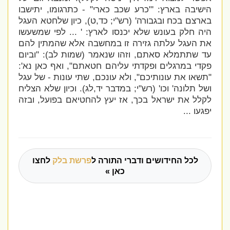
הישיבה בארץ: '
"כרע שכב כארי" - כתרגומו, יתישבו
בארצם בכח ובגבורה' (רש"י; כד,ט), כיון שלחטא העגל
היה חלק בעונש שלא יכנסו לארץ: ' ...
לפי שמשעשו
את העגל עלתה גזירה זו במחשבה אלא שהמתין להם
עד שתתמלא סאתם, וזהו שנאמר (שמות לב): "וביום
פקדי במרגלים ופקדתי עליהם חטאתם", ואף כאן נא':
"תשאו את עונותיכם", ולא עונכם, שתי עונות - של עגל
ושל תלונה' וכו' (רש"י; במדבר יד,לג). וכיון שלא הצליח
לקלל את ישראל בכך, אז יעץ להחטיאם בפועל, ובזה
יפגעו ...
לכל החידושים ודברי התורה ל
פרשת בלק
לחצו
כאן »