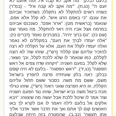
בלעם לבלק: "
מה אקב לא קבה א'ל ומה אזעם לא
זעם ה'" (כג,ח). '
"מה אקב לא קבה א'ל" - (במ"ר)
כשהיו ראוים להתקלל לא נתקללו; כשהזכיר אביהם
את עונם: "כי באפם הרגו איש", לא קלל אלא אפם,
שנאמר (בראשית מט): "ארור אפם". כשנכנס אביהם
במרמה אצל אביו היה ראוי להתקלל, מה נאמר שם
(שם כז): "גם ברוך יהיה". במברכים נאמר (דברים כז):
"אלה יעמדו לברך את העם", במקללים לא נאמר
ואלה יעמדו לקלל את העם, אלא על הקללה לא רצה
להזכיר עליהם שם קללה' (רש"י), שזהו שה' לא רוצה
לקללם, כמו שנאמר לו שלא ללכת לקלל, וכך נשאר,
שלא לקלל. בפעם השניה: "
ויקחהו שדה צפים אל ראש
הפסגה" (כג,יד). '
"ראש הפסגה" - בלעם לא היה קוסם
כבלק; ראה בלק שעתידה פרצה להפרץ בישראל
משם, ששם מת משה. כסבור ששם תחול עליהם
הקללה, וזו היא הפרצה שאני רואה' (רש"י), שזהו כגילוי
מכח ביטול משה נביא ישראל, שזהו נגד הפעם השניה
שה' אמר לו שיכול ללכת אבל יעשה מה שיצווהו: "
ויבא
אלקים אל בלעם לילה ויאמר לו אם לקרא לך באו
האנשים קום לך אתם ואך את הדבר אשר אדבר אליך
אתו תעשה" (כב,ב), שהמטרה בזה היתה שבלעם