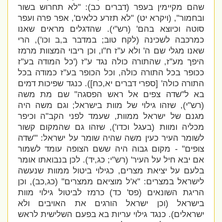
שהם מקיימין בעפר (דברים כב): "לא תחרוש בשור
ובחמור", (ויקרא יט) "לא תזרע כלאים', אפר פרה ועפר
סוטה וכיוצא בהם' (רש"י). שהדגלים מראים שאנו
כמרכבה לשכינה (לקח טוב; במדבר ב,ב וכו'), הרי
שאנו מגלי שם ה' ולא ע"ז ח"ו, וכן ריבוי המצוות מרמז
היפך מע"ז, שהתורה כולה נגד ע"ז ('
כל המודה בע"ז
ככופר בכל התורה כולה, וכל הכופר בע"ז כמודה בכל
התורה כולה'
[ספרי דברים יא,כח]). כנגד שפיכות דמים
בא ל"
שדה צפים אל ראש הפסגה" שם מת משה
(רש"י), שזהו גילוי של מוות בישראל; וגם משה היה
מגנם של ישראל ממוות, שעמד לפני הקב"ה וכיפר
מכליה ומוות (בעגל וכדו'), שזהו גם שהמקום קשור
לשומר העיר כעין משה שהיה שומר על ישראל: '
"שדה
צופים" - מקום גבוה היה ששם הצופה עומד לשמור
אם יבא חיל על העיר' (רש"י; כג,יד). לכן בנבואתו אומר
בלעם על יציאת מצרים, כגילוי ביטול ממוות שנעשה
לישראל במצרים: "
א'ל מוציאם ממצרים" (כג,כב), וכן
הריגת השונאים (פס' כד) כרמז לביטול גילוי מוות
בישראל (וכן ישראל הורגים את האויבים ולא
ישראלים). כנגד גילוי עריות בא בפעם השלישית לראש