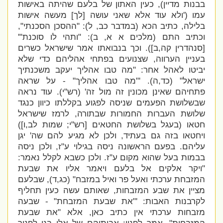
בבנות מדיין), כעין האתון של בלעם שהיתה באישות
עמו ('
ולא עוד אלא שאני עושה [לך] מעשה אישות
בלילה, כתיב הכא (במדבר כב, ל): "ההסכן הסכנתי",
וכתיב התם (מלכים א א, ב): "ותהי לו סוכנת"'
[סנהדרין קה,ב]). וכך בנבואתו אמר שישראל כשרים
בעניין הערווה, שצנועים בפתחי אהליהם כדי שלא
יביטו לאהל אחר: "
מה טבו אהליך יעקב משכנתיך
ישראל" (כד,ה). '
"מה טבו אהליך" - על שראה
פתחיהם שאינן מכונין זה מול זה' (רש"י). עוד נראה
שבשלושת הפעמים שניסה לפגוע בקללתו כיוון כנגד
שלושת העברות החמורות שבתורה, לרמז שישראל
חטאו (בעגל בשלושת החטאים [רש"י; שמות לב,ו])
ויחטאו בזה גם בעתיד, ולכן לא מגיע להם שה' יגן
עליהם. בפעם הראשונה ניסה בגילוי ע"ז, ולכן ניסה
בבמות בעל שהוא מקום ע"ז. ולכן כשבא לקלל נאמר:
"
ויקר אלקים אל בלעם ויאמר אליו את שבעת
המזבחת ערכתי ואעל פר ואיל במזבח" (כג,ד), שבלעם
מציין את שבע המזבחות, שאותם עשה כעין תחליף
לקרבנות האבות: '
"את שבעת המזבחת" - שבעה
מזבחות ערכתי אין כתיב כאן, אלא "את שבעת