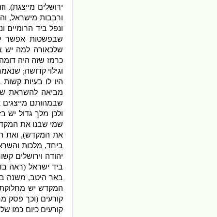
ירושלים מייצגת
).
וז
ורבבות מישראל
,
וה
ונפל ביד הרומיים ונ
שבפשטות אפשר להב
שלכאורה למה יש צ
כרמז שזה היה דומה
וגילוי קדושה
;
שנאמר 
היו לו בעיות קשות 
מביאה להשראת שכי
שבמהותם מייצגים 
ולכן מלך גדול יש בז
שמי שבנו את המקדש
את המקדש
),
ואת ה
ביחד
,
מלכות והשרא
יהודה וירושלים קשו
ביד ישראל
(
ראה בדב
באר היטב
,
משנה בר
המקדש יש מחלוקת ה
קורעים
(
וכך פסק מרן
קורעים כיום כמו של