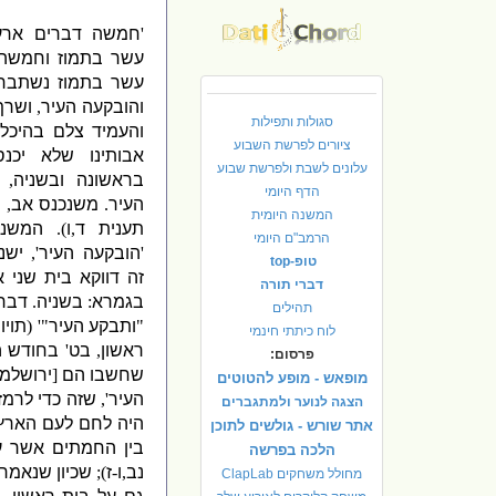
'
חמשה דברים ארעו
עשר בתמוז וחמשה
עשר בתמוז נשתברו
והובקעה העיר
,
ושרף
סגולות ותפילות
והעמיד צלם בהיכל
.
ציורים לפרשת השבוע
אבותינו שלא יכנס
עלונים לשבת ולפרשת שבוע
בראשונה ובשניה
,
הדף היומי
העיר
.
משנכנס אב
,
מ
המשנה היומית
תענית ד
,
ו
).
המשנה
הרמב"ם היומי
'
הובקעה העיר
',
ישנ
טופ-top
זה דווקא בית שני 
דברי תורה
בגמרא
:
בשניה
.
דברא
תהילים
"
ותבקע העיר
"' (
תויו
"
לוח כיתתי חינמי
ראשון
,
בט
'
בחודש ה
פרסום:
שחשבו הם
[
ירושלמי
מופאש - מופע להטוטים
העיר
',
שזה כדי לרמז
הצגה לנוער ולמתגברים
היה לחם לעם הארץ
אתר שורש - גולשים לתוכן
בין החמתים אשר על
הלכה בפרשה
נב
,
ו
-
ז
);
שכיון שנאמר
מחולל משחקים ClapLab