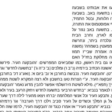
 את אבותינו בשבעה
 בתשעה באב
.
בשבעה
 הלוחות
,
ובטל התמיד
,
 אפוסטמוס את התורה
,
בתשעה באב נגזר על
ו לארץ
,
וחרב הבית
ונלכדה ביתר
,
ונחרשה
מ
עטין בשמחה
' (
משנה
 אומרת שבי
"
ז תמוז
ה מחלוקת בחז
"
ל האם
או גם בית ראש
ון
,
כמו שמביאים המפרשים
: '
והובקעה העיר
.
פירשו
שונה הכתיב בירמיה
(
נ
"
ב ו
')
ומלכים
[
ב
'
כ
"
ה ג
'] "
בתשעה לחדש
"
וגו
'
ט
). '
והובקעה העיר
.
נכבשה בחורבן א
'
וב
'
ביום א
'. [
ואע
"
ג דכ
'
בחורבן
ובקעה העיר
.
ע
"
י הצרות טעו בחשבון ולא רצה המקרא לשנות ממה
]' (
תפא
"
י
).
מילא לשיטת הירושלמי אפשר להבין מדוע נאמר
'
הובקעה
 לנאמר בנביא
: “
בחדש הרביעי בתשעה לחדש ויחזק הרעב בעיר ולא
.
ותבקע העיר וכל אנשי המלחמה יברחו ויצאו מהעיר לילה דרך שער
 גן המלך וכשדים על העיר סביב וילכו דרך הערבה
"
וגו
' (
ירמיהו
 בנביא
"
ותבקע העיר
"
אז אמרו כנגד זה
'
הובקעה העיר
',
לרמז שזה חל