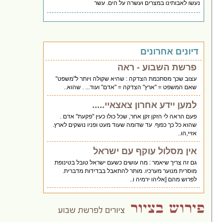
נעשו לאבותינו במצרים ועשרה על הים. עשר
דיונים אחרונים
פרשת השבוע - ראה
עצוב שכך מסתכמת הצדקה : שהיא שקולה ויותר ל"משפט"
שאם המשפט = "ארץ" הצדקה = "אדם" ועוד... . שהוא..
למען יידע אחרון צאצאיי.....
פעם הראה לי הזקן זקן אחר, שכל כולו כעין "פקעת" אדם .
שהוא כל כך כפוף. עד שדומה שעוד מעט ופניו נושקים לארץ.
אזיי,הו..
אין מסלול עוקף עם ישראל
גם זה צריך שיאמר : מה עושים כשעם ישראל טובל בטינופת
מוסרית מנוער מערכיו. מותר להתאבל בבדידות מדברית.
לפרוש מהם [אליהו ירמיה ו..