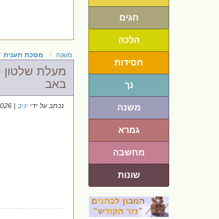
חגים
הלכה
משנה
מסכת תענית
חסידות
מעלת שלטון י
באב
נך
נכתב על ידי
יניב
| 28/6/2026
משנה
גמרא
מחשבה
שונות