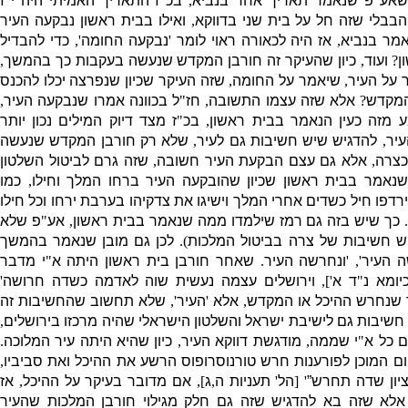
שאע
"
פ שנאמר תאריך אחר בנביא
,
בכ
"
ז התאריך האמיתי היה י
"
ז
בבלי שזה חל על בית שני בדווקא
,
ואילו בבית ראשון נבקעה העיר
אמר בנביא
,
אז היה לכאורה ראוי לומר
'
נבקעה החומה
',
כדי להבדיל
ן
?
ועוד
,
כיון שהעיקר זה חורבן המקדש שנעשה בעקבות כך בהמשך
,
 על העיר
,
שיאמר על החומה
,
שזה העיקר שכיון שנפרצה יכלו להכנס
המקדש
?
אלא שזה עצמו התשובה
,
חז
"
ל בכוונה אמרו שנבקעה העיר
,
 מזה כעין הנאמר בבית ראשון
,
בכ
"
ז מצד דיוק המילים נכון יותר
יר
,
להדגיש שיש חשיבות גם לעיר
,
שלא רק חורבן המקדש שנעשה
כצרה
,
אלא גם עצם הבקעת העיר חשובה
,
שזה גרם לביטול השלטון
שנאמר בבית ראשון שכיון שהובקעה העיר ברחו המלך וחילו
,
כמו
ירדפו חיל כשדים אחרי המלך וישיגו את צדקיהו בערבת ירחו וכל חילו
]
כך שיש בזה גם רמז שילמדו ממה שנאמר בבית ראשון
,
אע
"
פ שלא
ש חשיבות של צרה בביטול המלכות
).
לכן גם מובן שנאמר בהמשך
ה העיר
', '
ונחרשה העיר
.
שאחר חורבן בית ראשון היתה א
"
י מדבר
יומא נ
"
ד א
'],
וירושלים עצמה נעשית שוה לאדמה כשדה חרושה
'
שנחרש ההיכל או המקדש
,
אלא
'
העיר
',
שלא תחשוב שהחשיבות זה
חשיבות גם לישיבת ישראל והשלטון הישראלי שהיה מרכזו בירושלים
,
 כל א
"
י שממה
,
מודגשת דווקא העיר
,
כיון שהיא היתה עיר המלוכה
.
יום המוכן לפורענות חרש טורנוסרופוס הרשע את ההיכל ואת סביביו
,
יון שדה תחרש”
' [
הל
'
תעניות ה
,
ג
],
אם מדובר בעיקר על ההיכל
,
אז
אלא שזה בא להדגיש שזה גם חלק מגילוי חורבן המלכות שהעיר