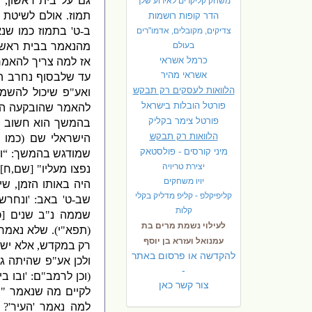
גם על בית ראשון
,
משחק קליקרים לאירוע שלך
תמוז
.
אולם לשיטת ה
הדר קופות רושמות
ב
-
ט
'
בתמוז כמו שנ
צדיקים, מקובלים, אדמו"רים
בעולם
מהנאמר בבית ראשו
כרמל אשראי
אז למה צריך להאמר
אשראי מהיר
עד שלבסוף נחרב 
הלוואות לעסקים רק תבקש
ואע
"
פ שיכול להשמע
פורטל הובלות בישראל
להאמר שהובקעה הע
פ
ורטל צימר בקליק
בהמשך הוא חשוב 
הלוואות רק תבקש
הישראלי שם
(
כמו 
מיני קורסים - פולסטאק
שמודגש בהמשך
: “
ו
יצירת טריויה
נפצו מעליו
" [
שם
,
ח
.
יויו משחקים
היה באותו הזמן
,
שי
קליפיקלפ - קליפ מדליק בקלי
שב
-
ט
'
באב
: '
ונחרש
קלות
שממה נ
"
ב שנים
[
כ
לעילוי נשמת מרים בת
(
תפא
"
י
).
שלא נאמר 
עמנואל ועזרא בן יוסף
רק במקדש
,
אלא יש 
להקדשה או פרסום באתר
ולכן אע
"
פ שהיתה גם
-
(
וכן לרמב
"
ם
: '
ובו ב
צור קשר כאן
לקיים מה שנאמר
"
צ
למה נאמר
'
העיר
'?