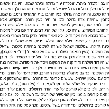
הו גם
'
ונלכדה ביתר
', '
ונלכדה עיר גדולה וביתר שמה
,
והיו בה אלפים
יה להם מלך גדול ודמו כל ישראל וגדולי החכמים שהוא מלך המשיח
.
הרגו כולם
,
והיתה צרה גדולה כמו חורבן בית המקדש
' (
רמב
"
ם שם
).
ין שהיתה צרה גדולה ולכן זה היה כעין חורבן המקדש
,
אלא
ורך לומר זאת
,
מספיק להאמר שהיתה צרה גדולה
?
אלא שיש בזה
 לחורבן המקדש
,
שהיה כאן גילוי של הרג רבים
,
יחד עם ביטול מלכות
שבר כוכבא היה מלך גדול
,
ולא נאמר שהיה צדיק גדול
(
שהרי באמת
בדבריו לקב
"
ה
,
שאמר שלא יעזור ושלא יפריע
),
אלא שמלכות גדולה
נה גדולה
,
שמלכות ישראל קשורה לשכינה בהיותה מלכות ישראל
את השכינה
(
כעין הנאמר בשלמה שישב על כסא ה
' [
דה
"
י א כט
,
כג
]),
ה גילוי שכינה גדולה ולכן גם יש בזה גילוי של יסוד למשיח
.
לכן מובן
 היו דוד ושלמה
(
דוד קנה את המקום וייסד את היסודות
,
ושלמה בנה
משכן הקים משה שגם הוא היה נחשב כמלך
;
כיון שזה קשור בעומק
ת השכינה
.
כך גם מתגלה בהלכות החורבן
,
שהקריעה על חורבן ערי
רים עם שלטון ישראל
,
שעושים קריעה על החורבן שזהו שהשלטון אינו
רי הפוסקים על שו
"
ע או
"
ח תקס
"
א
,
א
;
בב
"
י
[
על הטור
],
ט
"
ז
,
מג
"
א
,
ורה
),
ולכן כיום לא קורעים על ערי יהודה וירושלים
. [
אמנם על חורבן
אם קורעים בימנו
,
כיון שאפשר שקורעים על השכינה
,
ולכן גם כיום
 פאר הדור הרה”ג שלמה גורן זצוק”ל זיע”א
),
או שגם על המקדש לא
א קורעים בירושלים וערי יהודה בשל שלטוננו
(
וכך פסק מרן גדול הדור