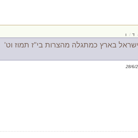
ד
ו
שראל בארץ כמתגלה מהצרות בי"ז תמוז וט'