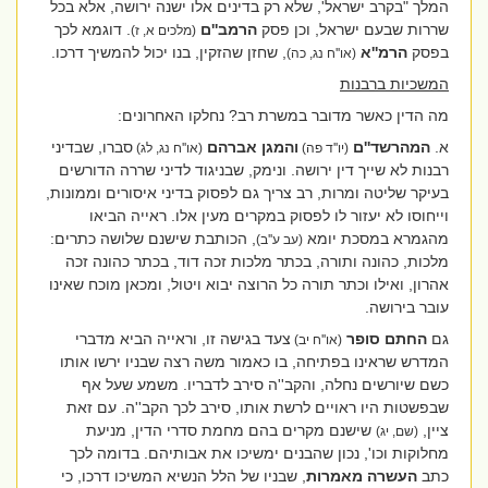
המלך "בקרב ישראל', שלא רק בדינים אלו ישנה ירושה, אלא בכל
שררות שבעם ישראל, וכן פסק
הרמב''ם
. דוגמא לכך
(מלכים א, ז)
בפסק
הרמ''א
, שחזן שהזקין, בנו יכול להמשיך דרכו.
(או''ח נג, כה)
המשכיות ברבנות
מה הדין כאשר מדובר במשרת רב? נחלקו האחרונים:
א.
המהרשד''ם
והמגן אברהם
סברו, שבדיני
(יו''ד פה)
(או''ח נג, לג)
רבנות לא שייך דין ירושה. ונימק, שבניגוד לדיני שררה הדורשים
בעיקר שליטה ומרות, רב צריך גם לפסוק בדיני איסורים וממונות,
וייחוסו לא יעזור לו לפסוק במקרים מעין אלו. ראייה הביאו
מהגמרא במסכת יומא
, הכותבת שישנם שלושה כתרים:
(עב ע''ב)
מלכות, כהונה ותורה, בכתר מלכות זכה דוד, בכתר כהונה זכה
אהרון, ואילו וכתר תורה כל הרוצה יבוא ויטול, ומכאן מוכח שאינו
עובר בירושה.
גם
החתם סופר
צעד בגישה זו, וראייה הביא מדברי
(או''ח יב)
המדרש שראינו בפתיחה, בו כאמור משה רצה שבניו ירשו אותו
כשם שיורשים נחלה, והקב''ה סירב לדבריו. משמע שעל אף
שבפשטות היו ראויים לרשת אותו, סירב לכך הקב''ה. עם זאת
ציין,
שישנם מקרים בהם מחמת סדרי הדין, מניעת
(שם, יג)
מחלוקות וכו', נכון שהבנים ימשיכו את אבותיהם. בדומה לכך
כתב
העשרה מאמרות
, שבניו של הלל הנשיא המשיכו דרכו, כי