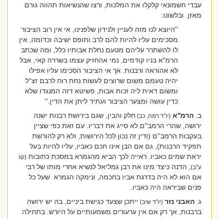
עבדי חשמונאי קלקלו את המלכות, ורצו שהנשיאות תהווה גורם
מאזן. ובלשונו:
''היוצא לנו מזה לעניין ולנידון שלפנינו, אי אין רוב הציבור
מסכימים עליו להיות להם לרב ותופס ישיבה וכדומה, אין
לו להשתרר עליהם מטעם נחלת אבותיו כלל, ומה שכתב
הרמ"א בניו קודמים, נמי אהחזיק עצמו בשררה קאי, אבל
לא אהוראה ורבנות. אך אי הציבור הסכימו עליו אפילו
יהיה טעמם משום שרוצים לעשות נחת רוח לרבם זצ"ל
ומשום דאית ליה זכות אבות, פשיטא דזה המנגדו שלא
כדין עושה ומצער הציבור ועתיד ליתן את הדין.''
ב.
הרמ''א
חלק והבין, שגם בירושת רבנות ישנה
(יו''ד רמה, כב)
ירושה, שהרי הרמב''ם לא סייג את דבריו. עם זאת כפי שציין
בעקבות הרמב''ם (ודין זה נכון לכל הירושות, ולא רק להורשת
תפקיד הרבנות), גם אם הבן אינו חכם כאביו, עליו להיות בעל
יראת שמים כאביו. ראייה לכך הביא מהגמרא במסכת כתובות
(קג
, הדנה כיצד מינו את רבן גמליאל לנשיא אחרי מותו של רבי
ע''ב)
אם הוא לא היה בדרגת אביו בחכמה, ונימקה הגמרא
שעל כל
פנים שביראה היה כאביו.
ג.
האבני נזר
ייתכן שצעד כגישת ביניים, בה יש ירושה
(יו''ד שיב)
ברבנות, אך רק אם אין ערעורים משמעותיים על היורש. בתחילה