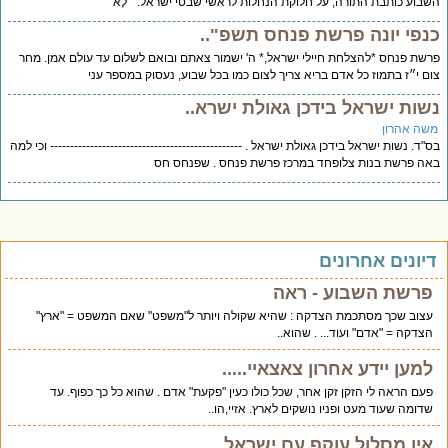
בוע כותבת התורה, על חלוקת הנחלות לראשי שבטי ישראל: '' לָא
נפי יונה פרשת פנחס תשפ"..
שת פנחס *להצלחת חיילי ישראל,* ה' ישמור צאתם ובואם לשלום עד עולם אמן. מחר
ם י״ז בתמוז כל אדם בריא צריך לצום כמו בכל שבוע, נעסוק במספר עני
שות ישראל בידכן גאולת ישרא..
שה אהרון
"ד. נשות ישראל בידכן גאולת ישראל . ------------------------------------------------ וכי למה
ה פרשת בנות צלופחד במרכז פרשת פנחס . שפנחס חס
יונים אחרונים
פרשת השבוע - ראה
עצוב שכך מסתכמת הצדקה : שהיא שקולה ויותר ל"משפט" שאם המשפט = "ארץ"
הצדקה = "אדם" ועוד... . שהוא..
למען יידע אחרון צאצאיי.....
פעם הראה לי הזקן זקן אחר, שכל כולו כעין "פקעת" אדם . שהוא כל כך כפוף. עד
שדומה שעוד מעט ופניו נושקים לארץ. אזיי,הו..
אין מסלול עוקף עם ישראל