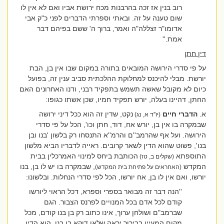
רוב בנין אז זכה בהרבנות מכח ירושת אביו ואם לא אין לו
שום טענה על זה. ובאתי וספרתי הדברים לפני כ"ק אבי
אדומו"ר זצללה"ה ואמר, ברוך ה' ששם בפיהם דבר
אמת.''
דין חתן
על פי סדרי הירושה המובאים בתורה במקום שבו אין בן, הבת
יורשת. מבלי להיכנס למחלוקת ההלכתית סביב ענין זה, בפועל
כיום לא מקובל שאשה תשמש בתפקיד רבני, ודנו האחרונים האם
החתן, דהיינו בעלה, יורש תפקיד חמיו, שכן אשתו כגופו:
א.
הדברי חיים
נקט, שדין זה הוא ככל דיני ירושה
(יו''ד א, נג)
שבמקרה בו אין בן, יורש אח, דוד, חתן וכו', הכל על פי סדרי
הירושה. ועל אף שהרמב''ם והרמ''א התנסחו רק בלשון 'בנו ובן
בנו', פשוט שהוא הדין לשאר קרובים. ראייה לדבריו הביא מלשון
התוספתא
הכותבת ביחס למינוי האמרכלין בבית
(שקלים ב, טז)
המקדש
, שבמקרה בו יש לו בן, בנו
(האחראים על פתיחת בית המקדש)
יורשו, ואם אין לו בן, אח יורשו, הכל לפי סדרי הנחלות. ובלשונו:
''הנה דבר זה מבואר בספרי וספרא, דכל הראוי ליורשו
קודם לכל אדם בכל המנויים לפרנס הצבור. הגם
שברמב"ם ושולחן ערוך, אינו כתוב רק בן בנו קודם, מכל
מקום המעיין בבירור יראה שלאו דוקא בן בנו, הוא הדין