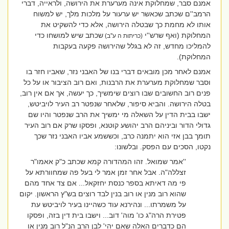
אמנם סבר, שמחלוקת אינה מערערת את הירושה, ולראייה, דברי
הרמב''ם שכתב שכאשר יש ערעור על מלכות מלך, יש למשוח
אותו לא מחמת כך שבטלה הירושה, אלא כדי להשקיט את
המחלוקת (ואף שרש''י
שכתב שיש למושחו כדי
(כריתות ה ע''ב)
להמליכו מחדש, זה לא בגלל שהירושה פקעה בעקבות
המחלוקת).
אמנם לאחר מכן מובאים דברי בנו של האבני נזר, שאביו חזר בו
וסבר שמחלוקת מערערת את הרבנות, ואם רוב הציבור או על כל
פנים רוב החשובים שבו רוצים שימשיך, כך יעשה, אך אם אין רוב,
בטלה הירושה. והביא סיפור, שלאחר שנפטר רב העיר לויביטש,
ישבו בבית הדין על השאלה מי ימשיך את הרב שנפטר והיו שם
גדולי הדור וביניהם הרב יהושע קוטנא, ופסקו שרק אם רוב העיר
תומך בבן אזי הוא יתמנה כרב, וכששמע אביו האבני נזר שכך
נקטו, הסכים עם הפסק. ובלשונו:
''אמר שמואל. זהו המהדורה קמא שכתב כ"ק אאמו"ר
זצללה"ה. אבל אחר זמן אמר לי בעל פה שמחוורתא על
פי מה דאיתא בספר כנסת יחזקאל... אם צד אחד מהם
שהוא רוב מנין או רוב בנין לבד רוצים בש"ץ הראשון. יקום
על משמרתו... ונהירנא עוד כשהיינו בעיר לויביטש עת
פטירת הרה"ג כו' מוה' דוב... וישבו בית דין בזה, ופסקו
הם כדברים האלה שאם יהי' לבן הרב הנ"ל רוב מנין או