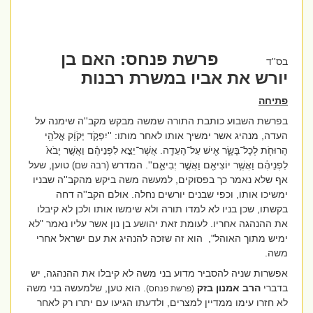
פרשת פנחס: האם בן
בס''ד
יורש את אביו במשרת רבנות
פתיחה
בפרשת השבוע כותבת התורה שמשה מבקש מקב''ה שימנה על
העדה, מנהיג אשר ימשיך אותו לאחר מותו: ''
יִפְקֹ֣ד יְקֹוָ֔ק אֱלֹהֵ֥י
הָרוּחֹ֖ת לְכָל־בָּשָׂ֑ר אִ֖ישׁ עַל־הָעֵדָֽה. אֲשֶׁר־יֵצֵ֣א לִפְנֵיהֶ֗ם וַאֲשֶׁ֤ר יָבֹא֙
לִפְנֵיהֶ֔ם וַאֲשֶׁ֥ר יוֹצִיאֵ֖ם וַאֲשֶׁ֣ר יְבִיאֵ֑ם''. המדרש
טוען, שעל
(רבה שם)
אף שלא נאמר כך בפסוקים, למעשה משה ביקש מהקב''ה שבניו
ימשיכו אותו, וכפי שבנים יורשים נחלה. אולם הקב''ה דחה
בקשתו, שכן בניו לא למדו תורה ולא שימשו אותו ולכן לא קיבלו
את ההנהגה אחריו. לעומת זאת יהושע בן נון אשר עליו נאמר "לא
ימיש מתוך האוהל",
הוא זה שזכה להנהיג את עם ישראל אחרי
משה.
אפשרות שניה להסביר מדוע בני משה לא קיבלו את ההנהגה, יש
בדברי
הרב אמנון בזק
. הוא טען, שלמעשה בני משה
(פרשת פנחס)
לא חזרו עימו ממדיין למצרים, ולדעתו הגיעו עם יתרו רק לאחר