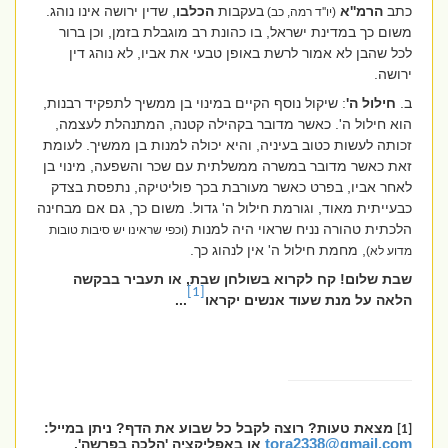
כתב
הרמ''א
בעקבות
הכלבו
, שדין ירושה אינו נוהג.
(יו''ד רמה, כב)
משום כך במדינת ישראל, בו כהונת רב מוגבלת בזמן, וכן ברור
לכל שהבן לא אמור לרשת באופן טבעי את אביו, לא נוהג דין
ירושה.
ב.
חילול ה'
: שיקול נוסף הקיים במינוי בן ממשיך לתפקיד רבנות,
הוא חילול ה'. כאשר מדובר בקהילה קטנה, המתנהלת לעצמה,
זכותה לעשות כטוב בעיניה, והיא יכולה למנות בן ממשיך. לעומת
זאת כאשר מדובר במשרה ממשלתית עם שכר והשפעה, מינוי בן
לאחר אביו, בפרט כאשר מעורבת בכך פוליטיקה, נתפסת בצדק
כבעייתית מאוד, וגורמת חילול ה' גדול. משום כך, גם אם מבחינה
הלכתית טהורה נניח שראוי היה למנות
(וכפי שראינו יש סיבות טובות
, מחמת חילול ה' אין לנהוג כך.
מדוע לא)
שבת שלום! קח לקרוא בשולחן שבת, או תעביר בבקשה
[1]
הלאה על מנת שעוד אנשים יקראו
...
מצאת טעות? רוצה לקבל כל שבוע את הדף? ניתן במייל:
[1]
tora2338@gmail.com
או באפליקציה 'הלכה בפרשה'.