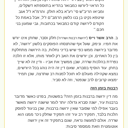
כל הראוי ליורשו כמבואר בהדיא בתוספתא דשקלים,
ומביאו הריב"ש סי' רע"א בלא חולק. והרמ"א ז"ל אגב
שיטפא נקיט בן בנו כלשון הרמב"ם ז"ל, אבל באמת כל
הקודם לירושה קודם כמבואר בכתובות, גבי שמעון בני
חכם.''
ב.
הרב אשר וייס
חלק וסבר, שחתן אינו יורש
('ירושת רבנות ושררה')
את חמיו. ונימק, שעל אף שהתנסחו הפוסקים בלשון 'ירושה', לא
מדובר בירושה ממש כפי שיש בדיני נחלות, בה הירושה מתחלקת
בין כל האחים, וכן יורשים את האב רק לאחר מותו, אלא זו הלכה
נפרדת בהלכות שררה, שבן ממשיך את אביו - ודין זה לא שייך
בחתן. עוד הוסיף בסברא, שאם דין זה היה נוהג בכל היורשים,
נמצא שקהילה מעולם לא תוכל למנות רב שתרצה, שכן תמיד
ימצאו קרובים לרב שנפטר, וזה לא סביר.
רבנות בזמן הזה
מה דין ירושה ברבנות בזמן הזה? בפשטות, בפרט כאשר מדובר
ברבנות עיר, ישנה סברא גדולה יותר לומר שישנה ירושה מאשר
בעבר אפילו למי שסובר שאין ירושה ברבנות, שכן בניגוד לפוסק
הלכות בלבד, תפקיד רב עיר זהו תפקיד שחלק ניכר ממנו הוא
שררה. אולם למעשה נראה, שגם בתפקיד זה אין ירושה
אוטומטית וזאת ממספר סיבות: