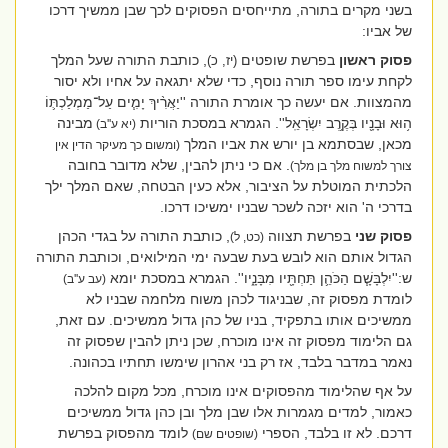
בשני מקרים בתורה, מתייחסים הפסוקים לכך שבן ממשיך דרכו
של אביו:
פסוק ראשון
בפרשת שופטים
, כותבת התורה שעל המלך
(יז, כ)
לקחת עימו ספר תורה נוסף, כדי שלא יתגאה על אחיו ולא יסור
מהמצוות. אם יעשה כך אומרת התורה ''יַאֲרִ֨יךְ יָמִ֧ים עַל־מַמְלַכְתּ֛וֹ
ה֥וּא וּבָנָ֖יו בְּקֶ֥רֶב יִשְׂרָאֵֽל''. הגמרא במסכת הוריות
מבינה
(יא ע''ב)
מכאן, שבסתמא בן יורש את אביו המלך
(ומשום כך מעיקר הדין אין
. אם כי ניתן להבין, שלא מדובר בחובה
צורך למשוח מלך בן מלך)
הלכתית המוטלת על הציבור, אלא כעין הבטחה, שאם המלך ילך
בדרכי ה' הוא יזכה לשכר שבניו ימשיכו דרכו.
פסוק שני
בפרשת תצווה
, כותבת התורה על בגדי הכהן
(כט, ל)
הגדול אותם הוא לובש בעת שבעה ימי המילואים, וכותבת התורה
ש:''יִלְבָּשָׁ֧ם הַכֹּהֵ֛ן תַּחְתָּ֖יו מִבָּנָ֑יו''. הגמרא במסכת יומא
(עב ע''ב)
לומדת מפסוק זה, שבניגוד לכהן משוח מלחמה שבניו לא
ממשיכים אותו בתפקיד, בניו של כהן גדול ממשיכים. עם זאת,
גם הלימוד מפסוק זה אינו מוכרח, שכן ניתן להבין שפסוק זה
נאמר במדבר בלבד, אז רק בני אהרון שימשו תחתיו בכהונה.
על אף שהלימוד מהפסוקים אינו מוכרח, מכל מקום להלכה
כאמור, למדים מגמרות אלו שבן מלך ובן כהן גדול ממשיכים
דרכם. לא זו בלבד, הספרי
לומד מהפסוק בפרשת
(שופטים שם)