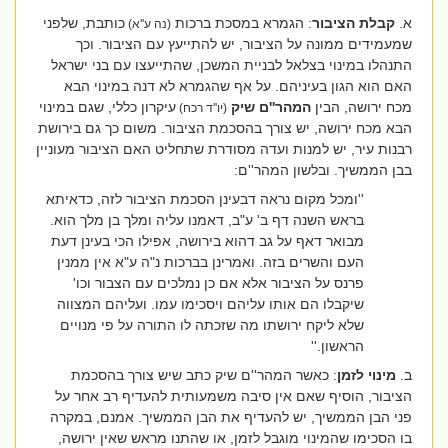
א.
קבלת הציבור
: הגמרא במסכת ברכות
כותבת, שלפני
(נה ע''א)
שמעמידים ממונה על הציבור, יש להתייעץ עם הציבור. וכך
התנהלו במינוי בצלאל לבניית המשכן, שהתייעצו עם בני ישראל
האם הוא הגון בעיניהם. על אף שהגמרא לא דנה במינוי הבא
מכח ירושה, הבין
המהר''ם שיק
עיקרון כללי, שגם במינוי
(יו''ד רכח)
הבא מכח ירושה, יש צורך בהסכמת הציבור. משום כך גם בירושת
רבנות עיר, יש למנות ועדה מסודרת שתחליט האם הציבור מעוניין
בבן הממשיך. ובלשון המהר''ם:
''ומכל מקום נראה דבעינן הסכמת הציבור לזה, כדאיתא
בראש השנה דף ב' ע"ב, דאמנו עליה ומלך בן מלך הוא.
מבואר דאף על גב דהוא בירושה, אפילו הכי בעינן דעת
העם והשרים בזה. ואמרינן בברכות נ"ה ע"א אין ממנין
פרנס על הציבור אלא אם כן נמלכים עם הצבור וכו'
שיקבלו הם אותו עליהם ויסכימו עמו. ועליהם המצווה
שלא ליקח ירושתו מה שזכתה לו התורה על פי מנויים
הראשון.''
ב.
מינוי לזמן
: כאשר המהר''ם שיק כתב שיש צורך בהסכמת
הציבור, הוסיף שאם אין סיבה משמעותית להעדיף רב אחר על
פני הבן הממשיך, יש להעדיף את הבן הממשיך. אמנם, במקרה
בו הסכימו שהמינוי מוגבל לזמן, או שהתנו מראש שאין ירושה,