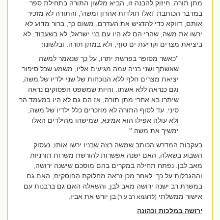
מתן תורה. חיזוק להבנה זו, הביא מלשון התורה בתחילת ספר
במדבר הכותבת 'ואלו תולדות אהרון ומשה', והתורה לא מזכיר
אותם, דווקא כדי להדגיש את העדרם. משום כך, ברור מדוע לא
ירשו את משה, שהרי הם לא היו עם בני ישראל, לא בשעבוד, לא
ביציאת מצרים וקריעת ים סוף, ולא במתן תורה. ובלשונו:
''כאשר מסופר בפרשת יתרו, על כך שנאמר למשה
שאשתך ושני בניה עמה מגיעים אליו, משמע שכל סיפור
יציאת מצרים חלף ללא הנוכחות של שני ילדיו של משה,
וגם כנראה ללא אשתו. והיות שמשפט הפסוקים נראה
שיתרו בא אחרי מתן תורה, אז הם גם לא היו במעמד הר
סיני. עד לסוף התורה לא מוזכרים כלל ילדיו של משה,
ולא עולה אפילו הוא אמינא, שמישהו מהילדים האלו
ימשיך את משה.''
בעקבות המדרש הכותב שמשה רצה שבניו ירשו אותו, נעסוק
השבוע בשאלה, האם ישנה אפשרות להורשת משרות תורניות
מאב לבן. נפתח תחילה במקרים בהם מוסכם שישנה ירושה,
וההגבלות על כך. לאחר מכן נראה מחלוקת הפוסקים, האם גם
במשרת רב ישנה ירושה מאב לבן, והשאלה האם גם ברבנות עם
אישור ממשלתי
בן יורש את אביו.
(לדוגמא רב עיר)
ירושה במלכות וכהונה