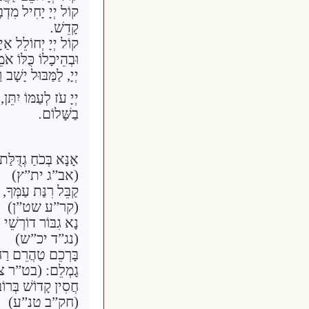
קוֹל
יְיָ
יָחִיל מִדְבּ
קָדֵשׁ
.
קוֹל
יְיָ
יְחוֹלֵל אַיּ
וּבְהֵיכָלוֹ
כֻּלּוֹ אֹ
יְיָ
, לַמַּבּוּל יָשָׁב
ו
יְיָ
עֹז לְעַמּוֹ יִתֵּן,
בַשָּׁלוֹם
.
אָנָּא בְּכֹחַ גְדֻּלַּ
(אב”ג ית”ץ)
קַבֵּל רִנַּת עַמְּךָ, ש
(קר”ע שט”ן)
נָא גִבּוֹר דוֹרְשֵׁי 
(נג”ד יכ”ש)
בָּרְכֵם טַהֲרֵם רַח
גָמְלֵם: (בט”ר 
חֲסִין קָדוֹשׁ בְּרוֹ
(חק”ב טנ”ע)