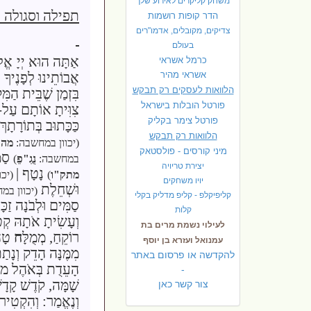
משחק קליקרים לאירוע שלך
תפילה וסגולה 
הדר קופות רושמות
צדיקים, מקובלים, אדמו"רים
בעולם
אַתָּה הוּא
יְיָ
אֱלו
כרמל אשראי
אשראי מהיר
אֲבוֹתֵינוּ לְפָנֶיך
הלוואות לעסקים רק תבקש
בִּזְמַן שֶׁבֵּית הַמִּ
פורטל הובלות בישראל
צִוִּיתָ אוֹתָם עַל-
פ
ורטל צימר בקליק
כַּכָּתוּב בְּתוֹרָתָךְ
הלוואות רק תבקש
(יכוון במחשבה:
מה
מיני קורסים - פולסטאק
סַמ
במחשבה:
נֻגִ"פֵ
)
יצירת טריויה
נָטָף |
מתק"ו
)
(יכו
יויו משחקים
וּשְׁחֵלֶת
(יכוון במח
קליפיקלפ - קליפ מדליק בקלי
סַמִּים וּלְבֹנָה זַכָּ
קלות
וְעָשִׂיתָ אֹתָהּ ק
לעילוי נשמת מרים בת
רוֹקֵחַ, מְמֻלָּ
ח
טָה
עמנואל ועזרא בן יוסף
מִמֶּנָּה הָדֵק וְנָתַת
להקדשה או פרסום באתר
הָעֵדֻת בְּאֹהֶל מוֹ
-
שָׁמָּה, קֹדֶשׁ קָדָ
צור קשר כאן
וְנֶאֱמַר: וְהִקְטִיר