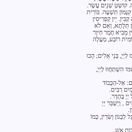
. קוֹשְׂטְ שְׁנֵים עָשָׂר.
קִנָּמוֹן תִּשְׁעָה. בּוֹרִית
קַבִּין. יֵין קַפְרִיסִין
ין תְּלָתָא, וְאִם לֹא
ין מֵבִיא חֲמַר חִיוָר
ֹמִית רוֹבַע, מַעֲלֶה
ּ לַ
יְיָ
, בְּנֵי אֵלִים; הָבוּ
ְמוֹ
הִשְׁתַּחֲווּ לַ
יְיָ,
ִם
:
אֵל-הַכָּבוֹד
יִם רַבִּים
.
ל
יְיָ
בֶּהָדָר
.
ִים
,
וַיְשַׁבֵּר
יְיָ
ן
.
גֶל
לְבָנוֹן וְשִׂרְיֹן, כְּמוֹ
וֹת אֵשׁ
.