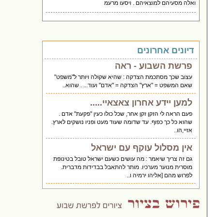
ואלה מסעיהם למוצאיהם . ויסעו מרעמ
דיונים אחרונים
פרשת השבוע - ראה
עצוב שכך מסתכמת הצדקה : שהיא שקולה ויותר ל"משפט"
שאם המשפט = "ארץ" הצדקה = "אדם" ועוד... . שהוא..
למען יידע אחרון צאצאיי.....
פעם הראה לי הזקן זקן אחר, שכל כולו כעין "פקעת" אדם .
שהוא כל כך כפוף. עד שדומה שעוד מעט ופניו נושקים לארץ.
אזיי,הו..
אין מסלול עוקף עם ישראל
גם זה צריך שיאמר : מה עושים כשעם ישראל טובל בטינופת
מוסרית מנוער מערכיו. מותר להתאבל בבדידות מדברית.
לפרוש מהם [אליהו ירמיה ו..