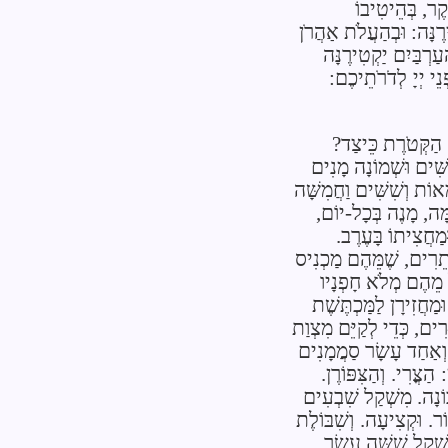
ֹקֶר, בְּהֵיטִיבוֹ
ֶנָּה: וּבְהַעֲלֹת אַהֲרֹן
ַרְבַּיִם יַקְטִירֶנָּה
נֵי
יְיָ
לְדֹרֹתֵיכֶם: ‎
ּם הַקְּטֹרֶת כֵּיצַד?
ִּׁים וּשְׁמוֹנָה מָנִים
אוֹת וְשִׁשִּׁים וַחֲמִשָּׁה
מָּה, מָנֶה בְּכָל-יוֹם,
ּמַחֲצִיתוֹ בָּעֶרֶב.
תֵרִים, שֶׁמֵּהֶם מַכְנִיס
ֵל מֵהֶם מְלֹא חָפְנָיו
וּמַחֲזִירָן לַמַּכְתֶּשֶׁת
ּרִים, כְּדֵי לְקַיֵּם מִצְוַת
. וְאַחַד עָשָׂר סַמֲמָנִים
:
הַצֳּרִי.
וְהַצִּפּוֹרֶן.
בוֹנָה. מִשְׁקַל שִׁבְעִים
ֹר.
וּקְצִיעָה.
וְשִׁבּוֹלֶת
שְׁקַל שִׁשָּׁה עָשָׂר,