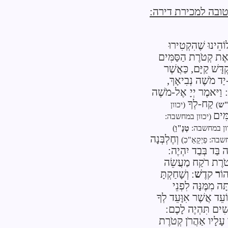
טובה למכירת דירה:
ֹהֵינוּ שֶׁהִקְטִירוּ
ָ אֶת קְטֹרֶת הַסַּמִּים
קְדָּשׁ קַיָּם, כַּאֲשֶׁר
יַד מֹשֶׁה נְבִיאָךְ,
:
וַיּאמֶר
יְיָ
אֶל-מֹשֶׁה
קַח-לְךָ
"ש
)
(יכוון
ִּים
(יכוון במחשבה:
ון במחשבה:
טְנָ"וַ
)
וְחֶלְבְּנָה
שבה: פַיְקָאַ"כִ)
ה בַּד בְּבַד יִהְיֶה:
ְטֹרֶת רֹקַח מַעֲשֵׂה
וֹ
ר
קדֶ
שׁ
: וְשָׁחַקְתָּ
ָּה מִמֶּנָּה לִפְנֵי
עֵד אֲשֶׁר אִוָּעֵד לְךָ
שִׁים תִּהְיֶה לָכֶם:
 עָלָיו אַהֲרֹן קְטֹרֶת