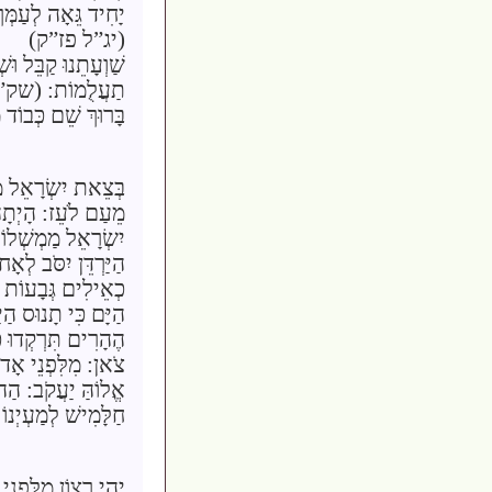
יָחִיד גֵּאָה לְעַמְּךְ
(יג”ל פז”ק)
שַׁוְעָתֵנוּ קַבֵּל וּש
תַעֲלֻמוֹת: (שק”
בָּרוּךְ שֵׁם כְּבוֹד 
בְּצֵאת יִשְׂרָאֵל מִ
מֵעַם לֹעֵז: הָיְתָה
יִשְׂרָאֵל מַמְשְׁלוֹת
הַיַּרְדֵּן יִסֹּב לְא
כְאֵילִים גְּבָעוֹת כ
הַיָּם כִּי תָנוּס הַיַ
הֶהָרִים תִּרְקְדוּ כְ
צֹאן: מִלִּפְנֵי אָדוֹ
אֱלוֹהַּ יַעֲקֹב: הַה
חַלָּמִישׁ לְמַעְיְנוֹ
יְהִי רָצוֹן מִלִּפְנֵי 