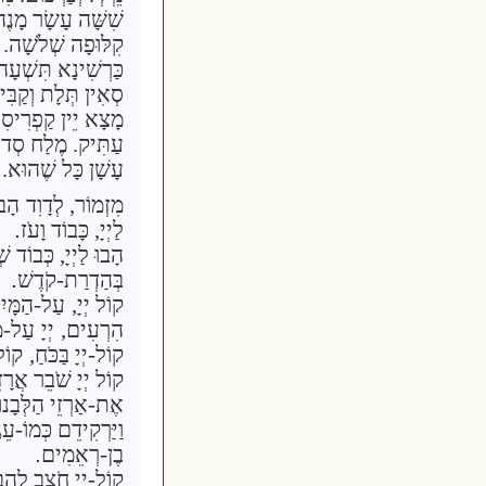
שִׁשָּׁה עָשָׂר מָנֶה
קִלּוּפָה שְׁלֹשָׁה.
כַּרְשִׁינָא תִּשְׁעָה 
סְאִין תְּלָת וְקַבִּ
מָצָא יֵין קַפְרִיסִ
עַתִּיק. מֶלַח סְדו
עָשָׁן כָּל שֶׁהוּא.
מִזְמוֹר, לְדָוִד
הָבו
לַ
יְיָ
, כָּבוֹד וָעֹז
.
הָבוּ לַ
יְיָ
, כְּבוֹד שׁ
בְּהַדְרַת-קֹדֶשׁ
.
קוֹל
יְיָ,
עַל-הַמָּי
הִרְעִים,
יְיָ
עַל-מַ
קוֹל-
יְיָ
בַּכֹּחַ,
קוֹ
קוֹל
יְיָ
שֹׁבֵר אֲרָז
אֶת-אַרְזֵי הַלְּבָנוֹ
וַיַּרְקִידֵם כְּמוֹ-עֵ
בֶן-רְאֵמִים
.
קוֹל-
יְיָ
חֹצֵב לַהֲב