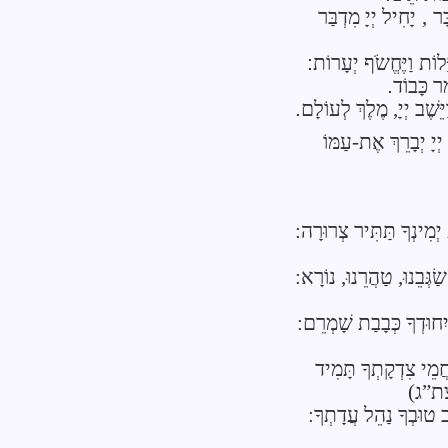
ָר
,
יָחִיל
יְיָ
מִדְבַּר
ָלוֹת
וַיֶּחֱשֹׂף יְעָרוֹת
:
מֵר כָּבוֹד
.
ַיֵּשֶׁב
יְיָ
, מֶלֶךְ לְעוֹלָם
.
יְיָ
יְבָרֵךְ אֶת-עַמּוֹ
ת יְמִינְךָ תַּתִּיר צְרוּרָה:
ַׂגְּבֵנוּ, טַהֲרֵנוּ, נוֹרָא:
יִחוּדְךָ כְּבָבַת שָׁמְרֵם:
ֲמֵי צִדְקָתְךָ תָּמִיד
צת”ג)
ב טוּבְךָ נַהֵל עֲדָתְךָ: