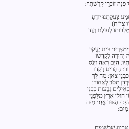
 פְּנֵה זוֹכְרֵי קְדֻשָּׁתְךָ:
ְׁמַע צַעֲקָתֵנוּ יוֹדֵעַ
ו צי”ת)
מַלְכוּתוֹ לְעוֹלָם וָעֶד.
מִּצְרָיִם בֵּית יַעֲקֹב
 יְהוּדָה לְקָדְשׁוֹ
ָיו: הַיָּם רָאָה וַיָּנֹס
ָחוֹר: הֶהָרִים רָקְדוּ
ִּבְנֵי צֹאן: מַה לְּךָ
ּרְדֵּן תִּסֹּב לְאָחוֹר:
אֵילִים גְּבָעוֹת כִּבְנֵי
ן חוּלִי אָרֶץ מִלִּפְנֵי
ֹפְכִי הַצּוּר אֲגַם מָיִם
 מָיִם:
אָבִינוּ שֶׁבַּשָּׁמַיִם