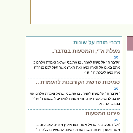
דברי תורה על שונות
מעלת א"י, והמסעות במדבר..
יניב
"וידבר ה ' אל משה לאמר . צו את בני ישראל ואמרת אלהם כי
אתם באים אל הארץ כנען זאת הארץ אשר תפל לכם בנחלה
ארץ כנען לגבלתיה " וגו ' (
סמיכות פרשת הקורבנות להעמדת ..
יניב
" וידבר ה ' אל משה לאמר . צו את בני ישראל ואמרת אלהם את
קרבני לחמי לאשי ריח ניחחי תשמרו להקריב לי במועדו " וגו ' (
במדבר כח , א
פירוט המסעות
יניב
"אלה מסעי בני ישראל אשר יצאו מארץ מצרים לצבאתם ביד
משה ואהרן . ויכתב משה את מוצאיהם למסעיהם על פי ה '