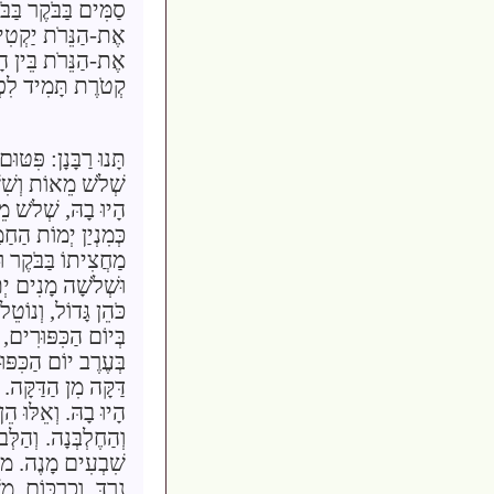
סַמִּים בַּבֹּקֶר בַּבּ
אֶת-הַנֵּרֹת יַקְטִיר
אֶת-הַנֵּרֹת בֵּין הָע
קְטֹרֶת תָּמִיד לִפְ
תָּנוּ רַבָּנָן: פִּטּו
שְׁלֹשׁ מֵאוֹת וְשִׁש
הָיוּ בָהּ, שְׁלֹש מֵ
כְּמִנְיַן יְמוֹת הַחַ
מַחֲצִיתוֹ בַּבֹּקֶר ו
וּשְׁלֹשָׁה מָנִים יְ
כֹּהֵן גָּדוֹל, וְנוֹט
בְּיוֹם הַכִּפּוּרִים, 
בְּעֶרֶב יוֹם הַכִּפּו
דַּקָּה מִן הַדַּקָּה
הָיוּ בָהּ. וְאֵלּוּ הֵן
וְהַחֶלְבְּנָה.
וְהַלְּ
שִׁבְעִים מָנֶה. מו
נֵרְדְּ.
וְכַרְכּוֹם. מִ