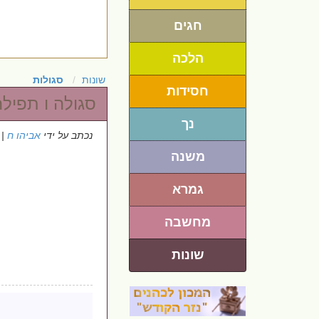
חגים
הלכה
שונות
סגולות
חסידות
סגולה ו תפיל
נך
נכתב על ידי
אביהו ח
 5/7/2026
משנה
גמרא
מחשבה
שונות