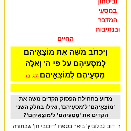
וביטחון
במסעי
המדבר
ובנתיבות
החיים
וַיִּכְתֹּב מֹשֶׁה אֶת מוֹצָאֵיהֶם
לְמַסְעֵיהֶם עַל פִּי ה' וְאֵלֶּה
מַסְעֵיהֶם לְמוֹצָאֵיהֶם
(לג, ב)
מדוע בתחילת הפסוק הקדים משה את
'
מוֹצָאֵיהֶם' ל'מַסְעֵיהֶם', ואילו בחלק השני
הקדים את 'מַסְעֵיהֶם' ל'מוֹצָאֵיהֶם'?
ר' דוב לבלוביץ' ביאר בספרו 'דיבובי חן' שבתורה