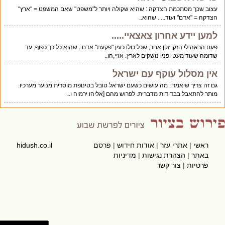
עצוב שכך מסתכמת הצדקה : שהיא שקולה ויותר ל"משפט" שאם המשפט = "ארץ"
הצדקה = "אדם" ועוד... . שהוא..
למען יידע אחרון צאצאיי.....
פעם הראה לי הזקן זקן אחר, שכל כולו כעין "פקעת" אדם . שהוא כל כך כפוף. עד
שדומה שעוד מעט ופניו נושקים לארץ. אזיי,הו..
אין מסלול עוקף עם ישראל
גם זה צריך שיאמר : מה עושים כשעם ישראל טובל בטינופת מוסרית מנוער מערכיו.
מותר להתאבל בבדידות מדברית. לפרוש מהם [אליהו ירמיה ו..
ראשי
|
אתרי עזר
|
אודות חידוש
|
פרסם
hidush.co.il
באתר
|
הצהרת נגישות
|
מדיניות
פרטיות
|
צור קשר