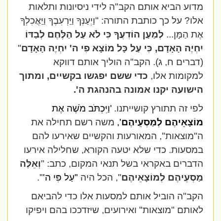
מדוע הביא אותם הקב"ה לידי ניסיונות ותלאות
אלו? על כך כותבת התורה: "וַיְעַנְּךָ וַיַּרְעִבֶךָ וַיַּאֲכִלְךָ
אֶת הַמָּן...
לְמַעַן הוֹדִעֲךָ כִּי לֹא עַל הַלֶּחֶם לְבַדּוֹ
יִחְיֶה הָאָדָם, כִּי עַל כָּל מוֹצָא פִי ה' יִחְיֶה הָאָדָם
"
(דברים ח, ג). הקב"ה הוליך אותם דווקא
למקומות אלו,
כדי ששם יפגשו בקשיים, ומתוך
הישועה יקנו אמונה בהנהגת ה'.
לפי זה תתורץ קושייתנו.
'וַיִּכְתֹּב מֹשֶׁה אֶת
מוֹצָאֵיהֶם לְמַסְעֵיהֶם
',
משה רשם תחילה את
ה"מוצאות", המאורעות והקשיים שאירעו להם
במסעות. כדי שלא יטעה הקורא, שחלילה אירעו
הדברים באקראי בשל תנאי המקום, כתב: "
וְאֵלֶּה
מַסְעֵיהֶם לְמוֹצָאֵיהֶם
", הכל היה
"עַל פִּי ה'
".
הקב"ה הוביל אותם למסעות אלו כדי להביאם
לאותם "מוצאות" ואירועים, שיזדככו בהם ויפיקו