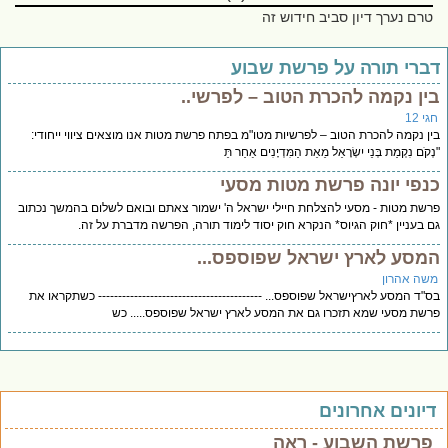
טרם נערך דיון סביב חידוש זה
ברי תורה על פרשת שבוע
ין נקמה להכרת הטוב – לפרשי..
י 12
ן נקמה להכרת הטוב – לפרשיות מטו"מ בפתח פרשת מטות אנו מוצאים ציווי ייחודי:
קֹם נִקְמַת בְּנֵי יִשְׂרָאֵל מֵאֵת הַמִּדְיָנִים אַחַר תֵּ
נפי יונה פרשת מטות מסעי
שת מטות - מסעי להצלחת חיילי ישראל ה' ישמור צאתם ובואם לשלום בהמשך נכתוב
 בעניין *חוק הגיוס* הנקרא חוק יסוד לימוד תורה, הפרשה מדברת על זה.
מסע לארץ ישראל שפוספס...
שה אהרון
"ד המסע לארץישראל שפוספס... ----------------------------------------- כשתקראו את
שת מסעי שמא תזכרו גם את המסע לארץ ישראל שפוספס..... כש
יונים אחרונים
פרשת השבוע - ראה