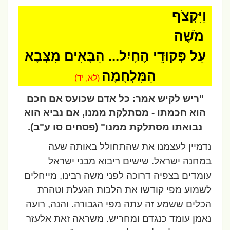
וַיִּקְצֹף
מֹשֶׁה
עַל פְּקוּדֵי הֶחָיִל... הַבָּאִים מִצְּבָא
הַמִּלְחָמָה
(לא, יד)
"ריש לקיש אמר: כל אדם שכועס אם חכם
הוא חכמתו - מסתלקת ממנו, אם נביא הוא
נבואתו מסתלקת ממנו" (
פסחים סו ע"ב)
.
נדמיין לעצמנו את שהתחולל באותה שעה
במחנה ישראל. שישים ריבוא מבני ישראל
עומדים בצפיה דרוכה לפני משה רבינו, מייחלים
לשמוע מפי קודשו את הלכות הגעלת וטהרת
הכלים ששמע זה עתה מפי הגבורה. והנה, רועה
נאמן עומד כנגדם ומחריש. משראה זאת אלעזר