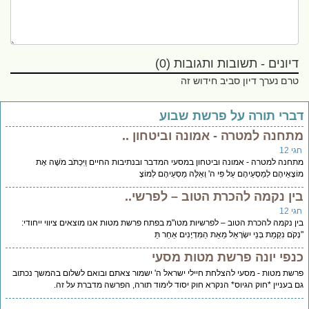
דיונים - תשובות ותגובות (0)
טרם נערך דיון סביב חידוש זה
ברי תורה על פרשת שבוע
תחנה למטרה - אמונה וביטחון ..
י 12
חנה למטרה - אמונה וביטחון במסעי המדבר ובנתיבות החיים וַיִּכְתֹּב מֹשֶׁה אֶת
ֹצָאֵיהֶם לְמַסְעֵיהֶם עַל פִּי ה' וְאֵלֶּה מַסְעֵיהֶם לְמוֹצָ
ין נקמה להכרת הטוב – לפרשי..
י 12
ן נקמה להכרת הטוב – לפרשיות מטו"מ בפתח פרשת מטות אנו מוצאים ציווי ייחודי:
קֹם נִקְמַת בְּנֵי יִשְׂרָאֵל מֵאֵת הַמִּדְיָנִים אַחַר תֵּ
נפי יונה פרשת מטות מסעי
שת מטות - מסעי להצלחת חיילי ישראל ה' ישמור צאתם ובואם לשלום בהמשך נכתוב
 בעניין *חוק הגיוס* הנקרא חוק יסוד לימוד תורה, הפרשה מדברת על זה.