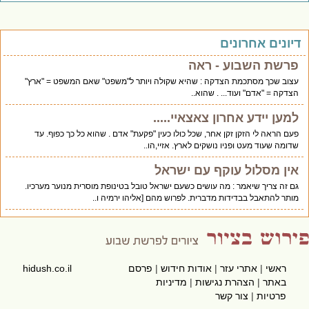
יונים אחרונים
פרשת השבוע - ראה
עצוב שכך מסתכמת הצדקה : שהיא שקולה ויותר ל"משפט" שאם המשפט = "ארץ"
הצדקה = "אדם" ועוד... . שהוא..
למען יידע אחרון צאצאיי.....
פעם הראה לי הזקן זקן אחר, שכל כולו כעין "פקעת" אדם . שהוא כל כך כפוף. עד
שדומה שעוד מעט ופניו נושקים לארץ. אזיי,הו..
אין מסלול עוקף עם ישראל
גם זה צריך שיאמר : מה עושים כשעם ישראל טובל בטינופת מוסרית מנוער מערכיו.
מותר להתאבל בבדידות מדברית. לפרוש מהם [אליהו ירמיה ו..
ראשי
|
אתרי עזר
|
אודות חידוש
|
פרסם
hidush.co.il
באתר
|
הצהרת נגישות
|
מדיניות
פרטיות
|
צור קשר