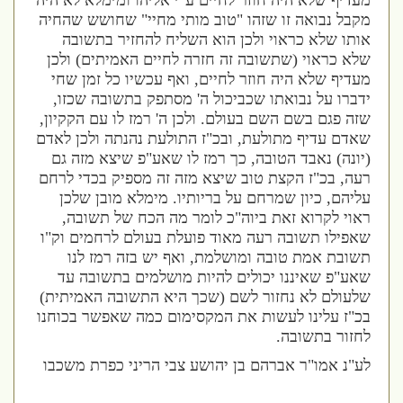
מעדיף שלא היה חוזר לחיים ע"י אליהו ומימלא לא היה
מקבל נבואה זו שזהו "טוב מותי מחיי" שחושש שהחיה
אותו שלא כראוי ולכן הוא השליח להחזיר בתשובה
שלא כראוי (שתשובה זה חזרה לחיים האמיתים) ולכן
מעדיף שלא היה חוזר לחיים, ואף עכשיו כל זמן שחי
ידברו על נבואתו שכביכול ה' מסתפק בתשובה שכזו,
שזה פגם בשם השם בעולם. ולכן ה' רמז לו עם הקקיון,
שאדם עדיף מתולעת, ובכ"ז התולעת נהנתה ולכן לאדם
(יונה) נאבד הטובה, כך רמז לו שאע"פ שיצא מזה גם
רעה, בכ"ז הקצת טוב שיצא מזה זה מספיק בכדי לרחם
עליהם, כיון שמרחם על בריותיו. מימלא מובן שלכן
ראוי לקרוא זאת ביוה"כ לומר מה הכח של תשובה,
שאפילו תשובה רעה מאוד פועלת בעולם לרחמים וק"ו
תשובת אמת טובה ומושלמת, ואף יש בזה רמז לנו
שאע"פ שאיננו יכולים להיות מושלמים בתשובה עד
שלעולם לא נחזור לשם (שכך היא התשובה האמיתית)
בכ"ז עלינו לעשות את המקסימום כמה שאפשר בכוחנו
לחזור בתשובה.
לע"נ אמו"ר אברהם בן יהושע צבי הריני כפרת משכבו