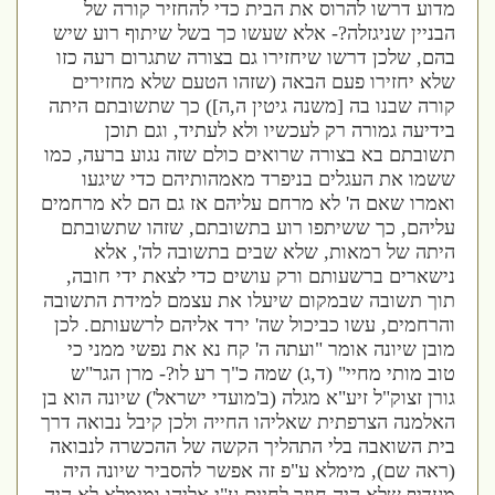
מדוע דרשו להרוס את הבית כדי להחזיר קורה של
הבניין שניגזלה?- אלא שעשו כך בשל שיתוף רוע שיש
בהם, שלכן דרשו שיחזירו גם בצורה שתגרום רעה כזו
שלא יחזירו פעם הבאה (שזהו הטעם שלא מחזירים
קורה שבנו בה [משנה גיטין ה,ה]) כך שתשובתם היתה
בידיעה גמורה רק לעכשיו ולא לעתיד, וגם תוכן
תשובתם בא בצורה שרואים כולם שזה נגוע ברעה, כמו
ששמו את העגלים בניפרד מאמהותיהם כדי שיגעו
ואמרו שאם ה' לא מרחם עליהם אז גם הם לא מרחמים
עליהם, כך ששיתפו רוע בתשובתם, שזהו שתשובתם
היתה של רמאות, שלא שבים בתשובה לה', אלא
נישארים ברשעותם ורק עושים כדי לצאת ידי חובה,
תוך תשובה שבמקום שיעלו את עצמם למידת התשובה
והרחמים, עשו כביכול שה' ירד אליהם לרשעותם. לכן
מובן שיונה אומר "ועתה ה' קח נא את נפשי ממני כי
טוב מותי מחיי" (ד,ג) שמה כ"ך רע לו?- מרן הגר"ש
גורן זצוק"ל זיע"א מגלה (ב'מועדי ישראל') שיונה הוא בן
האלמנה הצרפתית שאליהו החייה ולכן קיבל נבואה דרך
בית השואבה בלי התהליך הקשה של ההכשרה לנבואה
(ראה שם), מימלא ע"פ זה אפשר להסביר שיונה היה