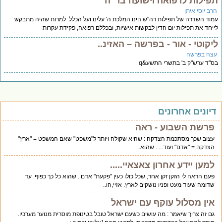
פילות לרפואה וישועה בר"ה
רב יוסי איתן
וד השדרה של תפילות רה"ש הינו המלכת ה' עלינו ועל הכלל. למרות שהיה מתבקש
יחד את תפילות יום הדין לבקשות אישיות, ובכללם רפואה, פקידת עקרות
יקוטי - אור - בפרשה – האזינ..
צה בפרשה
"ד ערש"ק ב' בתשרי התשע&q
יונים אחרונים
פרשת השבוע - ראה
עצוב שכך מסתכמת הצדקה : שהיא שקולה ויותר ל"משפט" שאם המשפט = "ארץ"
הצדקה = "אדם" ועוד... . שהוא..
למען יידע אחרון צאצאיי.....
פעם הראה לי הזקן זקן אחר, שכל כולו כעין "פקעת" אדם . שהוא כל כך כפוף. עד
שדומה שעוד מעט ופניו נושקים לארץ. אזיי,הו..
אין מסלול עוקף עם ישראל
גם זה צריך שיאמר : מה עושים כשעם ישראל טובל בטינופת מוסרית מנוער מערכיו.