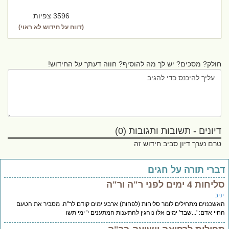
3596 צפיות
(דווח על חידוש לא ראוי)
חולק? מסכים? יש לך מה להוסיף? חווה דעתך על החידוש!
דיונים - תשובות ותגובות (0)
טרם נערך דיון סביב חידוש זה
ברי תורה על חגים
חות 4 ימים לפני ר"ה ור"ה
יב
שכנזים מתחילים לומר סליחות (לפחות) ארבע ימים קודם לר"ה. מסביר את הטעם
יי אדם: '...שבד' ימים אלו נוהגין להתענות המתענים י' ימי תשו