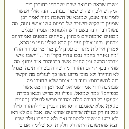
משום שראה בנבואה שהם ישתתפו בחורבן בית
המקדש ולכן רצה שישמדו בעוונם. והנה אולי אפשר
לומר עוד טעם, שמובא על תשובת נינוה 'אמר רבן
שמעון בן לקיש:תשובה של רמיות עשו אנשי נינוה, מה
עשו? רבי חונה בשם ר"ש חלפותא: העמידו עגלים
מבפנים ואימותיהם מבחוץ , סייחים מבפנים ואמותיהם
מבחוץ, והוון אילין געיי מן הכא ואילין געיי מן הכא,
אמרין אין לית מתרחם עלינן לינן מרחמין עליהון הה"ד
"מה נאנחה בהמה נבכו עדרי בקר" וגו' .. "וישבו איש
מדרכו הרעה ומן החמס אשר בכפיהם" א"ר יוחנן: מה
שהיה בכף ידיהם החזירו מה שהיה בשידה תיבה ומגדל
לא החזירו' ולא מובן מדוע עשו כך לעגלים מה הקשר
בזה לתשובתם? ועוד ר"י אומר שלא החזירו מה
שבתיבה והרי אמר שמואל: 'מאי ומן החמס אשר
בכפיהם? אמר שמואל: אפילו גזל מריש ובנאו בבירה
מקעקע כל הבירה כולה ומחזיר מריש לבעליו' (תענית
טז,א)? אלא שאמנם הרסו את הבניין כדי להחזיר גזילה
אבל זה רק בגזילה שיודעים שהיא שם, אבל אם לא ראו
ולא ידעו המשיכו להסתיר זאת ולא החזירו גזילה שכזו.
יוצא שהתשובה היתה רק חלקית ולא שלימה אם כן