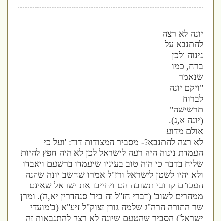
יונה לא רצה
להתנבא על
נינוה ולכן
ברח, כמו
שנאמר
"ויקם יונה
לברוח
תרשישה"
(יונה א,ג).
אולם מדוע
לא רצה להתנבא?- מסביר המצודות דוד: 'ועל כי
העמדת נינוה היה רעה לישראל לכן לא היה חפץ להיות
שליח בדבר כי היה טוב בעיניו שיעמדו ברשעם ויאבדו
ולא יהיו לשטן לישראל ורז"ל אמרו שחשב יונה שהנה
העכו"ם קרובי תשובה הם ויחייבו את ישראל שאינם
ממהרים לשוב' (דברי חז"ל זה ביר' סנהדרין יא,ה). ומרן
שר התורה הרה"ג שלמה גורן זצוק"ל זיע"א (ב'מועדי
ישראל') הסביר שהטעם שיונה לא רצה להתנבאות זה