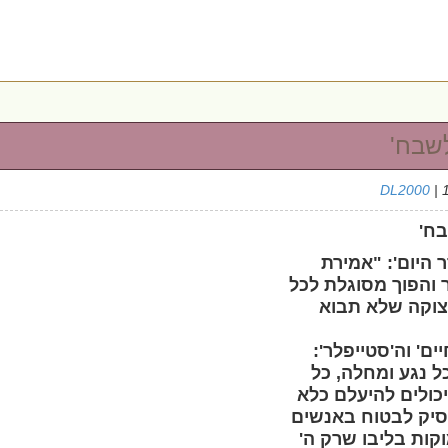
לשבח'
DL2000
| 
בח'
ר היום': "אמירת
ר והפוך מסוגלת לכל
וצוקה שלא תבוא
ים' וה'סטייפלר':
ל נגע ומחלה, כל
כולים להיעלם כלא
סיק לבטוח באנשים
קות בליבו שרק ה'