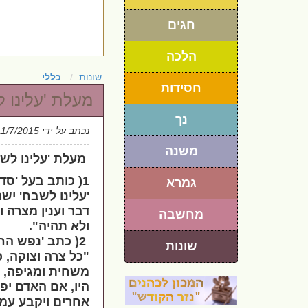
חגים
הלכה
שונות
כללי
חסידות
מעלת 'עלינו 
נך
נכתב על ידי
11/7/2015
משנה
מעלת 'עלינו לש
1( כותב בעל 'סד
גמרא
'עלינו לשבח' יש
דבר וענין מצרה 
מחשבה
ולא תהיה".
2( כתב 'נפש החי
שונות
"כל צרה וצוקה, כ
משחית ומגיפה, י
היו, אם האדם יפ
אחרים ויקבע עמו