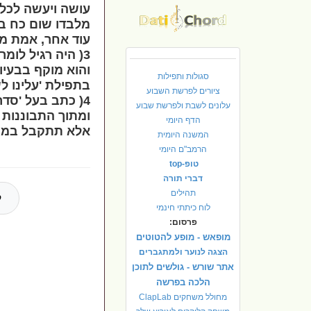
עושה ויעשה לכל 
מלבדו שום כח בעו
עוד אחר, אמת מל
3( היה רגיל לומ
והוא מוקף בבעיו
סגולות ותפילות
בתפילת 'עלינו לש
ציורים לפרשת השבוע
4( כתב בעל 'סד
עלונים לשבת ולפרשת שבוע
ומתוך התבוננות 
הדף היומי
אלא תתקבל במרו
המשנה היומית
הרמב"ם היומי
טופ-top
דברי תורה
תהילים
ל
לוח כיתתי חינמי
פרסום:
מופאש - מופע להטוטים
הצגה לנוער ולמתגברים
אתר שורש - גולשים לתוכן
הלכה בפרשה
מחולל משחקים ClapLab