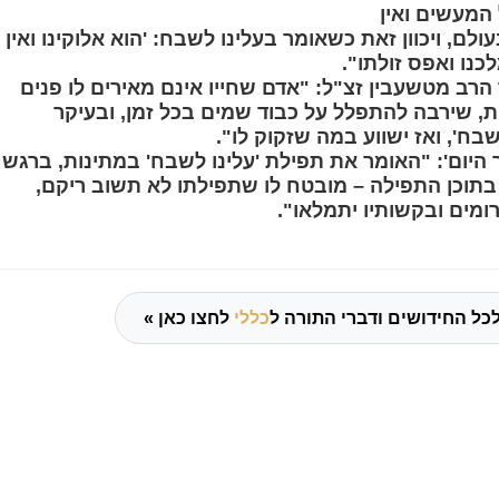
המעשים ואין
לם, ויכוון זאת כשאומר בעלינו לשבח: 'הוא אלוקינו ואין
כנו ואפס זולתו".
ר הרב מטשעבין זצ"ל: "אדם שחייו אינם מאירים לו פנים
ת, שירבה להתפלל על כבוד שמים בכל זמן, ובעיקר
בח', ואז ישווע במה שזקוק לו".
ר היום': "האומר את תפילת 'עלינו לשבח' במתינות, ברגש
בתוכן התפילה – מובטח לו שתפילתו לא תשוב ריקם,
מים ובקשותיו יתמלאו".
כל החידושים ודברי התורה ל
כללי
לחצו כאן »