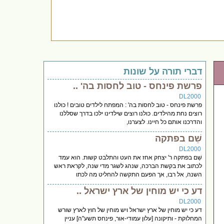
דברי תורה על שונות
פרשת פינחס - טוב לחסות בה' ..
DL2000
פרשת פינחס - טוב לחסות בה' : המפתח לילדים טובים ! כולנו
רוצים נחת מהילדים. כולנו רוצים שילדינו ילכו בדרך שסללנו
והדרכנו אותם כל חיינו. לצערנו,
שֵׁם בפתקה
DL2000
שֵׁם בפתקה ר' יצחק אחז את העט והתלבט קשות. הוא עמד
לכתוב את בקשת הברכה, שנהג לשגר מדי שנה, לקראת ראש
השנה, אל רבו, אך הפעם התקשה להחליט מה לכתו
דע כי יש מוחין של ארץ ישראל ..
DL2000
דע כי יש מוחין של ארץ ישראל ויש מוחין של חוץ לארץ שורש
המחלוקת - ותיקונה [עלון עמודי-אור, פינחס תשע"ה] עניין