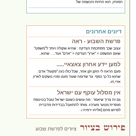
המוחין, הוא החיות והנשמה של
דיונים אחרונים
פרשת השבוע - ראה
עצוב שכך מסתכמת הצדקה : שהיא שקולה ויותר ל"משפט"
שאם המשפט = "ארץ" הצדקה = "אדם" ועוד... . שהוא..
למען יידע אחרון צאצאיי.....
פעם הראה לי הזקן זקן אחר, שכל כולו כעין "פקעת" אדם .
שהוא כל כך כפוף. עד שדומה שעוד מעט ופניו נושקים לארץ.
אזיי,הו..
אין מסלול עוקף עם ישראל
גם זה צריך שיאמר : מה עושים כשעם ישראל טובל בטינופת
מוסרית מנוער מערכיו. מותר להתאבל בבדידות מדברית.
לפרוש מהם [אליהו ירמיה ו..