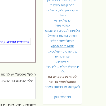
משחק קליקרים לאירוע שלך
הדר קופות רושמות
צדיקים, מקובלים, אדמו"רים
בעולם
כרמל אשראי
אשראי מהיר
הלוואות לעסקים רק תבקש
פורטל הובלות בישראל
פ
ורטל צימר בקליק
להקדשת החידוש (בחינ
הלוואות רק תבקש
מיני קורסים - פולסטאק
יצירת טריויה
יויו משחקים
קליפיקלפ - קליפ מדליק בקלי
קלות
חולק? מסכים? יש לך מה ל
לעילוי נשמת מרים בת
עמנואל ועזרא בן יוסף
להקדשה או פרסום באתר
-
צור קשר כאן
דיונים - תשובות ותגובו