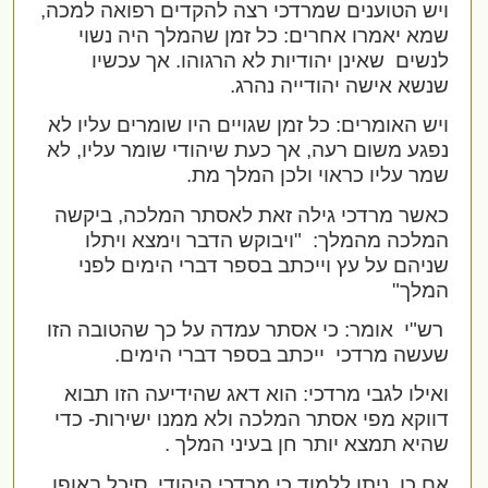
ויש הטוענים שמרדכי רצה להקדים רפואה למכה,
שמא יאמרו אחרים: כל זמן שהמלך היה נשוי
לנשים
שאינן יהודיות לא הרגוהו. אך עכשיו
שנשא אישה יהודייה נהרג.
ויש האומרים: כל זמן שגויים היו שומרים עליו לא
נפגע משום רעה, אך כעת שיהודי שומר עליו, לא
שמר עליו כראוי ולכן המלך מת.
כאשר מרדכי גילה זאת לאסתר המלכה, ביקשה
המלכה מהמלך:
"ויבוקש הדבר וימצא ויתלו
שניהם על עץ וייכתב בספר דברי הימים לפני
המלך"
רש"י
אומר: כי אסתר עמדה על כך שהטובה הזו
שעשה מרדכי
ייכתב בספר דברי הימים.
ואילו לגבי מרדכי: הוא דאג שהידיעה הזו תבוא
דווקא מפי אסתר המלכה ולא ממנו ישירות- כדי
שהיא תמצא יותר חן בעיני המלך .
אם כן, ניתן ללמוד כי מרדכי היהודי
סיכל באופן