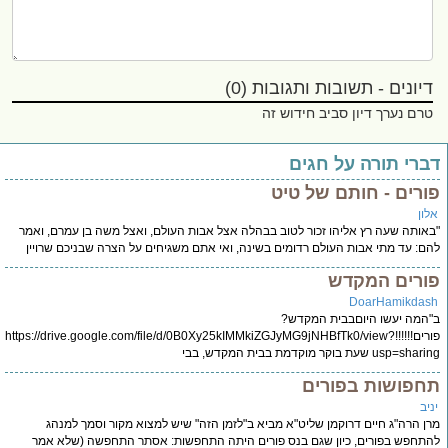
יונים - תשובות ותגובות (0)
רם נערך דיון סביב חידוש זה
רי תורה על חגים
רים - חותם של טיט
ון
אותה שעה רץ אליהו זכור לטוב בבהלה אצל אבות העולם, ואצל משה בן עמרם, ואמר
ם: עד מתי אבות העולם רדומים בשינה, ואי אתם משגיחים על הצרה שבניכם שרויין
ורים המקדש
DoarHamikda
המה יעשו היוםבבית המקדש?
פורים!!!!!!https://drive.google.com/file/d/0B0Xy25kIMMkiZGJyMG9jNHBfTk0/view?
usp= שעת בוקר מוקדמת בבית המקדש, בבי
פושות בפורים
יב
ן הרה"ג חיים דרוקמן שליט"א מביא ב"לזמן הזה" שיש למצוא מקור וסמך למנהג
תחפש בפורים, כיון שגם בנס פורים היתה התחפשות: אסתר התחפשה (שלא אמר