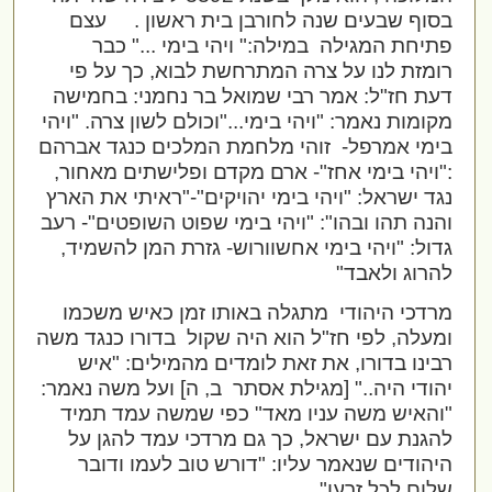
בסוף שבעים שנה לחורבן בית ראשון .
עצם
פתיחת המגילה
במילה:" ויהי בימי ..." כבר
רומזת לנו על צרה המתרחשת לבוא, כך על פי
דעת חז"ל: אמר רבי שמואל בר נחמני: בחמישה
מקומות נאמר: "ויהי בימי..."וכולם לשון צרה. "ויהי
בימי אמרפל-
זוהי מלחמת המלכים כנגד אברהם
:"ויהי בימי אחז"- ארם מקדם ופלישתים מאחור,
נגד ישראל: "ויהי בימי יהויקים"-"ראיתי את הארץ
והנה תהו ובהו": "ויהי בימי שפוט השופטים"- רעב
גדול: "ויהי בימי אחשוורוש- גזרת המן להשמיד,
להרוג ולאבד"
מרדכי היהודי
מתגלה באותו זמן כאיש משכמו
ומעלה, לפי חז"ל הוא היה שקול
בדורו כנגד משה
רבינו בדורו, את זאת לומדים מהמילים: "איש
יהודי היה.." [מגילת אסתר
ב, ה] ועל משה נאמר:
"והאיש משה עניו מאד" כפי שמשה עמד תמיד
להגנת עם ישראל, כך גם מרדכי עמד להגן על
היהודים שנאמר עליו: "דורש טוב לעמו ודובר
שלום לכל זרעו"