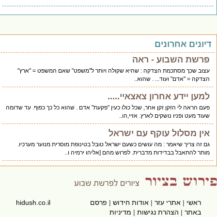
יונים אחרונים
רשת השבוע - ראה
צוב שכך מסתכמת הצדקה : שהיא שקולה ויותר ל"משפט" שאם המשפט = "ארץ"
צדקה = "אדם" ועוד... . שהוא..
מען יידע אחרון צאצאיי.....
עם הראה לי הזקן זקן אחר, שכל כולו כעין "פקעת" אדם . שהוא כל כך כפוף. עד שדומה
עוד מעט ופניו נושקים לארץ. אזיי,הו..
ין מסלול עוקף עם ישראל
ם זה צריך שיאמר : מה עושים כשעם ישראל טובל בטינופת מוסרית מנוער מערכיו.
ותר להתאבל בבדידות מדברית. לפרוש מהם [אליהו ירמיה ו..
ראשי
|
אתרי עזר
|
אודות חידוש
|
פרסם
hidush.co.il
באתר
|
הצהרת נגישות
|
מדיניות