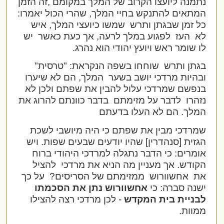
נתמנה ליועצו הקרוב של המלך במקומם ,זה הזמן
המתאים להתנקש בחיי המלך, שהרי הכול יאמרו:
כל זמן שבגתן ותרש
שמשו כיועצי המלך, איש
לא
העז
לפגוע במלך לרעה, אך כעת כאשר
יש
לו שומר ראש ויועץ יהודי הוא נהרג.
בגתן ותרש
שוחחו בשפה הנקראת: "טרסית"
ובהיות מרדכי יושב בשער
המלך, הם לא שיערו
בנפשם שמרדכי עלול להבין את שפתם ולכן לא
נזהרו
לדבר על מזימתם
בדבר כוונתם להרוג את
המלך. הם לא העלו בדעתם
שמרדכי מבין את שפתם כי היה מיושבי לשכת
הגזית [סנהדרין] שהיו יודעים שבעים שפות. ויש
אומרים: כי הדבר נתגלה למרדכי היהודי ברוח
הקודש. אך מעניין מה הניא את מרדכי
להציל
את
אחשוורוש
ממזימתם של הסריסים?
על כך
ישנה סברה: כי
אחשוורוש נתן את הסכמתו
לבניית בית המקדש
- לכן מרדכי רצה להצילו
ממוות.