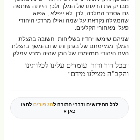
מבריק את הריגתו של המלך ולכך הייתה שותפה
גם אסתר המלכה, לכן, לא ייפלא , אפוא
שהמגילה נקראת על שמה ואילו מרדכי היהודי
פעל
מאחורי הקלעים.
שניהם שימשו יחדיו בשליחות
חשובה בהצלת
המלך ממזימתם של בגתן ותרש ובהמשך בהצלת
העם היהודי ממזימתו של המן שהיה מזרע עמלק.
בכל דור ודור
עומדים עלינו לכלותינו
"
והקב"ה מצילנו מידם
"
לכל החידושים ודברי התורה ל
חג פורים
לחצו
כאן »