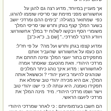
אך מעניין במיוחד, מדוע רצה גם להגן על
אחשוורוש מפני מזימת שני סריסיו שזממו להורגו,
כפי
שמתואר במגילה: "בימים ההם ומרדכי יושב
בשער המלך קצף בגתן ותרש שני סריסי המלך
משומרי הסף ויבקשו לשלוח יד במלך אחשוורוש:
ויוודע הדבר למרדכי.." [שם ב, כ"א-כ"ב]
ומדוע קצפו בגתן ותרש ועל מה?
על פי חז"ל:
הם כעסו על אחשוורוש
שהעביר אותם
מתפקידם בתור יועצי המלך ומינה תחתם את
מרדכי היהודי. וזאת מהטעם: שאסתר אמרה
לאחשוורוש : מדוע אינך נוהג כיתר המלכים
שנוהגים להיעזר ביועץ יהודי ? וכששאל אותה
המלך, אם היא מכירה יהודי טוב שימלא את
תפקידו נאמנה, היא ענתה לו: כי ישנו יהודי טוב
וישר ושמו מרדכי היהודי. מיד
מינה המלך את
מרדכי ליועצו הראשי.
הם חשבו בערמומיותם : כי לאחר שמרדכי היהודי