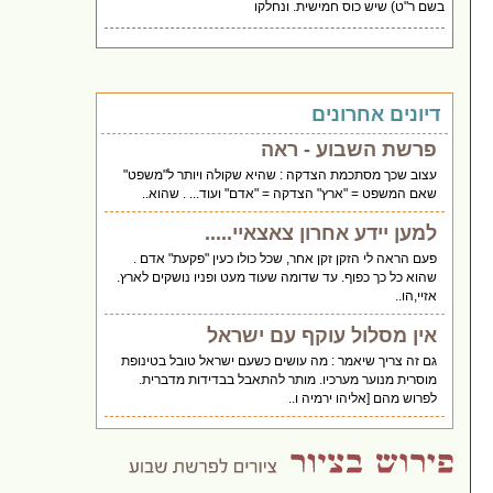
בשם ר"ט) שיש כוס חמישית. ונחלקו
דיונים אחרונים
פרשת השבוע - ראה
עצוב שכך מסתכמת הצדקה : שהיא שקולה ויותר ל"משפט"
שאם המשפט = "ארץ" הצדקה = "אדם" ועוד... . שהוא..
למען יידע אחרון צאצאיי.....
פעם הראה לי הזקן זקן אחר, שכל כולו כעין "פקעת" אדם .
שהוא כל כך כפוף. עד שדומה שעוד מעט ופניו נושקים לארץ.
אזיי,הו..
אין מסלול עוקף עם ישראל
גם זה צריך שיאמר : מה עושים כשעם ישראל טובל בטינופת
מוסרית מנוער מערכיו. מותר להתאבל בבדידות מדברית.
לפרוש מהם [אליהו ירמיה ו..