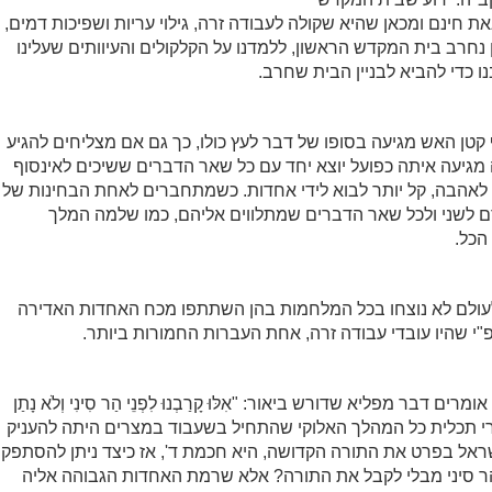
ת חינם ומכאן שהיא שקולה לעבודה זרה, גילוי עריות ושפיכות דמים,
נחרב בית המקדש הראשון, ללמדנו על הקלקולים והעיוותים שעלינו
ו כדי להביא לבניין הבית שחרב.
טן האש מגיעה בסופו של דבר לעץ כולו, כך גם אם מצליחים להגיע
מגיעה איתה כפועל יוצא יחד עם כל שאר הדברים ששיכים לאינסוף
 לאהבה, קל יותר לבוא לידי אחדות. כשמתחברים לאחת הבחינות של
ם לשני ולכל שאר הדברים שמתלווים אליהם, כמו שלמה המלך
הכל.
לעולם לא נוצחו בכל המלחמות בהן השתתפו מכח האחדות האדירה
 שהיו עובדי עבודה זרה, אחת העברות החמורות ביותר.
ם דבר מפליא שדורש ביאור: "אִלּוּ קָרַבְנוּ לִפְנֵי הַר סִינִי וְלֹא נָתַן
", שהרי תכלית כל המהלך האלוקי שהתחיל בשעבוד במצרים היתה להעניק
ראל בפרט את התורה הקדושה, היא חכמת ד', אז כיצד ניתן להסתפק
 סיני מבלי לקבל את התורה? אלא שרמת האחדות הגבוהה אליה