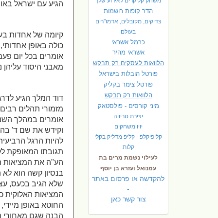
משחק קליקרים לאירוע שלך
הגיע עם ישראל באו
הדר קופות רושמות
צדיקים, מקובלים, אדמו"רים
בעולם
קיומה של אחדות בע
כרמל אשראי
כולה באופן אחדותי, 
אשראי מהיר
אומרים בכל יום פעמים ב
הלוואות לעסקים רק תבקש
מאבני היסוד עליהן 
פורטל הובלות בישראל
פ
ורטל צימר בקליק
הלוואות רק תבקש
דוד המלך הגיע לדרג
מיני קורסים - פולסטאק
מזמורי תהלים רבים
יצירת טריויה
אומרים במהלך השנה
יויו משחקים
וקידש את שם ד' בהז
קליפיקלפ - קליפ מדליק בקלי
להיות הרגל הרביעי
קלות
תגובתו המאופקת לק
לעילוי נשמת מרים בת
הע"ה את המציאות ה
עמנואל ועזרא בן יוסף
בנסיון קשה הוא לא 
להקדשה או פרסום באתר
שלא הגיב בכעס, עצב
-
המציאות האלוקית כו
צור קשר כאן
החוטא באופן מיידי,
הבנה שגם מאחורי המ