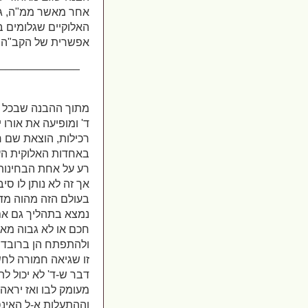
אחר מאשר ממ"ה, גם 
האלוקיים שגלומים ב
אפשרית של הקב"ה 
_____________
מתוך ההבנה שבכל א
ד' ומופיעה את אורו 
רכילות, הוצאת שם ר
באחדות האלוקית העל
רע על אחת הבחינות
אך זה לא נותן לו ס
בעולם הזה מהוה מד
נמצא בתהליך גם אם 
חכם או לא גבוה מאח
ולהתפתח הן ברובד ה
זו שגיאה חמורה לחש
דבר ש-ד' לא יכול 
מעומק לבו ואז יראה
וההתעלות א-ל האינס