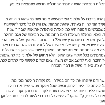
תכלית הנוכחית הושגה תמיד יש תכלית חדשה שנמצאת באופק.
 הרע בדברו על אלמוני הוא למעשה אומר שזה מי שהוא היה, זה מי
יך הוא להיות בעתיד, שזאת המהות שלו ואין לו כל סיכוי להשתנות
כשמצלמים תמונה היא כמו לוכדת ומתעדת את אותו שבריר שניה
ד, ומכאן נשאלת השאלה האם התמונות של הביצות של אגם החולה
ל איך שנראית היום ארץ ישראל? הרי מדובר במהפך של שמים וארץ
עם ישראל וארץ ישראל נמצאים מעל לטבע, וכמו שגם אז היו כאלה
ה מה שיתפתח מאותה שממה ומאותן ביצות שהיו כאן, כך גם עלינו
אמינים בכל תוקף שגם האופי הלא מתוקן של אלמוני יכול להשתנות
 הקצה, ואף לחשב אם יש משהו שאנו יכולים לעשות כדי לתרום לכך,
, עצה, סיפור, משל או דברי תוכחה.
ר ודם שיזנחו את ילדיהם במידה ויגלו נקודת חולשה מסוימת
יכולתם כדי לעזור להם, וכשם שכל מפקד אנושי יצייד את חייליו
משוכללים ביותר לפני שישלח אותם לקרב וגם בזמן הקרב יעשה
 כל צרכם, ק"ו שהקב"ה יעשה כל דבר כדי לעזור לבניו ובנותיו לתקן
יין.