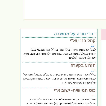
דברי תורה על מחשבה
קהל בנ"י וא"י
יניב
לבנ"י יש מעמד מיוחד בא"י שאין בחו"ל. כמו שמובא בגמ'
(הוריות ג,א): '...אמר רב אסי: ובהוראה הלך אחר רוב יושבי ארץ
ישראל, שנאמר (מלכים
הזרוע בקערה
יניב
בליל הסדר בקערה שמים זרוע וביצה. ברמב"ם מובא: '..וגופו של
כבש הפסח ובשר חגיגה של יום ארבעה עשר. ובזמן הזה, מביאין
על השולחן שני מיני בשר אחד
כוס חמישית- ישוב א"י
יניב
ישנה מחלוקת בין הראשונים לגבי כוס חמישית בליל הסדר,
שתלויה בגרסה בגמ' (פסחים קיח,א) האם יש דעה (בברייתא