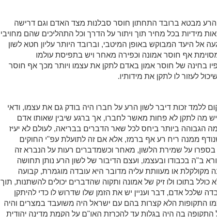
 הרע מבטא ברובד התחתון חוסר סבלנות מצד האדם וגם דרישה
ות מידיות בכל מחיר תוך ויתור על הדרך וכל התהליכים שהם מחויבי
ה אל היעד המבוקש באופן המיטבי, וברובד היותר עליון חטא לשון
וימת אף חוסר אמונה וכפירה מאחר ויש בתפיסת עולמו
 בחינה של חוסר אמון באדם לתקן את עצמו ויותר מכך אף חוסר
כול לעזור לו לתקן את מידותיו.
 ללמד זכות דיבר לשון הרע על חברו היה בודק גם את עצמו, ודאי
יש מה לתקן לא פחות מאשר לחברו, אך ברגע שיבין שאותו אדם
רמה הגבוהה ביותר ביחס לכל שאר הדברים בבריאה, לעולם לא יעיז
שנודף ממנה ריח רע אף ברמז, אלא אם זה לתועלת עפ"י החוקים
בספרו על שמירת הלשון, מאחר וכשמדברים רעות על הנברא זה
ורא ב"ה בכבודו ובעצמו, ועצם הדיבור של לשון הרע נותן תחושה
 מקולקלת או מעוותת עליה מדובר היא עובדה מוגמרת, קבועה
 כולל בתוכו ולו זיק של אמונה ותקוה שהדברים יכולים להשתנות, תוך
ה שלכל אדם, דבר ועניין יש את הזמן שלו שדרוש לו כדי להיתקן
 כמו התקופות הלא קצרות בהם עם ישראל היה משועבד במצרים והיה
התקופה בה היה בגלות עד להכרזת האו"ם על הקמת מדינה יהודית