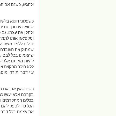
ולהגיע, כשגם אם ה
כשפלוני חוטא בלשון
שהוא כעת וכך גם ימש
ולתקן את עצמו. גם 
ומקפיאה אותו לתמי
יכולות ללמד משהו ע
שמחזק את העובדה ש
שהאמינו בכל לבם שז
להיות מאותם אלה שמ
ללא היכר מהקצה א-ל
ע"י דברי תורה, מוסר
כשם שאין אב ואם בש
בקרבם אלא יעשו ככל 
בכלים המתקדמים וה
הכל כדי לספק להם את
את עצמם בכל דבר וענ