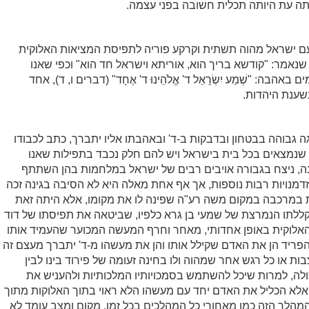
תה עת היותה תכלית חשובה בפני עצמה.
ם ישראל מהוה תשתית וקרקע פוריה לתפיסת המציאות האלוקית
שנאמר: "קודשא בריך הוא, אוריתא וישראל חד הוא" וכפי שאנו
אהבה: "שְׁמַע יִשְׂרָאֵל ד' אֱלֹהֵינוּ ד' אֶחָד" (דברים ו, ד), אחד
נשענת היהדות.
ה גבוהה בבטחון ובדבקות ב-ד' ובאהבתו אליו יתברך, כתב לכבודו
 שנמצאים בכל בית בישראל ויש להם חלק נכבד בתפילות שאנו
, ניצח בגבורה אויבים רבים של ישראל במלחמות בהן השתתף
דמנויות רבות נוספות, אך אף אחת מאלה היא לא הסיבה בגינה זכה
ת במרכבה במקום משה רע"ה שפינה לו את מקומו, אלא היתה זאת
ללתו הנמרצת של שמעי בן גרא כלפיו, שביטאה את תפיסתו של דוד
אלוקית באופן אחדותי, מאחר וחרף המעשה המכוער שהעמיד אותו
הפריד הן את האדם שקילל אותו והן את מעשהו מ-ד' יתברך מעצם זה
ות או כל רגש אחר שמהוה ולו בחינה זעומה של פירוד בינו לבין
לה, למרות שיכל להשתמש בסמכויותיו המלכותיות ולהעניש את
 אלא הכליל את האדם יחד עם מעשהו הלא ראוי בתוך האלוקות מתוך
הלך הזה כמו מאחורי כל המהלכים בכל זמן, מקום ומצב עומד לא