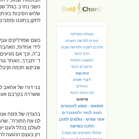
השני נחרב בגלל שנא
שלוש הסיבות בעיתן 
לתקן בתוכנו ומסביבנ
סגולות ותפילות
כשם שמדליקים ענף ק
ציורים לפרשת השבוע
לידי אחדות, האהבה 
עלונים לשבת ולפרשת שבוע
ב"ה, וכך אם מגיעים
הדף היומי
המשנה היומית
ד' יתברך, האחד גור
הרמב"ם היומי
שביקש חכמה וקיבל 
טופ-top
דברי תורה
תהילים
בני דורו של אחאב 
לוח כיתתי חינמי
ששררה בקרבם אעפ"י
פרסום:
מופאש - מופע להטוטים
הצגה לנוער ולמתגברים
בהגדה של פסח אנו אומרי
אתר שורש - גולשים לתוכן
לָנוּ אֶת הַתּוֹרָה
הלכה בפרשה
לעולם בכלל ולעם יש
מחולל משחקים ClapLab
רק בעצם ההגעה להר