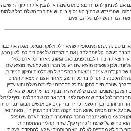
אם לא ניתן להגדירו כנעים או משמח או להבין את ההגיון והחשיבה
תוכו, שהרי ידוע שבתוך האינסוף ב"ה יש את הצד השלם בכל שלמות
ואת הצד המשתלם של הברואים.
________________________________________________
דם ספונה נשמה אינסופית שהיא חלק אלוקה ממעל, מגלה את כבוד
יתברך בעולם, קל יותר להבין את חומרתם של איסורים כמו לשון הרע,
ע, הוצאת דיבה, הלבנת פנים, כעס וגאוה, מאחר וכל אדם כלול
יונה, ולכן כשאדם מוציא שם רע על חברו הוא למעשה מוציא שם
 של הקב"ה שאמנם נמצאת בתהליך של השתלמות ותיקון המידות,
יבה ולו הקטנה ביותר לדבר עליו רעה, מאחר ועצם הימצאות האדם
ד לכך שטרם סיים לתקן את כל הדברים שלשמם נשלח והוא עדיין
הוא בן שמונים, וכשם שלא יהיה זה נבון לומר על תינוק שהוא לא
ר וברור לכל אדם שנמצאת לפניו דרך ארוכה שבמהלכה יוסיף לגדול
רוחני והן ברובד הגשמי, כך זה בדיוק גם עם אנשים מבוגרים, ותהיה
וב על אדם מסוים שהוא חסר תקנה בכל דבר ועניין ח"ו, מאחר ואין
לתקן ולפעמים הוא יתברך מחכה להתעוררות מצד האדם שיתפלל
 הוא בחוש ש"ישועת ד' כהרף עין", שהרי תהליך ההתפתחות
וף ב"ה לא מסתיים לעולם, מאחר ותמיד יש לאן להתקדם, לעלות