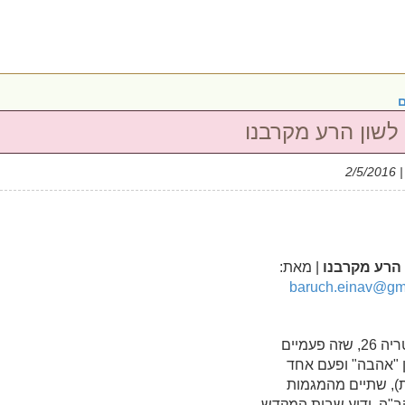
ם
לשון הרע מקרבנו
| 2/5/20
 הרע מקרבנו
| מאת:
baruch.einav@gm
שם הוי'ה ב"ה בגימטריה 26, שזה פעמיים
ין "אהבה" ופעם אחד
ת), שתיים מהמגמות
ב"ה. ידוע שבית המקדש