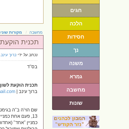
חגים
הלכה
מחשבה
מקורות שוני
חסידות
תכנית הוקעת 
נך
נכתב על ידי
ברוך עינב
16
משנה
בס"ד
גמרא
תכנית הוקעת לשון
מחשבה
ברוך עינב |
ail.com
שונות
13, פעם אחת כמני
כמניין "אחד" (אחדו
הבולטות שמוביל הק