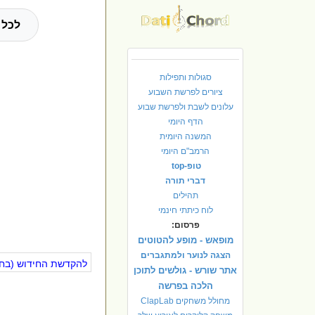
לכל 
סגולות ותפילות
ציורים לפרשת השבוע
עלונים לשבת ולפרשת שבוע
הדף היומי
המשנה היומית
הרמב"ם היומי
טופ-top
דברי תורה
תהילים
לוח כיתתי חינמי
פרסום:
מופאש - מופע להטוטים
הצגה לנוער ולמתגברים
להקדשת החידוש (בחינ
אתר שורש - גולשים לתוכן
הלכה בפרשה
מחולל משחקים ClapLab