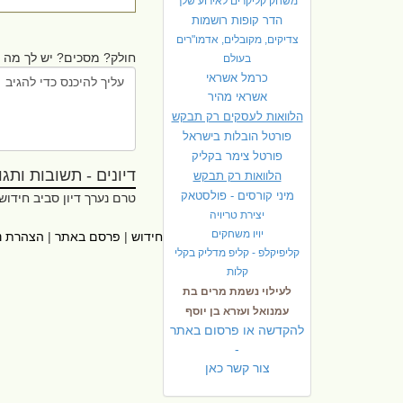
משחק קליקרים לאירוע שלך
הדר קופות רושמות
צדיקים, מקובלים, אדמו"רים
חולק? מסכים? יש לך מה ל
בעולם
כרמל אשראי
אשראי מהיר
הלוואות לעסקים רק תבקש
פורטל הובלות בישראל
פ
ורטל צימר בקליק
דיונים - תשובות ותגובו
הלוואות רק תבקש
מיני קורסים - פולסטאק
טרם נערך דיון סביב חידוש
יצירת טריויה
יויו משחקים
ראשי
|
אתרי עזר
|
אודות חידוש
|
פרסם באתר
|
הצהרת נ
קליפיקלפ - קליפ מדליק בקלי
קלות
לעילוי נשמת מרים בת
עמנואל ועזרא בן יוסף
להקדשה או פרסום באתר
-
צור קשר כאן