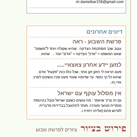
danielbar158@gmail.com
תז
דיונים אחרונים
פרשת השבוע - ראה
עצוב שכך מסתכמת הצדקה : שהיא שקולה ויותר ל"משפט"
שאם המשפט = "ארץ" הצדקה = "אדם" ועוד... . שהוא..
למען יידע אחרון צאצאיי.....
פעם הראה לי הזקן זקן אחר, שכל כולו כעין "פקעת" אדם .
שהוא כל כך כפוף. עד שדומה שעוד מעט ופניו נושקים לארץ.
אזיי,הו..
אין מסלול עוקף עם ישראל
גם זה צריך שיאמר : מה עושים כשעם ישראל טובל בטינופת
מוסרית מנוער מערכיו. מותר להתאבל בבדידות מדברית.
לפרוש מהם [אליהו ירמיה ו..