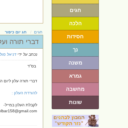
חגים
הלכה
חגים
חג יום כיפור
חסידות
דברי תורה ועלו
נך
נכתב על ידי
דניאל מולי
משנה
בס"ד
גמרא
דברי תורה עלון ליום ה
מחשבה
להורדת העלון :
שונות
לקבלת העלון במייל-
elbar158@gmail.com