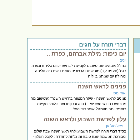
דברי תורה על חגים
יום כיפור: מילת אברהם, כפרת ..
יניב
בחז"ל מובאים שני טעמים לקביעת י' בתשרי כיום סליחה וכפרה:
בגמ' (תענית ל,ב) מובא 'יום הכפורים משום דאית ביה סליחה
ומחילה יום שניתנו בו לוח
פנינים לראש השנה
אורן מס
פנינים לראש השנה · עיקר המצווה ב"ראש השנה" (שמשום מה
מתרחש בחודש השביעי ...) הוא זכרון תרועה, כלומר תקיעה
בשופר. ומה טעמה? אומר דוד המל
עלון לפרשת השבוע ולראש השנה
דניאל מוליאן
בס"ד דברי תורה לפרשת השבוע ולחג ראש השנה שבת שלום
ומבורכת חג שמח שנה טובה ומוצלחת להורדה : לקבל העלון -