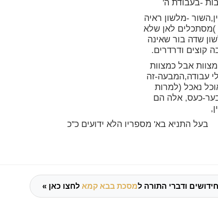
בעבודת ה'
ן,השור -מלשון ראיה
 )מסתכלים לאן שלא
שון שדה בור שאינה
 קוצים ודרדרים.
מצוות אבל כמצוות
י עבודה,המבעה-זה
וכל נאכל (למרות
ער-כעס, אלה הם
,
א' מספריו הלא ידועים כ''כ
ידושים ודברי התורה ל
מסכת בבא קמא
לחצו כאן »