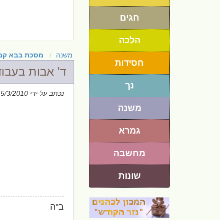
חגים
הלכה
משנה
מסכת בבא קמ
חסידות
ד' אבות בעבו
נך
נכתב על ידי
15/3/2010
משנה
גמרא
מחשבה
שונות
ב''ה