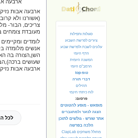
ארבעה אבות -
ארבעה אבות נזיקי
(אשורנו ולא קרוב
צריכים, הבור- מל
מעובדת צומחים בה
סגולות ותפילות
ציורים לפרשת השבוע
לומדים ומקיימים 
עלונים לשבת ולפרשת שבוע
אנשים מלומדה בל
הדף היומי
השן,הצורה בה הא
המשנה היומית
שעושים ברכה),הב
הרמב"ם היומי
ארבעה אבות נזיקין
טופ-top
בעל התניא ב
דברי תורה
תהילים
לוח כיתתי חינמי
פרסום:
מופאש - מופע להטוטים
הצגה לנוער ולמתגברים
לכל הח
אתר שורש - גולשים לתוכן
הלכה בפרשה
מחולל משחקים ClapLab