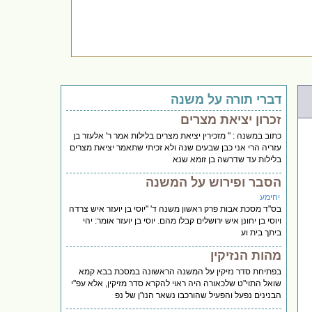
דברי תורה על משנה
זכרון יציאת מצרים
כתוב במשנה : " מזכירין יציאת מצרים בלילות אמר ר' אלעזר בן
עזריה הרי אני כבן שבעים שנה ולא זכיתי שתאמר יציאת מצרים
בלילות עד שדרשה בן זומא שנא
הסבר ופירוש על המשנה
יחימע
בס"ד מסכת אבות פרק ראשון משנה ד' "יוסי בן יועזר איש צרדה
ויוסי בן יחונן איש ירושלים קבלו מהם. יוסי בן יועזר אומר: יהי
ביתך בית וע
מהות הנזיקין
בפתיחת סדר נזיקין על המשנה הראשונה במסכת בבא קמא
שואל התוי"ט שלכאורה היה ראוי להקרא סדר מזיקין, אלא עפ"י
הבנינים נפעל והפעיל שהורכבו נשאר הנו"ן של נפ