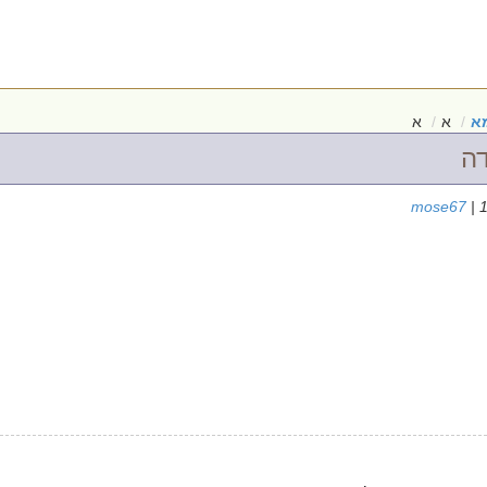
א
א
א
דה
mose67
| 