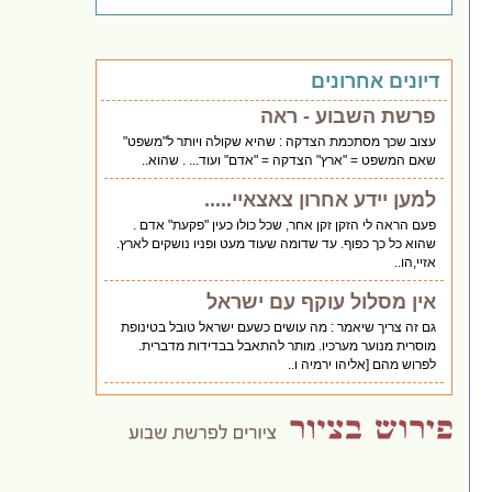
דיונים אחרונים
פרשת השבוע - ראה
עצוב שכך מסתכמת הצדקה : שהיא שקולה ויותר ל"משפט"
שאם המשפט = "ארץ" הצדקה = "אדם" ועוד... . שהוא..
למען יידע אחרון צאצאיי.....
פעם הראה לי הזקן זקן אחר, שכל כולו כעין "פקעת" אדם .
שהוא כל כך כפוף. עד שדומה שעוד מעט ופניו נושקים לארץ.
אזיי,הו..
אין מסלול עוקף עם ישראל
גם זה צריך שיאמר : מה עושים כשעם ישראל טובל בטינופת
מוסרית מנוער מערכיו. מותר להתאבל בבדידות מדברית.
לפרוש מהם [אליהו ירמיה ו..