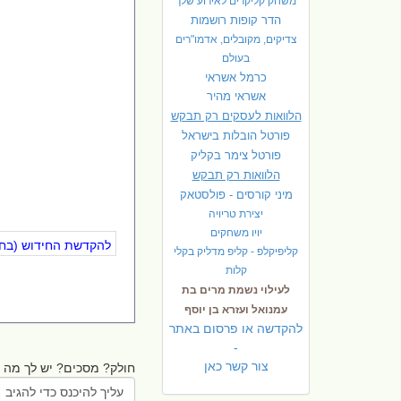
משחק קליקרים לאירוע שלך
הדר קופות רושמות
צדיקים, מקובלים, אדמו"רים
בעולם
כרמל אשראי
אשראי מהיר
הלוואות לעסקים רק תבקש
פורטל הובלות בישראל
פ
ורטל צימר בקליק
הלוואות רק תבקש
מיני קורסים - פולסטאק
יצירת טריויה
יויו משחקים
להקדשת החידוש (בחינ
קליפיקלפ - קליפ מדליק בקלי
קלות
לעילוי נשמת מרים בת
עמנואל ועזרא בן יוסף
להקדשה או פרסום באתר
-
צור קשר כאן
חולק? מסכים? יש לך מה ל