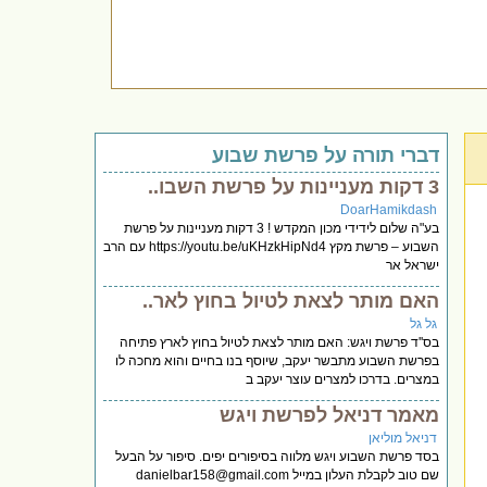
דברי תורה על פרשת שבוע
3 דקות מעניינות על פרשת השבו..
DoarHamikdash
בע"ה שלום לידידי מכון המקדש ! 3 דקות מעניינות על פרשת
השבוע – פרשת מקץ https://youtu.be/uKHzkHipNd4 עם הרב
ישראל אר
האם מותר לצאת לטיול בחוץ לאר..
גל גל
בס''ד פרשת ויגש: האם מותר לצאת לטיול בחוץ לארץ פתיחה
בפרשת השבוע מתבשר יעקב, שיוסף בנו בחיים והוא מחכה לו
במצרים. בדרכו למצרים עוצר יעקב ב
מאמר דניאל לפרשת ויגש
דניאל מוליאן
בסד פרשת השבוע ויגש מלווה בסיפורים יפים. סיפור על הבעל
שם טוב לקבלת העלון במייל
danielbar158@gmail.com