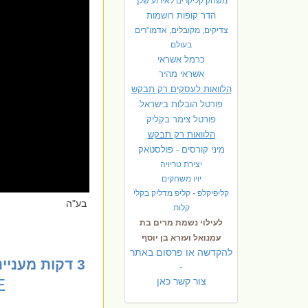
משחק קליקרים לאירוע שלך
הדר קופות רושמות
צדיקים, מקובלים, אדמו"רים
בעולם
כרמל אשראי
אשראי מהיר
הלוואות לעסקים רק תבקש
פורטל הובלות בישראל
פ
ורטל צימר בקליק
הלוואות רק תבקש
מיני קורסים - פולסטאק
יצירת טריויה
יויו משחקים
קליפיקלפ - קליפ מדליק בקלי
בע"ה
קלות
לעילוי נשמת מרים בת
עמנואל ועזרא בן יוסף
להקדשה או פרסום באתר
3
דקות מעניי
-
צור קשר כאן
E