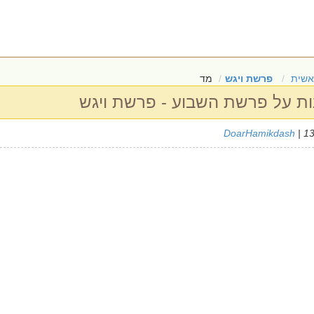
אשית
פרשת ויגש
מד
DoarHamikdash
| 1