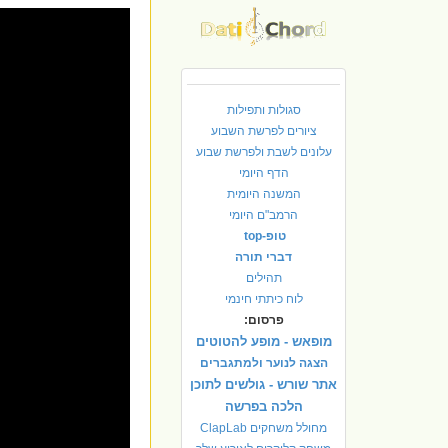
סגולות ותפילות
ציורים לפרשת השבוע
עלונים לשבת ולפרשת שבוע
הדף היומי
המשנה היומית
הרמב"ם היומי
טופ-top
דברי תורה
תהילים
לוח כיתתי חינמי
פרסום:
מופאש - מופע להטוטים
הצגה לנוער ולמתגברים
אתר שורש - גולשים לתוכן
הלכה בפרשה
מחולל משחקים ClapLab