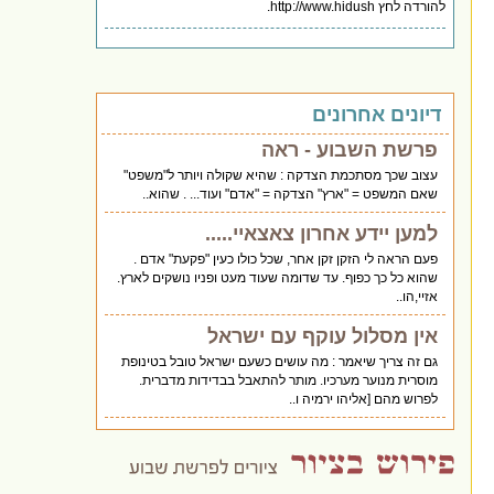
להורדה לחץ http://www.hidush.
דיונים אחרונים
פרשת השבוע - ראה
עצוב שכך מסתכמת הצדקה : שהיא שקולה ויותר ל"משפט"
שאם המשפט = "ארץ" הצדקה = "אדם" ועוד... . שהוא..
למען יידע אחרון צאצאיי.....
פעם הראה לי הזקן זקן אחר, שכל כולו כעין "פקעת" אדם .
שהוא כל כך כפוף. עד שדומה שעוד מעט ופניו נושקים לארץ.
אזיי,הו..
אין מסלול עוקף עם ישראל
גם זה צריך שיאמר : מה עושים כשעם ישראל טובל בטינופת
מוסרית מנוער מערכיו. מותר להתאבל בבדידות מדברית.
לפרוש מהם [אליהו ירמיה ו..