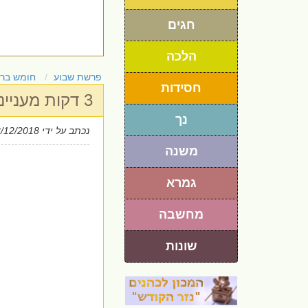
חגים
הלכה
פרשת שבוע
חומש בר
חסידות
3 דקות מעניינות על פרשת השבוע - פרשת ויגש
נך
נכתב על ידי
3/12/2018
משנה
גמרא
מחשבה
שונות