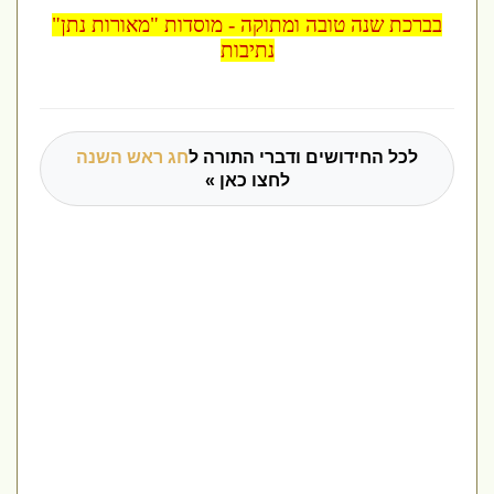
בברכת שנה טובה ומתוקה - מוסדות "מאורות נתן"
נתיבות
לכל החידושים ודברי התורה ל
חג ראש השנה
לחצו כאן »