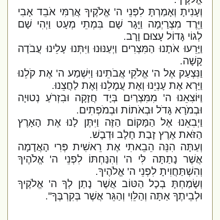
וְעָנִיתָ וְאָמַרְתָּ לִפְנֵי ה' אֱלֹקֶיךָ אֲרַמִּי אֹבֵד אָבִי
וַיֵּרֶד מִצְרַיְמָה וַיָּגָר שָׁם בִּמְתֵי מְעָט וַיְהִי שָׁם
לְגוֹי גָּדוֹל עָצוּם וָרָב.
וַיָּרֵעוּ אֹתָנוּ הַמִּצְרִים וַיְעַנּוּנוּ וַיִּתְּנוּ עָלֵינוּ עֲבֹדָה
קָשָׁה.
וַנִּצְעַק אֶל ה' אֱלֹקֵי אֲבֹתֵינוּ וַיִּשְׁמַע ה' אֶת קֹלֵנוּ
וַיַּרְא אֶת עָנְיֵנוּ וְאֶת עֲמָלֵנוּ וְאֶת לַחֲצֵנוּ.
וַיּוֹצִאֵנוּ ה' מִמִּצְרַיִם בְּיָד חֲזָקָה וּבִזְרֹעַ נְטוּיָה
וּבְמֹרָא גָּדֹל וּבְאֹתוֹת וּבְמֹפְתִים.
וַיְבִאֵנוּ אֶל הַמָּקוֹם הַזֶּה וַיִּתֶּן לָנוּ אֶת הָאָרֶץ
הַזֹּאת אֶרֶץ זָבַת חָלָב וּדְבָשׁ.
וְעַתָּה הִנֵּה הֵבֵאתִי אֶת רֵאשִׁית פְּרִי הָאֲדָמָה
אֲשֶׁר נָתַתָּה לִּי ה' וְהִנַּחְתּוֹ לִפְנֵי ה' אֱלֹהֶיךָ
וְהִשְׁתַּחֲוִיתָ לִפְנֵי ה' אֱלֹהֶיךָ.
וְשָׂמַחְתָּ בְכָל הַטּוֹב אֲשֶׁר נָתַן לְךָ ה' אֱלֹקֶיךָ
וּלְבֵיתֶךָ אַתָּה וְהַלֵּוִי וְהַגֵּר אֲשֶׁר בְּקִרְבֶּךָ".