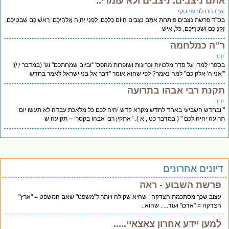
תם ניצבים. ניצבים ולא עומדי..
ברהם לובשבסקי
''ד פרשת נצבים פותחת אתֶּם נִצָּבִים הַיּוֹם כֻּלְּכֶם, לִפְנֵי יְהוָה אֱלֹהֵיכֶם: רָאשֵׁיכֶם שִׁבְטֵיכֶם,
ְנֵיכֶם וְשֹׁטְרֵיכֶם, כֹּל, אִישׁ
"ה כמלחמה
יב
פרי למדו על סדר מלכויות זכרונות ושופרות מהפס' “וביום שמחתכם" וגו' (במדבר י,י):
אני ה' אלקיכם" למה נאמר? לפי שהוא אומר "דבר אל בני ישראל לאמר בחדש
קנת רבי אבהו בתרועה
יב
ובחדש השביעי באחד לחדש מקרא קדש יהיה לכם כל מלאכת עבדה לא תעשו יום
ועה יהיה לכם " ( במדבר כט , א ). ' אתקין רבי אבהו בקסרי – תקיעה ש
יונים אחרונים
פרשת השבוע - ראה
עצוב שכך מסתכמת הצדקה : שהיא שקולה ויותר ל"משפט" שאם המשפט = "ארץ"
הצדקה = "אדם" ועוד... . שהוא..
למען יידע אחרון צאצאיי.....