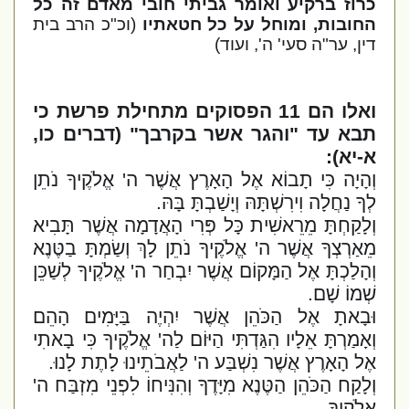
כרוז ברקיע ואומר גביתי חובי מאדם זה כל
החובות, ומוחל על כל חטאתיו
(וכ"כ הרב בית
דין, ער"ה סעי' ה', ועוד)
ואלו הם 11 הפסוקים מתחילת פרשת כי
תבא עד "והגר אשר בקרבך" (דברים כו,
א-יא):
וְהָיָה כִּי תָבוֹא אֶל הָאָרֶץ אֲשֶׁר ה' אֱלֹקֶיךָ נֹתֵן
לְךָ נַחֲלָה וִירִשְׁתָּהּ וְיָשַׁבְתָּ בָּהּ.
וְלָקַחְתָּ מֵרֵאשִׁית כָּל פְּרִי הָאֲדָמָה אֲשֶׁר תָּבִיא
מֵאַרְצְךָ אֲשֶׁר ה' אֱלֹקֶיךָ נֹתֵן לָךְ וְשַׂמְתָּ בַטֶּנֶא
וְהָלַכְתָּ אֶל הַמָּקוֹם אֲשֶׁר יִבְחַר ה' אֱלֹקֶיךָ לְשַׁכֵּן
שְׁמוֹ שָׁם.
וּבָאתָ אֶל הַכֹּהֵן אֲשֶׁר יִהְיֶה בַּיָּמִים הָהֵם
וְאָמַרְתָּ אֵלָיו הִגַּדְתִּי הַיּוֹם לַה' אֱלֹקֶיךָ כִּי בָאתִי
אֶל הָאָרֶץ אֲשֶׁר נִשְׁבַּע ה' לַאֲבֹתֵינוּ לָתֶת לָנוּ.
וְלָקַח הַכֹּהֵן הַטֶּנֶא מִיָּדֶךָ וְהִנִּיחוֹ לִפְנֵי מִזְבַּח ה'
אֱלֹקֶיךָ.